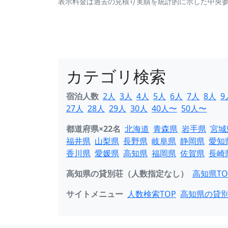
表示料金は過去の見積り実績を統計的に示した中央
カテゴリ検索
宿泊人数
2人
3人
4人
5人
6人
7人
8人
9
27人
28人
29人
30人
40人〜
50人〜
都道府県×22名
北海道
青森県
岩手県
宮城
福井県
山梨県
長野県
岐阜県
静岡県
愛知
香川県
愛媛県
高知県
福岡県
佐賀県
長崎
高知県の貸別荘（人数指定なし）
高知県TO
サイトメニュー
人数検索TOP
高知県の貸