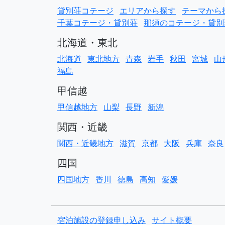
貸別荘コテージ
エリアから探す
テーマから
千葉コテージ・貸別荘
那須のコテージ・貸別
北海道・東北
北海道
東北地方
青森
岩手
秋田
宮城
山
福島
甲信越
甲信越地方
山梨
長野
新潟
関西・近畿
関西・近畿地方
滋賀
京都
大阪
兵庫
奈良
四国
四国地方
香川
徳島
高知
愛媛
宿泊施設の登録申し込み
サイト概要