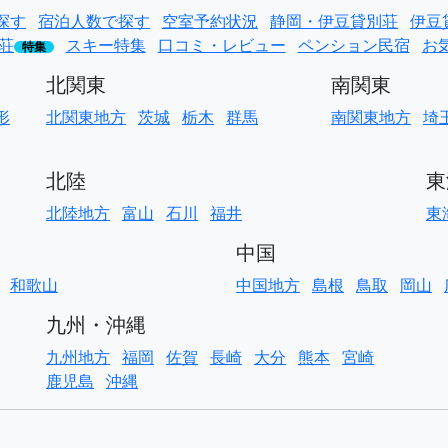
探す
宿泊人数で探す
空室予約状況
静岡・伊豆貸別荘
伊豆
荘
スキー特集
口コミ・レビュー
ペンション民宿
お
特集
北関東
南関東
形
北関東地方
茨城
栃木
群馬
南関東地方
埼
北陸
東
北陸地方
富山
石川
福井
東
中国
和歌山
中国地方
島根
鳥取
岡山
九州・沖縄
九州地方
福岡
佐賀
長崎
大分
熊本
宮崎
鹿児島
沖縄