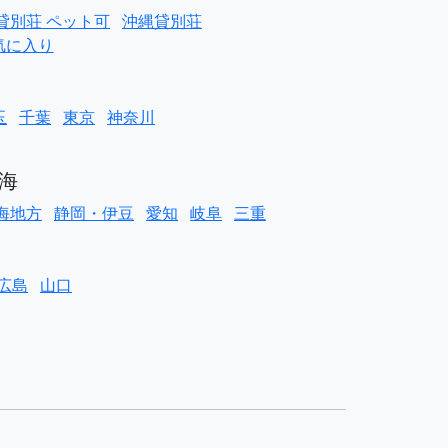
貸別荘 ペット可
沖縄貸別荘
気に入り
玉
千葉
東京
神奈川
海
海地方
静岡・伊豆
愛知
岐阜
三重
広島
山口