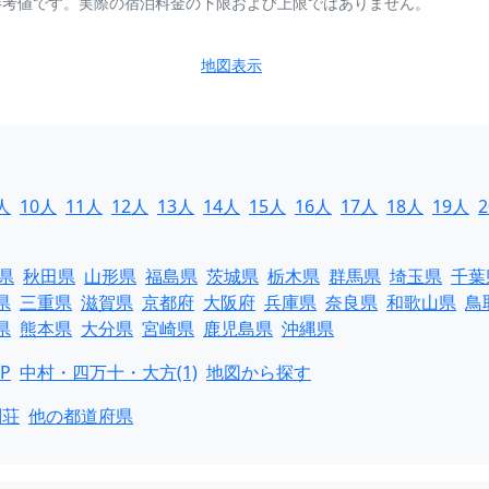
参考値です。実際の宿泊料金の下限および上限ではありません。
地図表示
人
10人
11人
12人
13人
14人
15人
16人
17人
18人
19人
県
秋田県
山形県
福島県
茨城県
栃木県
群馬県
埼玉県
千葉
県
三重県
滋賀県
京都府
大阪府
兵庫県
奈良県
和歌山県
鳥
県
熊本県
大分県
宮崎県
鹿児島県
沖縄県
P
中村・四万十・大方(1)
地図から探す
別荘
他の都道府県