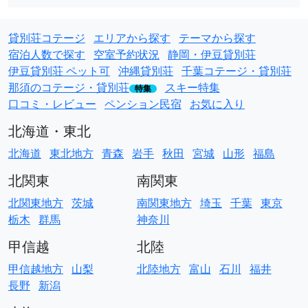
貸別荘コテージ
エリアから探す
テーマから探す
宿泊人数で探す
空室予約状況
静岡・伊豆貸別荘
伊豆貸別荘 ペット可
沖縄貸別荘
千葉コテージ・貸別荘
那須のコテージ・貸別荘
スキー特集
特集
口コミ・レビュー
ペンション民宿
お気に入り
北海道・東北
北海道
東北地方
青森
岩手
秋田
宮城
山形
福島
北関東
南関東
北関東地方
茨城
南関東地方
埼玉
千葉
東京
栃木
群馬
神奈川
甲信越
北陸
甲信越地方
山梨
北陸地方
富山
石川
福井
長野
新潟