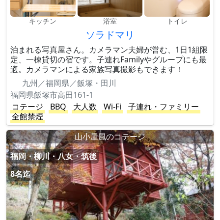
キッチン
浴室
トイレ
ソラドマリ
泊まれる写真屋さん。カメラマン夫婦が営む、1日1組限
定、一棟貸切の宿です。子連れFamilyやグループにも最
適。カメラマンによる家族写真撮影もできます！
九州／福岡県／飯塚・田川
福岡県飯塚市高田161-1
コテージ
BBQ
大人数
Wi-Fi
子連れ・ファミリー
全館禁煙
山小屋風のコテージ
福岡・柳川・八女・筑後
8名迄