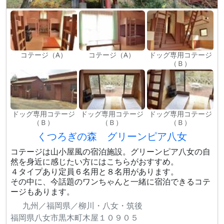
コテージ（A）
コテージ（A）
ドッグ専用コテージ
（Ｂ）
ドッグ専用コテージ
ドッグ専用コテージ
ドッグ専用コテージ
（Ｂ）
（Ｂ）
（Ｂ）
くつろぎの森 グリーンピア八女
コテージは山小屋風の宿泊施設。グリーンピア八女の自
然を身近に感じたい方にはこちらがおすすめ。
４タイプあり定員６名用と８名用があります。
その中に、今話題のワンちゃんと一緒に宿泊できるコテ
ージもあります。
九州／福岡県／柳川・八女・筑後
福岡県八女市黒木町木屋１０９０５