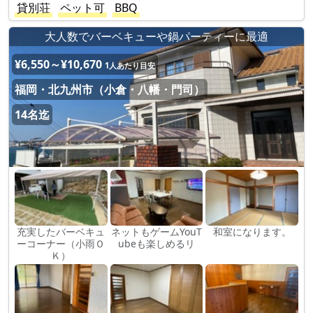
貸別荘
ペット可
BBQ
大人数でバーベキューや鍋パーティーに最適
¥6,550～¥10,670
1人あたり目安
福岡・北九州市（小倉・八幡・門司）
14名迄
充実したバーベキュ
ネットもゲームYouT
和室になります。
ーコーナー（小雨Ｏ
ubeも楽しめるリ
Ｋ）