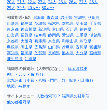
20人
21人
22人
23人
24人
25人
26人
27人
28人
29人
30人
40人〜
50人〜
都道府県×6名
北海道
青森県
岩手県
宮城県
秋田県
山形県
福島県
茨城県
栃木県
群馬県
埼玉県
千葉県
東京都
神奈川県
新潟県
富山県
石川県
福井県
山梨県
長野県
岐阜県
静岡県
愛知県
三重県
滋賀県
京都府
大阪府
兵庫県
奈良県
和歌山県
鳥取県
島根県
岡山県
広島県
山口県
徳島県
香川県
愛媛県
高知県
福岡県
佐賀県
長崎県
熊本県
大分県
宮崎県
鹿児島県
沖縄県
福岡県の貸別荘（人数指定なし）
福岡県TOP
柳川・八女・筑後(1)
北九州市（小倉・八幡・門司）(1)
飯塚・田川(1)
地図から探す
サイトメニュー
人数検索TOP
福岡県の貸別荘
他の都道府県