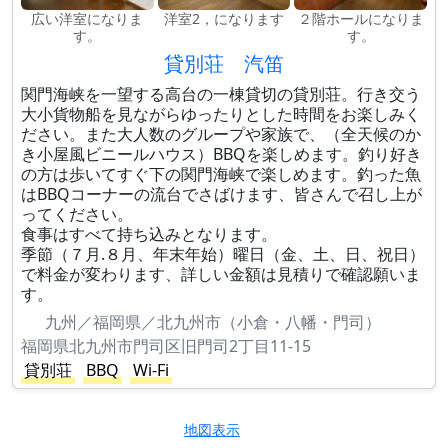
広い洋室になりま
洋室2，になります
２階ホールになりま
す。
す。
貸別荘 汽笛
関門海峡を一望する高台の一棟貸切の貸別荘。行き交う
大小貨物船を見ながらゆったりとした時間をお楽しみく
ださい。また大人数のグループや家族で、（全天候のか
き小屋風ビニールハウス）BBQを楽しめます。釣り好き
の方は歩いてすぐ下の関門海峡で楽しめます。釣った魚
はBBQコーナーの流台でさばけます、皆さんで召し上が
ってください。
食事はすべて持ち込みとなります。
季節（７月.８月、年末年始）曜日（金、土、日、祝日）
で料金が変わります、詳しい金額は見積りで確認願いま
す。
九州／福岡県／北九州市（小倉・八幡・門司）
福岡県北九州市門司区旧門司2丁目11-15
貸別荘
BBQ
Wi-Fi
地図表示