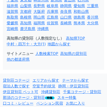
千葉県
東京都
神奈川県
新潟県
富山県
石川県
福井県
山梨県
長野県
岐阜県
静岡県
愛知県
三重県
滋賀県
京都府
大阪府
兵庫県
奈良県
和歌山県
鳥取県
島根県
岡山県
広島県
山口県
徳島県
香川県
愛媛県
高知県
福岡県
佐賀県
長崎県
熊本県
大分県
宮崎県
鹿児島県
沖縄県
高知県の貸別荘（人数指定なし）
高知県TOP
中村・四万十・大方(1)
地図から探す
サイトメニュー
人数検索TOP
高知県の貸別荘
他の都道府県
貸別荘コテージ
エリアから探す
テーマから探す
宿泊人数で探す
空室予約状況
静岡・伊豆貸別荘
伊豆貸別荘 ペット可
沖縄貸別荘
千葉コテージ・貸別荘
那須のコテージ・貸別荘
スキー特集
特集
口コミ・レビュー
ペンション民宿
お気に入り