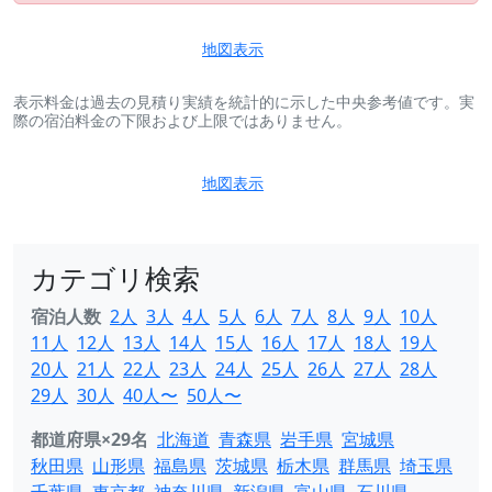
地図表示
表示料金は過去の見積り実績を統計的に示した中央参考値です。実
際の宿泊料金の下限および上限ではありません。
地図表示
カテゴリ検索
宿泊人数
2人
3人
4人
5人
6人
7人
8人
9人
10人
11人
12人
13人
14人
15人
16人
17人
18人
19人
20人
21人
22人
23人
24人
25人
26人
27人
28人
29人
30人
40人〜
50人〜
都道府県×29名
北海道
青森県
岩手県
宮城県
秋田県
山形県
福島県
茨城県
栃木県
群馬県
埼玉県