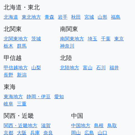
北海道・東北
北海道
東北地方
青森
岩手
秋田
宮城
山形
福島
北関東
南関東
北関東地方
茨城
南関東地方
埼玉
千葉
東京
栃木
群馬
神奈川
甲信越
北陸
甲信越地方
山梨
北陸地方
富山
石川
福井
長野
新潟
東海
東海地方
静岡・伊豆
愛知
岐阜
三重
関西・近畿
中国
関西・近畿地方
滋賀
中国地方
島根
鳥取
京都
大阪
兵庫
奈良
岡山
広島
山口