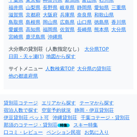
千葉県
東京都
神奈川県
新潟県
富山県
石川県
福井県
山梨県
長野県
岐阜県
静岡県
愛知県
三重県
滋賀県
京都府
大阪府
兵庫県
奈良県
和歌山県
鳥取県
島根県
岡山県
広島県
山口県
徳島県
香川県
愛媛県
高知県
福岡県
佐賀県
長崎県
熊本県
大分県
宮崎県
鹿児島県
沖縄県
大分県の貸別荘（人数指定なし）
大分県TOP
日田・天ヶ瀬(1)
地図から探す
サイトメニュー
人数検索TOP
大分県の貸別荘
他の都道府県
貸別荘コテージ
エリアから探す
テーマから探す
宿泊人数で探す
空室予約状況
静岡・伊豆貸別荘
伊豆貸別荘 ペット可
沖縄貸別荘
千葉コテージ・貸別荘
那須のコテージ・貸別荘
スキー特集
特集
口コミ・レビュー
ペンション民宿
お気に入り