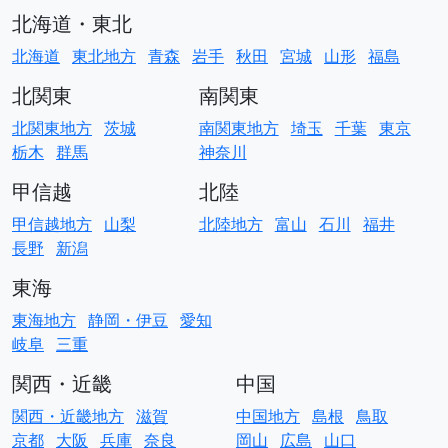
北海道・東北
北海道
東北地方
青森
岩手
秋田
宮城
山形
福島
北関東
南関東
北関東地方
茨城
南関東地方
埼玉
千葉
東京
栃木
群馬
神奈川
甲信越
北陸
甲信越地方
山梨
北陸地方
富山
石川
福井
長野
新潟
東海
東海地方
静岡・伊豆
愛知
岐阜
三重
関西・近畿
中国
関西・近畿地方
滋賀
中国地方
島根
鳥取
京都
大阪
兵庫
奈良
岡山
広島
山口