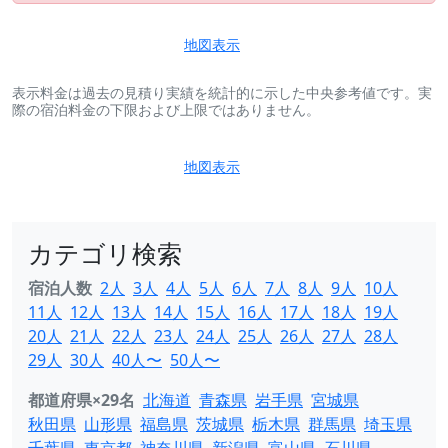
地図表示
表示料金は過去の見積り実績を統計的に示した中央参考値です。実
際の宿泊料金の下限および上限ではありません。
地図表示
カテゴリ検索
宿泊人数
2人
3人
4人
5人
6人
7人
8人
9人
10人
11人
12人
13人
14人
15人
16人
17人
18人
19人
20人
21人
22人
23人
24人
25人
26人
27人
28人
29人
30人
40人〜
50人〜
都道府県×29名
北海道
青森県
岩手県
宮城県
秋田県
山形県
福島県
茨城県
栃木県
群馬県
埼玉県