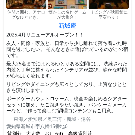
仲間と囲む、アナロ
懐かしの名作ゲーム
リビングが映画館に
グなひととき。
が大集合！
早変わり！
新城庵
2025.4月リニューアルオープン！！
友人・同僚・家族と、日常から少し離れて落ち着いた時
間を過ごしたい。 そんなときに選ばれているのがこの宿
です。
最大25名まで泊まれるゆとりある空間には、洗練された
内装と丁寧に整えられたインテリアが並び、静かな時間
が心地よく流れます。
リビングやダイニングも広々としており、上質なひとと
きを演出します。
ボードゲームやレトロゲーム、映画を楽しめるシアター
セットに加え、たこ焼きやたい焼き、パンケーキメーカ
ーなど、“作って楽しむ”調理コンテンツもご用意。
東海／愛知県／奥三河・新城・湯谷
愛知県新城市字八幡15番地6
貸別荘
大人数
おしゃれ
高級貸別荘