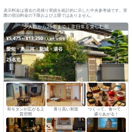
表示料金は過去の見積り実績を統計的に示した中央参考値です。実
際の宿泊料金の下限および上限ではありません。
少人数から25名まで｜非日常を楽しむ宿
¥5,475～¥13,250
1人あたり目安
愛知・奥三河・新城・湯谷
25名迄
和モダンが広がる上
香り高い和室
つくって、食べて、
質空間
盛りあがる！