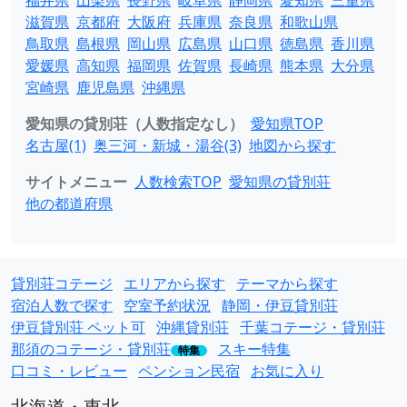
福井県
山梨県
長野県
岐阜県
静岡県
愛知県
三重県
滋賀県
京都府
大阪府
兵庫県
奈良県
和歌山県
鳥取県
島根県
岡山県
広島県
山口県
徳島県
香川県
愛媛県
高知県
福岡県
佐賀県
長崎県
熊本県
大分県
宮崎県
鹿児島県
沖縄県
愛知県の貸別荘（人数指定なし）
愛知県TOP
名古屋(1)
奥三河・新城・湯谷(3)
地図から探す
サイトメニュー
人数検索TOP
愛知県の貸別荘
他の都道府県
貸別荘コテージ
エリアから探す
テーマから探す
宿泊人数で探す
空室予約状況
静岡・伊豆貸別荘
伊豆貸別荘 ペット可
沖縄貸別荘
千葉コテージ・貸別荘
那須のコテージ・貸別荘
スキー特集
特集
口コミ・レビュー
ペンション民宿
お気に入り
北海道・東北