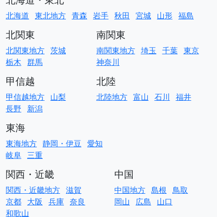
北海道
東北地方
青森
岩手
秋田
宮城
山形
福島
北関東
南関東
北関東地方
茨城
南関東地方
埼玉
千葉
東京
栃木
群馬
神奈川
甲信越
北陸
甲信越地方
山梨
北陸地方
富山
石川
福井
長野
新潟
東海
東海地方
静岡・伊豆
愛知
岐阜
三重
関西・近畿
中国
関西・近畿地方
滋賀
中国地方
島根
鳥取
京都
大阪
兵庫
奈良
岡山
広島
山口
和歌山