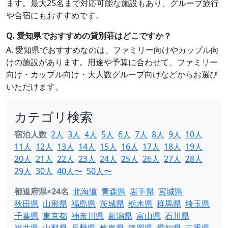
ます。最大25名まで対応可能な施設もあり、グループ旅行
や合宿にもおすすめです。
Q. 愛知県でおすすめの貸別荘はどこですか？
A. 愛知県でおすすめなのは、ファミリー向けやカップル向
けの施設があります。用途や予算に合わせて、ファミリー
向け・カップル向け・大人数グループ向けなどからお選び
いただけます。
カテゴリ検索
宿泊人数
2人
3人
4人
5人
6人
7人
8人
9人
10人
11人
12人
13人
14人
15人
16人
17人
18人
19人
20人
21人
22人
23人
24人
25人
26人
27人
28人
29人
30人
40人〜
50人〜
都道府県×24名
北海道
青森県
岩手県
宮城県
秋田県
山形県
福島県
茨城県
栃木県
群馬県
埼玉県
千葉県
東京都
神奈川県
新潟県
富山県
石川県