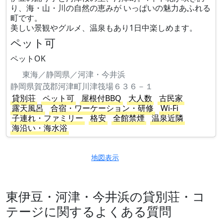
り、海・山・川の自然の恵みが いっぱいの魅力あふれる
町です。
美しい景観やグルメ、温泉もあり1日中楽しめます。
ペット可
ペットOK
東海／静岡県／河津・今井浜
静岡県賀茂郡河津町川津筏場６３６－１
貸別荘
ペット可
屋根付BBQ
大人数
古民家
露天風呂
合宿・ワーケーション・研修
Wi-Fi
子連れ・ファミリー
格安
全館禁煙
温泉近隣
海沿い・海水浴
地図表示
東伊豆・河津・今井浜の貸別荘・コ
テージに関するよくある質問