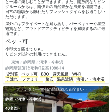
と一緒に楽しむことができます。また、開放的なリビン
グルームからは、南伊豆の自然豊かな風景を堪能でき、
日常の喧騒から離れたリフレッシュタイムをお過ごしい
ただけます。
屋外にはプライベートな庭もあり、バーベキューや星空
観賞など、アウトドアアクティビティを満喫するのに最
適です。
ペット可
小型犬１匹までＯＫ。
リビング以外の利用はできません。
東海／静岡県／河津・今井浜
静岡県賀茂郡河津町見高1088-14
貸別荘
ペット可
BBQ
露天風呂
Wi-Fi
子連れ・ファミリー
格安
温泉近隣
海沿い・海水浴
ファンタジー古都の情緒溢れる佇まい・・・
静岡・河津・今井浜
40名迄