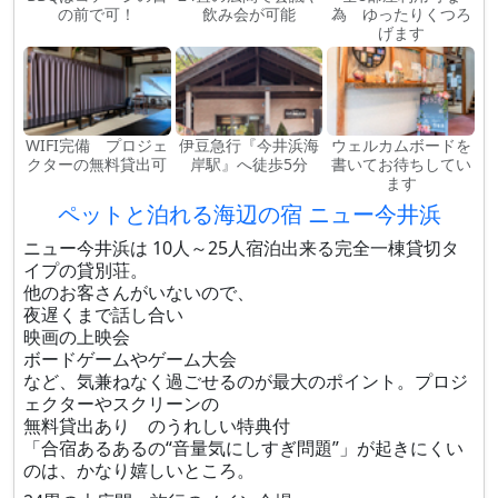
の前で可！
飲み会が可能
為 ゆったりくつろ
げます
WIFI完備 プロジェ
伊豆急行『今井浜海
ウェルカムボードを
クターの無料貸出可
岸駅』へ徒歩5分
書いてお待ちしてい
ます
ペットと泊れる海辺の宿 ニュー今井浜
ニュー今井浜は 10人～25人宿泊出来る完全一棟貸切タ
イプの貸別荘。
他のお客さんがいないので、
夜遅くまで話し合い
映画の上映会
ボードゲームやゲーム大会
など、気兼ねなく過ごせるのが最大のポイント。プロジ
ェクターやスクリーンの
無料貸出あり のうれしい特典付
「合宿あるあるの“音量気にしすぎ問題”」が起きにくい
のは、かなり嬉しいところ。