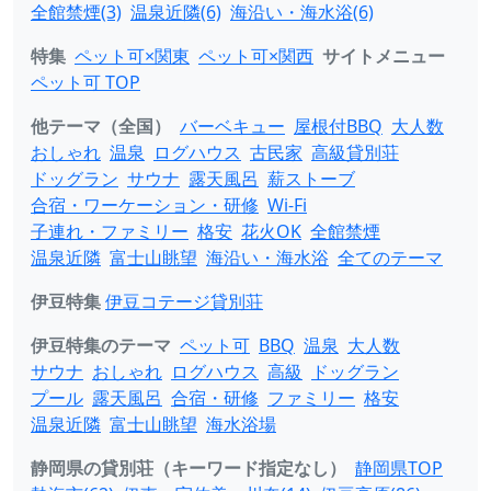
全館禁煙(3)
温泉近隣(6)
海沿い・海水浴(6)
特集
ペット可×関東
ペット可×関西
サイトメニュー
ペット可 TOP
他テーマ（全国）
バーベキュー
屋根付BBQ
大人数
おしゃれ
温泉
ログハウス
古民家
高級貸別荘
ドッグラン
サウナ
露天風呂
薪ストーブ
合宿・ワーケーション・研修
Wi-Fi
子連れ・ファミリー
格安
花火OK
全館禁煙
温泉近隣
富士山眺望
海沿い・海水浴
全てのテーマ
伊豆特集
伊豆コテージ貸別荘
伊豆特集のテーマ
ペット可
BBQ
温泉
大人数
サウナ
おしゃれ
ログハウス
高級
ドッグラン
プール
露天風呂
合宿・研修
ファミリー
格安
温泉近隣
富士山眺望
海水浴場
静岡県の貸別荘（キーワード指定なし）
静岡県TOP