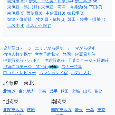
熱海市(62)
伊東・宇佐美・川奈(14)
伊豆高原(86)
東伊豆・熱川(11)
東伊豆・河津・今井浜(6)
下田(7)
南伊豆(6)
西伊豆(6)
中伊豆(19)
御殿場(3)
焼津・御前崎・牧之原・藤枝(3)
磐田・袋井・掛川(1)
浜名湖(4)
地図から探す
貸別荘コテージ
エリアから探す
テーマから探す
宿泊人数で探す
空室予約状況
静岡・伊豆貸別荘
伊豆貸別荘 ペット可
沖縄貸別荘
千葉コテージ・貸別荘
那須のコテージ・貸別荘
スキー特集
特集
口コミ・レビュー
ペンション民宿
お気に入り
北海道・東北
北海道
東北地方
青森
岩手
秋田
宮城
山形
福島
北関東
南関東
北関東地方
茨城
南関東地方
埼玉
千葉
東京