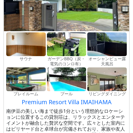
サウナ
ガーデンBBQ（炭・
オーシャンビュー露
電気のコンロ有）
天風呂
プレイルーム
プール
リビングダイニング
Premium Resort Villa IMAIHAMA
南伊豆の美しい海まで徒歩1分という理想的なロケーシ
ョンに位置するこの貸別荘は、リラックスとエンターテ
イメントが融合した贅沢な空間です。広々とした室内に
はビリヤード台と卓球台が完備されており、家族や友人