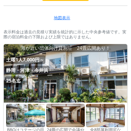
地図表示
表示料金は過去の見積り実績を統計的に示した中央参考値です。実
際の宿泊料金の下限および上限ではありません。
海が近い団体向け貸別荘 24畳広間あり！
土曜1人7,000円～
静岡・河津・今井浜
25名迄
BBQはコテージの目
24畳の広間で会議や
全8部屋利用可な