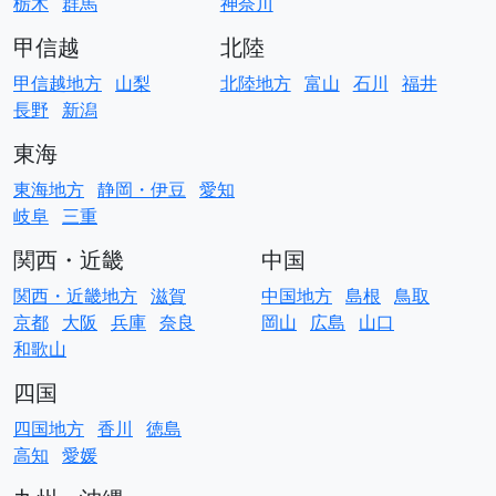
栃木
群馬
神奈川
甲信越
北陸
甲信越地方
山梨
北陸地方
富山
石川
福井
長野
新潟
東海
東海地方
静岡・伊豆
愛知
岐阜
三重
関西・近畿
中国
関西・近畿地方
滋賀
中国地方
島根
鳥取
京都
大阪
兵庫
奈良
岡山
広島
山口
和歌山
四国
四国地方
香川
徳島
高知
愛媛