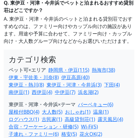
Q. 東伊豆・河津・今井浜でペットと泊まれるおすすめ貸別
荘はどこですか？
A. 東伊豆・河津・今井浜のペットと泊まれる貸別荘でおす
すめなのは、ファミリー向けやカップル向けの施設があり
ます。用途や予算に合わせて、ファミリー向け・カップル
向け・大人数グループ向けなどからお選びいただけます。
カテゴリ検索
ペット可×エリア
静岡県・伊豆(115)
熱海市(38)
伊東・宇佐美・川奈(8)
伊豆高原(40)
東伊豆・熱川(8)
東伊豆・河津・今井浜(3)
下田(4)
南伊豆(1)
西伊豆(4)
中伊豆(7)
浜名湖(2)
東伊豆・河津・今井浜×テーマ
バーベキュー(6)
屋根付BBQ(4)
大人数(5)
おしゃれ(1)
温泉(1)
ログハウス(1)
古民家(1)
高級貸別荘(1)
露天風呂(4)
合宿・ワーケーション・研修(5)
Wi-Fi(5)
子連れ・ファミリー(6)
格安(5)
花火OK(2)