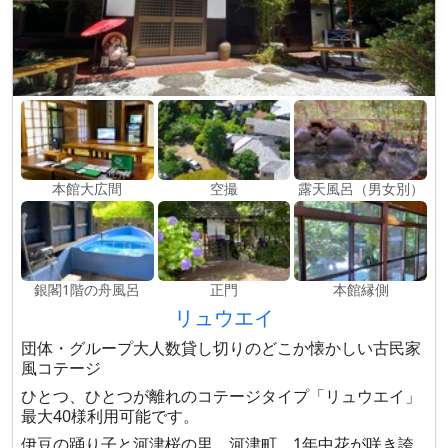
本館大広間
空撮
露天風呂（男女別）
銀閣1階の舟風呂
正門
本館縁側
リュウエイ
団体・グループ大人数貸し切りのどこか懐かしい古民家
風コテージ
ひとつ、ひとつが離れのコテージタイプ「リュウエイ」
最大40様利用可能です。
伊豆の踊り子と河津桜の里、河津町。1年中花が咲き誇