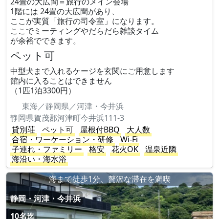
24畳の大広間＝旅行のメイン会場
1階には 24畳の大広間があり、
ここが実質「旅行の司令室」になります。
ここでミーティングやだらだら雑談タイム
が余裕でできます。
ペット可
中型犬まで入れるケージを玄関にご用意します
館内に入ることはできません
（1匹1泊3300円）
東海／静岡県／河津・今井浜
静岡県賀茂郡河津町今井浜111-3
貸別荘
ペット可
屋根付BBQ
大人数
合宿・ワーケーション・研修
Wi-Fi
子連れ・ファミリー
格安
花火OK
温泉近隣
海沿い・海水浴
海まで徒歩1分、贅沢な滞在を満喫
静岡・河津・今井浜
10名迄