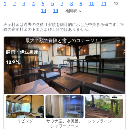
1
2
3
4
5
6
7
8
9
10
11
12
13
14
地図表示
表示料金は過去の見積り実績を統計的に示した中央参考値です。実
際の宿泊料金の下限および上限ではありません。
最大半額で冒険と癒しのコテージ！！
静岡・伊豆高原
10名迄
リビング
サウナ室、水風呂、
ジップライン！！
シャワーブース