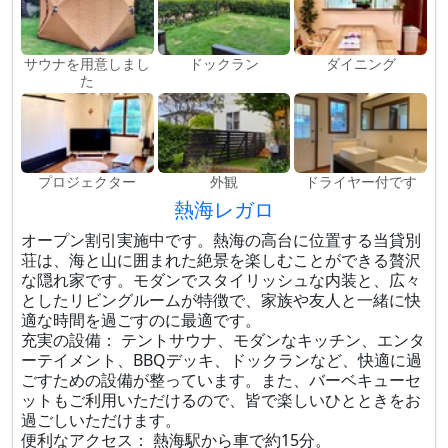
サウナを用意しまし
ドックラン
ダイニング
た
プロジェクター
外観
ドライヤー付です
熱海レガロ
オープン割引実施中です。熱海の高台に位置する当貸別
荘は、海と山に囲まれた絶景を楽しむことができる贅沢
な隠れ家です。モダンでスタイリッシュな内装と、広々
としたリビングルームが特徴で、家族や友人と一緒に快
適な時間を過ごすのに最適です。
充実の設備： テントサウナ、モダンなキッチン、エンタ
ーテイメント、BBQデッキ、ドックランなど、快適に過
ごすための設備が整っています。また、バーベキューセ
ットもご利用いただけるので、皆で楽しいひとときをお
過ごしいただけます。
便利なアクセス： 熱海駅から車で約15分。