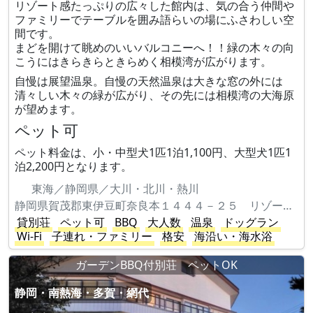
リゾート感たっぷりの広々した館内は、気の合う仲間や
ファミリーでテーブルを囲み語らいの場にふさわしい空
間です。
まどを開けて眺めのいいバルコニーへ！！緑の木々の向
こうにはきらきらときらめく相模湾が広がります。
自慢は展望温泉。自慢の天然温泉は大きな窓の外には
清々しい木々の緑が広がり、その先には相模湾の大海原
が望めます。
ペット可
ペット料金は、小・中型犬1匹1泊1,100円、大型犬1匹1
泊2,200円となります。
東海／静岡県／大川・北川・熱川
静岡県賀茂郡東伊豆町奈良本１４４４－２５ リゾートパーク伊豆熱川 やまもも台5-21
貸別荘
ペット可
BBQ
大人数
温泉
ドッグラン
Wi-Fi
子連れ・ファミリー
格安
海沿い・海水浴
ガーデンBBQ付別荘 ペットOK
静岡・南熱海・多賀・網代