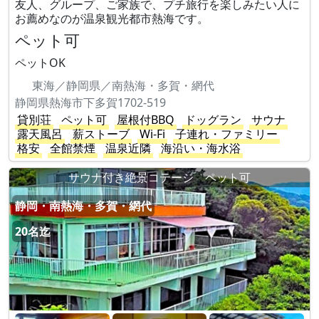
友人、グループ、ご家族で、プチ旅行を楽しみたい人に
お薦めなのが温泉観光都市熱海です。
ペット可
ペットOK
東海／静岡県／南熱海・多賀・網代
静岡県熱海市下多賀1702-519
貸別荘
ペット可
屋根付BBQ
ドッグラン
サウナ
露天風呂
薪ストーブ
Wi-Fi
子連れ・ファミリー
格安
全館禁煙
温泉近隣
海沿い・海水浴
サウナ付き絶景コテージ ペット可
静岡・南熱海・多賀・網代
20名迄