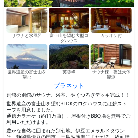
サウナと水風呂
富士山を望む大型ロ
カラオケ付
グハウス
世界遺産の富士山を
芙蓉峰
サウナ棟 夜は天体
望む
観測
プラネット
別館の別館のサウナ、浴室、やくつろぎデッキ完成！！
世界遺産の富士山を望む3LDKのログハウスには薪スト
ーブを用意しました。
通信カラオケ（約11万曲）、屋根付きBBQ場を無料でご
利用いただけます。
豊かな自然に囲まれた別荘地、伊豆エメラルドタウン
は、静岡県伊豆の国市、三島や熱海にまたがる、総面積