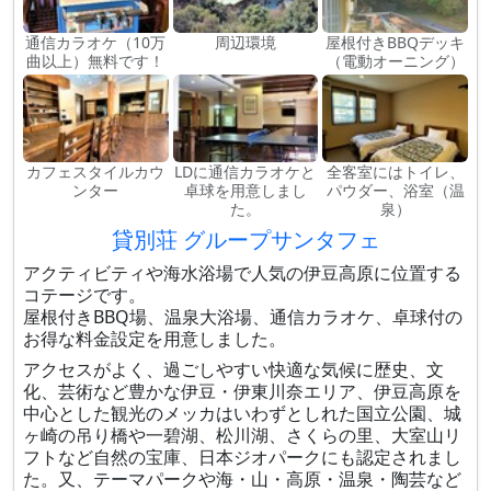
通信カラオケ（10万
周辺環境
屋根付きBBQデッキ
曲以上）無料です！
（電動オーニング）
カフェスタイルカウ
LDに通信カラオケと
全客室にはトイレ、
ンター
卓球を用意しまし
パウダー、浴室（温
た。
泉）
貸別荘 グループサンタフェ
アクティビティや海水浴場で人気の伊豆高原に位置する
コテージです。
屋根付きBBQ場、温泉大浴場、通信カラオケ、卓球付の
お得な料金設定を用意しました。
アクセスがよく、過ごしやすい快適な気候に歴史、文
化、芸術など豊かな伊豆・伊東川奈エリア、伊豆高原を
中心とした観光のメッカはいわずとしれた国立公園、城
ヶ崎の吊り橋や一碧湖、松川湖、さくらの里、大室山リ
フトなど自然の宝庫、日本ジオパークにも認定されまし
た。又、テーマパークや海・山・高原・温泉・陶芸など