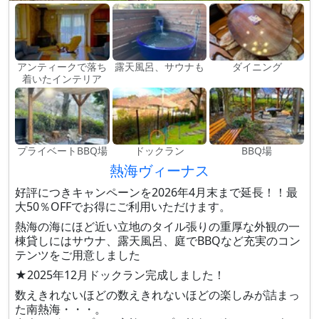
アンティークで落ち
露天風呂、サウナも
ダイニング
着いたインテリア
プライベートBBQ場
ドックラン
BBQ場
熱海ヴィーナス
好評につきキャンペーンを2026年4月末まで延長！！最
大50％OFFでお得にご利用いただけます。
熱海の海にほど近い立地のタイル張りの重厚な外観の一
棟貸しにはサウナ、露天風呂、庭でBBQなど充実のコン
テンツをご用意しました
★2025年12月ドックラン完成しました！
数えきれないほどの数えきれないほどの楽しみが詰まっ
た南熱海・・・。