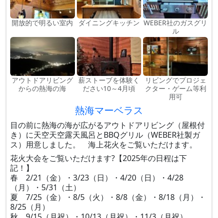
開放的で明るい室内
ダイニングキッチン
WEBER社のガスグリ
ル
アウトドアリビング
薪ストーブを体験く
リビングでプロジェ
からの熱海の海
ださい10～4月頃
クター・ゲーム等利
用可
熱海マーベラス
目の前に熱海の海が広がるアウトドアリビング（屋根付
き）に天空天空露天風呂とBBQグリル（WEBER社製ガ
ス）用意しました。 海上花火をご覧いただけます。
花火大会をご覧いただけます?【2025年の日程は下
記！】
春 2/21（金）・3/23（日）・4/20（日）・4/28
（月）・5/31（土）
夏 7/25（金）・8/5（火）・8/8（金）・8/18（月）・
8/25（月）
秋 9/15（月祝）・10/13（月祝）・11/3（月祝）