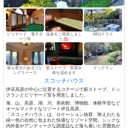
ビリヤード、電子ダ
温泉をご用意しまし
BBQテラス
ーツ等
た♨
落ち着きのあるリビ
薪ストーブ 部屋全
ドックラン
ングスペース
体を温めます
スコッチハウス
伊豆高原の中心に位置するコテージで薪ストーブ、ドッ
クランとビリヤード室を用意しました。
海、山、高原、湖、川、美術館、博物館、体験学習など
オールマィテイなリゾート伊豆高原。
「スコッチハウス」は、ロケーション抜群、映えわたる
緑一色の自然に包まれた快適なリゾート空間。シックな
内外装やアンティークな調度品など落ち着いた雰囲気が