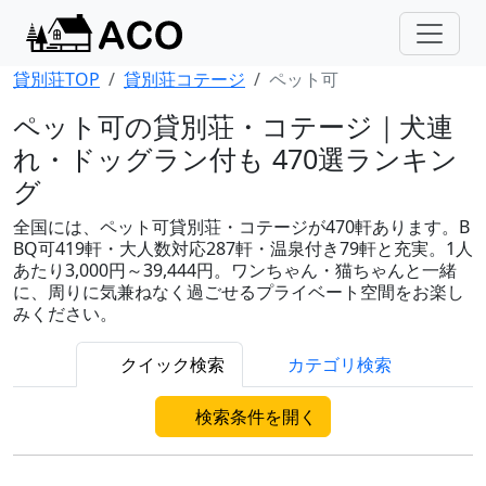
貸別荘TOP
貸別荘コテージ
ペット可
ペット可の貸別荘・コテージ｜犬連
れ・ドッグラン付も 470選ランキン
グ
全国には、ペット可貸別荘・コテージが470軒あります。B
BQ可419軒・大人数対応287軒・温泉付き79軒と充実。1人
あたり3,000円～39,444円。ワンちゃん・猫ちゃんと一緒
に、周りに気兼ねなく過ごせるプライベート空間をお楽し
みください。
クイック検索
カテゴリ検索
検索条件を開く