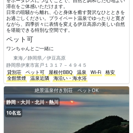
をボーダレスにつなぐことで、自然と調和した心地よい
滞在をご体感いただけます。
日常の喧騒から離れ、心と身体を癒す贅沢なひとときを
お過ごしください。プライベート温泉でゆったりと寛ぎ
ながら、四季折々に表情を変える伊豆高原の美しい自然
を堪能できる特別な空間です。
ペット可
ワンちゃんとご一緒に
東海／静岡県／伊豆高原
静岡県伊東市富戸１３１７－４９４５
貸別荘
ペット可
屋根付BBQ
温泉
Wi-Fi
格安
全館禁煙
温泉近隣
海沿い・海水浴
絶景温泉付き別荘 ペットOK
静岡・大川・北川・熱川
10名迄