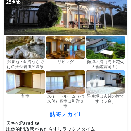
25名迄
温泉地・熱海ならで
リビング
熱海の海（海上花火
はの天然岩風呂温泉
大会鑑賞可！）
和室
スイートルーム（バ
駐車場は玄関の横で
ス付）客室は和洋６
す（５台）
室
熱海スカイⅡ
天空のParadise
圧倒的開放感がもたらすリラックスタイム