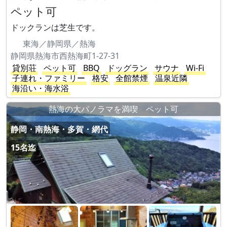
ペット可
ドックランは芝生です。
東海／静岡県／熱海
静岡県熱海市西熱海町1-27-31
貸別荘
ペット可
BBQ
ドッグラン
サウナ
Wi-Fi
子連れ・ファミリー
格安
全館禁煙
温泉近隣
海沿い・海水浴
熱海の大パノラマを満喫 ペット可
静岡・南熱海・多賀・網代
15名迄