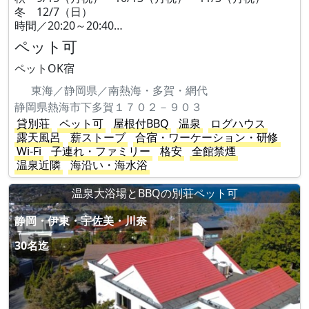
冬 12/7（日）
時間／20:20～20:40…
ペット可
ペットOK宿
東海／静岡県／南熱海・多賀・網代
静岡県熱海市下多賀１７０２－９０３
貸別荘
ペット可
屋根付BBQ
温泉
ログハウス
露天風呂
薪ストーブ
合宿・ワーケーション・研修
Wi-Fi
子連れ・ファミリー
格安
全館禁煙
温泉近隣
海沿い・海水浴
温泉大浴場とBBQの別荘ペット可
静岡・伊東・宇佐美・川奈
30名迄