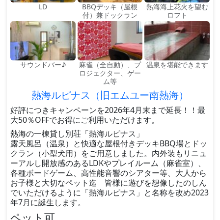
LD
BBQデッキ（屋根
熱海海上花火を望む
付）兼ドックラン
ロフト
サウンドバー♪
麻雀（全自動）、プ
温泉を堪能できます
ロジェクター、ゲー
ム等
熱海ルピナス（旧エムユー南熱海）
好評につきキャンペーンを2026年4月末まで延長！！最
大50％OFFでお得にご利用いただけます。
熱海の一棟貸し別荘「熱海ルピナス」
露天風呂（温泉）と快適な屋根付きデッキBBQ場とドッ
クラン（小型犬用）をご用意しました。内外装もリニュ
ーアルし開放感のあるLDKやプレイルーム（麻雀室）、
各種ボードゲーム、高性能音響のシアター等、大人から
お子様と大切なペット迄 皆様に遊びを想像したのしん
でいただけるように「熱海ルピナス」と名称を改め2023
年7月に誕生します。
ペット可