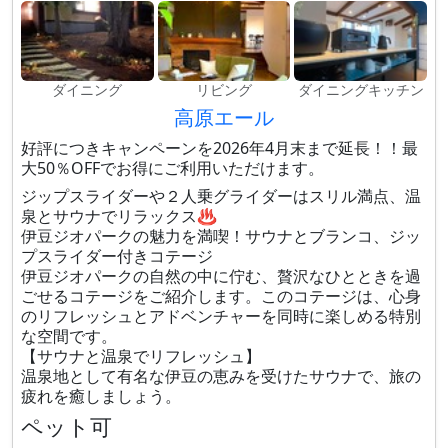
ダイニング
リビング
ダイニングキッチン
高原エール
好評につきキャンペーンを2026年4月末まで延長！！最
大50％OFFでお得にご利用いただけます。
ジップスライダーや２人乗グライダーはスリル満点、温
泉とサウナでリラックス♨
伊豆ジオパークの魅力を満喫！サウナとブランコ、ジッ
プスライダー付きコテージ
伊豆ジオパークの自然の中に佇む、贅沢なひとときを過
ごせるコテージをご紹介します。このコテージは、心身
のリフレッシュとアドベンチャーを同時に楽しめる特別
な空間です。
【サウナと温泉でリフレッシュ】
温泉地として有名な伊豆の恵みを受けたサウナで、旅の
疲れを癒しましょう。
ペット可