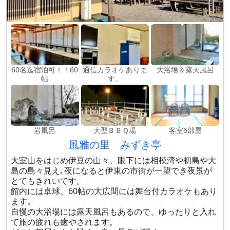
60名迄宿泊可！！60
通信カラオケありま
大浴場＆露天風呂
帖
す。
岩風呂
大型ＢＢＱ場
客室6部屋
風雅の里 みずき亭
大室山をはじめ伊豆の山々、眼下には相模湾や初島や大
島の島々見え､夜になると伊東の市街が一望でき夜景が
とてもきれいです。
館内には卓球、60帖の大広間には舞台付カラオケもあり
ます。
自慢の大浴場には露天風呂もあるので、ゆったりと入れ
て旅の疲れも癒やされます。