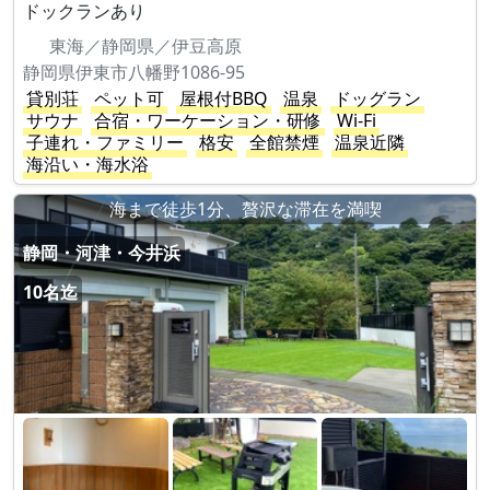
ドックランあり
東海／静岡県／伊豆高原
静岡県伊東市八幡野1086-95
貸別荘
ペット可
屋根付BBQ
温泉
ドッグラン
サウナ
合宿・ワーケーション・研修
Wi-Fi
子連れ・ファミリー
格安
全館禁煙
温泉近隣
海沿い・海水浴
海まで徒歩1分、贅沢な滞在を満喫
静岡・河津・今井浜
10名迄