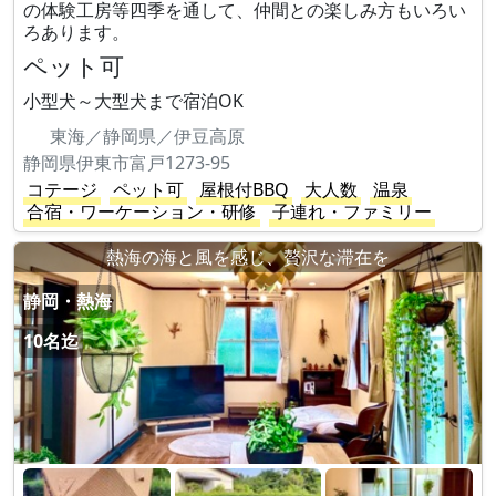
の体験工房等四季を通して、仲間との楽しみ方もいろい
ろあります。
ペット可
小型犬～大型犬まで宿泊OK
東海／静岡県／伊豆高原
静岡県伊東市富戸1273-95
コテージ
ペット可
屋根付BBQ
大人数
温泉
合宿・ワーケーション・研修
子連れ・ファミリー
熱海の海と風を感じ、贅沢な滞在を
静岡・熱海
10名迄