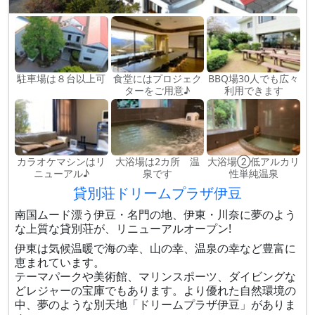
駐車場は８台以上可
食堂にはプロジェク
BBQ場30人でも広々
ターをご用意♪
利用できます
カラオケマシンはリ
大浴場は2カ所 温
大浴場②低アルカリ
ニューアル♪
泉です
性単純温泉
貸別荘ドリームプラザ伊豆
南国ムード漂う伊豆・名門の地、伊東・川奈に夢のよう
な上質な貸別荘が、リニューアルオープン!
伊東は気候温暖で海の幸、山の幸、温泉の幸など豊富に
恵まれています。
テーマパークや美術館、マリンスポーツ、ダイビングな
どレジャーの宝庫でもあります。より優れた自然環境の
中、夢のような別天地「ドリームプラザ伊豆」がありま