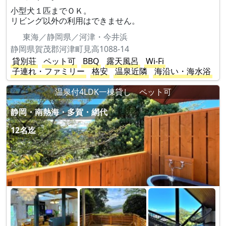
小型犬１匹までＯＫ。
リビング以外の利用はできません。
東海／静岡県／河津・今井浜
静岡県賀茂郡河津町見高1088-14
貸別荘
ペット可
BBQ
露天風呂
Wi-Fi
子連れ・ファミリー
格安
温泉近隣
海沿い・海水浴
温泉付4LDK一棟貸し ペット可
静岡・南熱海・多賀・網代
12名迄