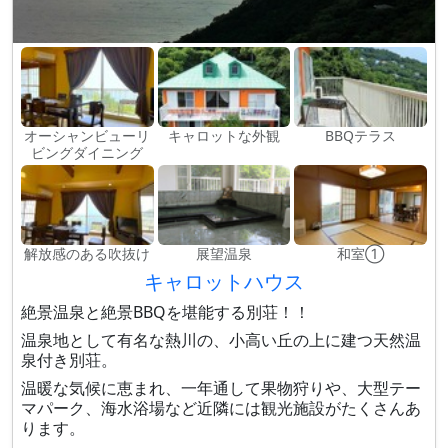
オーシャンビューリ
キャロットな外観
BBQテラス
ビングダイニング
解放感のある吹抜け
展望温泉
和室①
キャロットハウス
絶景温泉と絶景BBQを堪能する別荘！！
温泉地として有名な熱川の、小高い丘の上に建つ天然温
泉付き別荘。
温暖な気候に恵まれ、一年通して果物狩りや、大型テー
マパーク、海水浴場など近隣には観光施設がたくさんあ
ります。