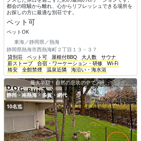
都会の喧騒から離れ、心からリフレッシュできる場所を
お探しの方に最適な別荘です。
ペット可
ペットOK
東海／静岡県／熱海
静岡県熱海市西熱海町２丁目１３－３７
貸別荘
ペット可
屋根付BBQ
大人数
サウナ
薪ストーブ
合宿・ワーケーション・研修
Wi-Fi
格安
全館禁煙
温泉近隣
海沿い・海水浴
最大半額！自然の息吹の中で・・・
静岡・南熱海・多賀・網代
10名迄