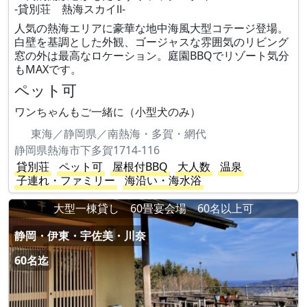
-貸別荘 熱海スカイⅡ-
人気の熱海エリアに豪華な地中海風大型コテージ登場。
白壁を基調とした外観、ゴージャスな雰囲気のリビング
窓の外は最高なロケーション。庭園BBQでリゾート気分
もMAXです。
ペット可
ワンちゃんもご一緒に（小型犬のみ）
東海／静岡県／南熱海・多賀・網代
静岡県熱海市下多賀1714-116
貸別荘
ペット可
屋根付BBQ
大人数
温泉
子連れ・ファミリー
海沿い・海水浴
大型一棟貸し 60畳宴会場 60名以上可
静岡・伊東・宇佐美・川奈
60名迄