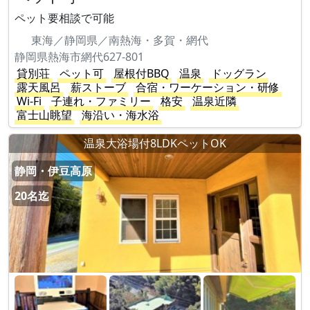
ペット要相談で可能
東海／静岡県／南熱海・多賀・網代
静岡県熱海市網代627-801
貸別荘
ペット可
屋根付BBQ
温泉
ドッグラン
露天風呂
薪ストーブ
合宿・ワーケーション・研修
Wi-Fi
子連れ・ファミリー
格安
温泉近隣
富士山眺望
海沿い・海水浴
温泉大浴場付8LDKペットOK
静岡・伊豆高原
20名迄