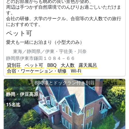
どのお部屋からも眺めの良い景色が望め、
周辺は手つかず自然環境でのんびりお過ごしいただけま
す。
会社の研修、大学のサークル、合宿等の大人数での旅行
におすすめです。
ペット可
愛犬も一緒にお泊まり（小型犬のみ）
東海／静岡県／伊東・宇佐美・川奈
静岡県伊東市鎌田１０８４－６６
貸別荘
ペット可
BBQ
大人数
露天風呂
合宿・ワーケーション・研修
Wi-Fi
BBQ場とドックラン付き別荘
静岡・伊豆高原
15名迄