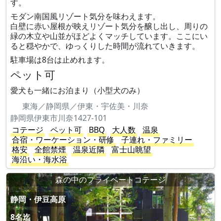
す。
モダン南国風リゾート気分を味わえます。
白壁に赤い屋根が映えリゾート気分を醸し出し、周りの
緑の木立や山並がほどよくマッチしています。ここにい
ると穏やかで、ゆっくりした時間が流れていきます。
駐車場は8台は止めれます。
ペット可
愛犬も一緒にお泊まり（小型犬のみ）
東海／静岡県／伊東・宇佐美・川奈
静岡県伊東市川奈1427-101
コテージ
ペット可
BBQ
大人数
温泉
合宿・ワーケーション・研修
子連れ・ファミリー
格安
全館禁煙
温泉近隣
富士山眺望
海沿い・海水浴
森の中のプライベートコテージ
静岡・伊豆高原
8名迄