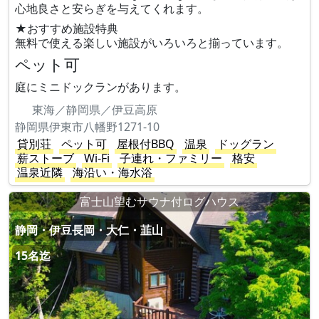
心地良さと安らぎを与えてくれます。
★おすすめ施設特典
無料で使える楽しい施設がいろいろと揃っています。
ペット可
庭にミニドックランがあります。
東海／静岡県／伊豆高原
静岡県伊東市八幡野1271-10
貸別荘
ペット可
屋根付BBQ
温泉
ドッグラン
薪ストーブ
Wi-Fi
子連れ・ファミリー
格安
温泉近隣
海沿い・海水浴
富士山望むサウナ付ログハウス
静岡・伊豆長岡・大仁・韮山
15名迄