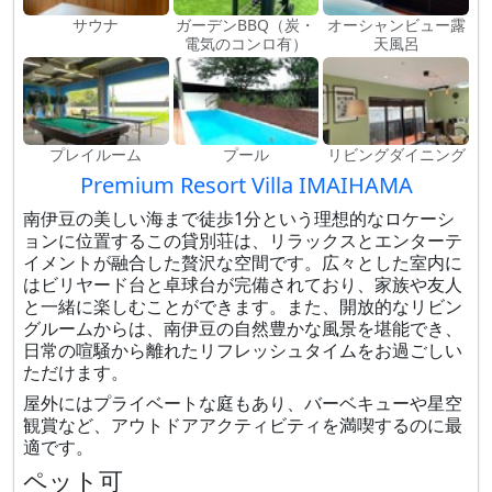
サウナ
ガーデンBBQ（炭・
オーシャンビュー露
電気のコンロ有）
天風呂
プレイルーム
プール
リビングダイニング
Premium Resort Villa IMAIHAMA
南伊豆の美しい海まで徒歩1分という理想的なロケーシ
ョンに位置するこの貸別荘は、リラックスとエンターテ
イメントが融合した贅沢な空間です。広々とした室内に
はビリヤード台と卓球台が完備されており、家族や友人
と一緒に楽しむことができます。また、開放的なリビン
グルームからは、南伊豆の自然豊かな風景を堪能でき、
日常の喧騒から離れたリフレッシュタイムをお過ごしい
ただけます。
屋外にはプライベートな庭もあり、バーベキューや星空
観賞など、アウトドアアクティビティを満喫するのに最
適です。
ペット可