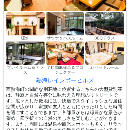
暖炉
サウナ＆バスルーム
BBQテラス
プレイルーム＆テラ
全自動麻雀卓＆プロ
2Fベッドルーム
ス
ジェクター
熱海レインボーヒルズ
西熱海町の閑静な別荘地に位置するこちらの大型貸別荘
は、静寂と自然を存分に味わえる理想のリトリートで
す。広々とした敷地には、快適でスタイリッシュな居住
空間が広がり、家族や友人とともにゆったりとした時間
を過ごすことができます。各部屋からは緑豊かな景色が
望め、四季折々の自然の美しさを楽しむことができま
す。また、周囲には温泉や観光スポットも多く、リラッ
クスした休日を過ごすための最高のロケーションです。