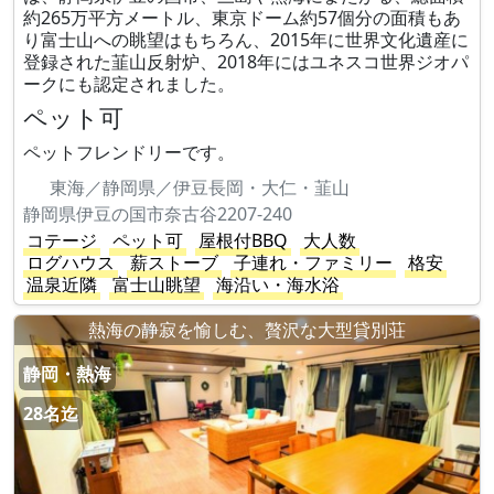
約265万平方メートル、東京ドーム約57個分の面積もあ
り富士山への眺望はもちろん、2015年に世界文化遺産に
登録された韮山反射炉、2018年にはユネスコ世界ジオパ
ークにも認定されました。
ペット可
ペットフレンドリーです。
東海／静岡県／伊豆長岡・大仁・韮山
静岡県伊豆の国市奈古谷2207-240
コテージ
ペット可
屋根付BBQ
大人数
ログハウス
薪ストーブ
子連れ・ファミリー
格安
温泉近隣
富士山眺望
海沿い・海水浴
熱海の静寂を愉しむ、贅沢な大型貸別荘
静岡・熱海
28名迄