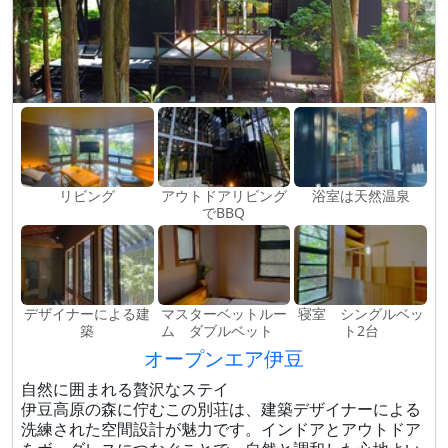
リビング
アウトドアリビング
浴室は天然温泉
でBBQ
デザイナーによる建
マスターベットルー
寝室 シングルベッ
築
ム ダブルベット
ト2台
オープンエア伊豆
自然に囲まれる贅沢なステイ
伊豆高原の森に佇むこの別荘は、建築デザイナーによる
洗練された空間設計が魅力です。インドアとアウトドア