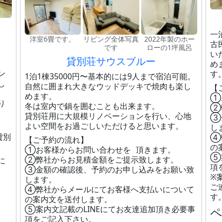
一
洋室6畳です。
リビング全体写真
2022年製のホー
古
です
ローの1坪風呂
い
貸別荘サウスブルー
め
ン
す
1泊1棟35000円〜基本的には9人まで宿泊可能。
し
自然に囲まれ大きなウッドデッキで焼肉も楽し
【
。
めます。
①
り
冬は室内で鍋を囲むことも出来ます。
②
貸別荘用に大規模リノベーションを行い、心地
③
よい空間をお過ごしいただけると思います。
し
貸別
④
【ご予約の流れ】
の
①お客様からお問い合わせを 頂きます。
⑤
②弊社からお見積金額をご提示致します。
に
項
③金額の確認後、予約のお申し込みをお願い致
※
します。
ご
④弊社からメールにてお客様へ支払いについて
す
の案内文を送付します。
⑤案内文記載のLINEにてお友達追加頂き必要事
項をご記入下さい。