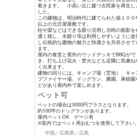
着きます。 小高い丘に建つ古民家を再生し
した。
この建物は、明治時代に建てられた築１００
以上の元庄屋屋敷です。
柱や梁などはできる限り活用し当時の面影を
濃く残し、水廻り等は利用しやすいように改
し伝統的な建物の魅力と快適さを共存させて
ます。
屋内の食堂と屋外のウッドデッキでBBQがで
き、打ち上げ花火・焚火なども近隣に気兼ね
く出来ます。
建物の回りには、キャンプ場（芝地）、キャ
プファイヤー場、ドッグラン、農園、果樹園
どがあり屋内外で楽しめます。
ペット可
ペットの場合は3000円プラスとなります。
約100坪のドッグランがあります。
屋内ペットOK ゲージ有
※室内ではペット用おむつを使用して下さい
中国／広島県／広島