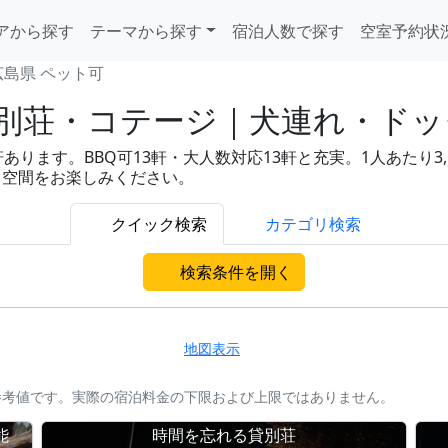
アから探す
テーマから探す
宿泊人数で探す
空室予約状
広島県 ペット可
別荘・コテージ｜犬連れ・ドッグ
ります。BBQ可13軒・大人数対応13軒と充実。1人あたり3,5
ト空間をお楽しみください。
クイック検索
カテゴリ検索
検索条件を開く
地図表示
参考値です。実際の宿泊料金の下限および上限ではありません。
能
時間を忘れる貸別荘