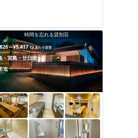
時間を忘れる貸別荘
,826～¥5,417
1人あたり目安
島・宮島・廿日市
0名迄