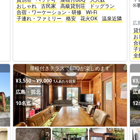
※
おしゃれ
古民家
高級貸別荘
ドッグラン
合宿・ワーケーション・研修
Wi-Fi
子連れ・ファミリー
格安
花火OK
温泉近隣
広
貸
お
合
子
全
。
屋根付きテラスでBBQが楽しめます
¥3,550～¥9,000
¥3
1人あたり目安
広島・芸北
広
10名迄
1