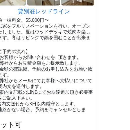
貸別荘レッドライン
泊一棟料金、55,000円〜
民家をフルリノベーションを行い、オープン
たしました。夏はウッドデッキで焼肉を楽し
ます。冬はリビングで鍋を囲むことが出来ま
。
ご予約の流れ】
お客様からお問い合わせを 頂きます。
弊社からお見積金額をご提示致します。
金額の確認後、予約のお申し込みをお願い致
ます。
弊社からメールにてお客様へ支払いについて
案内文を送付します。
案内文記載のLINEにてお友達追加頂き必要事
をご記入下さい。
案内文送付から3日以内厳守とします。
連絡がない場合、予約をキャンセルとしま
。
ペット可