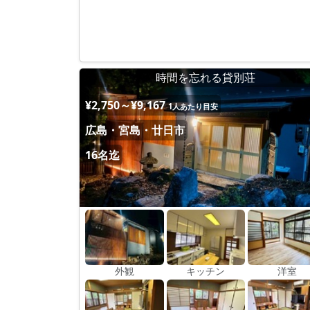
時間を忘れる貸別荘
¥2,750～¥9,167
1人あたり目安
広島・宮島・廿日市
16名迄
外観
キッチン
洋室