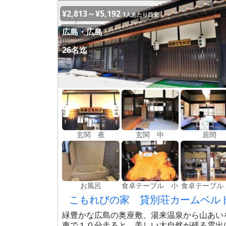
¥2,813～¥5,192
1人あたり目安
広島・広島
26名迄
玄関 夜
玄関 中
居間
お風呂
食卓テーブル 小
食卓テーブル
こもれびの家 貸別荘カームベル
緑豊かな広島の奥座敷、湯来温泉から山あい
車で１０分走ると 美しい大自然が残る雲出