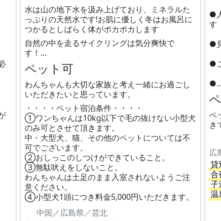
水は山の地下水を汲み上げており、ミネラルた
●
っぷりの天然水です!お肌に優しく冬はお風呂に
す
つかるとしばらく体がポカポカします
自然の中を走るサイクリングは気分爽快で
●
す！…
必
●
ペット可
●
わんちゃんも大切な家族と考え一緒にお過ごし
いただきたいと思っています。
・・・・ペット宿泊条件・・・・
が
ペ
①ワンちゃんは10kg以下で毛の抜けない小型犬
き
のみ可とさせて頂きます。
中・大型犬、猫、その他のペットについては不
可でございます。
広
②おしっこのしつけができていること。
貸
③無駄吠えをしないこと。
合
わんちゃんは土足のまま入室されないようご注
子
意ください。
温
④小型犬1頭につき料金5,000円いただきます。
中国／広島県／芸北