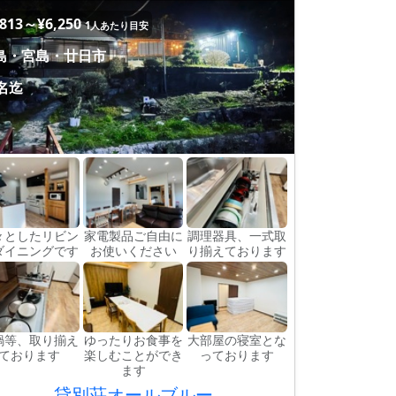
,813～¥6,250
1人あたり目安
島・宮島・廿日市
2名迄
々としたリビン
家電製品ご自由に
調理器具、一式取
ダイニングです
お使いください
り揃えております
鍋等、取り揃え
ゆったりお食事を
大部屋の寝室とな
ております
楽しむことができ
っております
ます
貸別荘オールブルー