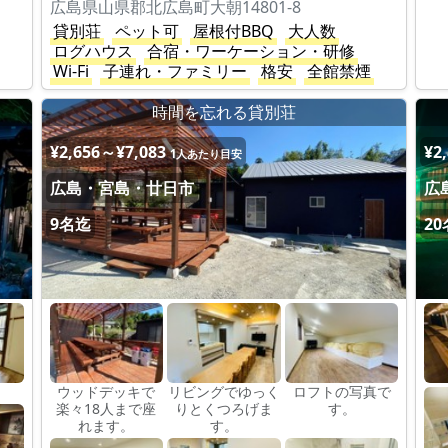
広島県山県郡北広島町大朝14801-8
貸別荘
ペット可
屋根付BBQ
大人数
ログハウス
合宿・ワーケーション・研修
Wi-Fi
子連れ・ファミリー
格安
全館禁煙
時間を忘れる貸別荘
¥2,656～¥7,083
¥2
1人あたり目安
広島・宮島・廿日市
広
9名迄
2
ウッドデッキで
リビングでゆっく
ロフトの写真で
楽々18人まで座
りとくつろげま
す。
れます。
す。