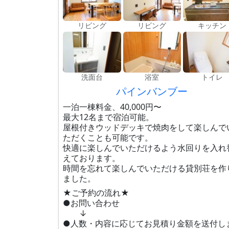
リビング
リビング
キッチン
洗面台
浴室
トイレ
パインバンブー
一泊一棟料金、40,000円〜
最大12名まで宿泊可能。
屋根付きウッドデッキで焼肉をして楽しんで
ただくことも可能です。
快適に楽しんでいただけるよう水回りを入れ
えております。
時間を忘れて楽しんでいただける貸別荘を作
ました。
★ご予約の流れ★
●お問い合わせ
↓
●人数・内容に応じてお見積り金額を送付し