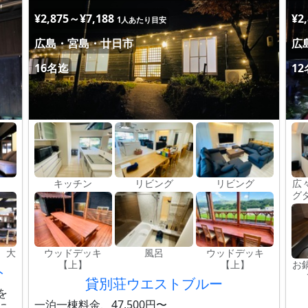
¥2,875～¥7,188
¥2
1人あたり目安
広島・宮島・廿日市
広
16名迄
1
キッチン
リビング
リビング
広
グ
 大
ウッドデッキ
風呂
ウッドデッキ
【上】
【上】
お
ト
貸別荘ウエストブルー
を
一泊一棟料金、47,500円〜
に