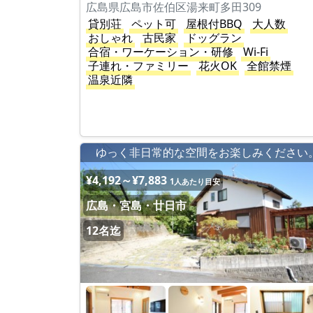
広島県広島市佐伯区湯来町多田309
貸別荘
ペット可
屋根付BBQ
大人数
おしゃれ
古民家
ドッグラン
合宿・ワーケーション・研修
Wi-Fi
子連れ・ファミリー
花火OK
全館禁煙
温泉近隣
ゆっく非日常的な空間をお楽しみください
¥4,192～¥7,883
1人あたり目安
広島・宮島・廿日市
12名迄