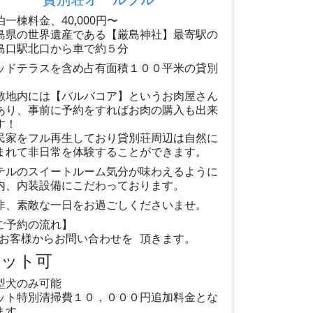
泊一棟料金、40,000円〜
島県の世界遺産である【厳島神社】最寄駅の
島口駅北口から車で約５分
ッドテラスを含め占有面積１００平米の貸別
敷地内には【バルバコア】というお肉屋さん
あり、事前に予約をすればお肉の購入も出来
す！
民家をフル再生しており貸別荘周辺は自然に
まれて非日常を体験することができます。
テルのスイートルーム気分が味わえるように
内、内装設備にこだわっております。
非、素敵な一日をお過ごしくださいませ。
ご予約の流れ】
お客様からお問い合わせを 頂きます。
ペット可
型犬のみ可能
ット特別清掃費１０，０００円追加料金とな
ます