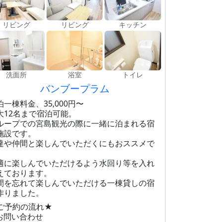
リビング
リビング
キッチン
洗面所
浴室
トイレ
バンブープラム
泊一棟料金、35,000円〜
大12名まで宿泊可能。
ループでの宮島観光の際に一緒に泊まれる宿
施設です。
達や仲間と楽しんでいただくにもおススメで
。
適に楽しんでいただけるよう水回り等を入れ
えております。
間を忘れて楽しんでいただける一棟貸しの宿
作りました。
ご予約の流れ★
お問い合わせ