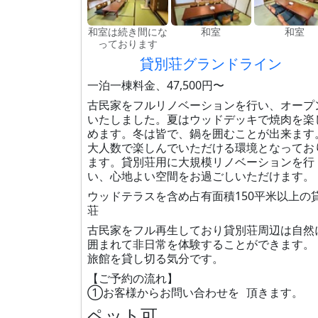
和室は続き間にな
和室
和室
っております
貸別荘グランドライン
一泊一棟料金、47,500円〜
古民家をフルリノベーションを行い、オープ
いたしました。夏はウッドデッキで焼肉を楽
めます。冬は皆で、鍋を囲むことが出来ます
大人数で楽しんでいただける環境となってお
ます。貸別荘用に大規模リノベーションを行
い、心地よい空間をお過ごしいただけます。
ウッドテラスを含め占有面積150平米以上の
荘
古民家をフル再生しており貸別荘周辺は自然
囲まれて非日常を体験することができます。
旅館を貸し切る気分です。
【ご予約の流れ】
①お客様からお問い合わせを 頂きます。
ペット可