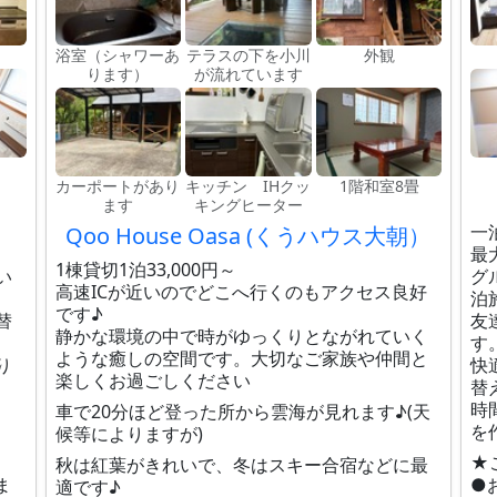
浴室（シャワーあ
テラスの下を小川
外観
ります）
が流れています
カーポートがあり
キッチン IHクッ
1階和室8畳
ます
キングヒーター
一
Qoo House Oasa (くうハウス大朝）
最
1棟貸切1泊33,000円～
い
グ
高速ICが近いのでどこへ行くのもアクセス良好
泊
です♪
替
友
静かな環境の中で時がゆっくりとながれていく
す
ような癒しの空間です。大切なご家族や仲間と
り
快
楽しくお過ごしください
替
時
車で20分ほど登った所から雲海が見れます♪(天
を
候等によりますが)
★
秋は紅葉がきれいで、冬はスキー合宿などに最
ま
●
適です♪