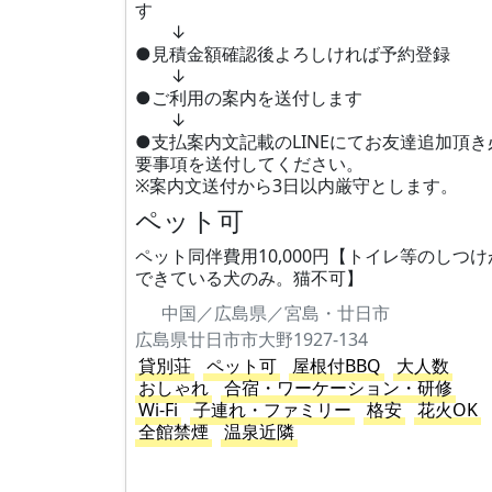
す
↓
●見積金額確認後よろしければ予約登録
↓
●ご利用の案内を送付します
↓
●支払案内文記載のLINEにてお友達追加頂き
要事項を送付してください。
※案内文送付から3日以内厳守とします。
ペット可
ペット同伴費用10,000円【トイレ等のしつけ
できている犬のみ。猫不可】
中国／広島県／宮島・廿日市
広島県廿日市市大野1927-134
貸別荘
ペット可
屋根付BBQ
大人数
おしゃれ
合宿・ワーケーション・研修
Wi-Fi
子連れ・ファミリー
格安
花火OK
全館禁煙
温泉近隣