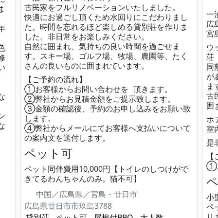
古民家をフルリノベーションいたしました。
ま
一
快適にお過ごし頂くため水回りにこだわりまし
広
た。時間を忘れるほど楽しめる貸別荘を作りま
年
宮
した。非日常をお楽しみください。
自然に囲まれ、気持ちの良い時間を過ごせま
ウ
色
す。スキー場、ゴルフ場、牧場、農園等、たく
荘
修
さんの良いものに囲まれています。
同
い
が
【ご予約の流れ】
ま
①お客様からお問い合わせを 頂きます。
古
な
②弊社からお見積金額をご提示致します。
囲
③金額の確認後、予約のお申し込みをお願い致
ン
します。
ホ
な
④弊社からメールにてお客様へ支払いについて
室
の案内文を送付します。
是
ペット可
【
①
ペット同伴費用10,000円【トイレのしつけがで
きてるわんちゃんのみ。猫不可】
中国／広島県／宮島・廿日市
。
小
広島県廿日市市玖島3788
ペ
り
貸別荘
ペット可
屋根付BBQ
大人数