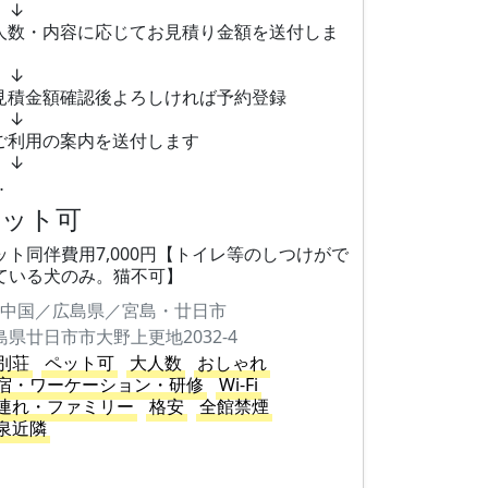
↓
人数・内容に応じてお見積り金額を送付しま
↓
見積金額確認後よろしければ予約登録
↓
ご利用の案内を送付します
↓
…
ペット可
ット同伴費用7,000円【トイレ等のしつけがで
ている犬のみ。猫不可】
中国／広島県／宮島・廿日市
島県廿日市市大野上更地2032-4
別荘
ペット可
大人数
おしゃれ
宿・ワーケーション・研修
Wi-Fi
連れ・ファミリー
格安
全館禁煙
泉近隣