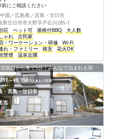
事前にご相談ください
中国／広島県／宮島・廿日市
島県廿日市市大野字戸石川285-1
別荘
ペット可
屋根付BBQ
大人数
しゃれ
古民家
宿・ワーケーション・研修
Wi-Fi
連れ・ファミリー
格安
花火OK
館禁煙
温泉近隣
宮島口から車で5分！みんなで泊まれる宿
,717～¥8,150
1人あたり目安
島・宮島・廿日市
2名迄