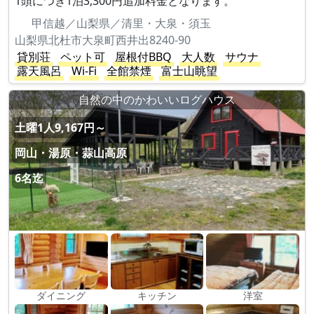
1頭につき1泊3,300円追加料金となります。
甲信越／山梨県／清里・大泉・須玉
山梨県北杜市大泉町西井出8240-90
貸別荘
ペット可
屋根付BBQ
大人数
サウナ
露天風呂
Wi-Fi
全館禁煙
富士山眺望
自然の中のかわいいログハウス
土曜1人9,167円～
岡山・湯原・蒜山高原
6名迄
ダイニング
キッチン
洋室