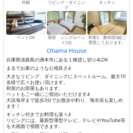
外観
リビング・ダイニン
キッチン
グ
ペットOK
寝室 シングルベッ
和室2 敷布団3組ご
ド2台
用意しております。
Ohama House
兵庫県淡路島の洲本市にある１棟貸し切り4LDK
まるでお家のような心地良さ♪
大きなリビング、ダイニングに３ベットルーム。最大10
名様で広々お使い頂けます。
和室のお部屋もあります。
ペットもご一緒にご宿泊いただけます♪
大浜海岸まで徒歩3分でお散歩や釣り、海水浴も楽しめ
ます！
キッチン付きでお料理も楽々♪
リビングには、最新型薄型テレビ。テレビやYouTube等
を大画面で視聴できます。