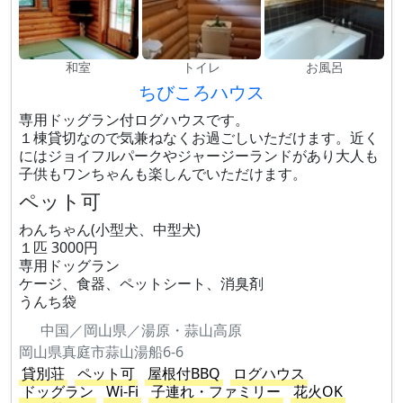
和室
トイレ
お風呂
ちびころハウス
専用ドッグラン付ログハウスです。
１棟貸切なので気兼ねなくお過ごしいただけます。近く
にはジョイフルパークやジャージーランドがあり大人も
子供もワンちゃんも楽しんでいただけます。
ペット可
わんちゃん(小型犬、中型犬)
１匹 3000円
専用ドッグラン
ケージ、食器、ペットシート、消臭剤
うんち袋
中国／岡山県／湯原・蒜山高原
岡山県真庭市蒜山湯船6-6
貸別荘
ペット可
屋根付BBQ
ログハウス
ドッグラン
Wi-Fi
子連れ・ファミリー
花火OK