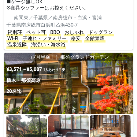
■ゲージ無しOK！
※寝具やソファーはお控えください。
南関東／千葉県／南房総市・白浜・富浦
千葉県南房総市白浜町乙浜430-7
貸別荘
ペット可
BBQ
おしゃれ
ドッグラン
Wi-Fi
子連れ・ファミリー
格安
全館禁煙
温泉近隣
海沿い・海水浴
（7月半額！）那須グランドガーデン
¥3,571～¥5,087
1人あたり目安
栃木・那須高原
20名迄