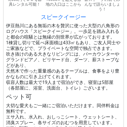
具レンタル可能！
地の入口はここから
んなで語らいましょ
う！
スピークイージー
伊豆熱川にある無垢の木を贅沢に使った大型の八角形の
ログハウス「スピークイージー」。一歩足を踏み入れる
と都会の喧騒とは無縁の別世界が広がっております。
1棟貸し切りで延べ床面積は433㎡もあり、ご友人同士や
ご家族などで、プライベートな空間で独占できます。
吹き抜けのある大きなリビングには、バーカウンターや
グランドピアノ、ビリヤード台、ダーツ、薪ストーブな
どがあり、
天然木で作った重量感のあるテーブルは、食事をより豊
かなものに引き上げてくれます。
収容人数は最大で19人まで宿泊ができ、寝室は5部屋
（各部屋に、浴室、洗面台、トイレ）ございます。
ペット可
大切な愛犬もご一緒にご宿泊いただけます。同伴料金は
無料です。
エサ入れ、水入れ、おしっこシート、ウェットシート、
消臭スプレー、各サイズのおむつを用意しています。