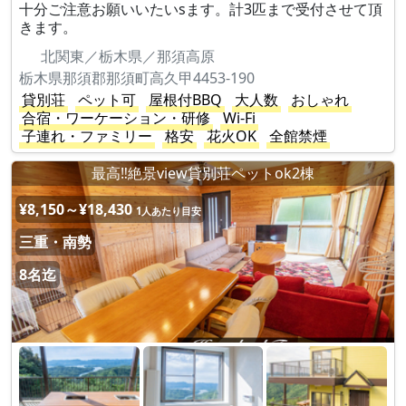
十分ご注意お願いいたいsます。計3匹まで受付させて頂
きます。
北関東／栃木県／那須高原
栃木県那須郡那須町高久甲4453-190
貸別荘
ペット可
屋根付BBQ
大人数
おしゃれ
合宿・ワーケーション・研修
Wi-Fi
子連れ・ファミリー
格安
花火OK
全館禁煙
最高‼︎絶景view貸別荘ペットok2棟
¥8,150～¥18,430
1人あたり目安
三重・南勢
8名迄