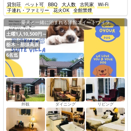
貸別荘
ペット可
BBQ
大人数
古民家
Wi-Fi
子連れ・ファミリー
花火OK
全館禁煙
愛犬と一緒に泊まれる洋館スイートヴィラ
土曜1人10,500円～
栃木・那須高原
6名迄
外観
ダイニング
リビング