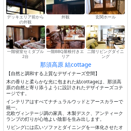
デッキエリア前から
外観
玄関ホール
の外観
一階寝室セミダブル
一階BBQ屋根付きエ
二階リビングダイニ
2台
リア
ング
那須高原 結cottage
【自然と調和する上質なデザイナーズ空間】
木の香りと柔らかな光に包まれた結cottageは、那須高
原の自然と寄り添うように設計されたデザイナーズコテ
ージです。
インテリアはすべてナチュラルウッドとアースカラーで
統一。
北欧ヴィンテージ調の家具、木製デスク、アンティーク
ランプの灯りが心地よい陰影を生み出します。
リビングには広いソファとダイニングを一体化させたオ