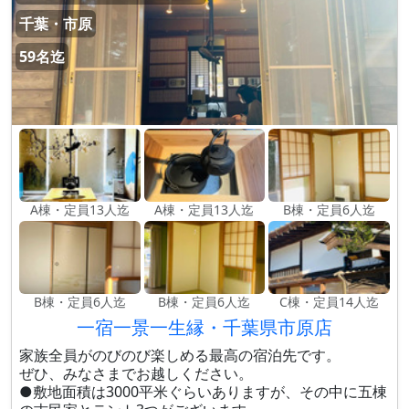
千葉・市原
59名迄
A棟・定員13人迄
A棟・定員13人迄
B棟・定員6人迄
B棟・定員6人迄
B棟・定員6人迄
C棟・定員14人迄
一宿一景一生縁・千葉県市原店
家族全員がのびのび楽しめる最高の宿泊先です。
ぜひ、みなさまでお越しください。
●敷地面積は3000平米ぐらいありますが、その中に五棟