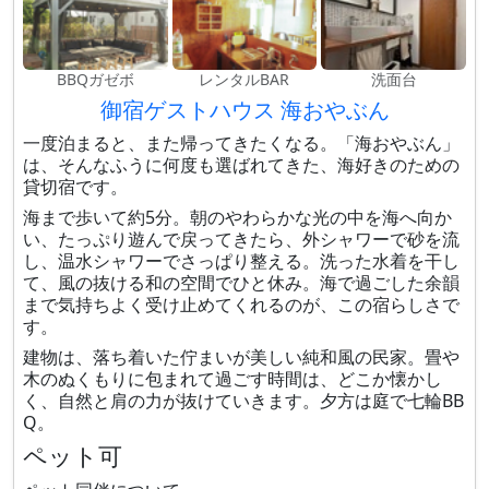
BBQガゼボ
レンタルBAR
洗面台
御宿ゲストハウス 海おやぶん
一度泊まると、また帰ってきたくなる。「海おやぶん」
は、そんなふうに何度も選ばれてきた、海好きのための
貸切宿です。
海まで歩いて約5分。朝のやわらかな光の中を海へ向か
い、たっぷり遊んで戻ってきたら、外シャワーで砂を流
し、温水シャワーでさっぱり整える。洗った水着を干し
て、風の抜ける和の空間でひと休み。海で過ごした余韻
まで気持ちよく受け止めてくれるのが、この宿らしさで
す。
建物は、落ち着いた佇まいが美しい純和風の民家。畳や
木のぬくもりに包まれて過ごす時間は、どこか懐かし
く、自然と肩の力が抜けていきます。夕方は庭で七輪BB
Q。
ペット可