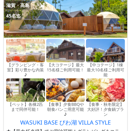
滋賀・高島
45名迄
【グランピング・客
【大コテージ】最大
【中コテージ】1棟
室】彩り豊かな内装
15名様ご利用可能！
最大10名様ご利用可
♪
能
【ペット】各棟2匹
【食事】夕食BBQや
【食事・秋冬限定】
まで同伴可能！
朝食パンご用意可能
大好評！夕食鍋プラ
♪
ン
WASUKI BASE びわ湖 VILLA STYLE