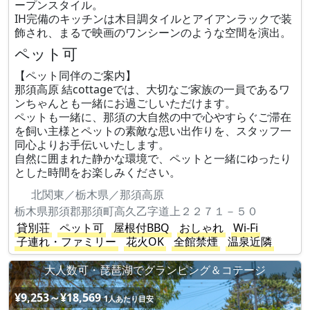
ープンスタイル。
IH完備のキッチンは木目調タイルとアイアンラックで装
飾され、まるで映画のワンシーンのような空間を演出。
ペット可
【ペット同伴のご案内】
那須高原 結cottageでは、大切なご家族の一員であるワ
ンちゃんとも一緒にお過ごしいただけます。
ペットも一緒に、那須の大自然の中で心やすらぐご滞在
を飼い主様とペットの素敵な思い出作りを、スタッフ一
同心よりお手伝いいたします。
自然に囲まれた静かな環境で、ペットと一緒にゆったり
とした時間をお楽しみください。
北関東／栃木県／那須高原
栃木県那須郡那須町高久乙字道上２２７１－５０
貸別荘
ペット可
屋根付BBQ
おしゃれ
Wi-Fi
子連れ・ファミリー
花火OK
全館禁煙
温泉近隣
大人数可・琵琶湖でグランピング＆コテージ
¥9,253～¥18,569
1人あたり目安