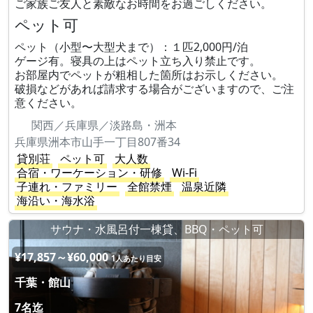
ご家族ご友人と素敵なお時間をお過ごしください。
ペット可
ペット（小型〜大型犬まで）：１匹2,000円/泊
ゲージ有。寝具の上はペット立ち入り禁止です。
お部屋内でペットが粗相した箇所はお示しください。
破損などがあれば請求する場合がございますので、ご注
意ください。
関西／兵庫県／淡路島・洲本
兵庫県洲本市山手一丁目807番34
貸別荘
ペット可
大人数
合宿・ワーケーション・研修
Wi-Fi
子連れ・ファミリー
全館禁煙
温泉近隣
海沿い・海水浴
サウナ・水風呂付一棟貸、BBQ・ペット可
¥17,857～¥60,000
1人あたり目安
千葉・館山
7名迄