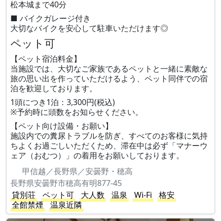
松本城まで40分
■ バイクガレージ付き
大切なバイクを安心して駐車いただけます◎
ペット可
【ペット宿泊料金】
当施設では、大切なご家族であるペットと一緒に素敵な
旅の思い出を作っていただけるよう、ペット同伴での宿
泊を歓迎しております。
1頭につき1泊：3,300円(税込)
※予約時に頭数をお知らせください。
【ペット向け設備・お願い】
施設内での糞尿トラブルを防ぎ、すべてのお客様に気持
ちよくお過ごしいただくため、滞在中は必ず「マナーウ
ェア（おむつ）」の着用をお願いしております。
甲信越／長野県／安曇野・穂高
長野県安曇野市穂高有明877-45
貸別荘
ペット可
大人数
温泉
Wi-Fi
格安
全館禁煙
温泉近隣