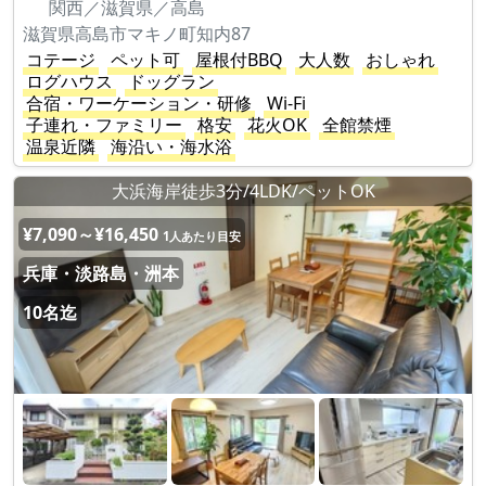
関西／滋賀県／高島
滋賀県高島市マキノ町知内87
コテージ
ペット可
屋根付BBQ
大人数
おしゃれ
ログハウス
ドッグラン
合宿・ワーケーション・研修
Wi-Fi
子連れ・ファミリー
格安
花火OK
全館禁煙
温泉近隣
海沿い・海水浴
大浜海岸徒歩3分/4LDK/ペットOK
¥7,090～¥16,450
1人あたり目安
兵庫・淡路島・洲本
10名迄