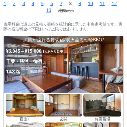
1
2
3
4
5
6
7
8
9
10
11
12
13
地図表示
表示料金は過去の見積り実績を統計的に示した中央参考値です。実
際の宿泊料金の下限および上限ではありません。
涼風が流れる貸切宿/炭火薫る七輪BBQ/
¥6,045～¥15,000
1人あたり目安
千葉・勝浦・御宿
14名迄
寝室1
玄関
お風呂場