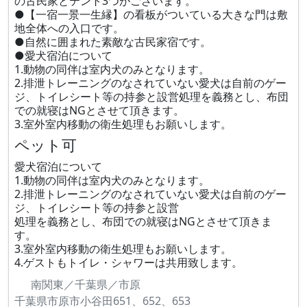
の古民家とテント3つがございます。
●【一宿一景一生縁】の看板がついている大きな門は敷
地全体への入口です。
●自然に囲まれた素敵な古民家宿です。
●愛犬宿泊について
1.動物の同伴は室内犬のみとなります。
2.排泄トレーニングのなされていない愛犬は自前のゲー
ジ、トイレシート等の持参と設営処理を義務とし、布団
での就寝はNGとさせて頂きます。
3.室外室内移動の衛生処理もお願いします。
ペット可
愛犬宿泊について
1.動物の同伴は室内犬のみとなります。
2.排泄トレーニングのなされていない愛犬は自前のゲー
ジ、トイレシート等の持参と設営
処理を義務とし、布団での就寝はNGとさせて頂きま
す。
3.室外室内移動の衛生処理もお願いします。
4.ゲストもトイレ・シャワーは共用致します。
南関東／千葉県／市原
千葉県市原市小谷田651、652、653