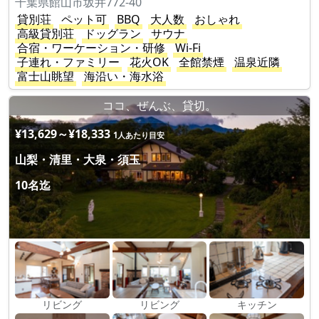
千葉県館山市坂井772-40
貸別荘
ペット可
BBQ
大人数
おしゃれ
高級貸別荘
ドッグラン
サウナ
合宿・ワーケーション・研修
Wi-Fi
子連れ・ファミリー
花火OK
全館禁煙
温泉近隣
富士山眺望
海沿い・海水浴
ココ、ぜんぶ、貸切。
¥13,629～¥18,333
1人あたり目安
山梨・清里・大泉・須玉
10名迄
リビング
リビング
キッチン