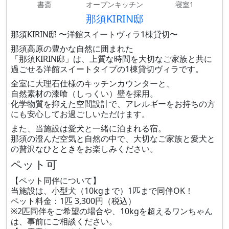
書斎
オープンキッチン
寝室1
那須KIRIN邸
那須KIRIN邸 〜洋館スイートヴィラ1棟貸切〜
那須高原の豊かな自然に囲まれた
「那須KIRIN邸」は、上質な時間を大切なご家族と共に
過ごせる洋館スイートタイプの1棟貸切ヴィラです。
全室に大理石仕様のキッチンカウンターと、
自然素材の漆喰（しっくい）壁を採用。
化学物質を抑えた空間設計で、アレルギーをお持ちの方
にも安心してお過ごしいただけます。
また、当施設は愛犬と一緒に泊まれる宿。
那須の澄んだ空気と自然の中で、大切なご家族と愛犬と
の贅沢なひとときをお楽しみください。
ペット可
【ペット同伴について】
当施設は、小型犬（10kgまで）1匹まで同伴OK！
ペット料金：1匹 3,300円（税込）
※2匹同伴をご希望の場合や、10kgを超えるワンちゃん
は、事前にご相談ください。