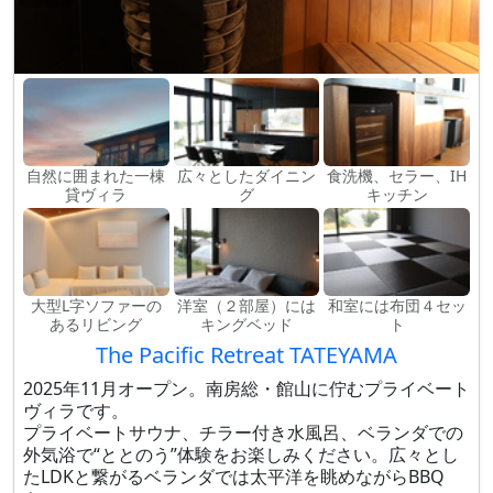
自然に囲まれた一棟
広々としたダイニン
食洗機、セラー、IH
貸ヴィラ
グ
キッチン
大型L字ソファーの
洋室（２部屋）には
和室には布団４セッ
あるリビング
キングベッド
ト
The Pacific Retreat TATEYAMA
2025年11月オープン。南房総・館山に佇むプライベート
ヴィラです。
プライベートサウナ、チラー付き水風呂、ベランダでの
外気浴で“ととのう”体験をお楽しみください。広々とし
たLDKと繋がるベランダでは太平洋を眺めながらBBQ