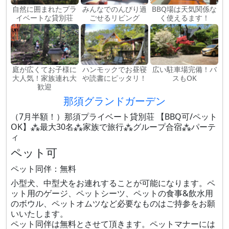
自然に囲まれたプラ
みんなでのんびり過
BBQ場は天気関係な
イベートな貸別荘
ごせるリビング
く使えるます！
庭が広くてお子様に
ハンモックでお昼寝
広い駐車場完備！バ
大人気！家族連れ大
や読書にピッタリ！
スもOK
歓迎
那須グランドガーデン
（7月半額！）那須プライベート貸別荘 【BBQ可/ペット
OK】⁂最大30名⁂家族で旅行⁂グループ合宿⁂パーテ
ィ
ペット可
ペット同伴：無料
小型犬、中型犬をお連れすることが可能になります。ペ
ット用のゲージ、ペットシーツ、ペットの食事&飲水用
のボウル、ペットオムツなど必要なものはご持参をお願
いいたします。
ペット同伴は無料とさせて頂きます。ペットマナーには