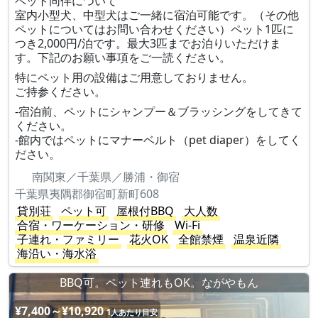
ペット同伴について
室内小型犬、中型犬はご一緒に宿泊可能です。（その他
ペットについてはお問い合わせください）ペット1匹に
つき2,000円/泊です。最大3匹までお泊りいただけま
す。下記のお願い事項をご一読ください。
特にペット用の設備はご用意しておりません。
ご持参ください。
-宿泊前、ペットにシャンプー＆ブラッシングをしてきて
ください。
-館内ではペットにマナーベルト（pet diaper）をしてく
ださい。
南関東／千葉県／勝浦・御宿
千葉県夷隅郡御宿町新町608
貸別荘
ペット可
屋根付BBQ
大人数
合宿・ワーケーション・研修
Wi-Fi
子連れ・ファミリー
花火OK
全館禁煙
温泉近隣
海沿い・海水浴
BBQ可。ペット連れもOK。ながやもん
¥7,400～¥10,920
1人あたり目安