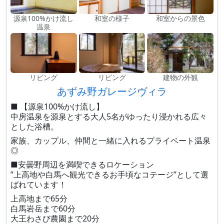
源泉100%かけ流し
和室の様子
和室からの景色
温泉
リビング
リビング
建物の外観
あずみ野ガレージヴィラ
■ 【源泉100%かけ流し】
中房温泉を源泉とする大人5名がゆったり浸かれる広々
とした浴槽。
家族、カップル、仲間と一緒に入れるプライベート温泉
◎
■安曇野周辺を満喫できるロケーション
”上高地や白馬へ観光できるお手頃なコテージ”として選
ばれています！
上高地まで65分
白馬岩岳まで60分
大王わさび農園まで20分