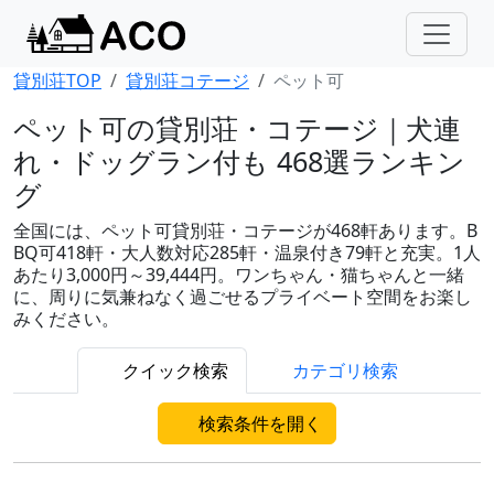
貸別荘TOP
貸別荘コテージ
ペット可
ペット可の貸別荘・コテージ｜犬連
れ・ドッグラン付も 468選ランキン
グ
全国には、ペット可貸別荘・コテージが468軒あります。B
BQ可418軒・大人数対応285軒・温泉付き79軒と充実。1人
あたり3,000円～39,444円。ワンちゃん・猫ちゃんと一緒
に、周りに気兼ねなく過ごせるプライベート空間をお楽し
みください。
クイック検索
カテゴリ検索
検索条件を開く