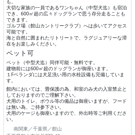
も。
大切な家族の一員であるワンちゃん（中型犬迄）も宿泊
でき、600㎡超の広々ドッグランで思う存分走ることも
できます。
ゴルフ場（館山カントリークラブ）へは歩いてアクセス
可能です。
海と自然に囲まれたリトリートで、ラグジュアリーな滞
在をお楽しみください。
ペット可
ペット（中型犬迄）同伴可能・無料です。
建物前には600㎡超のドッグランが御座います。
１Fベランダには犬足洗い用の水栓設備も完備していま
す。
館内においては、畳保護の為、和室のみ犬の入室禁止と
しておりますのでご理解下さい。
犬用のトイレ、ボウル等の備品は御座いますが、フード
は無い為、ご持参下さい。
犬用のケージも御座いますので、外出時等ご利用くださ
い。
南関東／千葉県／館山