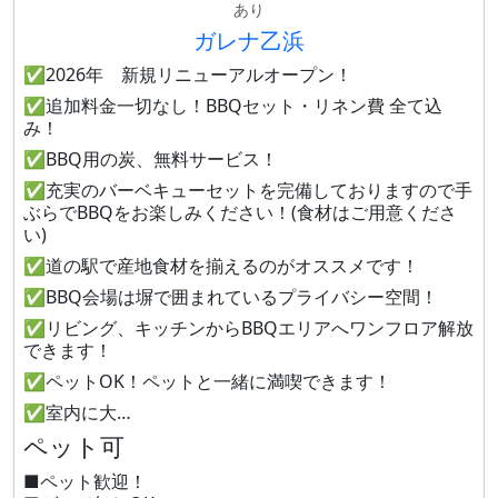
あり
ガレナ乙浜
✅2026年 新規リニューアルオープン！
✅追加料金一切なし！BBQセット・リネン費 全て込
み！
✅BBQ用の炭、無料サービス！
✅充実のバーベキューセットを完備しておりますので手
ぶらでBBQをお楽しみください！(食材はご用意くださ
い)
✅道の駅で産地食材を揃えるのがオススメです！
✅BBQ会場は塀で囲まれているプライバシー空間！
✅リビング、キッチンからBBQエリアへワンフロア解放
できます！
✅ペットOK！ペットと一緒に満喫できます！
✅室内に大…
ペット可
■ペット歓迎！