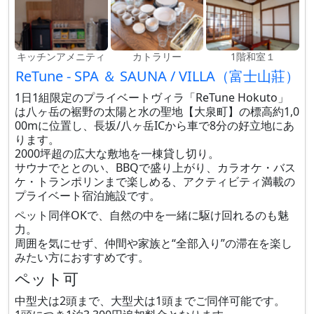
キッチンアメニティ
カトラリー
1階和室１
ReTune - SPA ＆ SAUNA / VILLA（富士山莊）
1日1組限定のプライベートヴィラ「ReTune Hokuto」
は八ヶ岳の裾野の太陽と水の聖地【大泉町】の標高約1,0
00mに位置し、長坂/八ヶ岳ICから車で8分の好立地にあ
ります。
2000坪超の広大な敷地を一棟貸し切り。
サウナでととのい、BBQで盛り上がり、カラオケ・バス
ケ・トランポリンまで楽しめる、アクティビティ満載の
プライベート宿泊施設です。
ペット同伴OKで、自然の中を一緒に駆け回れるのも魅
力。
周囲を気にせず、仲間や家族と“全部入り”の滞在を楽し
みたい方におすすめです。
ペット可
中型犬は2頭まで、大型犬は1頭までご同伴可能です。