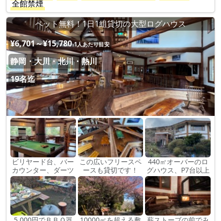
全館禁煙
ペット無料！1日1組貸切の大型ログハウス
¥6,701～¥15,780
1人あたり目安
静岡・大川・北川・熱川
19名迄
ビリヤード台、バー
この広いフリースペ
440㎡オーバーのロ
カウンター、ダーツ
ースも貸切です！
グハウス、P7台以上
5,000円でＢＢＱ器
10000㎡を超える敷
薪ストーブの前でみ