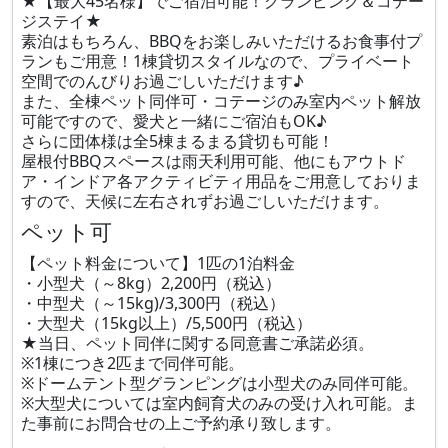
★【最大45名様】でご宿泊可能！グランピング＆コテー
ジステイ★
素泊はもちろん、BBQをお楽しみいただけるお食事付プ
ランもご用意！1棟貸切スタイルなので、プライベート
空間でのんびりお過ごしいただけます♪
また、全棟ペット同伴可・コテージのみ室内ペット解放
可能ですので、愛犬と一緒にご宿泊もOK♪
さらに団体様は全5棟まるまる貸切も可能！
屋根付BBQスペースは雨天利用可能、他にもアウトド
ア・インドア各アクティビティ用品をご用意しておりま
すので、天候に左右されずお過ごしいただけます。
ペット可
【ペット料金について】1匹の1泊料金
・小型犬（～8kg）2,200円（税込）
・中型犬（～15kg)/3,300円（税込）
・大型犬（15kg以上）/5,500円（税込）
★当日、ペット同伴に関する同意書ご承諾必須。
※1棟につき2匹まで同伴可能。
※ドームテント型グランピングは小型犬のみ同伴可能。
※大型犬については室内飼育犬のみの受け入れ可能。ま
た事前にお問合せの上ご予約承り致します。