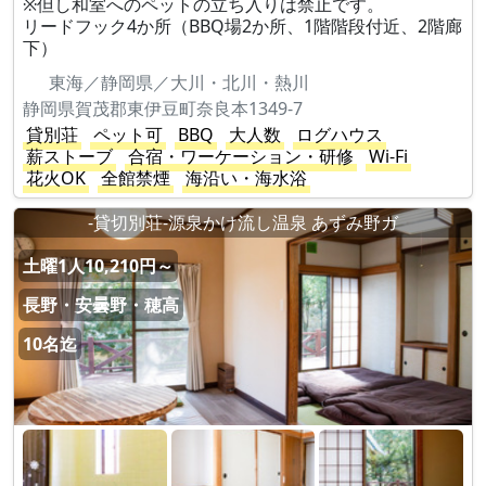
※但し和室へのペットの立ち入りは禁止です。
リードフック4か所（BBQ場2か所、1階階段付近、2階廊
下）
東海／静岡県／大川・北川・熱川
静岡県賀茂郡東伊豆町奈良本1349-7
貸別荘
ペット可
BBQ
大人数
ログハウス
薪ストーブ
合宿・ワーケーション・研修
Wi-Fi
花火OK
全館禁煙
海沿い・海水浴
-貸切別荘-源泉かけ流し温泉 あずみ野ガ
土曜1人10,210円～
長野・安曇野・穂高
10名迄