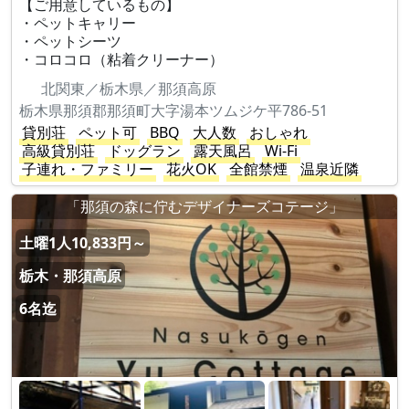
【ご用意しているもの】
・ペットキャリー
・ペットシーツ
・コロコロ（粘着クリーナー）
北関東／栃木県／那須高原
栃木県那須郡那須町大字湯本ツムジケ平786-51
貸別荘
ペット可
BBQ
大人数
おしゃれ
高級貸別荘
ドッグラン
露天風呂
Wi-Fi
子連れ・ファミリー
花火OK
全館禁煙
温泉近隣
「那須の森に佇むデザイナーズコテージ」
土曜1人10,833円～
栃木・那須高原
6名迄