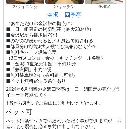
2Fダイニング
2Fキッチン
2F和室
金沢 四季亭
〈あなただけの金沢旅の拠点に〉
■一日一組限定の貸切別荘（最大23名様）
■金沢駅から徒歩約7分！
■のびのび浸かれるヒノキ風呂で癒される
■部屋分け可能♪大人数でも気兼ねなく滞在
■無料キッチン設備充実
（3口ガスコンロ・食器・キッチンツール各種）
■「金沢21世紀美術館」車約10分
■「兼六園」車約12分
■無料駐車場2台（有料追加可能）
■ペット無料宿泊 ※条件あり
2024年6月開業の金沢四季亭は一日一組限定の完全プラ
イベート貸別荘です。
1階から3階までご自由にご利用いただけます。
ペット可
ペットは条件付きでお連れいただく事ができますが、お
連れ頂く場合は必ず事前に申し出て下さい。