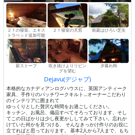
２ｆの寝室。エキス
２ｆ寝室の天窓
前庭はひろい芝生
トラベッド追加可能
薪ストーブ
吹き抜けよりリビン
夕暮れ時
グを望む
Dejavu(デジャブ)
本格的なカナディアンログハウスに、英国アンティーク
家具、手作りのパッチワークキルト…オーナーこだわり
のインテリアに囲まれて
ゆっくりとした贅沢な時間をお過ごしください。
キッチン、お風呂、備品すべてそろっております。そし
てこの日ばかりは少し夜更かししてみて下さい。忘れか
けていた何かを見つける、 そんなきっかけ作りのお役に
立てればと思っております。 基本2人から7人まで、もち