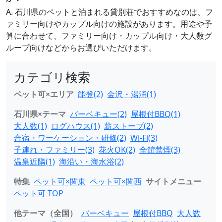
A. 石川県のペットと泊まれる貸別荘でおすすめなのは、フ
ァミリー向けやカップル向けの施設があります。用途や予
算に合わせて、ファミリー向け・カップル向け・大人数グ
ループ向けなどからお選びいただけます。
カテゴリ検索
ペット可×エリア
能登(2)
金沢・湯涌(1)
石川県×テーマ
バーベキュー(2)
屋根付BBQ(1)
大人数(1)
ログハウス(1)
薪ストーブ(2)
合宿・ワーケーション・研修(2)
Wi-Fi(3)
子連れ・ファミリー(3)
花火OK(2)
全館禁煙(3)
温泉近隣(1)
海沿い・海水浴(2)
特集
ペット可×関東
ペット可×関西
サイトメニュー
ペット可 TOP
他テーマ（全国）
バーベキュー
屋根付BBQ
大人数