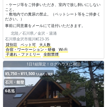
・ケージ等をご持参いただき、室内で放し飼いにしない
こと。
・敷地内での糞尿の禁止。（ペットシート等をご持参く
ださい。）
事前に同意書をメールにて送付いただきます。
北陸／石川県／金沢・湯涌
石川県金沢市堀川町23-35
貸別荘
ペット可
大人数
合宿・ワーケーション・研修
Wi-Fi
子連れ・ファミリー
全館禁煙
1日1組限定！ログハウスに宿泊
¥5,750～¥11,500
1人あたり目安
石川・能登
6名迄