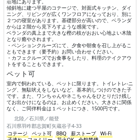
荘地にあります。
傾斜地に建つ平屋のコテージで、対面式キッチン、ダイ
ニング、リビングが広くワンフロアになっており、別に
２つの寝室があります。基礎部分が高いので、ベランダ
からは２階から見下ろすような感覚です。
ベランダの真上まで大きな樫の枝がおおい心地よい木陰
となり癒やされます。
・ペンションクルーズにて、夕食や朝食を召し上がるこ
ともできます（要予約）お問い合わせください。
・カフェクルーズでお食事をしたり、料理のテイクアウ
トをすることもできます。
ペット可
室内で飼われている、ペットに限ります。トイレトレ-ニ
ング、無駄吠えをしないなど、基本的しつけのできた子
です。また、ワンちゃんやネこちゃんをひとりだけ残し
てお出かけになるのは、お止めください。大きさに関係
なく、ご同伴料金は１ペットにつき、1500円です。
北陸／石川県／能登
石川県羽咋郡志賀町矢蔵谷子4-33
コテージ
ペット可
BBQ
薪ストーブ
Wi-Fi
子連れ・ファミリー
花火OK
全館禁煙