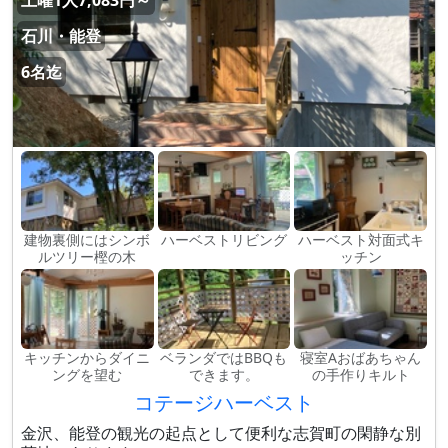
土曜1人7,083円～
石川・能登
6名迄
建物裏側にはシンボ
ハーベストリビング
ハーベスト対面式キ
ルツリー樫の木
ッチン
キッチンからダイニ
ベランダではBBQも
寝室Aおばあちゃん
ングを望む
できます。
の手作りキルト
コテージハーベスト
金沢、能登の観光の起点として便利な志賀町の閑静な別