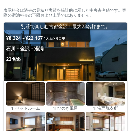
表示料金は過去の見積り実績を統計的に示した中央参考値です。実
際の宿泊料金の下限および上限ではありません。
別荘で楽しむ古都金沢！最大23名様まで。
¥8,324～¥22,167
1人あたり目安
石川・金沢・湯涌
23名迄
1Fベッドルーム
1Fひのき風呂
1F洗面脱衣所