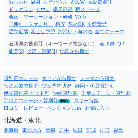
おしゃれ
温泉
ログハウス
古民家
高級貸別荘
ドッグラン
サウナ
露天風呂
薪ストーブ
合宿・ワーケーション・研修
Wi-Fi
子連れ・ファミリー
格安
花火OK
全館禁煙
温泉近隣
富士山眺望
海沿い・海水浴
全てのテーマ
石川県の貸別荘（キーワード指定なし）
石川県TOP
能登(2)
金沢・湯涌(1)
地図から探す
貸別荘コテージ
エリアから探す
テーマから探す
宿泊人数で探す
空室予約状況
静岡・伊豆貸別荘
伊豆貸別荘 ペット可
沖縄貸別荘
千葉コテージ・貸別荘
那須のコテージ・貸別荘
スキー特集
特集
口コミ・レビュー
ペンション民宿
お気に入り
北海道・東北
北海道
東北地方
青森
岩手
秋田
宮城
山形
福島