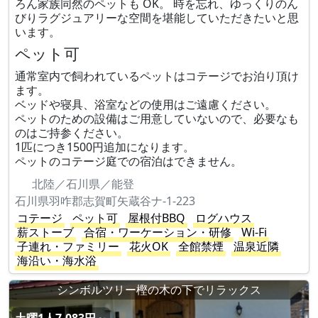
ろん家族同然のペットも OK。 時を忘れ、ゆっくりのん
びりラグジュアリーな空間を堪能していただきたいと思
います。
ペット可
通常室内で飼われているペットはコテージでお泊り頂け
ます。
ベッドや寝具、浴室などの使用はご遠慮ください。
ペットのための設備はご用意していないので、必要なも
のはご持参ください。
1匹につき1500円追加になります。
ペットのコテージ庭での宿泊はできません。
北陸／石川県／能登
石川県羽咋郡志賀町矢蔵谷ナ-1-223
コテージ
ペット可
屋根付BBQ
ログハウス
薪ストーブ
合宿・ワーケーション・研修
Wi-Fi
子連れ・ファミリー
花火OK
全館禁煙
温泉近隣
海沿い・海水浴
シンボルツリー樫の木の下でリラックス