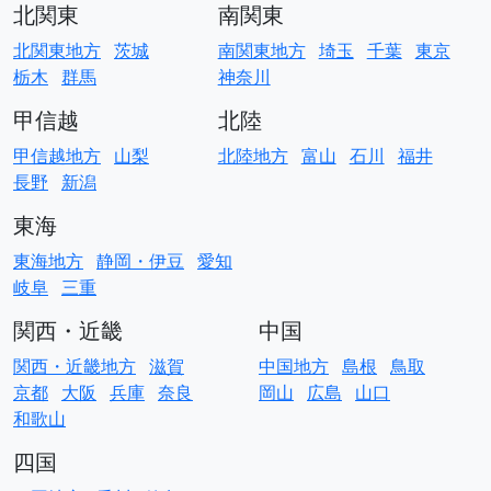
北関東
南関東
北関東地方
茨城
南関東地方
埼玉
千葉
東京
栃木
群馬
神奈川
甲信越
北陸
甲信越地方
山梨
北陸地方
富山
石川
福井
長野
新潟
東海
東海地方
静岡・伊豆
愛知
岐阜
三重
関西・近畿
中国
関西・近畿地方
滋賀
中国地方
島根
鳥取
京都
大阪
兵庫
奈良
岡山
広島
山口
和歌山
四国