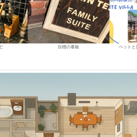
ど
目標の看板
ペットと