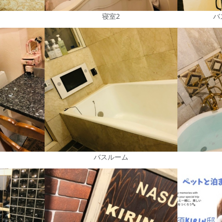
寝室2
バ
バスルーム