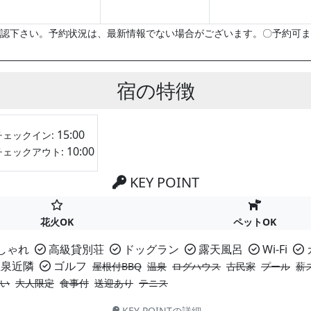
認下さい。予約状況は、最新情報でない場合がございます。〇予約可ま
宿の特徴
15:00
チェックイン:
10:00
チェックアウト:
KEY POINT
花火OK
ペットOK
しゃれ
高級貸別荘
ドッグラン
露天風呂
Wi-Fi
泉近隣
ゴルフ
屋根付BBQ
温泉
ログハウス
古民家
プール
薪
い
大人限定
食事付
送迎あり
テニス
KEY POINTの詳細