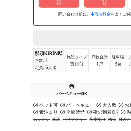
○
○
問い合わせ前に、
宿泊料金
をよくご確
那須KIRIN邸
施設タイプ
戸数合計
駐車場
1
戸数:
貸別荘
1
3
戸
台
6
定員:
人迄
バーベキューOK
ペット可
バーベキュー
大人数
お
素泊まり
全館禁煙
夜の到着OK
温
カラオケ
卓球
バリアフリー
和室あり
格安
騒ぎた