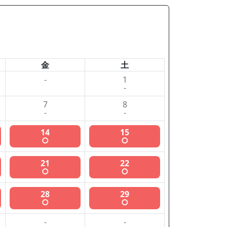
金
土
-
1
-
7
8
-
-
14
15
○
○
21
22
○
○
28
29
○
○
-
-