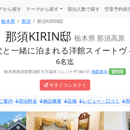
アから探す
テーマから探す
宿泊人数で探す
空室予約状
栃木県
那須
那須KIRIN邸
那須KIRIN邸
栃木県 那須高原
犬と一緒に泊まれる洋館スイートヴ
6名迄
栃木県那須郡那須町大字湯本ツムジケ平786-51
地図表示
貸別荘
今すぐコンタクト
ご案内
宿泊料金
施設概要
設備
レビュー・口コミ
周