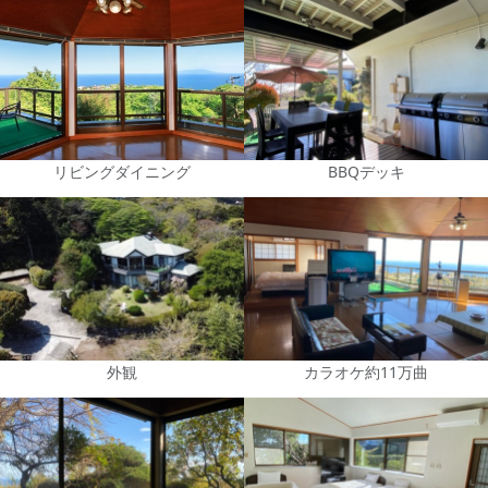
リビングダイニング
BBQデッキ
外観
カラオケ約11万曲