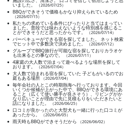
施設の広さ、清潔さ。 口コミを信じて宿泊しようと思
いました。
（2026/07/25）
BBQができそうで価格もかなり抑えられているため
（2026/07/15）
私たちの求めている条件にぴったりと当てはまってい
ました。普段では味わえないような特別感を感じるこ
とができそうだと思ったからです。
（2026/07/14）
バーベキューができる宿を探してました。 ネット検索
でヒット中で多数決で決めました。
（2026/07/12）
グループでBBQ旅行が可能な宿を探しておりカラオケ
も出来るとの事なので。
（2026/07/11）
4家庭の大人数で泊まって遊べるような場所を探して
おります。
（2026/07/04）
大人数で泊まれる宿を探していた 子どもがいるのでお
庭もある場所
（2026/07/04）
毎年会社の人とこの時期熱海へ行っております。今回
いくつか候補が上がった中で、BBQができる環境にあ
ること（広くて使い勝手が良さそう）、リビングがか
なり広いことが理由で先に見積もりをいただきたいと
話になりました。
（2026/06/25）
口コミが良かったのと大型犬も一緒に行った口コミが
あったから。
（2026/06/05）
雨天時もBBQができそうだから
（2026/06/02）