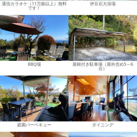
通信カラオケ（11万曲以上）無料
伊豆石大浴場
です！
BBQ場
屋根付き駐車場（屋外含め5～6
台）
庭園バーベキュー
ダイニング