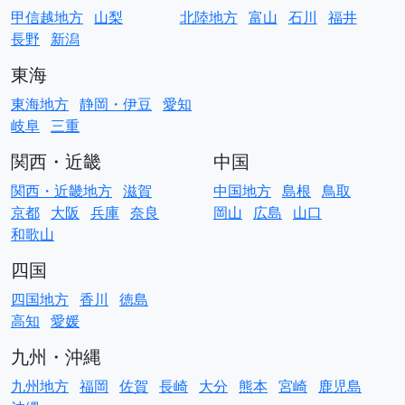
甲信越地方
山梨
北陸地方
富山
石川
福井
長野
新潟
東海
東海地方
静岡・伊豆
愛知
岐阜
三重
関西・近畿
中国
関西・近畿地方
滋賀
中国地方
島根
鳥取
京都
大阪
兵庫
奈良
岡山
広島
山口
和歌山
四国
四国地方
香川
徳島
高知
愛媛
九州・沖縄
九州地方
福岡
佐賀
長崎
大分
熊本
宮崎
鹿児島