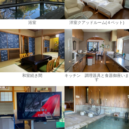
浴室
洋室クアッドルーム(４ベット)
和室続き間
キッチン 調理器具と食器御座いま
す