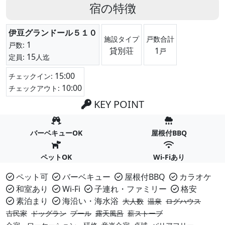
宿の特徴
伊豆グランドール５１０
施設タイプ
戸数合計
1
戸数:
貸別荘
1
戸
15
定員:
人迄
15:00
チェックイン:
10:00
チェックアウト:
KEY POINT
バーベキューOK
屋根付BBQ
ペットOK
Wi-Fiあり
ペット可
バーベキュー
屋根付BBQ
カラオケ
和室あり
Wi-Fi
子連れ・ファミリー
格安
素泊まり
海沿い・海水浴
大人数
温泉
ログハウス
古民家
ドッグラン
プール
露天風呂
薪ストーブ