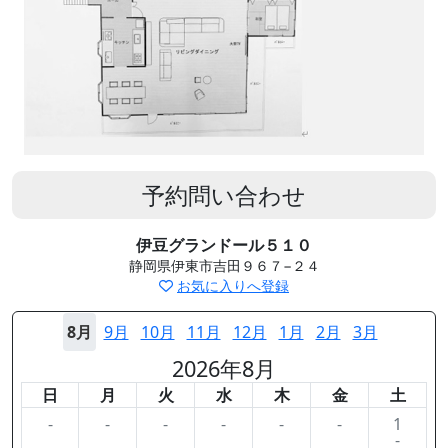
予約問い合わせ
伊豆グランドール５１０
静岡県伊東市吉田９６７−２４
お気に入りへ登録
8月
9月
10月
11月
12月
1月
2月
3月
2026年8月
日
月
火
水
木
金
土
-
-
-
-
-
-
1
-