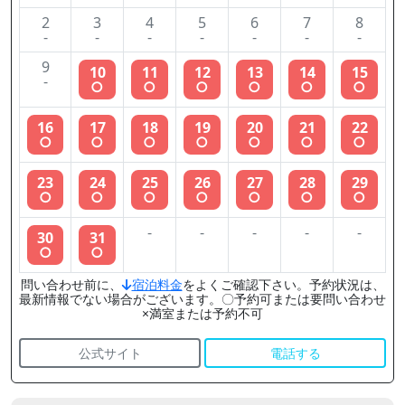
2
3
4
5
6
7
8
-
-
-
-
-
-
-
9
10
11
12
13
14
15
-
○
○
○
○
○
○
16
17
18
19
20
21
22
○
○
○
○
○
○
○
23
24
25
26
27
28
29
○
○
○
○
○
○
○
-
-
-
-
-
30
31
○
○
問い合わせ前に、
宿泊料金
をよくご確認下さい。予約状況は、
最新情報でない場合がございます。〇予約可または要問い合わせ
×満室または予約不可
公式サイト
電話する