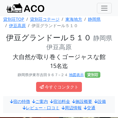
貸別荘TOP
貸別荘コテージ
東海地方
静岡県
伊豆高原
伊豆グランドール５１０
伊豆グランドール５１０
静岡県
伊豆高原
大自然が取り巻くゴージャスな館
15名迄
静岡県伊東市吉田９６７−２４
地図表示
貸別荘
今すぐコンタクト
宿の特徴
ご案内
宿泊料金
施設概要
設備
レビュー・口コミ
周辺情報
交通