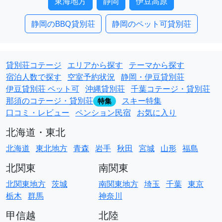
東海地方
静岡
伊豆高原
静岡のBBQ貸別荘
静岡のペット可貸別荘
貸別荘コテージ
エリアから探す
テーマから探す
宿泊人数で探す
空室予約状況
静岡・伊豆貸別荘
伊豆貸別荘 ペット可
沖縄貸別荘
千葉コテージ・貸別荘
那須のコテージ・貸別荘
スキー特集
特集
口コミ・レビュー
ペンション民宿
お気に入り
北海道・東北
北海道
東北地方
青森
岩手
秋田
宮城
山形
福島
北関東
南関東
北関東地方
茨城
南関東地方
埼玉
千葉
東京
栃木
群馬
神奈川
甲信越
北陸