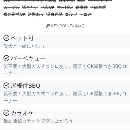
合宿・ワーケーション・研修
音楽合宿
卓球
バリアフリー
カップル
騒ぎたい
花火OK
大人限定
食事付
全館禁煙
夜の到着OK
送迎あり
温泉近隣
ゴルフ
テニス
KEY POINTの詳細
ペット可
愛犬と一緒にお泊り
バーベキュー
炭不要！大型ガス式コンロあり。雨天もOK屋根つきBBQコ
ーナー
屋根付BBQ
炭不要！大型ガス式コンロあり。雨天もOK屋根つきBBQコ
ーナー
カラオケ
最新通信カラオケで盛り上がろう