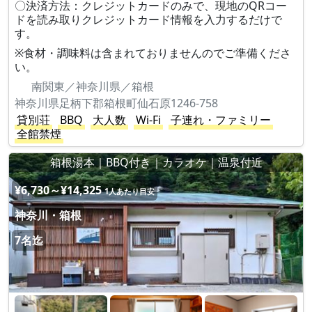
〇決済方法：クレジットカードのみで、現地のQRコー
ドを読み取りクレジットカード情報を入力するだけで
す。
※食材・調味料は含まれておりませんのでご準備くださ
い。
南関東／神奈川県／箱根
神奈川県足柄下郡箱根町仙石原1246-758
貸別荘
BBQ
大人数
Wi-Fi
子連れ・ファミリー
全館禁煙
箱根湯本｜BBQ付き｜カラオケ｜温泉付近
¥6,730～¥14,325
1人あたり目安
神奈川・箱根
7名迄