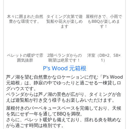
木々に囲まれた自然
タイミング次第で遊
屋根付きで、小雨で
豊かな環境です。
覧船や花火が楽しめ
もBBQが楽しめま
ます
す！
ペレットの暖炉で雰
2階ベランダからの
洋室（DB×2、SB×
囲気抜群
眺望は絶景です！
1）
P's Wood 元箱根
芦ノ湖を望む自然豊かなロケーションに佇む「P’s Wood
元箱根」は、静寂の中でゆったりと過ごせる一棟貸しロ
グハウスです。
ベランダからは芦ノ湖の景色が広がり、タイミングが合
えば遊覧船が行き交う様子もお楽しみいただけます。
屋根付きのバーベキュースペースを完備しており、天候
を気にせず一年を通してBBQを満喫。
さらに、ペレット暖炉も備えており、揺れる炎を眺めな
がら過ごす時間は格別です。