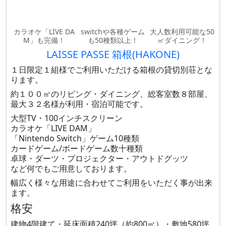
カラオケ「LIVE DA
switchや各種ゲーム
大人数利用可能な50
M」も完備！
も50種類以上！
㎡ダイニング！
LAISSE PASSE 箱根(HAKONE)
１日限定１組様でご利用いただける箱根の貸切別荘とな
ります。
約１００㎡のリビング・ダイニング、総客室数８部屋、
最大３２名様が利用・宿泊可能です。
大型TV・100インチスクリーン
カラオケ「LIVE DAM」
「Nintendo Switch」ゲーム10種類
カードゲーム/ボードゲーム数十種類
卓球・ダーツ・プロジェクター・アウトドグッツ
など何でもご用意しております。
幅広く様々な用途に合わせてご利用をいただく事が出来
ます。
格安
建物4階建て・延床面積240坪（約800㎡）・敷地580坪