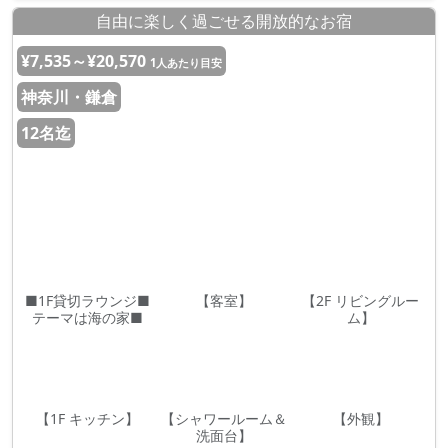
自由に楽しく過ごせる開放的なお宿
¥7,535～¥20,570
1人あたり目安
神奈川・鎌倉
12名迄
■1F貸切ラウンジ■
【客室】
【2F リビングルー
テーマは海の家■
ム】
【1F キッチン】
【シャワールーム＆
【外観】
洗面台】