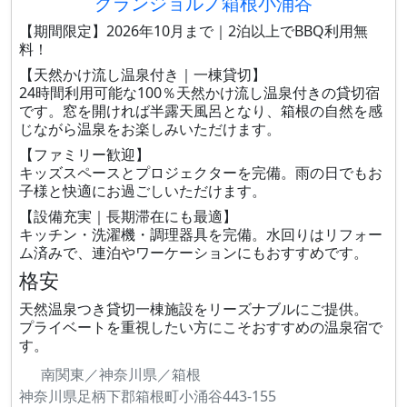
グランジョルノ箱根小涌谷
【期間限定】2026年10月まで｜2泊以上でBBQ利用無
料！
【天然かけ流し温泉付き｜一棟貸切】
24時間利用可能な100％天然かけ流し温泉付きの貸切宿
です。窓を開ければ半露天風呂となり、箱根の自然を感
じながら温泉をお楽しみいただけます。
【ファミリー歓迎】
キッズスペースとプロジェクターを完備。雨の日でもお
子様と快適にお過ごしいただけます。
【設備充実｜長期滞在にも最適】
キッチン・洗濯機・調理器具を完備。水回りはリフォー
ム済みで、連泊やワーケーションにもおすすめです。
格安
天然温泉つき貸切一棟施設をリーズナブルにご提供。
プライベートを重視したい方にこそおすすめの温泉宿で
す。
南関東／神奈川県／箱根
神奈川県足柄下郡箱根町小涌谷443-155