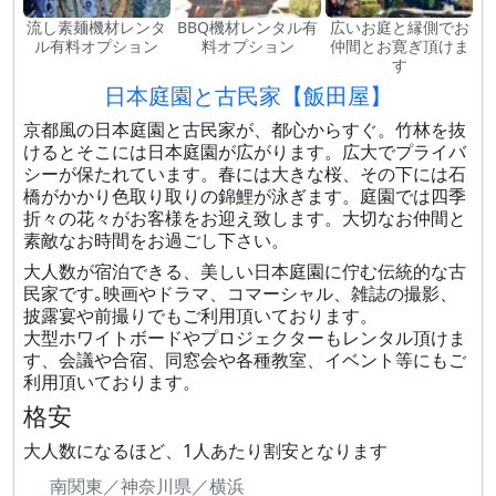
流し素麺機材レンタ
BBQ機材レンタル有
広いお庭と縁側でお
ル有料オプション
料オプション
仲間とお寛ぎ頂けま
す
日本庭園と古民家【飯田屋】
京都風の日本庭園と古民家が、都心からすぐ。竹林を抜
けるとそこには日本庭園が広がります。広大でプライバ
シーが保たれています。春には大きな桜、その下には石
橋がかかり色取り取りの錦鯉が泳ぎます。庭園では四季
折々の花々がお客様をお迎え致します。大切なお仲間と
素敵なお時間をお過ごし下さい。
大人数が宿泊できる、美しい日本庭園に佇む伝統的な古
民家です｡映画やドラマ、コマーシャル、雑誌の撮影、
披露宴や前撮りでもご利用頂いております。
大型ホワイトボードやプロジェクターもレンタル頂けま
す、会議や合宿、同窓会や各種教室、イベント等にもご
利用頂いております。
格安
大人数になるほど、1人あたり割安となります
南関東／神奈川県／横浜