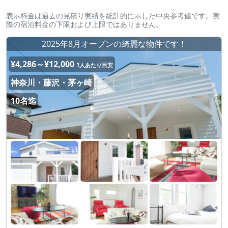
表示料金は過去の見積り実績を統計的に示した中央参考値です。実
際の宿泊料金の下限および上限ではありません。
2025年8月オープンの綺麗な物件です！
¥4,286～¥12,000
1人あたり目安
神奈川・藤沢・茅ヶ崎
10名迄