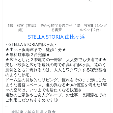
1階 和室（布団5
静かな時間を過ごせ
1階 寝室Ⅱ（シング
組）
る書斎
ルベッド2台）
STELLA STORIA 由比ヶ浜
～STELLA STORIA由比ヶ浜～
★由比ヶ浜海岸まで 徒歩１分★
★無料駐車場２台完備★
★広々とした２階建ての一軒家！大人数でも快適です★
美しい砂浜と広がる遠浅の海で名高い由比ヶ浜。遠のく
波音とともに現れるのは、大人もワクワクする秘密基地
のような邸宅。
ドーム型の開放的なリビング、憧れをそのまま形にした
ような書斎スペース、趣の異なる4つの個室を備えた160
㎡の空間は、いつまでも居たくなる快適さ！
複数のご家族やご友人グループ、お仕事、長期滞在での
ご利用にぜひおすすめです◎
…
南関東／神奈川県／鎌倉