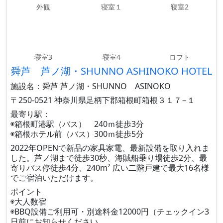
外観
寝室１
寝室2
寝室3
寝室4
ロフト
舜芦 芦ノ湖・SHUNNO ASHINOKO HOTEL
施設名：舜芦 芦ノ湖・SHUNNO ASINOKO
〒250-0521 神奈川県足柄下郡箱根町箱根３１７−１
最寄り駅：
◉箱根町港駅（バス） 240ｍ徒歩3分
◉箱根ホテル前（バス）300ｍ徒歩5分
2022年OPENで新品の家具家電、最新設備を取り入れま
した。芦ノ湖まで徒歩30秒、海賊船乗り場徒歩2分、最
寄りバス停徒歩4分、240m² 広い二階戸建で最大16名様
でご宿泊いただけます。
ポイント
◉大人数宿
◉BBQ設備ご利用可・別途料金12000円（チェックイン3
日前にお知らせください。