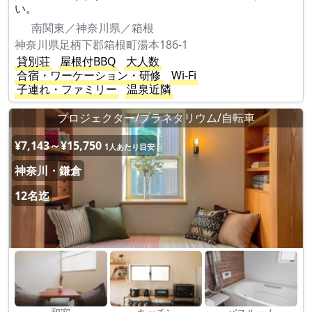
い。
南関東／神奈川県／箱根
神奈川県足柄下郡箱根町湯本186-1
貸別荘
屋根付BBQ
大人数
合宿・ワーケーション・研修
Wi-Fi
子連れ・ファミリー
温泉近隣
プロジェクター/プラネタリウム/自転車
¥7,143～¥15,750
1人あたり目安
神奈川・鎌倉
12名迄