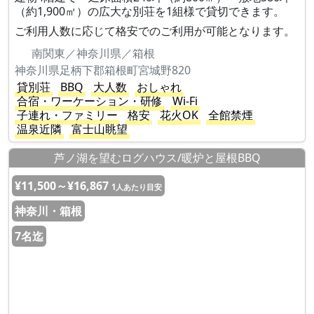
（約1,900㎡）の広大な別荘を1組様で貸切できます。
ご利用人数に応じて格安でのご利用が可能となります。
南関東／神奈川県／箱根
神奈川県足柄下郡箱根町宮城野820
貸別荘
BBQ
大人数
おしゃれ
合宿・ワーケーション・研修
Wi-Fi
子連れ・ファミリー
格安
花火OK
全館禁煙
温泉近隣
富士山眺望
芦ノ湖を望むログハウス/暖炉と屋根BBQ
¥11,500～¥16,867
1人あたり目安
神奈川・箱根
7名迄