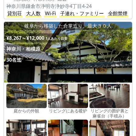
神奈川県鎌倉市浄明寺浄妙寺4丁目4-24
貸別荘
大人数
Wi-Fi
子連れ・ファミリー
全館禁煙
岐阜から移築した合掌造り。最大３０人
¥8,267～¥12,000
1人あたり目安
神奈川・相模原
30名迄
庭からの外観
リビングにある暖炉
リビングの囲炉裏と
麻雀台（手積み）