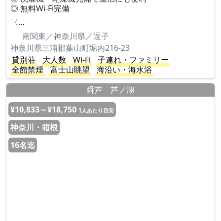
◎ 無料Wi-Fi完備
〈…
南関東／神奈川県／逗子
神奈川県三浦郡葉山町堀内216-23
貸別荘
大人数
Wi-Fi
子連れ・ファミリー
全館禁煙
富士山眺望
海沿い・海水浴
舜芦 芦ノ湖
¥10,833～¥18,750
1人あたり目安
神奈川・箱根
16名迄