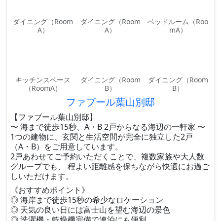
ダイニング（Room
ダイニング（Room
ベッドルーム（Roo
A）
A）
mA）
キッチンスペース
ダイニング（Room
ダイニング（Room
（RoomA）
B）
B）
ファブール葉山別邸
【ファブール葉山別邸】
〜 海まで徒歩15秒、A・B 2戸からなる海辺の一軒家 〜
1つの建物に、玄関と生活空間が完全に独立した2戸
（A・B）をご用意しています。
2戸あわせてご予約いただくことで、複数家族や大人数
グループでも、 程よい距離感を保ちながら快適にお過ご
しいただけます。
《おすすめポイント》
◎ 海岸まで徒歩15秒の希少なロケーション
◎ 天気の良い日には富士山を望む海辺の景色
◎ 洗濯機・乾燥機完備で連泊にも便利