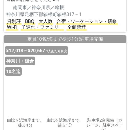
南関東／神奈川県／箱根
神奈川県足柄下郡箱根町箱根317－1
貸別荘
BBQ
大人数
合宿・ワーケーション・研修
Wi-Fi
子連れ・ファミリー
全館禁煙
定員10名/海まで徒歩1分!駐車場完備
¥12,018～¥20,667
1人あたり目安
神奈川・鎌倉
10名迄
由比ヶ浜海岸まで、
由比ヶ浜海岸まで、
駐車場2台完備（ガ
徒歩1分
徒歩1分
レージ、駐車スペー
ス）