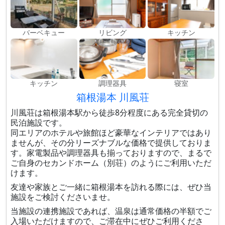
バーベキュー
リビング
キッチン
キッチン
調理器具
寝室
箱根湯本 川風荘
川風荘は箱根湯本駅から徒歩8分程度にある完全貸切の
民泊施設です。
同エリアのホテルや旅館ほど豪華なインテリアではあり
ませんが、その分リーズナブルな価格で提供しておりま
す。家電製品や調理器具も揃っておりますので、まるで
ご自身のセカンドホーム（別荘）のようにご利用いただ
けます。
友達や家族とご一緒に箱根湯本を訪れる際には、ぜひ当
施設をご検討くださいませ。
当施設の連携施設であれば、温泉は通常価格の半額でご
入場いただけますので、ご滞在中にぜひご利用くださ