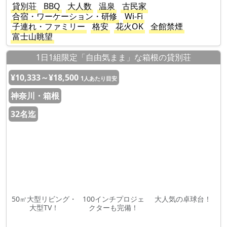
貸別荘
BBQ
大人数
温泉
古民家
合宿・ワーケーション・研修
Wi-Fi
子連れ・ファミリー
格安
花火OK
全館禁煙
富士山眺望
1日1組限定「自由気まま」な箱根の貸別荘
¥10,333～¥18,500
1人あたり目安
神奈川・箱根
32名迄
50㎡大型リビング・
100インチプロジェ
大人気の卓球台！
大型TV！
クターも完備！