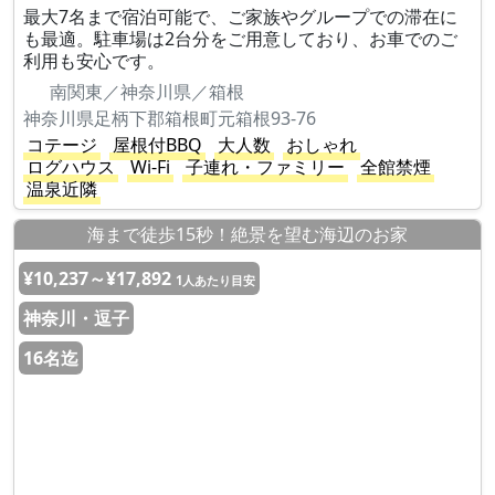
最大7名まで宿泊可能で、ご家族やグループでの滞在に
も最適。駐車場は2台分をご用意しており、お車でのご
利用も安心です。
南関東／神奈川県／箱根
神奈川県足柄下郡箱根町元箱根93-76
コテージ
屋根付BBQ
大人数
おしゃれ
ログハウス
Wi-Fi
子連れ・ファミリー
全館禁煙
温泉近隣
海まで徒歩15秒！絶景を望む海辺のお家
¥10,237～¥17,892
1人あたり目安
神奈川・逗子
16名迄