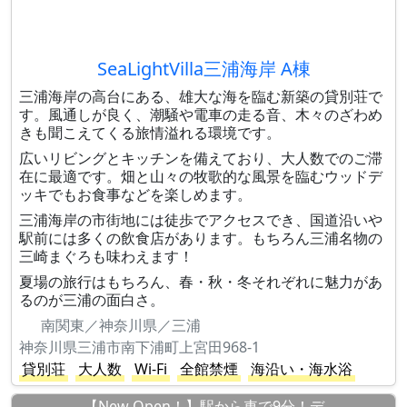
SeaLightVilla三浦海岸 A棟
三浦海岸の高台にある、雄大な海を臨む新築の貸別荘で
す。風通しが良く、潮騒や電車の走る音、木々のざわめ
きも聞こえてくる旅情溢れる環境です。
広いリビングとキッチンを備えており、大人数でのご滞
在に最適です。畑と山々の牧歌的な風景を臨むウッドデ
ッキでもお食事などを楽しめます。
三浦海岸の市街地には徒歩でアクセスでき、国道沿いや
駅前には多くの飲食店があります。もちろん三浦名物の
三崎まぐろも味わえます！
夏場の旅行はもちろん、春・秋・冬それぞれに魅力があ
るのが三浦の面白さ。
南関東／神奈川県／三浦
神奈川県三浦市南下浦町上宮田968-1
貸別荘
大人数
Wi-Fi
全館禁煙
海沿い・海水浴
【New Open！】駅から車で9分！デ