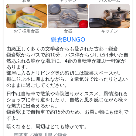
和室
キッチン
バスルーム
お子様用食器
食器
キッチン
鎌倉BUNGO
由緒正しく多くの文学者からも愛された古都・鎌倉
鎌倉駅からバスで約10分。バス停から少しだけ歩いた自
然あふれる静かな場所に、4台の自転車が並ぶ一軒家が
あります。
部屋に入るとリビング奥の窓辺には読書スペースが。
棚に並ぶ本に囲まれながら、文豪気分でゆったりと思い
のままに過ごしてください。
日中は自転車で散策や寺院巡りがオススメ。風情溢れる
ショップに寄り道をしたり、自然と風を感じながら様々
な魅力に出会えるかも。
鎌倉駅まで自転車で約15分のため、お買い物にも便利で
すよ。
暗くなると、周辺はとても静かです。
南関東／神奈川県／鎌倉