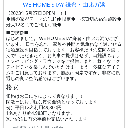
WE HOME STAY 鎌倉・由比ガ浜
【2023年5月27日OPEN！！】
◆海の家がテーマの1日1組限定◆一棟貸切の宿泊施設◆
最大12名までご利用可能◆
■ご挨拶■
はじめまして。 WE HOME STAY鎌倉・由比ガ浜でござ
います。 日常を忘れ、家族や仲間と気兼ねなく過ごせる
宿泊施設を目指しております。お客様だけの空間を楽し
んでいただきたく、お食事の提供はせず、当施設のキッ
チンやリビング・ラウンジをご提供。また、様々なアク
ティビティを楽しんでいただけますよう、多様なアイテ
ムをご用意しております。施設は簡素ですが、非常に風
通しの良い空気感ではございます。
格安
価格はお日にちによって異なります！
閑散日はお手軽な貸切金額となっております。
例）平日12名利用49,800円
1名あたり約4,983円となります。
※ご宿泊日前の事前お支払いとなります。