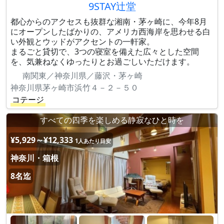
9STAY辻堂
都心からのアクセスも抜群な湘南・茅ヶ崎に、今年8月
にオープンしたばかりの、アメリカ西海岸を思わせる白
い外観とウッドがアクセントの一軒家。
まるごと貸切で、3つの寝室を備えた広々とした空間
を、気兼ねなくゆったりとお過ごしいただけます。
南関東／神奈川県／藤沢・茅ヶ崎
神奈川県茅ヶ崎市浜竹４－２－５０
コテージ
すべての四季を楽しめる静寂なひと時を
¥5,929～¥12,333
1人あたり目安
神奈川・箱根
8名迄