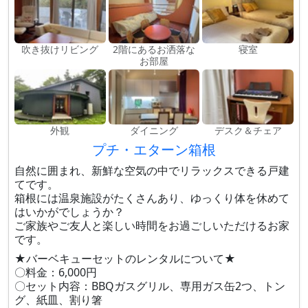
吹き抜けリビング
2階にあるお洒落な
寝室
お部屋
外観
ダイニング
デスク＆チェア
プチ・エターン箱根
自然に囲まれ、新鮮な空気の中でリラックスできる戸建
てです。
箱根には温泉施設がたくさんあり、ゆっくり体を休めて
はいかがでしょうか？
ご家族やご友人と楽しい時間をお過ごしいただけるお家
です。
★バーベキューセットのレンタルについて★
〇料金：6,000円
〇セット内容：BBQガスグリル、専用ガス缶2つ、トン
グ、紙皿、割り箸