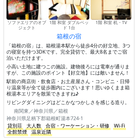
ソファエリアのオブ
1階 和室 ダブルベッ
1階 和室 机・TV
ジェクト
ド 1台
箱根の宿
「箱根の宿」は、箱根湯本駅から徒歩4分の好立地、3つ
の寝室を持つ3DKです。完全貸切で、最大8名までご宿
泊いただけます。
小高い土地に建つこの施設。建物後ろには電車が通りま
すが、この施設のポイント【好立地】には敵いません！
駅前の商店街・飲食店・お土産屋さん・コンビニ・日帰
り温泉等が全て徒歩圏内にございます！思いゆくまま箱
根湯本エリアを散策できますね♪
リビングダイニングはどこかなつかしさを感じる造り。
南関東／神奈川県／箱根
神奈川県足柄下郡箱根町湯本724-1
貸別荘
大人数
合宿・ワーケーション・研修
Wi-Fi
全館禁煙
温泉近隣