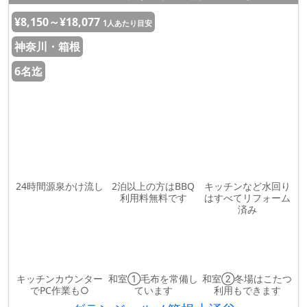
¥8,150～¥18,077
1人あたり目安
神奈川・箱根
6名迄
24時間源泉かけ流し
2泊以上の方はBBQ
キッチンなど水回り
利用料無料です
はすべてリフォーム
済み
キッチンカウンター
和室①毛布を常備し
和室②冬場はこたつ
でPC作業も○
ています
利用もできます