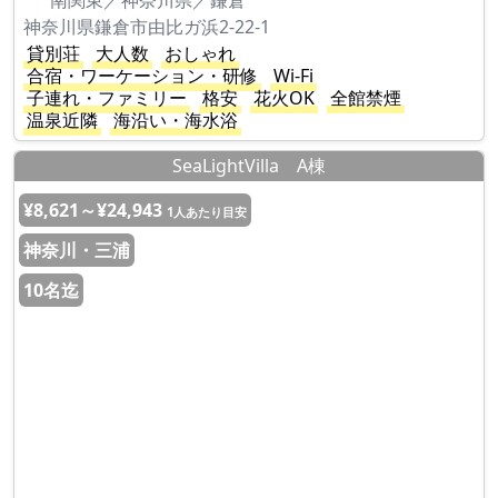
南関東／神奈川県／鎌倉
神奈川県鎌倉市由比ガ浜2-22-1
貸別荘
大人数
おしゃれ
合宿・ワーケーション・研修
Wi-Fi
子連れ・ファミリー
格安
花火OK
全館禁煙
温泉近隣
海沿い・海水浴
SeaLightVilla A棟
¥8,621～¥24,943
1人あたり目安
神奈川・三浦
10名迄