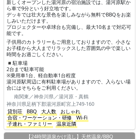
新しくオープンした湯河原の宿泊施設では、湯河原駅か
ら車で9分という好立地です。
デッキでは壮大な景色を楽しみながら無料でBBQをお楽
しみいただけます。
プロジェクターや卓球台も完備し、最大10名まで対応可
能です。
子供用のカトラリーもご用意しておりますので、小さな
お子様から大人までリラックスした雰囲気の中で楽しい
時間をお過ごしください。
◾️駐車場
2台まで駐車可能
※乗用車1台、軽自動車1台程度
湯河原駅周辺に有料駐車場がありますので、入らない場
合にはそちらをご利用ください。
南関東／神奈川県／湯河原・真鶴
神奈川県足柄下郡湯河原町宮上749-160
貸別荘
BBQ
大人数
おしゃれ
合宿・ワーケーション・研修
Wi-Fi
子連れ・ファミリー
温泉近隣
【24時間源泉かけ流し】天然温泉/BBQ