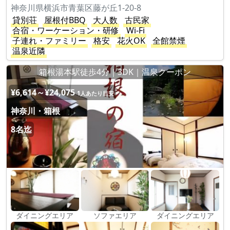
神奈川県横浜市青葉区藤が丘1-20-8
貸別荘
屋根付BBQ
大人数
古民家
合宿・ワーケーション・研修
Wi-Fi
子連れ・ファミリー
格安
花火OK
全館禁煙
温泉近隣
箱根湯本駅徒歩4分｜3DK｜温泉クーポン
¥6,614～¥24,075
1人あたり目安
神奈川・箱根
8名迄
ダイニングエリア
ソファエリア
ダイニングエリア