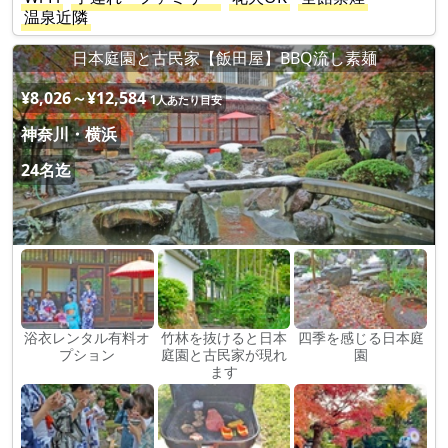
温泉近隣
日本庭園と古民家【飯田屋】BBQ流し素麺
¥8,026～¥12,584
1人あたり目安
神奈川・横浜
24名迄
浴衣レンタル有料オ
竹林を抜けると日本
四季を感じる日本庭
プション
庭園と古民家が現れ
園
ます