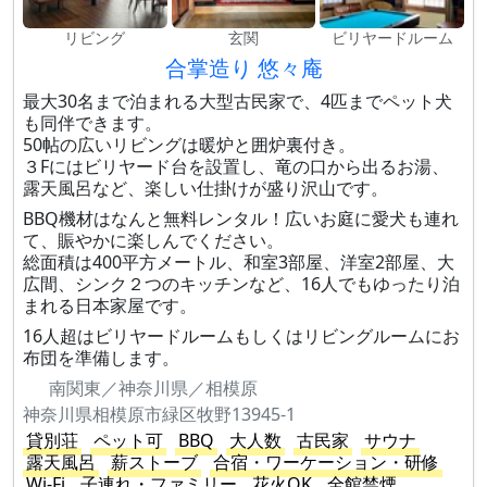
リビング
玄関
ビリヤードルーム
合掌造り 悠々庵
最大30名まで泊まれる大型古民家で、4匹までペット犬
も同伴できます。
50帖の広いリビングは暖炉と囲炉裏付き。
３Fにはビリヤード台を設置し、竜の口から出るお湯、
露天風呂など、楽しい仕掛けが盛り沢山です。
BBQ機材はなんと無料レンタル！広いお庭に愛犬も連れ
て、賑やかに楽しんでください。
総面積は400平方メートル、和室3部屋、洋室2部屋、大
広間、シンク２つのキッチンなど、16人でもゆったり泊
まれる日本家屋です。
16人超はビリヤードルームもしくはリビングルームにお
布団を準備します。
南関東／神奈川県／相模原
神奈川県相模原市緑区牧野13945-1
貸別荘
ペット可
BBQ
大人数
古民家
サウナ
露天風呂
薪ストーブ
合宿・ワーケーション・研修
Wi-Fi
子連れ・ファミリー
花火OK
全館禁煙