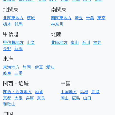
北関東
南関東
北関東地方
茨城
南関東地方
埼玉
千葉
東京
栃木
群馬
神奈川
甲信越
北陸
甲信越地方
山梨
北陸地方
富山
石川
福井
長野
新潟
東海
東海地方
静岡・伊豆
愛知
岐阜
三重
関西・近畿
中国
関西・近畿地方
滋賀
中国地方
島根
鳥取
京都
大阪
兵庫
奈良
岡山
広島
山口
和歌山
四国