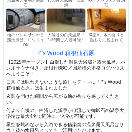
石
焼
荘
檜のバレルサウナと
大涌谷の白濁温泉／
洋室A、木の香りと
露天風呂／ロウリュ
24時間ご入浴可能！
温もりに包まれて
OK
P's Wood 箱根仙石原
【2025年オープン】白濁した温泉大浴場と露天風呂、バ
レルサウナ付き／屋根付BBQ／国産檜の本格ログハウス
へようこそ！
日常では味わえないような癒しをテーマに「P’s Wood
箱根仙石原」は生まれました。
玄関を開けた瞬間から広がる檜の香りを感じてくださ
い。
何より自慢の、白濁した源泉かけ流しで御影石の温泉大
浴場は最大4名で同時にご入浴が可能です。
星空を眺めながら入浴できる信楽焼の温泉露天風呂はサ
ウナ後の水風呂としてもご活用いただけます。