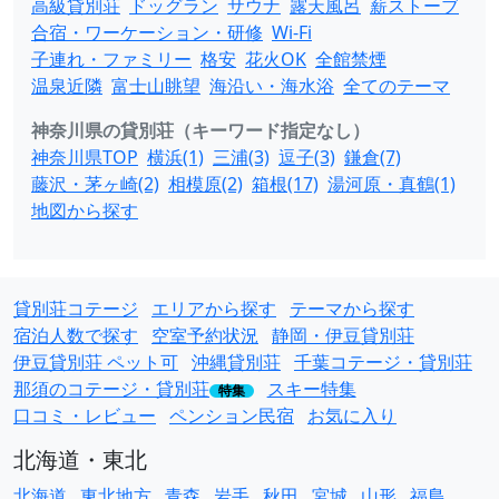
高級貸別荘
ドッグラン
サウナ
露天風呂
薪ストーブ
合宿・ワーケーション・研修
Wi-Fi
子連れ・ファミリー
格安
花火OK
全館禁煙
温泉近隣
富士山眺望
海沿い・海水浴
全てのテーマ
神奈川県の貸別荘（キーワード指定なし）
神奈川県TOP
横浜(1)
三浦(3)
逗子(3)
鎌倉(7)
藤沢・茅ヶ崎(2)
相模原(2)
箱根(17)
湯河原・真鶴(1)
地図から探す
貸別荘コテージ
エリアから探す
テーマから探す
宿泊人数で探す
空室予約状況
静岡・伊豆貸別荘
伊豆貸別荘 ペット可
沖縄貸別荘
千葉コテージ・貸別荘
那須のコテージ・貸別荘
スキー特集
特集
口コミ・レビュー
ペンション民宿
お気に入り
北海道・東北
北海道
東北地方
青森
岩手
秋田
宮城
山形
福島