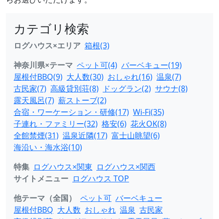
カテゴリ検索
ログハウス×エリア
箱根(3)
神奈川県×テーマ
ペット可(4)
バーベキュー(19)
屋根付BBQ(9)
大人数(30)
おしゃれ(16)
温泉(7)
古民家(7)
高級貸別荘(8)
ドッグラン(2)
サウナ(8)
露天風呂(7)
薪ストーブ(2)
合宿・ワーケーション・研修(17)
Wi-Fi(35)
子連れ・ファミリー(32)
格安(6)
花火OK(8)
全館禁煙(31)
温泉近隣(17)
富士山眺望(6)
海沿い・海水浴(10)
特集
ログハウス×関東
ログハウス×関西
サイトメニュー
ログハウス TOP
他テーマ（全国）
ペット可
バーベキュー
屋根付BBQ
大人数
おしゃれ
温泉
古民家