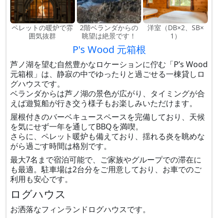
ペレットの暖炉で雰
2階ベランダからの
洋室（DB×2、SB×
囲気抜群
眺望は絶景です！
1）
P's Wood 元箱根
芦ノ湖を望む自然豊かなロケーションに佇む「P’s Wood
元箱根」は、静寂の中でゆったりと過ごせる一棟貸しロ
グハウスです。
ベランダからは芦ノ湖の景色が広がり、タイミングが合
えば遊覧船が行き交う様子もお楽しみいただけます。
屋根付きのバーベキュースペースを完備しており、天候
を気にせず一年を通してBBQを満喫。
さらに、ペレット暖炉も備えており、揺れる炎を眺めな
がら過ごす時間は格別です。
最大7名まで宿泊可能で、ご家族やグループでの滞在に
も最適。駐車場は2台分をご用意しており、お車でのご
利用も安心です。
ログハウス
お洒落なフィンランドログハウスです。