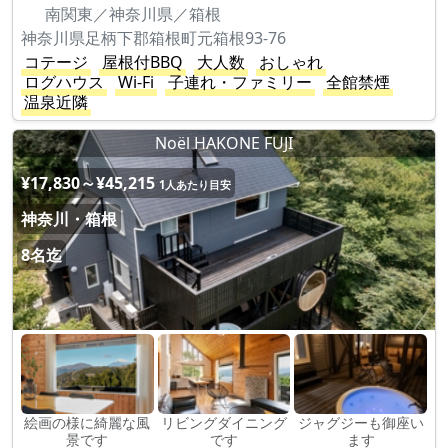
南関東／神奈川県／箱根
神奈川県足柄下郡箱根町元箱根93-76
コテージ
屋根付BBQ
大人数
おしゃれ
ログハウス
Wi-Fi
子連れ・ファミリー
全館禁煙
温泉近隣
Noël HAKONE FUJI
¥17,830～¥45,215
1人あたり目安
神奈川・箱根
8名迄
絵画の様に綺麗な風
リビングダイニング
ジャグジーも御座い
景です
です
ます