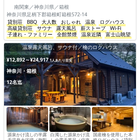
南関東／神奈川県／箱根
神奈川県足柄下郡箱根町箱根572-14
貸別荘
BBQ
大人数
おしゃれ
温泉
ログハウス
高級貸別荘
サウナ
露天風呂
薪ストーブ
Wi-Fi
子連れ・ファミリー
全館禁煙
温泉近隣
富士山眺望
温泉露天風呂、サウナ付／檜のログハウス
¥12,892～¥24,917
1人あたり目安
神奈川・箱根
12名迄
源泉かけ流しの半露
白濁した源泉かけ流
国産檜を使用した本
天温泉大浴場／御影
しの露天風呂／信楽
格ログハウス／貸別