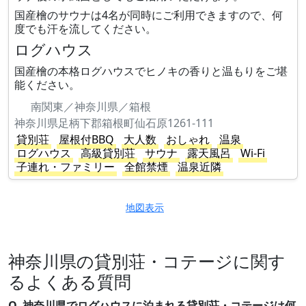
国産檜のサウナは4名が同時にご利用できますので、何
度でも汗を流してください。
ログハウス
国産檜の本格ログハウスでヒノキの香りと温もりをご堪
能ください。
南関東／神奈川県／箱根
神奈川県足柄下郡箱根町仙石原1261-111
貸別荘
屋根付BBQ
大人数
おしゃれ
温泉
ログハウス
高級貸別荘
サウナ
露天風呂
Wi-Fi
子連れ・ファミリー
全館禁煙
温泉近隣
地図表示
神奈川県の貸別荘・コテージに関す
るよくある質問
Q. 神奈川県でログハウスに泊まれる貸別荘・コテージは何