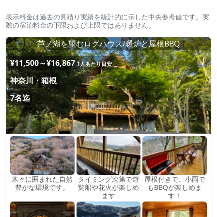
表示料金は過去の見積り実績を統計的に示した中央参考値です。実
際の宿泊料金の下限および上限ではありません。
芦ノ湖を望むログハウス/暖炉と屋根BBQ
¥11,500～¥16,867
1人あたり目安
神奈川・箱根
7名迄
木々に囲まれた自然
タイミング次第で遊
屋根付きで、小雨で
豊かな環境です。
覧船や花火が楽しめ
もBBQが楽しめま
ます
す！