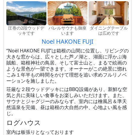
圧巻の2段ウッドデ
バレルサウナも御座
ダイニングテーブル
ッキです
います
は広めです
Noel HAKONE FUJI
“Noël HAKONE FUJI”は箱根の山間に位置し、リビングの
大きな窓からは、広々とした芦ノ湖と、湖面に浮かぶ海
賊船、箱根神社の鳥居、そして富士山と、まるで絵画の
ような景色が一望できます。オーナーがこの絶景に惚れ
こみ１年半もの時間をかけて理想を追い求めフルリノベ
ーションを施しました。
荘厳な２段ウッドデッキにはBBQ設備があり、新鮮な空
気と共に美味しい食事をお楽しみいただけます。また、
サウナとジャグジーのみならず、室内には檜風呂＆準天
然温泉を完備、昼は箱根の大自然の中、心地よい風を感
じ。
ログハウス
室内は板張りとなっております