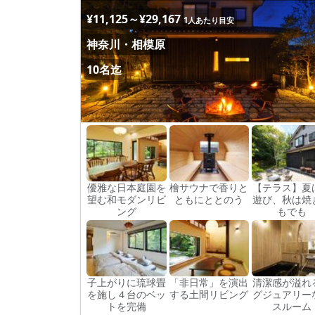
¥11,125～¥29,167
1人あたり目安
神奈川・相模原
10名迄
優雅な日本庭園を
檜サウナで香りと
【テラス】夏
望む和モダンリビ
ともにととのう
遊び、秋は焼
ング
もでも
子上がりに琉球畳
「非日常」を演出
清潔感が溢れ
を施し４台のベッ
する土間リビング
グジュアリー
トを完備
スルーム