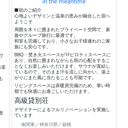
in the meantime
！
■宿のご紹介
心地よいデザインと温泉の恵みが融合した宿へ
ようこそ
周囲を木々に囲まれたプライベート空間で、家
族やグループ旅行に最適です。
和室も完備しており、小さなお子様連れのご家
族にも安心です。
BBQ・焚き火スペースが1Fピロティスペースに
ヴ
あり、自然に囲まれながらも雨の心配をするこ
となくお楽しみいただけます。サウナが直結し
お楽
ているので、そのまま汗を流しに向かい、湯上
がりにまた風に当たることも可能です。
も
リビングスペースは床暖房完備のため、寒い時
期でも快適にお過ごしいただけます。
、
高級貸別荘
。
デザイナーによるフルリノベーションを実施し
散
ています
南関東／神奈川県／箱根