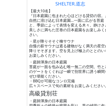
SHELTER.道志
【最大10名】
『日本庭園に包まれた心ほどける貸切の宿。
自然に溶け込む日本庭園…一面に広がる苔庭
と、季節によって表情を変える木々。静けさ
美しさに満ちた圧巻の日本庭園をお楽しみく
さい。
・星が降りそそぐ檜サウナ
自慢の薪サウナは遮る建物がなく満天の星空
降りそそぎます。空を見上げ極上のととのい
お楽しみください。
・庭師渾身の日本庭園
苔庭が一面を包み込む唯一無二の空間。竹と
のゲートをくぐれば一瞬で別世界に誘う瞬間
ぜひ堪能ください。
・BBQが可能なコンロ完備
広々スペースで旬の素材をお楽しみください
高級貸別荘
・庭師渾身の日本庭園
四季折々の植栽が庭園を彩り、苔の絨毯に包