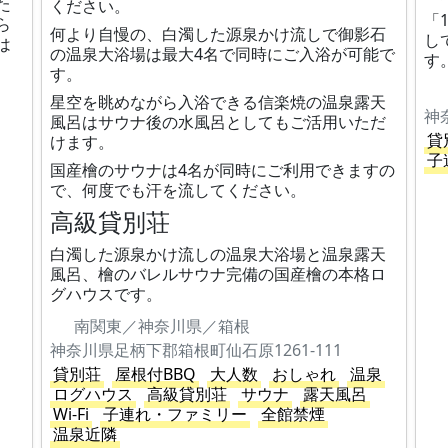
た
ください。
「
ら
何より自慢の、白濁した源泉かけ流しで御影石
し
は
の温泉大浴場は最大4名で同時にご入浴が可能で
す
す。
星空を眺めながら入浴できる信楽焼の温泉露天
神
風呂はサウナ後の水風呂としてもご活用いただ
貸
けます。
子
国産檜のサウナは4名が同時にご利用できますの
で、何度でも汗を流してください。
高級貸別荘
白濁した源泉かけ流しの温泉大浴場と温泉露天
風呂、檜のバレルサウナ完備の国産檜の本格ロ
グハウスです。
南関東／神奈川県／箱根
神奈川県足柄下郡箱根町仙石原1261-111
貸別荘
屋根付BBQ
大人数
おしゃれ
温泉
ログハウス
高級貸別荘
サウナ
露天風呂
Wi-Fi
子連れ・ファミリー
全館禁煙
温泉近隣