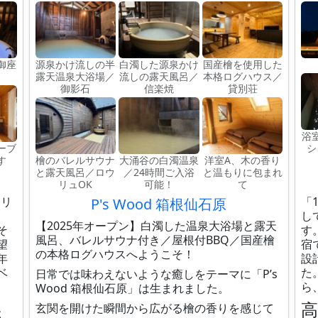
御座
源泉かけ流しの半
白濁した源泉かけ
国産檜を使用した
露天温泉大浴場／
流しの露天風呂／
本格ログハウス／
御影石
信楽焼
貸別荘
浴
ーブ
シ
す
檜のバレルサウナ
大涌谷の白濁温泉
洋室A、木の香り
と露天風呂／ロウ
／24時間ご入浴
と温もりに包まれ
リュOK
可能！
て
、リ
「
P's Wood 箱根仙石原
し
【2025年オープン】白濁した温泉大浴場と露天
そ
す
風呂、バレルサウナ付き／屋根付BBQ／国産檜
望
宿
の本格ログハウスへようこそ！
年
設
ベ
た
日常では味わえないような癒しをテーマに「P’s
ら
Wood 箱根仙石原」は生まれました。
、
玄関を開けた瞬間から広がる檜の香りを感じて