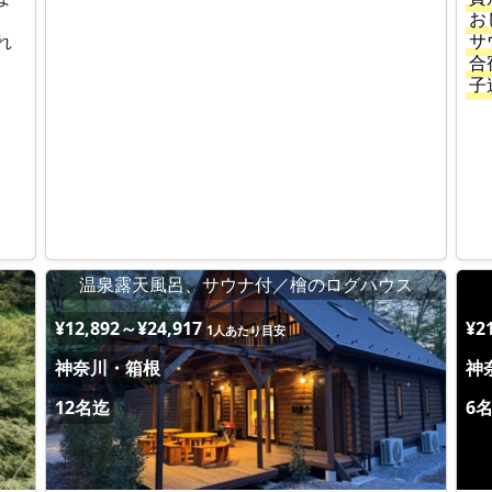
お
サ
れ
合
子
温泉露天風呂、サウナ付／檜のログハウス
¥12,892～¥24,917
¥2
1人あたり目安
神奈川・箱根
神
12名迄
6