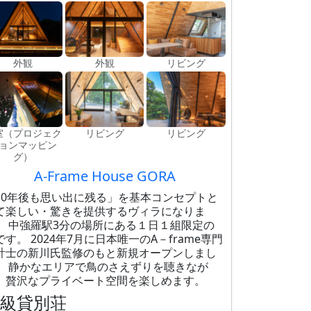
外観
外観
リビング
室（プロジェク
リビング
リビング
ョンマッピン
グ）
A-Frame House GORA
10年後も思い出に残る」を基本コンセプトと
て楽しい・驚きを提供するヴィラになりま
。 中強羅駅3分の場所にある１日１組限定の
です。 2024年7月に日本唯一のA－frame専門
計士の新川氏監修のもと新規オープンしまし
。 静かなエリアで鳥のさえずりを聴きなが
、贅沢なプライベート空間を楽しめます。
高級貸別荘