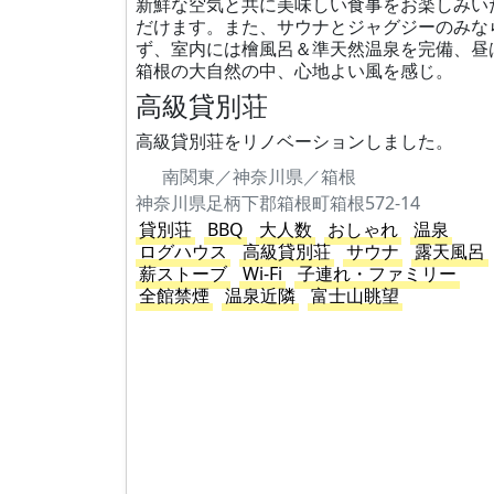
新鮮な空気と共に美味しい食事をお楽しみい
だけます。また、サウナとジャグジーのみな
ず、室内には檜風呂＆準天然温泉を完備、昼
箱根の大自然の中、心地よい風を感じ。
高級貸別荘
高級貸別荘をリノベーションしました。
南関東／神奈川県／箱根
神奈川県足柄下郡箱根町箱根572-14
貸別荘
BBQ
大人数
おしゃれ
温泉
ログハウス
高級貸別荘
サウナ
露天風呂
薪ストーブ
Wi-Fi
子連れ・ファミリー
全館禁煙
温泉近隣
富士山眺望