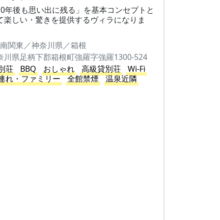
10年後も思い出に残る」を基本コンセプトと
て楽しい・驚きを提供するヴィラになりま
。
南関東／神奈川県／箱根
奈川県足柄下郡箱根町強羅字強羅1300-524
別荘
BBQ
おしゃれ
高級貸別荘
Wi-Fi
連れ・ファミリー
全館禁煙
温泉近隣