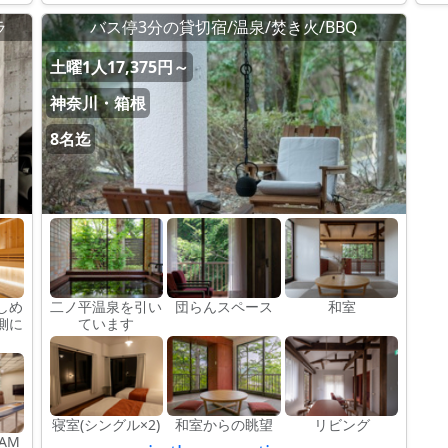
ラ
バス停3分の貸切宿/温泉/焚き火/BBQ
土曜1人17,375円～
神奈川・箱根
8名迄
しめ
二ノ平温泉を引い
団らんスペース
和室
側に
ています
寝室(シングル×2)
和室からの眺望
リビング
DAM