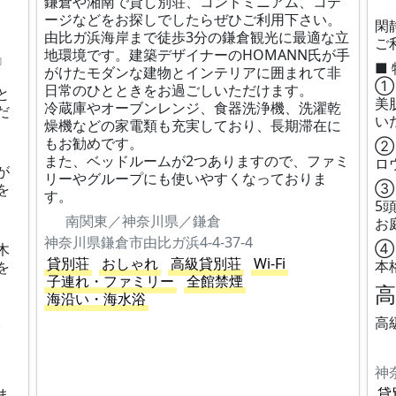
鎌倉や湘南で貸し別荘、コンドミニアム、コテ
ージなどをお探しでしたらぜひご利用下さい。
閑
由比ガ浜海岸まで徒歩3分の鎌倉観光に最適な立
ご
地環境です。建築デザイナーのHOMANN氏が手
』
■
がけたモダンな建物とインテリアに囲まれて非
①
日常のひとときをお過ごしいただけます。
と
美
冷蔵庫やオーブンレンジ、食器洗浄機、洗濯乾
だ
い
燥機などの家電類も充実しており、長期滞在に
もお勧めです。
②
また、ベッドルームが2つありますので、ファミ
ロ
が
リーやグループにも使いやすくなっておりま
③
を
す。
5
南関東／神奈川県／鎌倉
お
神奈川県鎌倉市由比ガ浜4-4-37-4
④
木
貸別荘
おしゃれ
高級貸別荘
Wi-Fi
本
を
子連れ・ファミリー
全館禁煙
海沿い・海水浴
。
高
神
貸
ま