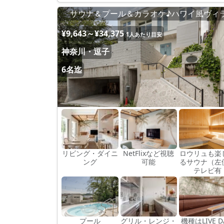
サウナ＆プール＆カラオケ♪ハワイ風ヴィ
¥9,643～¥34,375
1人あたり目安
神奈川・逗子
6名迄
リビング・ダイニ
NetFlixなど視聴
ロウリュも楽
ング
可能
るサウナ（左
テレビ有
プール
グリル・レンジ・
機種はLIVE 