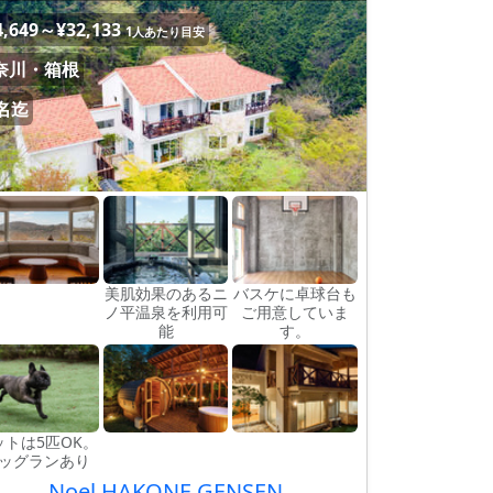
4,649～¥32,133
1人あたり目安
奈川・箱根
0名迄
美肌効果のあるニ
バスケに卓球台も
ノ平温泉を利用可
ご用意していま
能
す。
ットは5匹OK。
ッグランあり
Noel HAKONE GENSEN