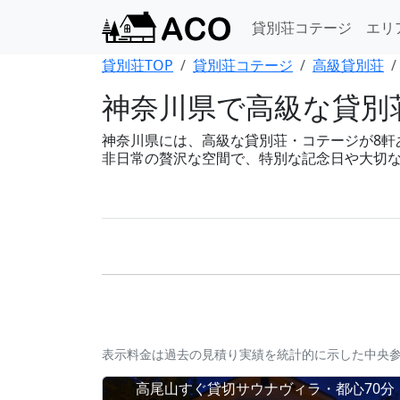
貸別荘コテージ
エリ
貸別荘TOP
貸別荘コテージ
高級貸別荘
神奈川県で高級な貸別荘
神奈川県には、高級な貸別荘・コテージが8軒あり
非日常の贅沢な空間で、特別な記念日や大切
表示料金は過去の見積り実績を統計的に示した中央
高尾山すぐ貸切サウナヴィラ・都心70分