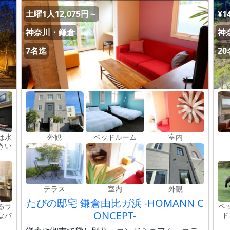
土曜1人12,075円～
¥1
神奈川・鎌倉
神
7名迄
2
は水
外観
ベッドルーム
室内
きい
テラス
室内
外観
たびの邸宅 鎌倉由比ガ浜 -HOMANN C
るラ
ペ
ONCEPT-
なバ
ド