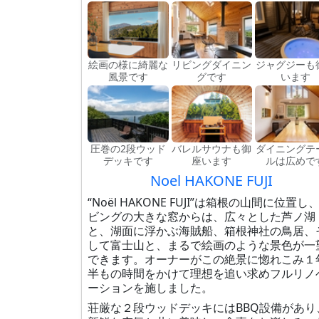
絵画の様に綺麗な
リビングダイニン
ジャグジーも
風景です
グです
います
圧巻の2段ウッド
バレルサウナも御
ダイニングテ
デッキです
座います
ルは広めで
Noel HAKONE FUJI
“Noël HAKONE FUJI”は箱根の山間に位置し
ビングの大きな窓からは、広々とした芦ノ湖
と、湖面に浮かぶ海賊船、箱根神社の鳥居、
して富士山と、まるで絵画のような景色が一
できます。オーナーがこの絶景に惚れこみ１
半もの時間をかけて理想を追い求めフルリノ
ーションを施しました。
荘厳な２段ウッドデッキにはBBQ設備があり