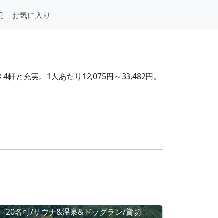
況
お気に入り
充実。1人あたり12,075円～33,482円。
20名可/サウナ&温泉&ドッグラン/貸切