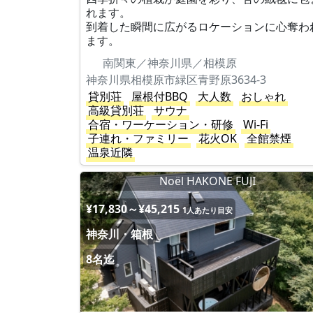
れます。
到着した瞬間に広がるロケーションに心奪わ
ます。
南関東／神奈川県／相模原
神奈川県相模原市緑区青野原3634-3
貸別荘
屋根付BBQ
大人数
おしゃれ
高級貸別荘
サウナ
合宿・ワーケーション・研修
Wi-Fi
子連れ・ファミリー
花火OK
全館禁煙
温泉近隣
Noël HAKONE FUJI
¥17,830～¥45,215
1人あたり目安
神奈川・箱根
8名迄