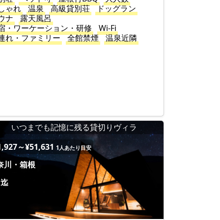
しゃれ
温泉
高級貸別荘
ドッグラン
ウナ
露天風呂
宿・ワーケーション・研修
Wi-Fi
連れ・ファミリー
全館禁煙
温泉近隣
いつまでも記憶に残る貸切りヴィラ
1,927～¥51,631
1人あたり目安
奈川・箱根
名迄