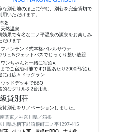
静な別荘地の頂上に佇む、別荘を完全貸切で
利用いただけます。
 特徴
 天然温泉
肌効果で有名な二ノ平温泉の源泉をお楽しみ
ただけます
 フィンランド式本格バレルサウナ
ウリュ&ジェットバスでじっくり整い放題
 ワンちゃんと一緒に宿泊可
頭までご宿泊可能です(1匹あたり2000円/泊)。
庭には広々ドッグラン
 ウッドデッキでBBQ
格的なグリルを2台用意。
高級貸別荘
級貸別荘をリノベーションしました。
南関東／神奈川県／箱根
奈川県足柄下郡箱根町二ノ平1297-415
別荘
ペット可
屋根付BBQ
大人数