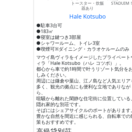
トースター・炊飯
STADUIM
器あり
Hale Kotsubo
●駐車3台可
●183㎡
●寝室は鍵つき3部屋
●シャワールーム、トイレ3室
●喫煙可※ダイニング・カラオケルームのみ
マウイ島ヴィラをイメージしたプライベート
ィラ「Hale Kotsubo（ハレ コツボ）」。
都心から車で約1時間で叶うリゾート気分を
しみください。
周辺には鎌倉や葉山、江ノ島など人気エリア
多く、観光の拠点にも便利な立地でありなが
ら、
喧騒から離れた閑静な住宅街に位置している
隠れ家的な別荘です。
そばにはシェアサイクルのポートがあります
豊かな自然を間近に感じられる、自転車での
策もおすすめです。
高級貸別荘