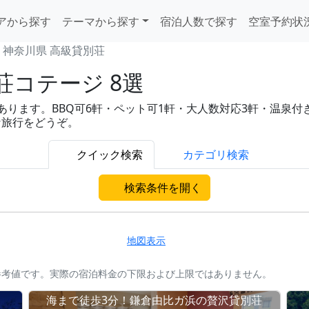
アから探す
テーマから探す
宿泊人数で探す
空室予約状
神奈川県 高級貸別荘
コテージ 8選
ます。BBQ可6軒・ペット可1軒・大人数対応3軒・温泉付き4軒と
な旅行をどうぞ。
クイック検索
カテゴリ検索
検索条件を開く
地図表示
参考値です。実際の宿泊料金の下限および上限ではありません。
海まで徒歩3分！鎌倉由比ガ浜の贅沢貸別荘