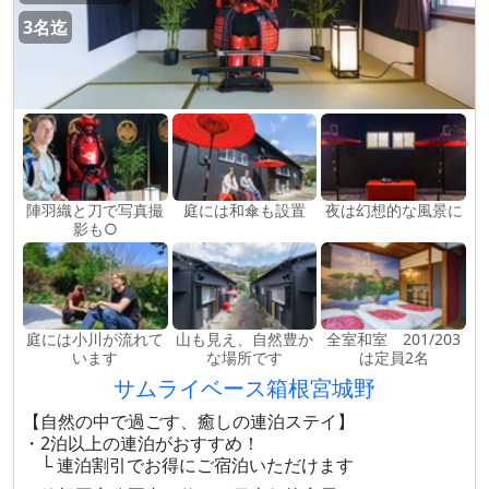
3名迄
陣羽織と刀で写真撮
庭には和傘も設置
夜は幻想的な風景に
影も○
庭には小川が流れて
山も見え、自然豊か
全室和室 201/203
います
な場所です
は定員2名
サムライベース箱根宮城野
【自然の中で過ごす、癒しの連泊ステイ】
・2泊以上の連泊がおすすめ！
└ 連泊割引でお得にご宿泊いただけます