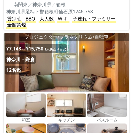
南関東／神奈川県／箱根
神奈川県足柄下郡箱根町仙石原1246-758
貸別荘
BBQ
大人数
Wi-Fi
子連れ・ファミリー
全館禁煙
プロジェクター/プラネタリウム/自転車
¥7,143～¥15,750
1人あたり目安
神奈川・鎌倉
12名迄
和室
キッチン
バスルーム