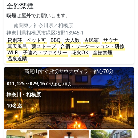
全館禁煙
喫煙は屋外でお願いします。
南関東／神奈川県／相模原
神奈川県相模原市緑区牧野13945-1
貸別荘
ペット可
BBQ
大人数
古民家
サウナ
露天風呂
薪ストーブ
合宿・ワーケーション・研修
Wi-Fi
子連れ・ファミリー
花火OK
全館禁煙
温泉近隣
高尾山すぐ貸切サウナヴィラ・都心70分
¥11,125～¥29,167
1人あたり目安
神奈川・相模原
10名迄