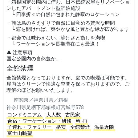
・箱根国定公園内に佇む、日本伝統家屋をリノベーショ
ンしたアパートメント型宿泊施設
└ 四季折々の自然に包まれた静寂のロケーション
・朝は鳥のさえずりで自然に目覚める贅沢な時間
└ 窓を開ければ、爽やかな風と豊かな緑が広がります
・都会では味わえない、静けさと癒しを満喫
└ ワーケーションや長期滞在にも最適！
⚠️ 注意事項
国定公園内の自然豊か…
全館禁煙
全館禁煙となっておりますが、庭での喫煙は可能です。
屋内はクリーンで快適な空間を保っておりますので、ご
理解のほどお願いいたします。
南関東／神奈川県／箱根
神奈川県足柄下郡箱根町宮城野578
コンドミニアム
大人数
古民家
合宿・ワーケーション・研修
Wi-Fi
子連れ・ファミリー
格安
全館禁煙
温泉近隣
富士山眺望