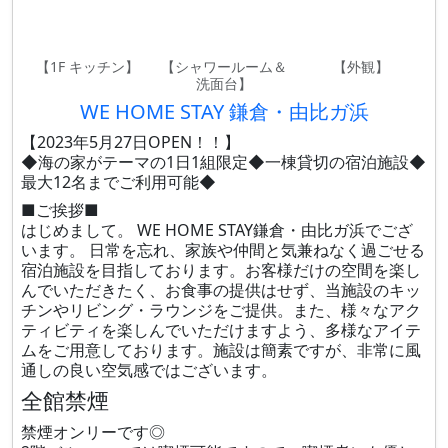
【1F キッチン】
【シャワールーム＆
【外観】
洗面台】
WE HOME STAY 鎌倉・由比ガ浜
【2023年5月27日OPEN！！】
◆海の家がテーマの1日1組限定◆一棟貸切の宿泊施設◆
最大12名までご利用可能◆
■ご挨拶■
はじめまして。 WE HOME STAY鎌倉・由比ガ浜でござ
います。 日常を忘れ、家族や仲間と気兼ねなく過ごせる
宿泊施設を目指しております。お客様だけの空間を楽し
んでいただきたく、お食事の提供はせず、当施設のキッ
チンやリビング・ラウンジをご提供。また、様々なアク
ティビティを楽しんでいただけますよう、多様なアイテ
ムをご用意しております。施設は簡素ですが、非常に風
通しの良い空気感ではございます。
全館禁煙
禁煙オンリーです◎