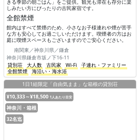
きる季節の朝ごはん」をご提供。観光も滞在も存分に楽
しみたい方にぴったりの古民家宿です。
全館禁煙
館内はすべて禁煙のため、小さなお子様連れや煙が苦手
な方も安心してお過ごしいただけます。喫煙者の方はお
庭に喫煙スペースもございますのでご安心ください。
南関東／神奈川県／鎌倉
神奈川県鎌倉市坂ノ下16-11
貸別荘
大人数
古民家
Wi-Fi
子連れ・ファミリー
全館禁煙
海沿い・海水浴
1日1組限定「自由気まま」な箱根の貸別荘
¥10,333～¥18,500
1人あたり目安
神奈川・箱根
32名迄