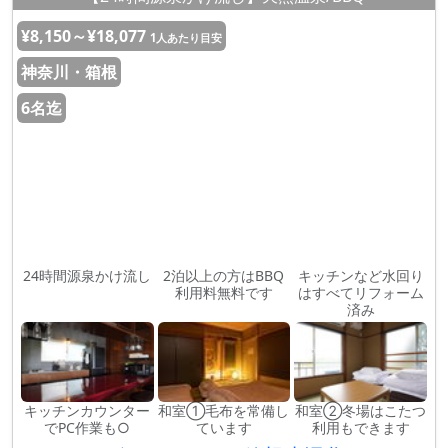
¥8,150～¥18,077
1人あたり目安
神奈川・箱根
6名迄
24時間源泉かけ流し
2泊以上の方はBBQ
キッチンなど水回り
利用料無料です
はすべてリフォーム
済み
キッチンカウンター
和室①毛布を常備し
和室②冬場はこたつ
でPC作業も○
ています
利用もできます