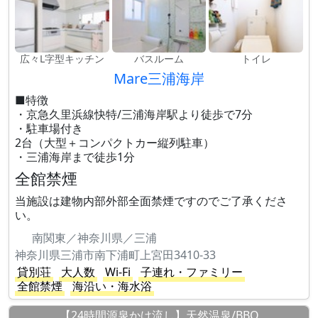
広々L字型キッチン
バスルーム
トイレ
Mare三浦海岸
■特徴
・京急久里浜線快特/三浦海岸駅より徒歩で7分
・駐車場付き
2台（大型＋コンパクトカー縦列駐車）
・三浦海岸まで徒歩1分
全館禁煙
当施設は建物内部外部全面禁煙ですのでご了承くださ
い。
南関東／神奈川県／三浦
神奈川県三浦市南下浦町上宮田3410-33
貸別荘
大人数
Wi-Fi
子連れ・ファミリー
全館禁煙
海沿い・海水浴
【24時間源泉かけ流し】天然温泉/BBQ