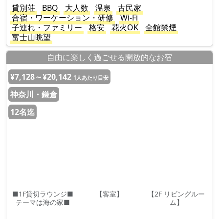
貸別荘
BBQ
大人数
温泉
古民家
合宿・ワーケーション・研修
Wi-Fi
子連れ・ファミリー
格安
花火OK
全館禁煙
富士山眺望
自由に楽しく過ごせる開放的なお宿
¥7,128～¥20,142
1人あたり目安
神奈川・鎌倉
12名迄
■1F貸切ラウンジ■
【客室】
【2F リビングルー
テーマは海の家■
ム】