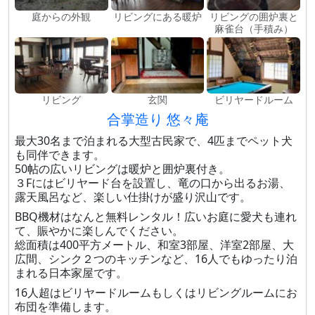
庭からの外観
リビングにある暖炉
リビングの囲炉裏と
麻雀台（手積み）
リビング
玄関
ビリヤードルーム
合掌造り 悠々庵
最大30名まで泊まれる大型古民家で、4匹までペット犬
も同伴できます。
50帖の広いリビングは暖炉と囲炉裏付き。
３Fにはビリヤード台を設置し、竜の口から出るお湯、
露天風呂など、楽しい仕掛けが盛り沢山です。
BBQ機材はなんと無料レンタル！広いお庭に愛犬も連れ
て、賑やかに楽しんでください。
総面積は400平方メートル、和室3部屋、洋室2部屋、大
広間、シンク２つのキッチンなど、16人でもゆったり泊
まれる日本家屋です。
16人超はビリヤードルームもしくはリビングルームにお
布団を準備します。