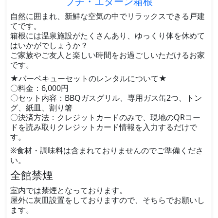
プチ・エターン箱根
自然に囲まれ、新鮮な空気の中でリラックスできる戸建
てです。
箱根には温泉施設がたくさんあり、ゆっくり体を休めて
はいかがでしょうか？
ご家族やご友人と楽しい時間をお過ごしいただけるお家
です。
★バーベキューセットのレンタルについて★
〇料金：6,000円
〇セット内容：BBQガスグリル、専用ガス缶2つ、トン
グ、紙皿、割り箸
〇決済方法：クレジットカードのみで、現地のQRコー
ドを読み取りクレジットカード情報を入力するだけで
す。
※食材・調味料は含まれておりませんのでご準備くださ
い。
全館禁煙
室内では禁煙となっております。
屋外に灰皿設置をしておりますので、そちらでお願いし
ます。