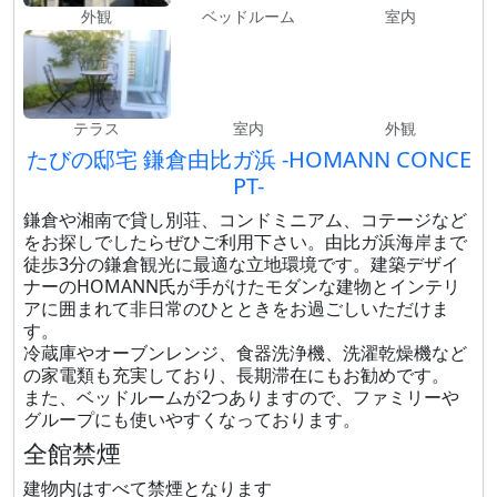
外観
ベッドルーム
室内
テラス
室内
外観
たびの邸宅 鎌倉由比ガ浜 -HOMANN CONCE
PT-
鎌倉や湘南で貸し別荘、コンドミニアム、コテージなど
をお探しでしたらぜひご利用下さい。由比ガ浜海岸まで
徒歩3分の鎌倉観光に最適な立地環境です。建築デザイ
ナーのHOMANN氏が手がけたモダンな建物とインテリ
アに囲まれて非日常のひとときをお過ごしいただけま
す。
冷蔵庫やオーブンレンジ、食器洗浄機、洗濯乾燥機など
の家電類も充実しており、長期滞在にもお勧めです。
また、ベッドルームが2つありますので、ファミリーや
グループにも使いやすくなっております。
全館禁煙
建物内はすべて禁煙となります