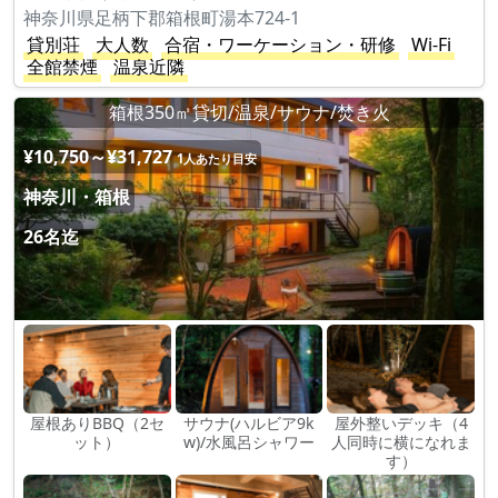
神奈川県足柄下郡箱根町湯本724-1
貸別荘
大人数
合宿・ワーケーション・研修
Wi-Fi
全館禁煙
温泉近隣
箱根350㎡貸切/温泉/サウナ/焚き火
¥10,750～¥31,727
1人あたり目安
神奈川・箱根
26名迄
屋根ありBBQ（2セ
サウナ(ハルビア9k
屋外整いデッキ（4
ット）
w)/水風呂シャワー
人同時に横になれま
す）