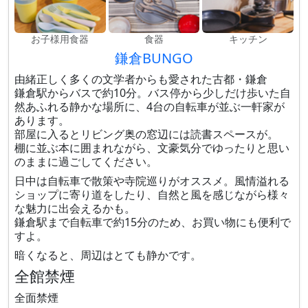
お子様用食器
食器
キッチン
鎌倉BUNGO
由緒正しく多くの文学者からも愛された古都・鎌倉
鎌倉駅からバスで約10分。バス停から少しだけ歩いた自
然あふれる静かな場所に、4台の自転車が並ぶ一軒家が
あります。
部屋に入るとリビング奥の窓辺には読書スペースが。
棚に並ぶ本に囲まれながら、文豪気分でゆったりと思い
のままに過ごしてください。
日中は自転車で散策や寺院巡りがオススメ。風情溢れる
ショップに寄り道をしたり、自然と風を感じながら様々
な魅力に出会えるかも。
鎌倉駅まで自転車で約15分のため、お買い物にも便利で
すよ。
暗くなると、周辺はとても静かです。
全館禁煙
全面禁煙