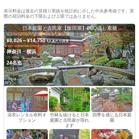
表示料金は過去の見積り実績を統計的に示した中央参考値です。実
際の宿泊料金の下限および上限ではありません。
日本庭園と古民家【飯田屋】BBQ流し素麺
¥8,026～¥14,750
1人あたり目安
神奈川・横浜
24名迄
浴衣レンタル有料オ
竹林を抜けると日本
四季を感じる日本庭
プション
庭園と古民家が現れ
園
ます