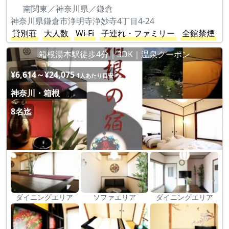
南関東／神奈川県／鎌倉
神奈川県鎌倉市浄明寺浄妙寺4丁目4-24
貸別荘
大人数
Wi-Fi
子連れ・ファミリー
全館禁煙
箱根湯本駅徒歩4分｜3DK｜温泉クーポン
¥6,614～¥24,075
1人あたり目安
神奈川・箱根
8名迄
ダイニングエリア
ソファエリア
ダイニングエリア