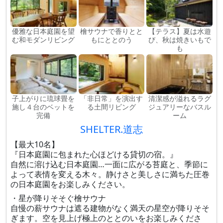
優雅な日本庭園を望
檜サウナで香りとと
【テラス】夏は水遊
む和モダンリビング
もにととのう
び、秋は焼きいもで
も
子上がりに琉球畳を
「非日常」を演出す
清潔感が溢れるラグ
施し４台のベットを
る土間リビング
ジュアリーなバスル
完備
ーム
SHELTER.道志
【最大10名】
『日本庭園に包まれた心ほどける貸切の宿。』
自然に溶け込む日本庭園…一面に広がる苔庭と、季節に
よって表情を変える木々。静けさと美しさに満ちた圧巻
の日本庭園をお楽しみください。
・星が降りそそぐ檜サウナ
自慢の薪サウナは遮る建物がなく満天の星空が降りそそ
ぎます。空を見上げ極上のととのいをお楽しみくださ