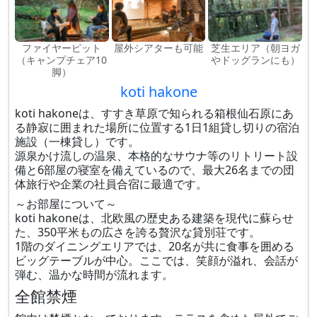
ファイヤーピット
屋外シアターも可能
芝生エリア（朝ヨガ
（キャンプチェア10
やドッグランにも）
脚）
koti hakone
koti hakoneは、すすき草原で知られる箱根仙石原にあ
る静寂に囲まれた場所に位置する1日1組貸し切りの宿泊
施設（一棟貸し）です。
源泉かけ流しの温泉、本格的なサウナ等のリトリート設
備と6部屋の寝室を備えているので、最大26名までの団
体旅行や企業の社員合宿に最適です。
～お部屋について～
koti hakoneは、北欧風の歴史ある建築を現代に蘇らせ
た、350平米もの広さを誇る贅沢な貸別荘です。
1階のダイニングエリアでは、20名が共に食事を囲める
ビッグテーブルが中心。ここでは、笑顔が溢れ、会話が
弾む、温かな時間が流れます。
全館禁煙