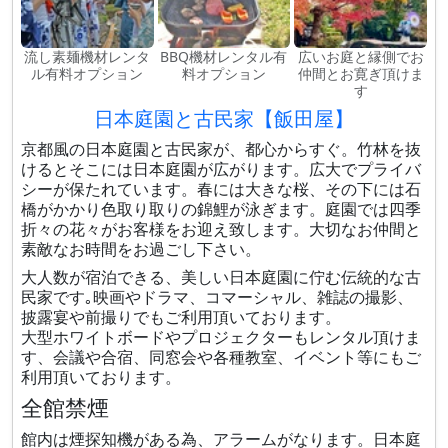
流し素麺機材レンタ
BBQ機材レンタル有
広いお庭と縁側でお
ル有料オプション
料オプション
仲間とお寛ぎ頂けま
す
日本庭園と古民家【飯田屋】
京都風の日本庭園と古民家が、都心からすぐ。竹林を抜
けるとそこには日本庭園が広がります。広大でプライバ
シーが保たれています。春には大きな桜、その下には石
橋がかかり色取り取りの錦鯉が泳ぎます。庭園では四季
折々の花々がお客様をお迎え致します。大切なお仲間と
素敵なお時間をお過ごし下さい。
大人数が宿泊できる、美しい日本庭園に佇む伝統的な古
民家です｡映画やドラマ、コマーシャル、雑誌の撮影、
披露宴や前撮りでもご利用頂いております。
大型ホワイトボードやプロジェクターもレンタル頂けま
す、会議や合宿、同窓会や各種教室、イベント等にもご
利用頂いております。
全館禁煙
館内は煙探知機がある為、アラームがなります。日本庭