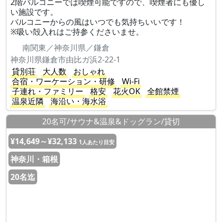
2階バルコニーでは喫煙可能ですので、喫煙者にも優し
い施設です。
バルコニーからの風はいつでも気持ちいいです！
※吸い殻入れはご持参くださいませ。
南関東／神奈川県／鎌倉
神奈川県鎌倉市由比ガ浜2-22-1
貸別荘
大人数
おしゃれ
合宿・ワーケーション・研修
Wi-Fi
子連れ・ファミリー
格安
花火OK
全館禁煙
温泉近隣
海沿い・海水浴
20名可/サウナ&温泉&ドッグラン/貸切
¥14,649～¥32,133
1人あたり目安
神奈川・箱根
20名迄