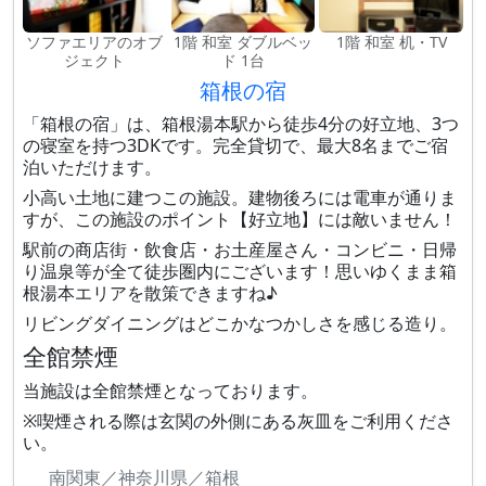
ソファエリアのオブ
1階 和室 ダブルベッ
1階 和室 机・TV
ジェクト
ド 1台
箱根の宿
「箱根の宿」は、箱根湯本駅から徒歩4分の好立地、3つ
の寝室を持つ3DKです。完全貸切で、最大8名までご宿
泊いただけます。
小高い土地に建つこの施設。建物後ろには電車が通りま
すが、この施設のポイント【好立地】には敵いません！
駅前の商店街・飲食店・お土産屋さん・コンビニ・日帰
り温泉等が全て徒歩圏内にございます！思いゆくまま箱
根湯本エリアを散策できますね♪
リビングダイニングはどこかなつかしさを感じる造り。
全館禁煙
当施設は全館禁煙となっております。
※喫煙される際は玄関の外側にある灰皿をご利用くださ
い。
南関東／神奈川県／箱根