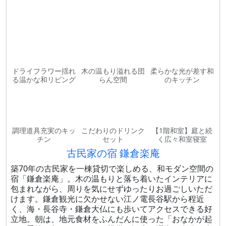
ドライフラワー揺れ
木の温もり溢れる団
柔らかな光が差す和
る温かな和リビング
らん空間
のキッチン
調理道具充実のキッ
こだわりのドリンク
【1階和室】庭と続
チン
セット
く広々和室寝室
古民家の宿 鎌倉楽庵
築70年の古民家を一棟貸切で楽しめる、和モダン空間の
宿「鎌倉楽庵」。木の温もりと落ち着いたインテリアに
包まれながら、周りを気にせずゆったりお過ごしいただ
けます。鎌倉観光に欠かせない江ノ電長谷駅から程近
く、海・長谷寺・鎌倉大仏にも歩いてアクセスできる好
立地。朝は、地元食材をふんだんに使った「おなかが起