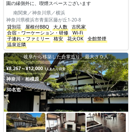
園の縁側外に、喫煙スペースございます
南関東／神奈川県／横浜
神奈川県横浜市青葉区藤が丘1-20-8
貸別荘
屋根付BBQ
大人数
古民家
合宿・ワーケーション・研修
Wi-Fi
子連れ・ファミリー
格安
花火OK
全館禁煙
温泉近隣
岐阜から移築した合掌造り。最大３０人
¥8,267～¥12,000
1人あたり目安
神奈川・相模原
30名迄