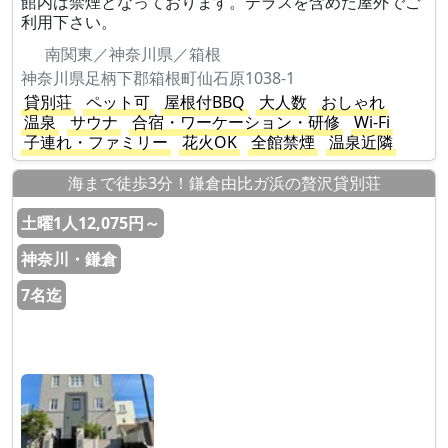
館内は禁煙となっております。テラスを含めた屋外でご
利用下さい。
南関東／神奈川県／箱根
神奈川県足柄下郡箱根町仙石原1038-1
貸別荘
ペット可
屋根付BBQ
大人数
おしゃれ
温泉
サウナ
合宿・ワーケーション・研修
Wi-Fi
子連れ・ファミリー
花火OK
全館禁煙
温泉近隣
海まで徒歩3分！鎌倉由比ガ浜の贅沢貸別荘
土曜1人12,075円～
神奈川・鎌倉
7名迄