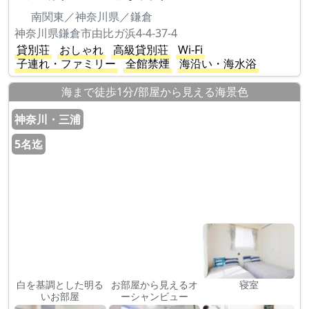
南関東／神奈川県／鎌倉
神奈川県鎌倉市由比ガ浜4-4-37-4
貸別荘
おしゃれ
高級貸別荘
Wi-Fi
子連れ・ファミリー
全館禁煙
海沿い・海水浴
海まで徒歩1分/部屋から見える海景色
神奈川・三浦
5名迄
白を基調とした明る
お部屋から見えるオ
寝室
いお部屋
ーシャンビュー