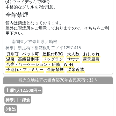
④ ウッドデッキでBBQ
本格的なグリルを2台用意。
全館禁煙
館内は禁煙となっております。
屋外に喫煙所をご用意しておりますので、そちらをご利
用下さい。
南関東／神奈川県／箱根
神奈川県足柄下郡箱根町二ノ平1297-415
貸別荘
ペット可
屋根付BBQ
大人数
おしゃれ
温泉
高級貸別荘
ドッグラン
サウナ
露天風呂
合宿・ワーケーション・研修
Wi-Fi
子連れ・ファミリー
全館禁煙
温泉近隣
観光立地抜群の鎌倉築70年古民家宿で憩う
土曜1人12,500円～
神奈川・鎌倉
8名迄