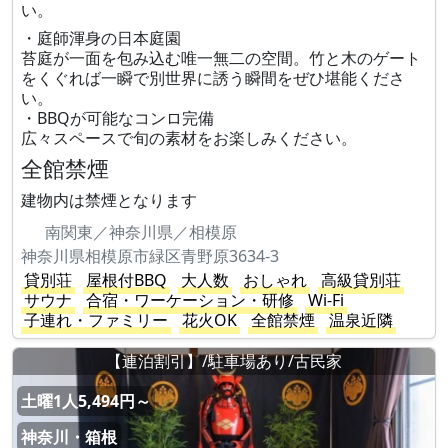
い。
・庭師渾身の日本庭園
苔庭が一面を包み込む唯一無二の空間。竹と木のゲート
をくぐれば一瞬で別世界に誘う瞬間をぜひ堪能くださ
い。
・BBQが可能なコンロ完備
広々スペースで旬の素材をお楽しみください。
全館禁煙
建物内は禁煙となります
南関東／神奈川県／相模原
神奈川県相模原市緑区青野原3634-3
貸別荘
屋根付BBQ
大人数
おしゃれ
高級貸別荘
サウナ
合宿・ワーケーション・研修
Wi-Fi
子連れ・ファミリー
花火OK
全館禁煙
温泉近隣
【連泊割引】/駐車場あり/古民家
土曜1人5,494円～
神奈川・箱根