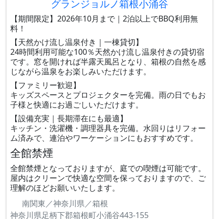
グランジョルノ箱根小涌谷
【期間限定】2026年10月まで｜2泊以上でBBQ利用無
料！
【天然かけ流し温泉付き｜一棟貸切】
24時間利用可能な100％天然かけ流し温泉付きの貸切宿
です。窓を開ければ半露天風呂となり、箱根の自然を感
じながら温泉をお楽しみいただけます。
【ファミリー歓迎】
キッズスペースとプロジェクターを完備。雨の日でもお
子様と快適にお過ごしいただけます。
【設備充実｜長期滞在にも最適】
キッチン・洗濯機・調理器具を完備。水回りはリフォー
ム済みで、連泊やワーケーションにもおすすめです。
全館禁煙
全館禁煙となっておりますが、庭での喫煙は可能です。
屋内はクリーンで快適な空間を保っておりますので、ご
理解のほどお願いいたします。
南関東／神奈川県／箱根
神奈川県足柄下郡箱根町小涌谷443-155