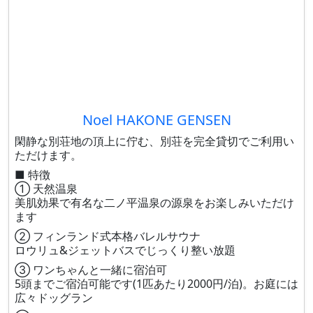
Noel HAKONE GENSEN
閑静な別荘地の頂上に佇む、別荘を完全貸切でご利用い
ただけます。
■ 特徴
① 天然温泉
美肌効果で有名な二ノ平温泉の源泉をお楽しみいただけ
ます
② フィンランド式本格バレルサウナ
ロウリュ&ジェットバスでじっくり整い放題
③ ワンちゃんと一緒に宿泊可
5頭までご宿泊可能です(1匹あたり2000円/泊)。お庭には
広々ドッグラン