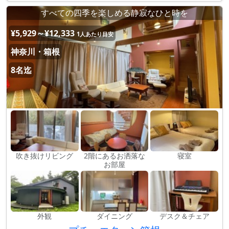
すべての四季を楽しめる静寂なひと時を
¥5,929～¥12,333
1人あたり目安
神奈川・箱根
8名迄
吹き抜けリビング
2階にあるお洒落な
寝室
お部屋
外観
ダイニング
デスク＆チェア