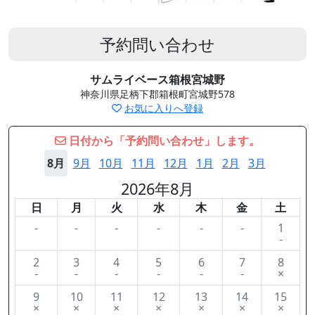
予約問い合わせ
サムライベース箱根宮城野
神奈川県足柄下郡箱根町宮城野578
お気に入りへ登録
日付から「予約問い合わせ」します。
8月
9月
10月
11月
12月
1月
2月
3月
2026年8月
日
月
火
水
木
金
土
-
-
-
-
-
-
1
-
2
3
4
5
6
7
8
-
-
-
-
-
-
×
9
10
11
12
13
14
15
×
×
×
×
×
×
×