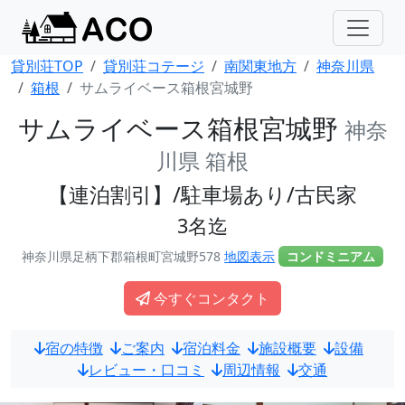
貸別荘TOP
貸別荘コテージ
南関東地方
神奈川県
箱根
サムライベース箱根宮城野
サムライベース箱根宮城野
神奈
川県 箱根
【連泊割引】/駐車場あり/古民家
3名迄
神奈川県足柄下郡箱根町宮城野578
地図表示
コンドミニアム
今すぐコンタクト
宿の特徴
ご案内
宿泊料金
施設概要
設備
レビュー・口コミ
周辺情報
交通