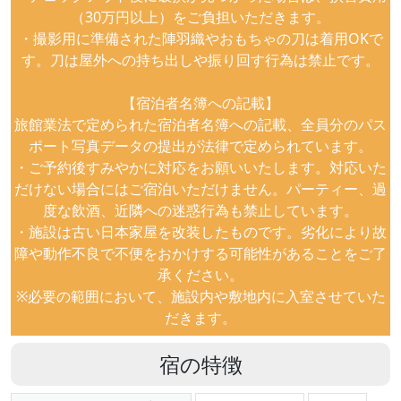
（30万円以上）をご負担いただきます。
・撮影用に準備された陣羽織やおもちゃの刀は着用OKで
す。刀は屋外への持ち出しや振り回す行為は禁止です。
【宿泊者名簿への記載】
旅館業法で定められた宿泊者名簿への記載、全員分のパス
ポート写真データの提出が法律で定められています。
・ご予約後すみやかに対応をお願いいたします。対応いた
だけない場合にはご宿泊いただけません。パーティー、過
度な飲酒、近隣への迷惑行為も禁止しています。
・施設は古い日本家屋を改装したものです。劣化により故
障や動作不良で不便をおかけする可能性があることをご了
承ください。
※必要の範囲において、施設内や敷地内に入室させていた
だきます。
宿の特徴