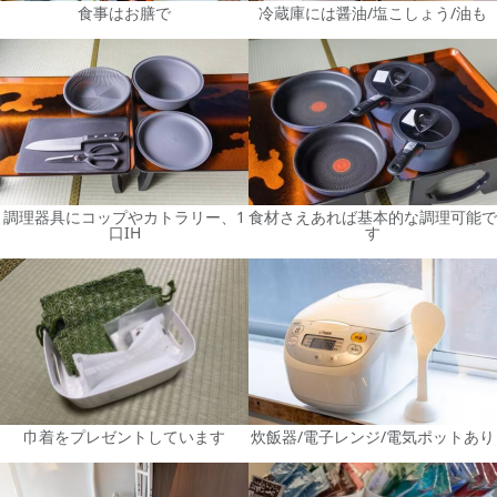
食事はお膳で
冷蔵庫には醤油/塩こしょう/油も
調理器具にコップやカトラリー、1
食材さえあれば基本的な調理可能で
口IH
す
巾着をプレゼントしています
炊飯器/電子レンジ/電気ポットあり