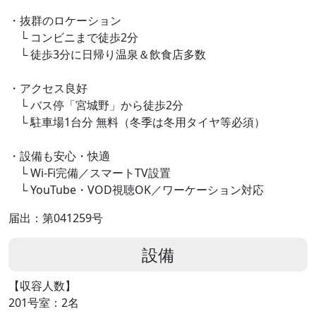
・抜群のロケーション
└ コンビニまで徒歩2分
└ 徒歩3分に日帰り温泉＆飲食店多数
・アクセス良好
└ バス停「宮城野」から徒歩2分
└ 駐車場1台分 無料（冬季は冬用タイヤ等必須）
・設備も安心・快適
└ Wi-Fi完備／スマートTV設置
└ YouTube・VOD視聴OK／ワーケーション対応
届出：第041259号
設備
【収容人数】
201号室：2名