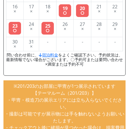
16
17
18
21
22
19
20
×
×
×
×
×
○
○
24
26
27
28
29
23
25
×
×
×
×
×
○
○
30
31
-
-
-
-
-
×
×
問い合わせ前に、
宿泊料金
をよくご確認下さい。予約状況は、
最新情報でない場合がございます。〇予約可または要問い合わせ
×満室または予約不可
※201/203のお部屋に甲冑が1つ展示されています
【テーマルーム（201/203）】
・甲冑・模造刀の展示エリアには立ち入らないでくださ
い。
・撮影は可能ですが展示物には手を触れないようお願いい
たします。
・チェックアウト後に破損が見つかった場合は、損害費用