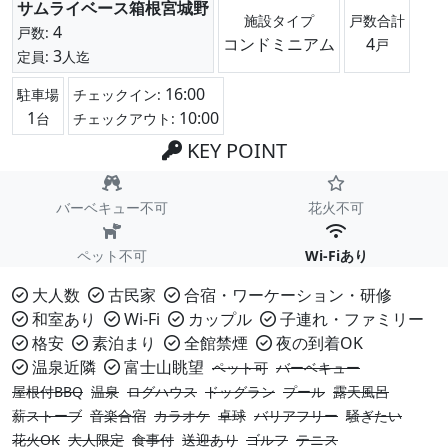
サムライベース箱根宮城野
施設タイプ
戸数合計
4
戸数:
コンドミニアム
4
戸
3
定員:
人迄
16:00
駐車場
チェックイン:
1
10:00
台
チェックアウト:
KEY POINT
バーベキュー不可
花火不可
ペット不可
Wi-Fiあり
大人数
古民家
合宿・ワーケーション・研修
和室あり
Wi-Fi
カップル
子連れ・ファミリー
格安
素泊まり
全館禁煙
夜の到着OK
温泉近隣
富士山眺望
ペット可
バーベキュー
屋根付BBQ
温泉
ログハウス
ドッグラン
プール
露天風呂
薪ストーブ
音楽合宿
カラオケ
卓球
バリアフリー
騒ぎたい
花火OK
大人限定
食事付
送迎あり
ゴルフ
テニス