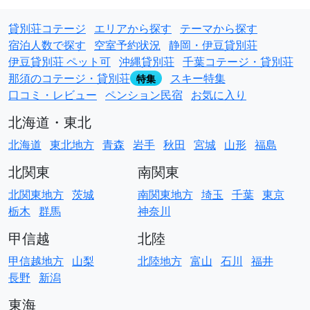
貸別荘コテージ
エリアから探す
テーマから探す
宿泊人数で探す
空室予約状況
静岡・伊豆貸別荘
伊豆貸別荘 ペット可
沖縄貸別荘
千葉コテージ・貸別荘
那須のコテージ・貸別荘
スキー特集
特集
口コミ・レビュー
ペンション民宿
お気に入り
北海道・東北
北海道
東北地方
青森
岩手
秋田
宮城
山形
福島
北関東
南関東
北関東地方
茨城
南関東地方
埼玉
千葉
東京
栃木
群馬
神奈川
甲信越
北陸
甲信越地方
山梨
北陸地方
富山
石川
福井
長野
新潟
東海