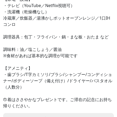
・テレビ（YouTube／Netflix視聴可）
・洗濯機（乾燥機なし）
冷蔵庫／炊飯器／湯沸かしポットオーブンレンジ／1口IH
コンロ
調理器具：包丁・フライパン・鍋・まな板・おたま など
調味料：油／塩こしょう／醤油
※食材があれば基本的な調理が可能です
【アメニティ】
・歯ブラシ/T字カミソリ/ブラシ/シャンプー/コンディショ
ナー/ボディーソープ（備え付け）/ドライヤー/バスタオル
（人数分）
巾着はささやかなプレゼントです。ご滞在の記念にお持ち
帰りください。