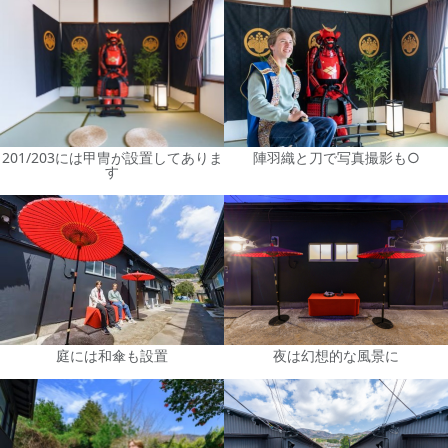
201/203には甲冑が設置してありま
陣羽織と刀で写真撮影も○
す
庭には和傘も設置
夜は幻想的な風景に