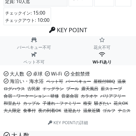
10
定員:
人迄
15:00
チェックイン:
10:00
チェックアウト:
KEY POINT
バーベキュー不可
花火不可
ペット不可
Wi-Fiあり
大人数
卓球
Wi-Fi
全館禁煙
海沿い・海水浴
ペット可
バーベキュー
屋根付BBQ
温泉
ログハウス
古民家
ドッグラン
プール
露天風呂
薪ストーブ
合宿・ワーケーション・研修
音楽合宿
カラオケ
バリアフリー
和室あり
カップル
子連れ・ファミリー
格安
騒ぎたい
花火OK
大人限定
食事付
夜の到着OK
送迎あり
温泉近隣
ゴルフ
テニス
KEY POINTの詳細
大人数