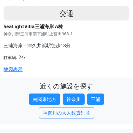
交通
SeaLightVilla三浦海岸 A棟
神奈川県三浦市南下浦町上宮田968-1
三浦海岸・津久井浜駅徒歩18分
2
駐車場:
台
地図表示
近くの施設を探す
南関東地方
神奈川
三浦
神奈川の大人数貸別荘