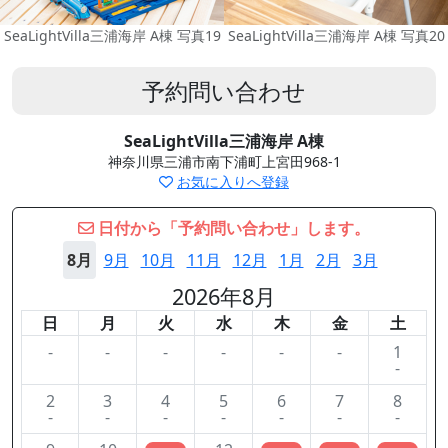
SeaLightVilla三浦海岸 A棟 写真19
SeaLightVilla三浦海岸 A棟 写真20
予約問い合わせ
SeaLightVilla三浦海岸 A棟
神奈川県三浦市南下浦町上宮田968-1
お気に入りへ登録
日付から「予約問い合わせ」します。
8月
9月
10月
11月
12月
1月
2月
3月
2026年8月
日
月
火
水
木
金
土
-
-
-
-
-
-
1
-
2
3
4
5
6
7
8
-
-
-
-
-
-
-