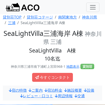
貸別荘TOP
貸別荘コテージ
南関東地方
神奈川県
三浦
SeaLightVilla三浦海岸 A棟
SeaLightVilla三浦海岸 A棟
神奈川
県 三浦
SeaLightVilla A棟
10名迄
神奈川県三浦市南下浦町上宮田968-1
地図表示
貸別荘
今すぐコンタクト
宿の特徴
ご案内
宿泊料金
施設概要
設備
レビュー・口コミ
周辺情報
交通