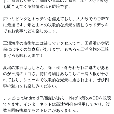
す。風通しが良く、潮騒や電車の走る音、木々のざわめき
も聞こえてくる旅情溢れる環境です。
広いリビングとキッチンを備えており、大人数でのご滞在
に最適です。畑と山々の牧歌的な風景を臨むウッドデッキ
でもお食事などを楽しめます。
三浦海岸の市街地には徒歩でアクセスでき、国道沿いや駅
前には多くの飲食店があります。もちろん三浦名物の三崎
まぐろも味わえます！
夏場の旅行はもちろん、春・秋・冬それぞれに魅力がある
のが三浦の面白さ。特に冬場はあちこちに三浦大根が干さ
れており、シュールで牧歌的な光景に癒されます。ぜひ四
季の魅力をお楽しみください。
テレビにはAndroid TV機能があり、Netflix等のVODを視聴
できます。インターネットは高速Wi-Fiを採用しており、複
数台同時接続でもストレスがありません。