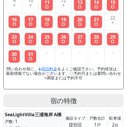
9
10
12
11
13
14
15
×
×
×
○
○
○
○
22
16
17
18
19
20
21
×
○
○
○
○
○
○
23
24
25
26
27
28
29
○
○
○
○
○
○
○
-
-
-
-
-
30
31
○
○
問い合わせ前に、
宿泊料金
をよくご確認下さい。予約状況は、
最新情報でない場合がございます。〇予約可または要問い合わせ
×満室または予約不可
宿の特徴
SeaLightVilla三浦海岸 A棟
施設タイプ
戸数合計
駐車場
1
戸数:
貸別荘
1
2
戸
台