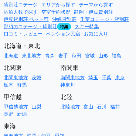
貸別荘コテージ
エリアから探す
テーマから探す
宿泊人数で探す
空室予約状況
静岡・伊豆貸別荘
伊豆貸別荘 ペット可
沖縄貸別荘
千葉コテージ・貸別荘
那須のコテージ・貸別荘
スキー特集
特集
口コミ・レビュー
ペンション民宿
お気に入り
北海道・東北
北海道
東北地方
青森
岩手
秋田
宮城
山形
福島
北関東
南関東
北関東地方
茨城
南関東地方
埼玉
千葉
東京
栃木
群馬
神奈川
甲信越
北陸
甲信越地方
山梨
北陸地方
富山
石川
福井
長野
新潟
東海
東海地方
静岡・伊豆
愛知