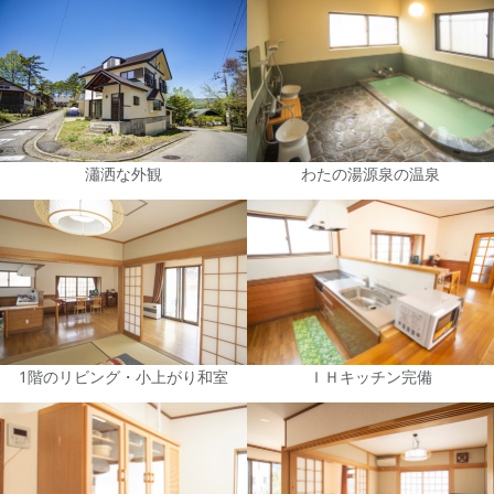
瀟洒な外観
わたの湯源泉の温泉
1階のリビング・小上がり和室
ＩＨキッチン完備