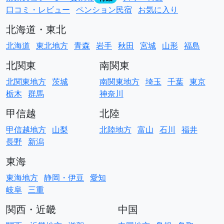
口コミ・レビュー
ペンション民宿
お気に入り
北海道・東北
北海道
東北地方
青森
岩手
秋田
宮城
山形
福島
北関東
南関東
北関東地方
茨城
南関東地方
埼玉
千葉
東京
栃木
群馬
神奈川
甲信越
北陸
甲信越地方
山梨
北陸地方
富山
石川
福井
長野
新潟
東海
東海地方
静岡・伊豆
愛知
岐阜
三重
関西・近畿
中国