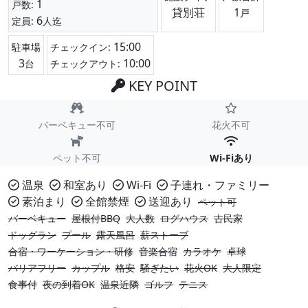
1
戸数:
貸別荘
1
戸
6
定員:
人迄
15:00
駐車場
チェックイン:
3
10:00
台
チェックアウト:
KEY POINT
バーベキュー不可
花火不可
ペット不可
Wi-Fiあり
温泉
和室あり
Wi-Fi
子連れ・ファミリー
素泊まり
全館禁煙
送迎あり
ペット可
バーベキュー
屋根付BBQ
大人数
ログハウス
古民家
ドッグラン
プール
露天風呂
薪ストーブ
合宿・ワーケーション・研修
音楽合宿
カラオケ
卓球
バリアフリー
カップル
格安
騒ぎたい
花火OK
大人限定
食事付
夜の到着OK
温泉近隣
ゴルフ
テニス