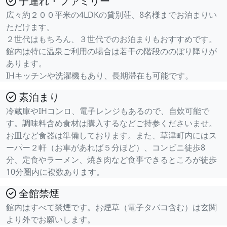
子連れ・ファミリー
広々約２００平米の4LDKの貸別荘、8名様までお泊まりい
ただけます。
２世代はもちろん、３世代でのお泊まりもおすすめです。
館内は特に温泉ご利用の場合は若干の階段ののぼり降りが
あります。
IHキッチンや洗濯機もあり、長期滞在も可能です。
素泊まり
冷蔵庫やIHコンロ、電子レンジもあるので、自炊可能で
す。調味料含め食材は購入するなどご持参くださいませ。
お皿など食器は準備しております。また、草津町内にはス
ーパー２軒（お車があれば５分ほど）、コンビニ徒歩8
分、定食やラーメン、焼き肉など食事できるところが徒歩
10分圏内に複数あります。
全館禁煙
館内はすべて禁煙です。お煙草（電子タバコ含む）は玄関
より外でお願いします。