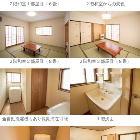
２階和室１部屋目（６畳）
２階和室からの景色
２階和室２部屋目（８畳）
２階和室３部屋目（８畳）
全自動洗濯機もあり長期滞在可能
１階洗面