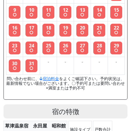
9
10
11
12
13
14
15
○
○
○
○
○
○
○
16
17
18
19
20
21
22
○
○
○
○
○
○
○
23
24
25
26
27
28
29
○
○
○
○
○
○
○
-
-
-
-
-
30
31
○
○
問い合わせ前に、
宿泊料金
をよくご確認下さい。予約状況は、
最新情報でない場合がございます。〇予約可または要問い合わせ
×満室または予約不可
宿の特徴
草津温泉宿 永田屋 昭和館
施設タイプ
戸数合計