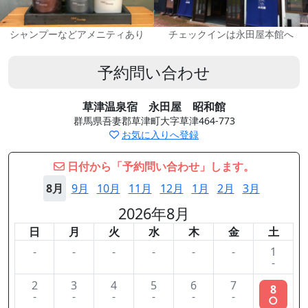
シャンプーなどアメニティあり
チェックインは永田屋本館へ
予約問い合わせ
草津温泉宿 永田屋 昭和館
群馬県吾妻郡草津町大字草津464-773
お気に入りへ登録
日付から「予約問い合わせ」します。
8月
9月
10月
11月
12月
1月
2月
3月
2026年8月
日
月
火
水
木
金
土
-
-
-
-
-
-
1
-
2
3
4
5
6
7
8
-
-
-
-
-
-
○