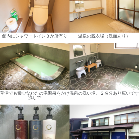
館内にシャワートイレ３か所有り
温泉の脱衣場（洗面あり）
草津でも稀少なわたの湯源泉をかけ
温泉の洗い場、２名分あり広いです
流しで