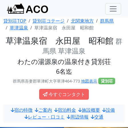
貸別荘TOP
貸別荘コテージ
北関東地方
群馬県
草津温泉
草津温泉宿 永田屋 昭和館
草津温泉宿 永田屋 昭和館
群
馬県 草津温泉
わたの湯源泉の温泉付き貸別荘
6名迄
群馬県吾妻郡草津町大字草津464-773
地図表示
貸別荘
今すぐコンタクト
宿の特徴
ご案内
宿泊料金
施設概要
設備
レビュー・口コミ
周辺情報
交通