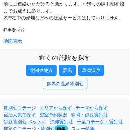
前にご連絡いただけると助かります。お帰りの際も昭和館
までお迎えに参ります。
※滞在中の湯畑などへの送迎サービスはしておりません。
3
駐車場:
台
地図表示
近くの施設を探す
北関東地方
群馬
草津温泉
群馬の温泉貸別荘
貸別荘コテージ
エリアから探す
テーマから探す
宿泊人数で探す
空室予約状況
静岡・伊豆貸別荘
伊豆貸別荘 ペット可
沖縄貸別荘
千葉コテージ・貸別荘
那須のコテージ・貸別荘
スキー特集
特集