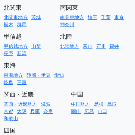
北関東
南関東
北関東地方
茨城
南関東地方
埼玉
千葉
東京
栃木
群馬
神奈川
甲信越
北陸
甲信越地方
山梨
北陸地方
富山
石川
福井
長野
新潟
東海
東海地方
静岡・伊豆
愛知
岐阜
三重
関西・近畿
中国
関西・近畿地方
滋賀
中国地方
島根
鳥取
京都
大阪
兵庫
奈良
岡山
広島
山口
和歌山
四国