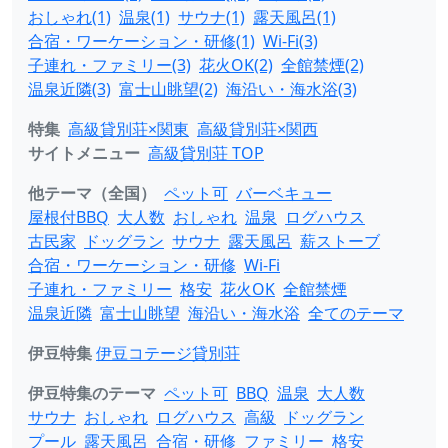
おしゃれ(1)
温泉(1)
サウナ(1)
露天風呂(1)
合宿・ワーケーション・研修(1)
Wi-Fi(3)
子連れ・ファミリー(3)
花火OK(2)
全館禁煙(2)
温泉近隣(3)
富士山眺望(2)
海沿い・海水浴(3)
特集
高級貸別荘×関東
高級貸別荘×関西
サイトメニュー
高級貸別荘 TOP
他テーマ（全国）
ペット可
バーベキュー
屋根付BBQ
大人数
おしゃれ
温泉
ログハウス
古民家
ドッグラン
サウナ
露天風呂
薪ストーブ
合宿・ワーケーション・研修
Wi-Fi
子連れ・ファミリー
格安
花火OK
全館禁煙
温泉近隣
富士山眺望
海沿い・海水浴
全てのテーマ
伊豆特集
伊豆コテージ貸別荘
伊豆特集のテーマ
ペット可
BBQ
温泉
大人数
サウナ
おしゃれ
ログハウス
高級
ドッグラン
プール
露天風呂
合宿・研修
ファミリー
格安