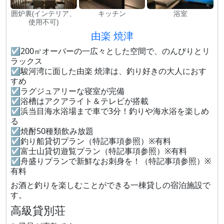
囲炉裏(インテリア、
キッチン
浴室
使用不可)
由楽 焼津
☑︎200㎡オーバーの一広々とした空間で、のんびりとリ
ラックス
☑︎駿河湾に面した由楽 焼津は、釣り好きの大人におす
すめ
☑︎ラグジュアリーな寝室が完備
☑︎浴槽はアクアライト＆テレビが搭載
☑︎浜当目海水浴場まで車で3分！釣りや海水浴を楽しめ
る
☑︎焼酎50種類飲み放題
☑︎釣り船貸切プラン（特記事項参照）※有料
☑︎富士山貸切遊覧プラン（特記事項参照）※有料
☑︎舟盛りプランで新鮮なお刺身を！（特記事項参照）※
有料
お酒と釣りを楽しむことができる一棟貸しの宿泊施設で
す。
高級貸別荘