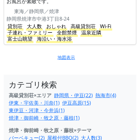
お風呂が素敵です。
東海／静岡県／焼津
静岡県焼津市中港3丁目8-24
貸別荘
大人数
おしゃれ
高級貸別荘
Wi-Fi
子連れ・ファミリー
全館禁煙
温泉近隣
富士山眺望
海沿い・海水浴
地図表示
カテゴリ検索
高級貸別荘×エリア
静岡県・伊豆(22)
熱海市(4)
伊東・宇佐美・川奈(1)
伊豆高原(15)
東伊豆・河津・今井浜(1)
焼津・御前崎・牧之原・藤枝(1)
焼津・御前崎・牧之原・藤枝×テーマ
バーベキュー(2)
屋根付BBQ(2)
大人数(3)