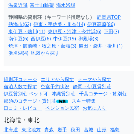
温泉近隣
富士山眺望
海水浴場
静岡県の貸別荘（キーワード指定なし）
静岡県TOP
熱海市(62)
伊東・宇佐美・川奈(14)
伊豆高原(86)
東伊豆・熱川(11)
東伊豆・河津・今井浜(6)
下田(7)
南伊豆(6)
西伊豆(6)
中伊豆(19)
御殿場(3)
焼津・御前崎・牧之原・藤枝(3)
磐田・袋井・掛川(1)
浜名湖(4)
地図から探す
貸別荘コテージ
エリアから探す
テーマから探す
宿泊人数で探す
空室予約状況
静岡・伊豆貸別荘
伊豆貸別荘 ペット可
沖縄貸別荘
千葉コテージ・貸別荘
那須のコテージ・貸別荘
スキー特集
特集
口コミ・レビュー
ペンション民宿
お気に入り
北海道・東北
北海道
東北地方
青森
岩手
秋田
宮城
山形
福島