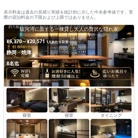
表示料金は過去の見積り実績を統計的に示した中央参考値です。実
際の宿泊料金の下限および上限ではありません。
駿河湾に面する一棟貸し大人の贅沢な隠れ家
¥6,370～¥20,571
1人あたり目安
静岡・焼津
8名迄
寝室
寝室
ダイニング