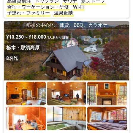
高級貸別荘
ドッグラン
サウナ
薪ストーブ
合宿・ワーケーション・研修
Wi-Fi
子連れ・ファミリー
温泉近隣
那須の中心地一棟貸、BBQ、カラオケ
¥10,250～¥18,000
1人あたり目安
栃木・那須高原
8名迄