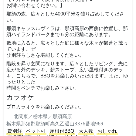
お問い合わせください。】
那須の森、広々とした4000平米を独り占めしてくださ
い。
那須キャッスルヴィラは、那須高原の西側に位置し、那
須ハイランドパークまで５分の距離にあります。
敷地に入ると、広々とした庭に様々な木々が鬱蒼と茂っ
ています。ぜ
ひ別荘らしさを堪能してください。
階段を昇り玄関になります。広々としたリビング、先に
広がる外のデッキ、薪ストーブ。広い屋根付きのデッ
キ、こちらで、BBQをお楽しみいただけます。また、ゆ
ったりとした
時間をベンチでお楽しみ下さい。
カラオケ
プロカラオケをお楽しみください。
北関東／栃木県／那須高原
栃木県那須郡那須町高久乙遅山3376番地969
貸別荘
ペット可
屋根付BBQ
大人数
おしゃれ