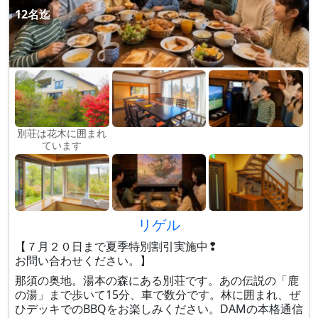
12名迄
別荘は花木に囲まれ
ています
リゲル
【７月２０日まで夏季特別割引実施中❢
お問い合わせください。】
那須の奥地。湯本の森にある別荘です。あの伝説の「鹿
の湯」まで歩いて15分、車で数分です。林に囲まれ、ぜ
ひデッキでのBBQをお楽しみください。DAMの本格通信