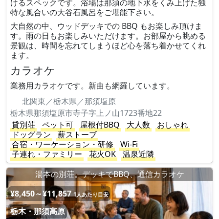
けるスペックです。浴場は那須の地下水をくみ上げた独
特な風合いの大谷石風呂をご堪能下さい。
大自然の中、ウッドデッキでの BBQ もお楽しみ頂けま
す。雨の日もお楽しみいただけます。お部屋から眺める
景観は、時間を忘れてしまうほど心を落ち着かせてくれ
ます。
カラオケ
業務用カラオケです。新曲も網羅しています。
北関東／栃木県／那須塩原
栃木県那須塩原市寺子字上ノ山1723番地22
貸別荘
ペット可
屋根付BBQ
大人数
おしゃれ
ドッグラン
薪ストーブ
合宿・ワーケーション・研修
Wi-Fi
子連れ・ファミリー
花火OK
温泉近隣
湯本の別荘。デッキでBBQ、通信カラオケ
¥8,450～¥11,857
1人あたり目安
栃木・那須高原