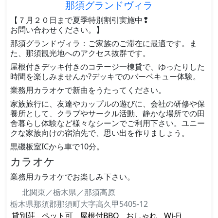
那須グランドヴィラ
【７月２０日まで夏季特別割引実施中❢
お問い合わせください。】
那須グランドヴィラ：ご家族のご滞在に最適です。ま
た、那須観光地へのアクセス抜群です。
屋根付きデッキ付きのコテージ一棟貸で、ゆったりした
時間を楽しみませんか?デッキでのバーベキュー体験。
業務用カラオケで新曲をうたってください。
家族旅行に、友達やカップルの遊びに、会社の研修や保
養所として、クラブやサークル活動、静かな場所での田
舎暮らし体験など様々なシーンでご利用下さい。ユニー
クな家族向けの宿泊先で、思い出を作りましょう。
黒磯板室ICから車で10分。
カラオケ
業務用カラオケでお楽しみ下さい。
北関東／栃木県／那須高原
栃木県那須郡那須町大字高久甲5405-12
貸別荘
ペット可
屋根付BBQ
おしゃれ
Wi-Fi