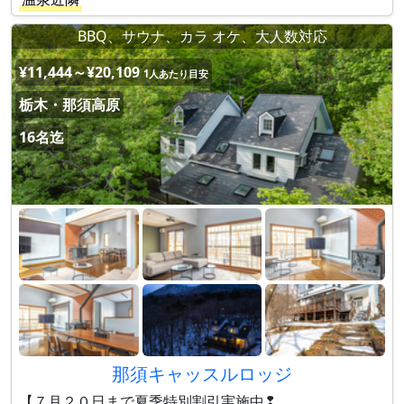
BBQ、サウナ、カラ オケ、大人数対応
¥11,444～¥20,109
1人あたり目安
栃木・那須高原
16名迄
那須キャッスルロッジ
【７月２０日まで夏季特別割引実施中❢