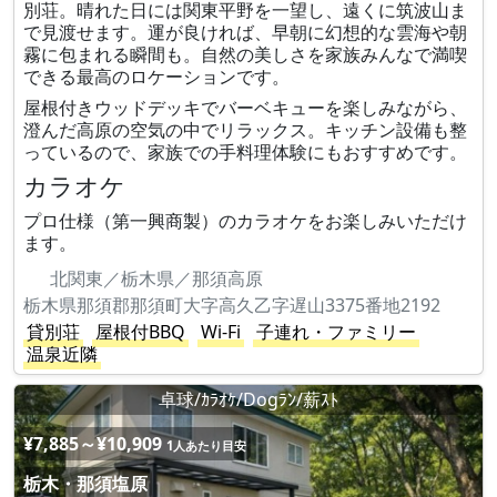
別荘。晴れた日には関東平野を一望し、遠くに筑波山ま
で見渡せます。運が良ければ、早朝に幻想的な雲海や朝
霧に包まれる瞬間も。自然の美しさを家族みんなで満喫
できる最高のロケーションです。
屋根付きウッドデッキでバーベキューを楽しみながら、
澄んだ高原の空気の中でリラックス。キッチン設備も整
っているので、家族での手料理体験にもおすすめです。
カラオケ
プロ仕様（第一興商製）のカラオケをお楽しみいただけ
ます。
北関東／栃木県／那須高原
栃木県那須郡那須町大字高久乙字遅山3375番地2192
貸別荘
屋根付BBQ
Wi-Fi
子連れ・ファミリー
温泉近隣
卓球/ｶﾗｵｹ/Dogﾗﾝ/薪ｽﾄ
¥7,885～¥10,909
1人あたり目安
栃木・那須塩原