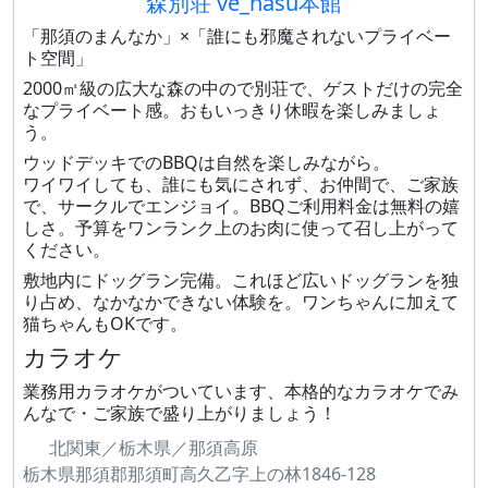
森別荘 ve_nasu本館
「那須のまんなか」×「誰にも邪魔されないプライベー
ト空間」
2000㎡級の広大な森の中ので別荘で、ゲストだけの完全
なプライベート感。おもいっきり休暇を楽しみましょ
う。
ウッドデッキでのBBQは自然を楽しみながら。
ワイワイしても、誰にも気にされず、お仲間で、ご家族
で、サークルでエンジョイ。BBQご利用料金は無料の嬉
しさ。予算をワンランク上のお肉に使って召し上がって
ください。
敷地内にドッグラン完備。これほど広いドッグランを独
り占め、なかなかできない体験を。ワンちゃんに加えて
猫ちゃんもOKです。
カラオケ
業務用カラオケがついています、本格的なカラオケでみ
んなで・ご家族で盛り上がりましょう！
北関東／栃木県／那須高原
栃木県那須郡那須町高久乙字上の林1846-128