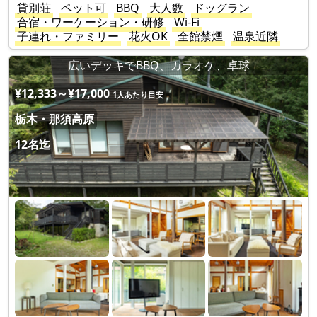
貸別荘
ペット可
BBQ
大人数
ドッグラン
合宿・ワーケーション・研修
Wi-Fi
子連れ・ファミリー
花火OK
全館禁煙
温泉近隣
広いデッキでBBQ、カラオケ、卓球
¥12,333～¥17,000
1人あたり目安
栃木・那須高原
12名迄