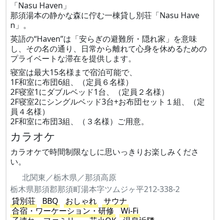
「Nasu Haven」
那須湯本の静かな森に佇む一棟貸し別荘「Nasu Have
n」。
英語の“Haven”は「安らぎの避難所・隠れ家」を意味
し、その名の通り、日常から離れて心身を休めるための
プライベートな滞在を提供します。
寝室は最大15名様まで宿泊可能で、
1F和室に布団6組、（定員６名様）
2F寝室1にダブルベッド1台、（定員２名様）
2F寝室2にシングルベッド3台+お布団セット１組、（定
員４名様）
2F和室に布団3組、（３名様）ご用意。
カラオケ
カラオケで時間制限なしに思いっきりお楽しみくださ
い。
北関東／栃木県／那須高原
栃木県那須郡那須町湯本字ツムジヶ平212-338-2
貸別荘
BBQ
おしゃれ
サウナ
合宿・ワーケーション・研修
Wi-Fi