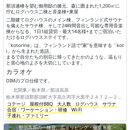
那須連峰を望む御用邸の膝元、森に囲まれた1,200㎡に
佇むログハウス二棟と音楽棟+東屋
二階建てログハウスのメイン棟、フィンランド式サウナ
を備えたサウナ棟、そして24時間音出し可能な専用音楽
棟からなる、1日1組貸切・最大14名様+までご宿泊いた
だけるログハウスステイです。
「kotorine」は、フィンランド語で“家”を意味する「kot
i」から生まれた造語。
まるで自分たちの別荘に帰ってきたかのような、温もり
と居心地のよさを大切にしています。
カラオケ
DIMのプロ仕様です。
北関東／栃木県／那須高原
栃木県那須郡那須町大字高久丙字大黒平２４７２―２２４
コテージ
屋根付BBQ
大人数
ログハウス
サウナ
合宿・ワーケーション・研修
Wi-Fi
子連れ・ファミリー
那須高原の一棟貸。広々リビング・寝室８室