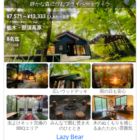
静かな森に佇むプライベートヴィラ
¥7,571～¥13,333
1人あたり目安
栃木・那須高原
8名迄
広いウッドデッキ
雨の日も安心
虫よけネット完備の
みんなで囲む焚き火
木のぬくもりを感じ
BBQエリア
のひととき
るあたたかい雰囲気
Lazy Bear