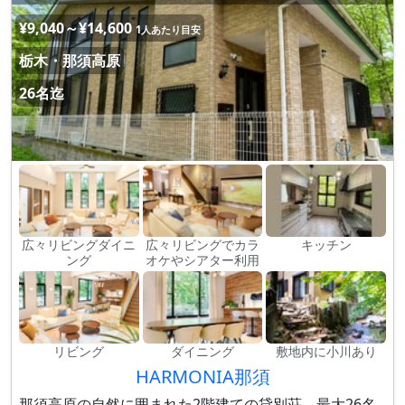
¥9,040～¥14,600
1人あたり目安
栃木・那須高原
26名迄
広々リビングダイニ
広々リビングでカラ
キッチン
ング
オケやシアター利用
リビング
ダイニング
敷地内に小川あり
HARMONIA那須
那須高原の自然に囲まれた2階建ての貸別荘。最大26名