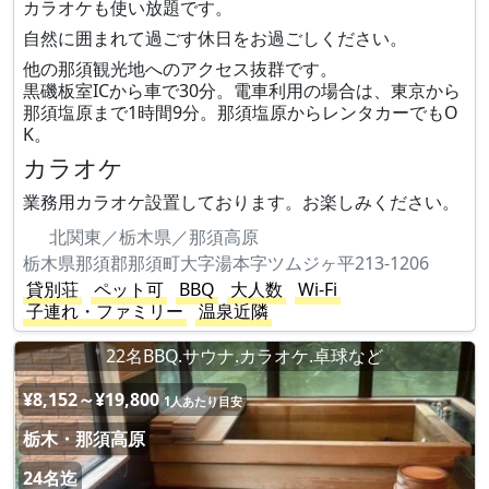
カラオケも使い放題です。
自然に囲まれて過ごす休日をお過ごしください。
他の那須観光地へのアクセス抜群です。
黒磯板室ICから車で30分。電車利用の場合は、東京から
那須塩原まで1時間9分。那須塩原からレンタカーでもO
K。
カラオケ
業務用カラオケ設置しております。お楽しみください。
北関東／栃木県／那須高原
栃木県那須郡那須町大字湯本字ツムジヶ平213-1206
貸別荘
ペット可
BBQ
大人数
Wi-Fi
子連れ・ファミリー
温泉近隣
22名BBQ.サウナ.カラオケ.卓球など
¥8,152～¥19,800
1人あたり目安
栃木・那須高原
24名迄