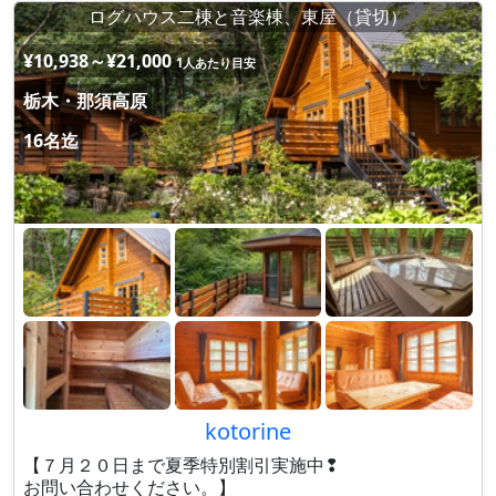
ログハウス二棟と音楽棟、東屋（貸切）
¥10,938～¥21,000
1人あたり目安
栃木・那須高原
16名迄
kotorine
【７月２０日まで夏季特別割引実施中❢
お問い合わせください。】