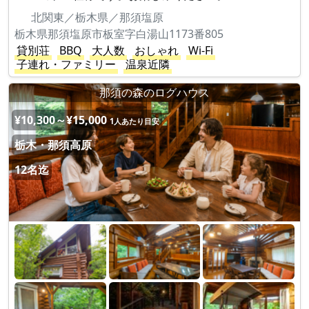
北関東／栃木県／那須塩原
栃木県那須塩原市板室字白湯山1173番805
貸別荘
BBQ
大人数
おしゃれ
Wi-Fi
子連れ・ファミリー
温泉近隣
那須の森のログハウス
¥10,300～¥15,000
1人あたり目安
栃木・那須高原
12名迄