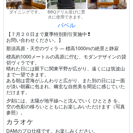
ダイニングです。
BBQグリル並びに焚
火に使用できます。
バベル
【７月２０日まで夏季特別割引実施中❢
お問い合わせください。】
那須高原・天空のヴィラ — 標高1000mの絶景と静寂
標高約1000メートルの高原に佇む、モダンデザインの貸
切ヴィラです。
晴れた日には眼下に関東平野が広がり、遠くには筑波山
まで一望できます。
ある朝は雲海がふんわりと広がり、また別の日には一面
が淡い朝霧に包まれ、幽玄な自然美を間近に感じていた
だけます。
夕刻には、太陽が地平線へと沈んでいく ひととき を、
空の色彩の移ろいとともにお楽しみいただけます（写真
参照）。
カラオケ
DAMのプロ仕様です。お楽しみください。