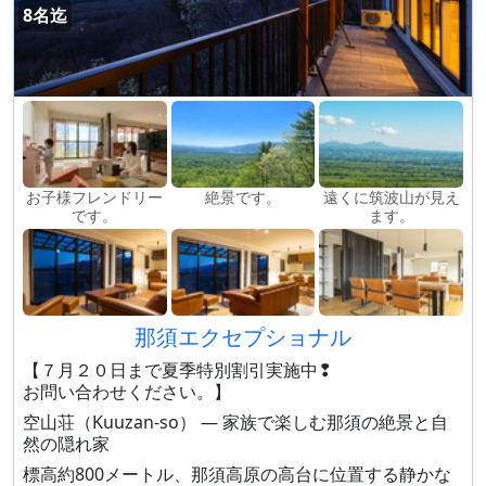
8名迄
お子様フレンドリー
絶景です。
遠くに筑波山が見え
です。
ます。
那須エクセプショナル
【７月２０日まで夏季特別割引実施中❢
お問い合わせください。】
空山荘（Kuuzan-so） — 家族で楽しむ那須の絶景と自
然の隠れ家
標高約800メートル、那須高原の高台に位置する静かな