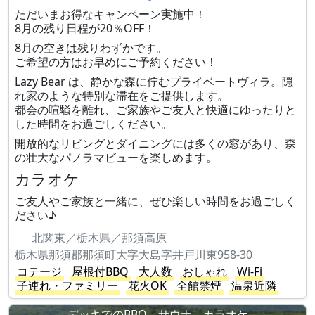
ただいまお得なキャンペーン実施中！
8月の残り日程が20％OFF！
8月の空きは残りわずかです。
ご希望の方はお早めにご予約ください！
Lazy Bear は、静かな森に佇むプライベートヴィラ。隠
れ家のような特別な滞在をご提供します。
都会の喧騒を離れ、ご家族やご友人と快適にゆったりと
した時間をお過ごしください。
開放的なリビングとダイニングには多くの窓があり、森
の壮大なパノラマビューを楽しめます。
カラオケ
ご友人やご家族と一緒に、ぜひ楽しい時間をお過ごしく
ださい♪
北関東／栃木県／那須高原
栃木県那須郡那須町大字大島字井戸川東958-30
コテージ
屋根付BBQ
大人数
おしゃれ
Wi-Fi
子連れ・ファミリー
花火OK
全館禁煙
温泉近隣
デッキでのBBQ、サウナ、カラオケ