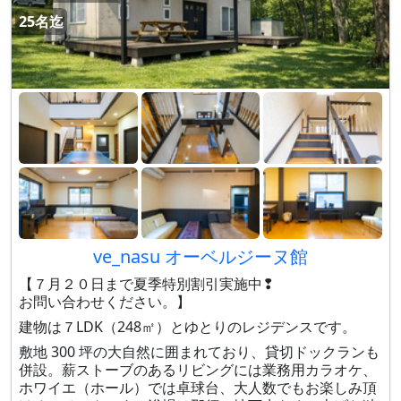
25名迄
ve_nasu オーベルジーヌ館
【７月２０日まで夏季特別割引実施中❢
お問い合わせください。】
建物は７LDK（248㎡）とゆとりのレジデンスです。
敷地 300 坪の大自然に囲まれており、貸切ドックランも
併設。薪ストーブのあるリビングには業務用カラオケ、
ホワイエ（ホール）では卓球台、大人数でもお楽しみ頂