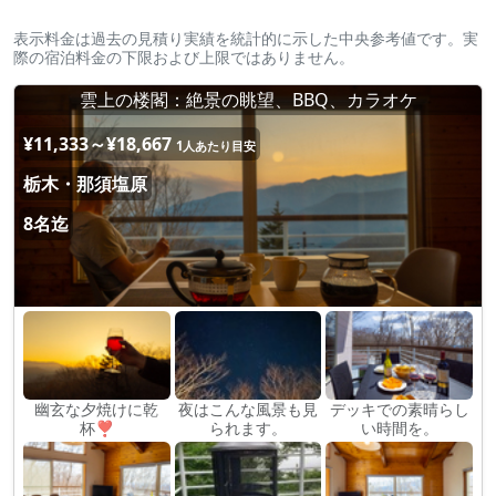
表示料金は過去の見積り実績を統計的に示した中央参考値です。実
際の宿泊料金の下限および上限ではありません。
雲上の楼閣：絶景の眺望、BBQ、カラオケ
¥11,333～¥18,667
1人あたり目安
栃木・那須塩原
8名迄
幽玄な夕焼けに乾
夜はこんな風景も見
デッキでの素晴らし
杯❣
られます。
い時間を。