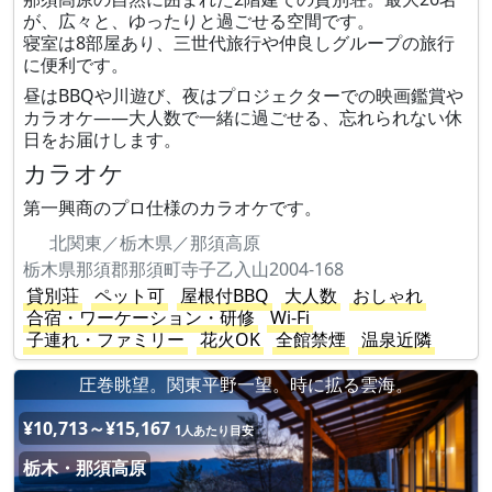
が、広々と、ゆったりと過ごせる空間です。
寝室は8部屋あり、三世代旅行や仲良しグループの旅行
に便利です。
昼はBBQや川遊び、夜はプロジェクターでの映画鑑賞や
カラオケ——大人数で一緒に過ごせる、忘れられない休
日をお届けします。
カラオケ
第一興商のプロ仕様のカラオケです。
北関東／栃木県／那須高原
栃木県那須郡那須町寺子乙入山2004-168
貸別荘
ペット可
屋根付BBQ
大人数
おしゃれ
合宿・ワーケーション・研修
Wi-Fi
子連れ・ファミリー
花火OK
全館禁煙
温泉近隣
圧巻眺望。関東平野一望。時に拡る雲海。
¥10,713～¥15,167
1人あたり目安
栃木・那須高原