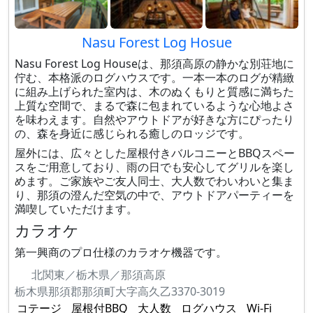
Nasu Forest Log Hosue
Nasu Forest Log Houseは、那須高原の静かな別荘地に
佇む、本格派のログハウスです。一本一本のログが精緻
に組み上げられた室内は、木のぬくもりと質感に満ちた
上質な空間で、まるで森に包まれているような心地よさ
を味わえます。自然やアウトドアが好きな方にぴったり
の、森を身近に感じられる癒しのロッジです。
屋外には、広々とした屋根付きバルコニーとBBQスペー
スをご用意しており、雨の日でも安心してグリルを楽し
めます。ご家族やご友人同士、大人数でわいわいと集ま
り、那須の澄んだ空気の中で、アウトドアパーティーを
満喫していただけます。
カラオケ
第一興商のプロ仕様のカラオケ機器です。
北関東／栃木県／那須高原
栃木県那須郡那須町大字高久乙3370-3019
コテージ
屋根付BBQ
大人数
ログハウス
Wi-Fi