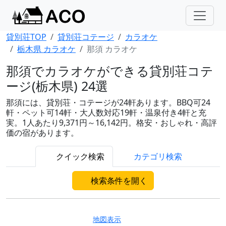
貸別荘TOP
貸別荘コテージ
カラオケ
栃木県 カラオケ
那須 カラオケ
那須でカラオケができる貸別荘コテ
ージ(栃木県) 24選
那須には、貸別荘・コテージが24軒あります。BBQ可24
軒・ペット可14軒・大人数対応19軒・温泉付き4軒と充
実。1人あたり9,371円～16,142円。格安・おしゃれ・高評
価の宿があります。
クイック検索
カテゴリ検索
検索条件を開く
地図表示