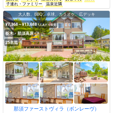
子連れ・ファミリー
温泉近隣
大人数、BBQ、卓球、カラオケ、広デッキ
¥7,368～¥13,688
1人あたり目安
栃木・那須高原
25名迄
那須ファーストヴィラ（ボンレーヴ）