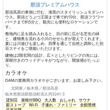
那須プレミアムハウス
那須高原の東側に佇む、漆黒のスタイリッシュモダンハ
ウス。那須どうぶつ王国まで車で約10分、那須フラワー
パークまで約5分と、観光にも便利なロケーションで
す。
敷地内に足を踏み入れると、目の前に広がる芝生の緑
と、建物奥を流れる小川のせせらぎが迎えてくれます。
夏には川遊びも楽しめ、四季を通して自然と調和した別
荘ステイをご堪能いただけます。
建物は2階玄関の設計。広々としたリビングの先には、
屋根付きのウッドデッキがつながり、開放感がたっぷ
り。
カラオケ
DAMの業務用カラオケがございます。お楽しみ下さい。
北関東／栃木県／那須高原
栃木県那須郡那須町高久丙3241-3
貸別荘
屋根付BBQ
大人数
おしゃれ
サウナ
薪ストーブ
Wi-Fi
子連れ・ファミリー
全館禁煙
温泉近隣