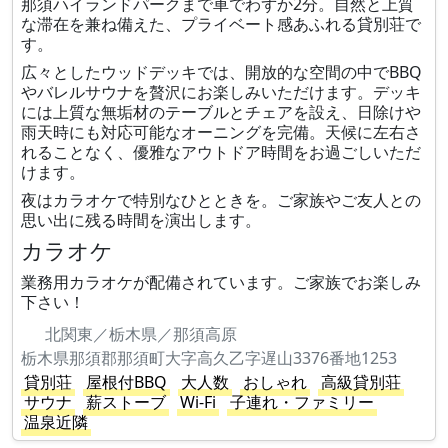
那須ハイランドパークまで車でわずか2分。自然と上質
な滞在を兼ね備えた、プライベート感あふれる貸別荘で
す。
広々としたウッドデッキでは、開放的な空間の中でBBQ
やバレルサウナを贅沢にお楽しみいただけます。デッキ
には上質な無垢材のテーブルとチェアを設え、日除けや
雨天時にも対応可能なオーニングを完備。天候に左右さ
れることなく、優雅なアウトドア時間をお過ごしいただ
けます。
夜はカラオケで特別なひとときを。ご家族やご友人との
思い出に残る時間を演出します。
カラオケ
業務用カラオケが配備されています。ご家族でお楽しみ
下さい！
北関東／栃木県／那須高原
栃木県那須郡那須町大字高久乙字遅山3376番地1253
貸別荘
屋根付BBQ
大人数
おしゃれ
高級貸別荘
サウナ
薪ストーブ
Wi-Fi
子連れ・ファミリー
温泉近隣