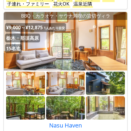
子連れ・ファミリー
花火OK
温泉近隣
BBQ・カラオケ・サウナ満喫の貸切ヴィラ
¥9,000～¥12,875
1人あたり目安
栃木・那須高原
15名迄
Nasu Haven