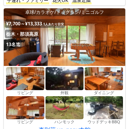
子連れ・ファミリー
花火OK
温泉近隣
卓球/カラオケ/ドッグラン/ミニゴルフ
¥7,700～¥13,333
1人あたり目安
栃木・那須高原
13名迄
リビング
外観
ダイニング
リビング
ハンモック
ウッドデッキBBQ