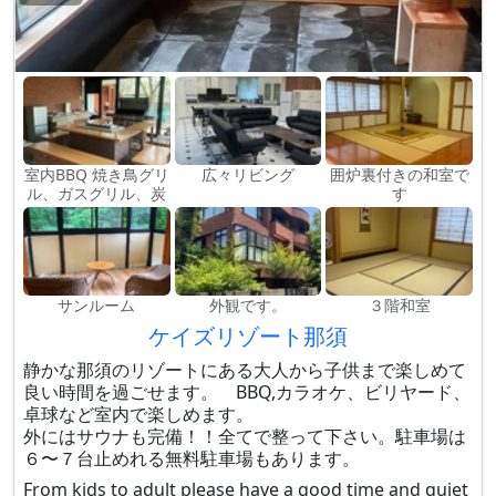
室内BBQ 焼き鳥グリ
広々リビング
囲炉裏付きの和室で
ル、ガスグリル、炭
す
サンルーム
外観です。
３階和室
ケイズリゾート那須
静かな那須のリゾートにある大人から子供まで楽しめて
良い時間を過ごせます。 BBQ,カラオケ、ビリヤード、
卓球など室内で楽しめます。
外にはサウナも完備！！全てで整って下さい。駐車場は
６〜７台止めれる無料駐車場もあります。
From kids to adult please have a good time and quiet