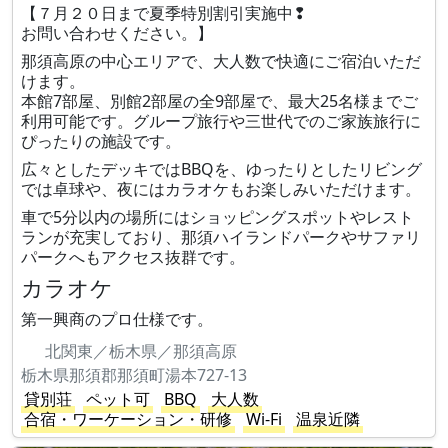
【７月２０日まで夏季特別割引実施中❢
お問い合わせください。】
那須高原の中心エリアで、大人数で快適にご宿泊いただ
けます。
本館7部屋、別館2部屋の全9部屋で、最大25名様までご
利用可能です。グループ旅行や三世代でのご家族旅行に
ぴったりの施設です。
広々としたデッキではBBQを、ゆったりとしたリビング
では卓球や、夜にはカラオケもお楽しみいただけます。
車で5分以内の場所にはショッピングスポットやレスト
ランが充実しており、那須ハイランドパークやサファリ
パークへもアクセス抜群です。
カラオケ
第一興商のプロ仕様です。
北関東／栃木県／那須高原
栃木県那須郡那須町湯本727-13
貸別荘
ペット可
BBQ
大人数
合宿・ワーケーション・研修
Wi-Fi
温泉近隣