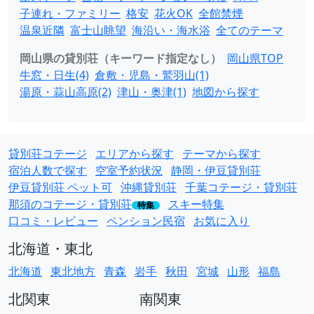
子連れ・ファミリー
格安
花火OK
全館禁煙
温泉近隣
富士山眺望
海沿い・海水浴
全てのテーマ
岡山県の貸別荘（キーワード指定なし）
岡山県TOP
牛窓・日生(4)
倉敷・児島・鷲羽山(1)
湯原・蒜山高原(2)
津山・奥津(1)
地図から探す
貸別荘コテージ
エリアから探す
テーマから探す
宿泊人数で探す
空室予約状況
静岡・伊豆貸別荘
伊豆貸別荘 ペット可
沖縄貸別荘
千葉コテージ・貸別荘
那須のコテージ・貸別荘
スキー特集
特集
口コミ・レビュー
ペンション民宿
お気に入り
北海道・東北
北海道
東北地方
青森
岩手
秋田
宮城
山形
福島
北関東
南関東