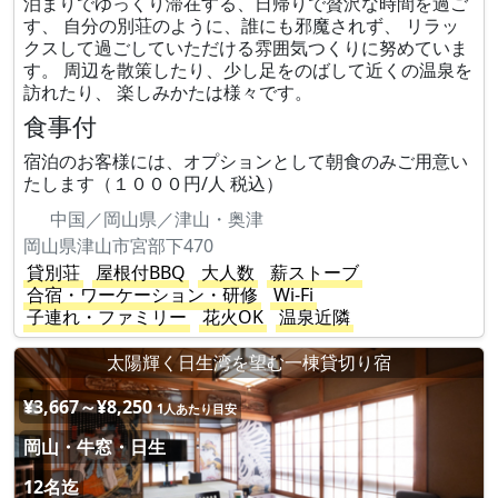
泊まりでゆっくり滞在する、日帰りで贅沢な時間を過ご
す、 自分の別荘のように、誰にも邪魔されず、 リラッ
クスして過ごしていただける雰囲気つくりに努めていま
す。 周辺を散策したり、少し足をのばして近くの温泉を
訪れたり、 楽しみかたは様々です。
食事付
宿泊のお客様には、オプションとして朝食のみご用意い
たします（１０００円/人 税込）
中国／岡山県／津山・奥津
岡山県津山市宮部下470
貸別荘
屋根付BBQ
大人数
薪ストーブ
合宿・ワーケーション・研修
Wi-Fi
子連れ・ファミリー
花火OK
温泉近隣
太陽輝く日生湾を望む一棟貸切り宿
¥3,667～¥8,250
1人あたり目安
岡山・牛窓・日生
12名迄