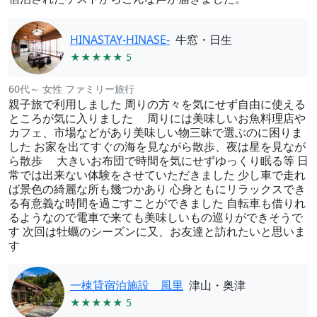
HINASTAY-HINASE-
牛窓・日生
★★★★★ 5
60代～ 女性 ファミリー旅行
親子旅で利用しました 周りの方々を気にせず自由に使える
ところが気に入りました 周りには美味しいお魚料理店や
カフェ、市場などがあり美味しい物三昧で選ぶのに困りま
した お家を出てすぐの海を見ながら散歩、夜は星を見なが
ら散歩 大きいお布団で時間を気にせずゆっくり眠る等 日
常では出来ない体験をさせていただきました 少し車で走れ
ば景色の綺麗な所も幾つかあり 心身ともにリラックスでき
る有意義な時間を過ごすことができました 自転車も借りれ
るようなので電車で来ても美味しいもの巡りができそうで
す 次回は牡蠣のシーズンに又、お友達と訪れたいと思いま
す
一棟貸宿泊施設 風里
津山・奥津
★★★★★ 5