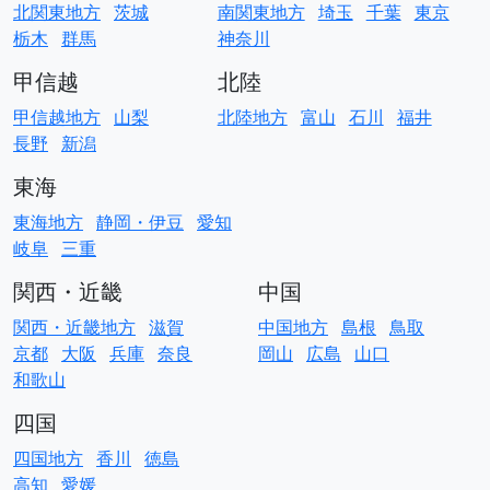
北関東地方
茨城
南関東地方
埼玉
千葉
東京
栃木
群馬
神奈川
甲信越
北陸
甲信越地方
山梨
北陸地方
富山
石川
福井
長野
新潟
東海
東海地方
静岡・伊豆
愛知
岐阜
三重
関西・近畿
中国
関西・近畿地方
滋賀
中国地方
島根
鳥取
京都
大阪
兵庫
奈良
岡山
広島
山口
和歌山
四国
四国地方
香川
徳島
高知
愛媛