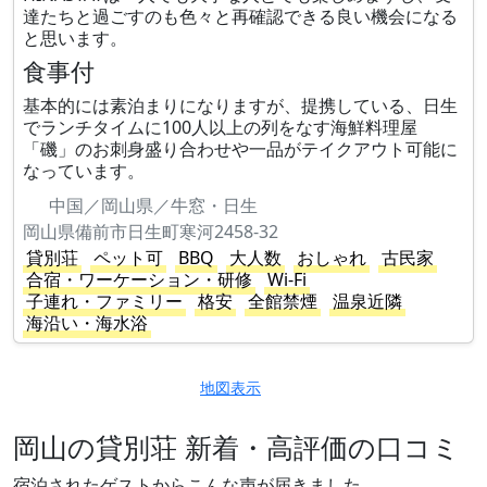
達たちと過ごすのも色々と再確認できる良い機会になる
と思います。
食事付
基本的には素泊まりになりますが、提携している、日生
でランチタイムに100人以上の列をなす海鮮料理屋
「磯」のお刺身盛り合わせや一品がテイクアウト可能に
なっています。
中国／岡山県／牛窓・日生
岡山県備前市日生町寒河2458-32
貸別荘
ペット可
BBQ
大人数
おしゃれ
古民家
合宿・ワーケーション・研修
Wi-Fi
子連れ・ファミリー
格安
全館禁煙
温泉近隣
海沿い・海水浴
地図表示
岡山の貸別荘 新着・高評価の口コミ
宿泊されたゲストからこんな声が届きました。