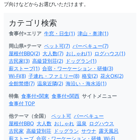
プ向けなどからお選びいただけます。
カテゴリ検索
食事付×エリア
牛窓・日生(1)
津山・奥津(1)
岡山県×テーマ
ペット可(7)
バーベキュー(7)
屋根付BBQ(2)
大人数(7)
おしゃれ(1)
ログハウス(1)
古民家(3)
高級貸別荘(2)
ドッグラン(1)
薪ストーブ(1)
合宿・ワーケーション・研修(3)
Wi-Fi(8)
子連れ・ファミリー(8)
格安(2)
花火OK(2)
全館禁煙(7)
温泉近隣(2)
海沿い・海水浴(1)
特集
食事付×関東
食事付×関西
サイトメニュー
食事付 TOP
他テーマ（全国）
ペット可
バーベキュー
屋根付BBQ
大人数
おしゃれ
温泉
ログハウス
古民家
高級貸別荘
ドッグラン
サウナ
露天風呂
薪ストーブ
合宿・ワーケーション・研修
Wi-Fi