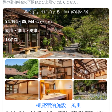
際の宿泊料金の下限および上限ではありません。
暮らすように泊まる 里山の隠れ宿
¥4,194～¥5,944
1人あたり目安
岡山・津山・奥津
13名迄
一棟貸宿泊施設 風里