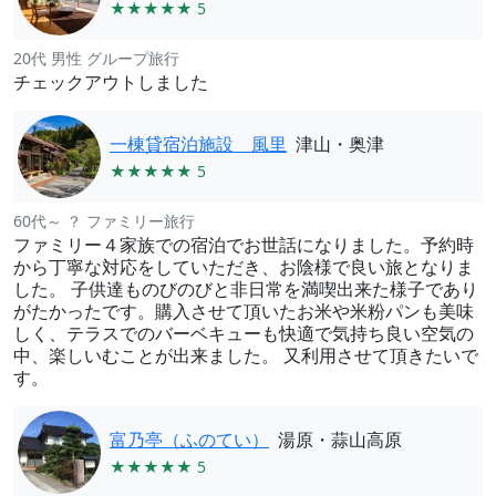
★★★★★ 5
20代 男性 グループ旅行
チェックアウトしました
一棟貸宿泊施設 風里
津山・奥津
★★★★★ 5
60代～ ？ ファミリー旅行
ファミリー４家族での宿泊でお世話になりました。予約時
から丁寧な対応をしていただき、お陰様で良い旅となりま
した。 子供達ものびのびと非日常を満喫出来た様子であり
がたかったです。購入させて頂いたお米や米粉パンも美味
しく、テラスでのバーベキューも快適で気持ち良い空気の
中、楽しいむことが出来ました。 又利用させて頂きたいで
す。
富乃亭（ふのてい）
湯原・蒜山高原
★★★★★ 5