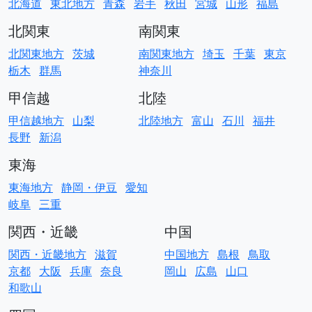
北海道
東北地方
青森
岩手
秋田
宮城
山形
福島
北関東
南関東
北関東地方
茨城
南関東地方
埼玉
千葉
東京
栃木
群馬
神奈川
甲信越
北陸
甲信越地方
山梨
北陸地方
富山
石川
福井
長野
新潟
東海
東海地方
静岡・伊豆
愛知
岐阜
三重
関西・近畿
中国
関西・近畿地方
滋賀
中国地方
島根
鳥取
京都
大阪
兵庫
奈良
岡山
広島
山口
和歌山