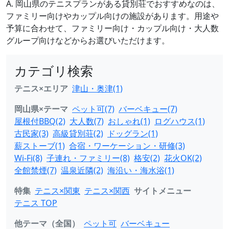
A. 岡山県のテニスプランがある貸別荘でおすすめなのは、
ファミリー向けやカップル向けの施設があります。用途や
予算に合わせて、ファミリー向け・カップル向け・大人数
グループ向けなどからお選びいただけます。
カテゴリ検索
テニス×エリア
津山・奥津(1)
岡山県×テーマ
ペット可(7)
バーベキュー(7)
屋根付BBQ(2)
大人数(7)
おしゃれ(1)
ログハウス(1)
古民家(3)
高級貸別荘(2)
ドッグラン(1)
薪ストーブ(1)
合宿・ワーケーション・研修(3)
Wi-Fi(8)
子連れ・ファミリー(8)
格安(2)
花火OK(2)
全館禁煙(7)
温泉近隣(2)
海沿い・海水浴(1)
特集
テニス×関東
テニス×関西
サイトメニュー
テニス TOP
他テーマ（全国）
ペット可
バーベキュー