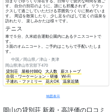
泊まりでゆっくり滞在する、日帰りで贅沢な時間を過ご
す、 自分の別荘のように、誰にも邪魔されず、 リラッ
クスして過ごしていただける雰囲気つくりに努めていま
す。 周辺を散策したり、少し足をのばして近くの温泉を
訪れたり、 楽しみかたは様々です。
テニス
車で５分、久米総合運動公園内にあるテニスコートで
す。
３面のオムニコート。ご予約はこちらで手配いたしま
す。
中国／岡山県／津山・奥津
岡山県津山市宮部下470
貸別荘
屋根付BBQ
大人数
薪ストーブ
合宿・ワーケーション・研修
Wi-Fi
子連れ・ファミリー
花火OK
温泉近隣
地図表示
岡山の貸別荘 新着・高評価の口コミ