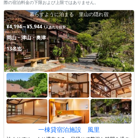
際の宿泊料金の下限および上限ではありません。
暮らすように泊まる 里山の隠れ宿
¥4,194～¥5,944
1人あたり目安
岡山・津山・奥津
13名迄
一棟貸宿泊施設 風里