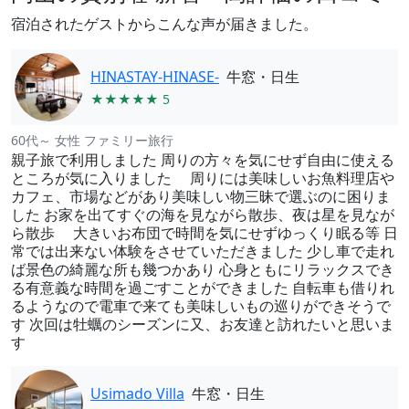
宿泊されたゲストからこんな声が届きました。
HINASTAY-HINASE-
牛窓・日生
★★★★★ 5
60代～ 女性 ファミリー旅行
親子旅で利用しました 周りの方々を気にせず自由に使える
ところが気に入りました 周りには美味しいお魚料理店や
カフェ、市場などがあり美味しい物三昧で選ぶのに困りま
した お家を出てすぐの海を見ながら散歩、夜は星を見なが
ら散歩 大きいお布団で時間を気にせずゆっくり眠る等 日
常では出来ない体験をさせていただきました 少し車で走れ
ば景色の綺麗な所も幾つかあり 心身ともにリラックスでき
る有意義な時間を過ごすことができました 自転車も借りれ
るようなので電車で来ても美味しいもの巡りができそうで
す 次回は牡蠣のシーズンに又、お友達と訪れたいと思いま
す
Usimado Villa
牛窓・日生