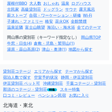
屋根付BBQ
大人数
おしゃれ
温泉
ログハウス
古民家
高級貸別荘
ドッグラン
サウナ
露天風呂
薪ストーブ
合宿・ワーケーション・研修
Wi-Fi
子連れ・ファミリー
格安
花火OK
全館禁煙
温泉近隣
富士山眺望
海沿い・海水浴
全てのテーマ
岡山県の貸別荘（キーワード指定なし）
岡山県TOP
牛窓・日生(4)
倉敷・児島・鷲羽山(1)
湯原・蒜山高原(2)
津山・奥津(1)
地図から探す
貸別荘コテージ
エリアから探す
テーマから探す
宿泊人数で探す
空室予約状況
静岡・伊豆貸別荘
伊豆貸別荘 ペット可
沖縄貸別荘
千葉コテージ・貸別荘
那須のコテージ・貸別荘
スキー特集
特集
口コミ・レビュー
ペンション民宿
お気に入り
北海道・東北