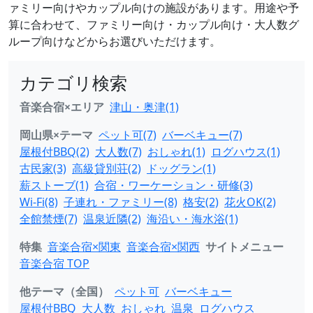
ァミリー向けやカップル向けの施設があります。用途や予
算に合わせて、ファミリー向け・カップル向け・大人数グ
ループ向けなどからお選びいただけます。
カテゴリ検索
音楽合宿×エリア
津山・奥津(1)
岡山県×テーマ
ペット可(7)
バーベキュー(7)
屋根付BBQ(2)
大人数(7)
おしゃれ(1)
ログハウス(1)
古民家(3)
高級貸別荘(2)
ドッグラン(1)
薪ストーブ(1)
合宿・ワーケーション・研修(3)
Wi-Fi(8)
子連れ・ファミリー(8)
格安(2)
花火OK(2)
全館禁煙(7)
温泉近隣(2)
海沿い・海水浴(1)
特集
音楽合宿×関東
音楽合宿×関西
サイトメニュー
音楽合宿 TOP
他テーマ（全国）
ペット可
バーベキュー
屋根付BBQ
大人数
おしゃれ
温泉
ログハウス