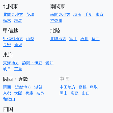
北関東
南関東
北関東地方
茨城
南関東地方
埼玉
千葉
東京
栃木
群馬
神奈川
甲信越
北陸
甲信越地方
山梨
北陸地方
富山
石川
福井
長野
新潟
東海
東海地方
静岡・伊豆
愛知
岐阜
三重
関西・近畿
中国
関西・近畿地方
滋賀
中国地方
島根
鳥取
京都
大阪
兵庫
奈良
岡山
広島
山口
和歌山
四国