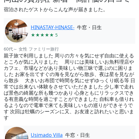
宿泊されたゲストからこんな声が届きました。
HINASTAY-HINASE-
牛窓・日生
★★★★★ 5
60代～ 女性 ファミリー旅行
親子旅で利用しました 周りの方々を気にせず自由に使える
ところが気に入りました 周りには美味しいお魚料理店や
カフェ、市場などがあり美味しい物三昧で選ぶのに困りま
した お家を出てすぐの海を見ながら散歩、夜は星を見なが
ら散歩 大きいお布団で時間を気にせずゆっくり眠る等 日
常では出来ない体験をさせていただきました 少し車で走れ
ば景色の綺麗な所も幾つかあり 心身ともにリラックスでき
る有意義な時間を過ごすことができました 自転車も借りれ
るようなので電車で来ても美味しいもの巡りができそうで
す 次回は牡蠣のシーズンに又、お友達と訪れたいと思いま
す
Usimado Villa
牛窓・日生