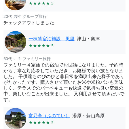
★★★★★ 5
20代 男性 グループ旅行
チェックアウトしました
一棟貸宿泊施設 風里
津山・奥津
★★★★★ 5
60代～ ？ ファミリー旅行
ファミリー４家族での宿泊でお世話になりました。予約時
から丁寧な対応をしていただき、お陰様で良い旅となりま
した。 子供達ものびのびと非日常を満喫出来た様子であり
がたかったです。購入させて頂いたお米や米粉パンも美味
しく、テラスでのバーベキューも快適で気持ち良い空気の
中、楽しいむことが出来ました。 又利用させて頂きたいで
す。
富乃亭（ふのてい）
湯原・蒜山高原
★★★★★ 5