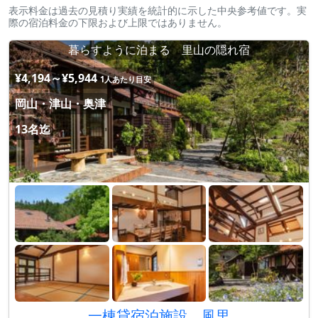
表示料金は過去の見積り実績を統計的に示した中央参考値です。実
際の宿泊料金の下限および上限ではありません。
暮らすように泊まる 里山の隠れ宿
¥4,194～¥5,944
1人あたり目安
岡山・津山・奥津
13名迄
一棟貸宿泊施設 風里