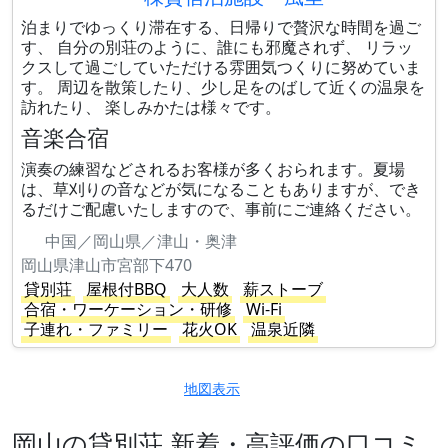
泊まりでゆっくり滞在する、日帰りで贅沢な時間を過ご
す、 自分の別荘のように、誰にも邪魔されず、 リラッ
クスして過ごしていただける雰囲気つくりに努めていま
す。 周辺を散策したり、少し足をのばして近くの温泉を
訪れたり、 楽しみかたは様々です。
音楽合宿
演奏の練習などされるお客様が多くおられます。夏場
は、草刈りの音などが気になることもありますが、でき
るだけご配慮いたしますので、事前にご連絡ください。
中国／岡山県／津山・奥津
岡山県津山市宮部下470
貸別荘
屋根付BBQ
大人数
薪ストーブ
合宿・ワーケーション・研修
Wi-Fi
子連れ・ファミリー
花火OK
温泉近隣
地図表示
岡山の貸別荘 新着・高評価の口コミ