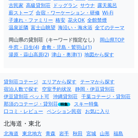
古民家
高級貸別荘
ドッグラン
サウナ
露天風呂
薪ストーブ
合宿・ワーケーション・研修
Wi-Fi
子連れ・ファミリー
格安
花火OK
全館禁煙
温泉近隣
富士山眺望
海沿い・海水浴
全てのテーマ
岡山県の貸別荘（キーワード指定なし）
岡山県TOP
牛窓・日生(4)
倉敷・児島・鷲羽山(1)
湯原・蒜山高原(2)
津山・奥津(1)
地図から探す
貸別荘コテージ
エリアから探す
テーマから探す
宿泊人数で探す
空室予約状況
静岡・伊豆貸別荘
伊豆貸別荘 ペット可
沖縄貸別荘
千葉コテージ・貸別荘
那須のコテージ・貸別荘
スキー特集
特集
口コミ・レビュー
ペンション民宿
お気に入り
北海道・東北
北海道
東北地方
青森
岩手
秋田
宮城
山形
福島