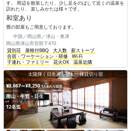
す。 周辺を散策したり、少し足をのばして近くの温泉を
訪れたり、 楽しみかたは様々です。
和室あり
畳の部屋もご用意しております。
中国／岡山県／津山・奥津
岡山県津山市宮部下470
貸別荘
屋根付BBQ
大人数
薪ストーブ
合宿・ワーケーション・研修
Wi-Fi
子連れ・ファミリー
花火OK
温泉近隣
太陽輝く日生湾を望む一棟貸切り宿
¥3,667～¥8,250
1人あたり目安
岡山・牛窓・日生
12名迄