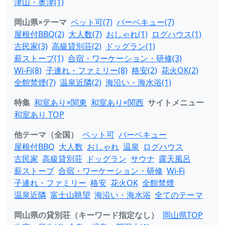
津山・奥津(1)
岡山県×テーマ
ペット可(7)
バーベキュー(7)
屋根付BBQ(2)
大人数(7)
おしゃれ(1)
ログハウス(1)
古民家(3)
高級貸別荘(2)
ドッグラン(1)
薪ストーブ(1)
合宿・ワーケーション・研修(3)
Wi-Fi(8)
子連れ・ファミリー(8)
格安(2)
花火OK(2)
全館禁煙(7)
温泉近隣(2)
海沿い・海水浴(1)
特集
和室あり×関東
和室あり×関西
サイトメニュー
和室あり TOP
他テーマ（全国）
ペット可
バーベキュー
屋根付BBQ
大人数
おしゃれ
温泉
ログハウス
古民家
高級貸別荘
ドッグラン
サウナ
露天風呂
薪ストーブ
合宿・ワーケーション・研修
Wi-Fi
子連れ・ファミリー
格安
花火OK
全館禁煙
温泉近隣
富士山眺望
海沿い・海水浴
全てのテーマ
岡山県の貸別荘（キーワード指定なし）
岡山県TOP