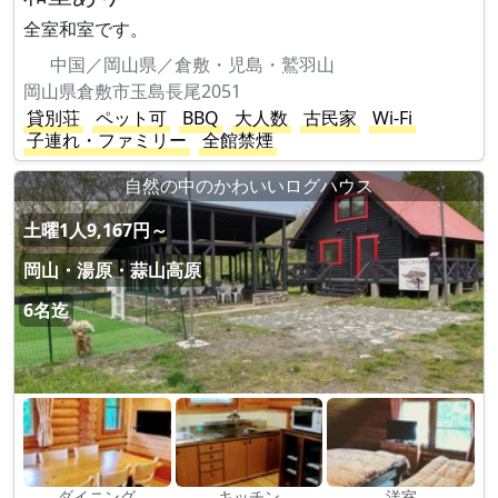
全室和室です。
中国／岡山県／倉敷・児島・鷲羽山
岡山県倉敷市玉島長尾2051
貸別荘
ペット可
BBQ
大人数
古民家
Wi-Fi
子連れ・ファミリー
全館禁煙
自然の中のかわいいログハウス
土曜1人9,167円～
岡山・湯原・蒜山高原
6名迄
ダイニング
キッチン
洋室