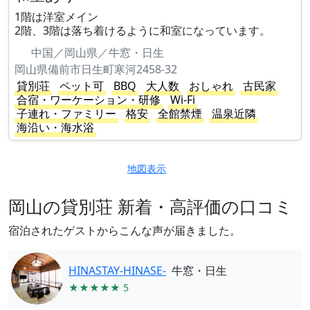
1階は洋室メイン
2階、3階は落ち着けるように和室になっています。
中国／岡山県／牛窓・日生
岡山県備前市日生町寒河2458-32
貸別荘
ペット可
BBQ
大人数
おしゃれ
古民家
合宿・ワーケーション・研修
Wi-Fi
子連れ・ファミリー
格安
全館禁煙
温泉近隣
海沿い・海水浴
地図表示
岡山の貸別荘 新着・高評価の口コミ
宿泊されたゲストからこんな声が届きました。
HINASTAY-HINASE-
牛窓・日生
★★★★★ 5