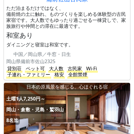
ただ泊まるだけではなく、
備前焼の土に触れ、ものづくりを楽しめる体験型の古民
家宿です。大人数でもゆったり過ごせる一棟貸しで、家
族旅行や仲間との滞在に最適です。
和室あり
ダイニングと寝室は和室です。
中国／岡山県／牛窓・日生
岡山県備前市佐山2325
貸別荘
ペット可
大人数
古民家
Wi-Fi
子連れ・ファミリー
格安
全館禁煙
日本の原風景を感じる、心ほぐれる宿
土曜1人7,250円～
岡山・倉敷・児島・鷲羽山
8名迄