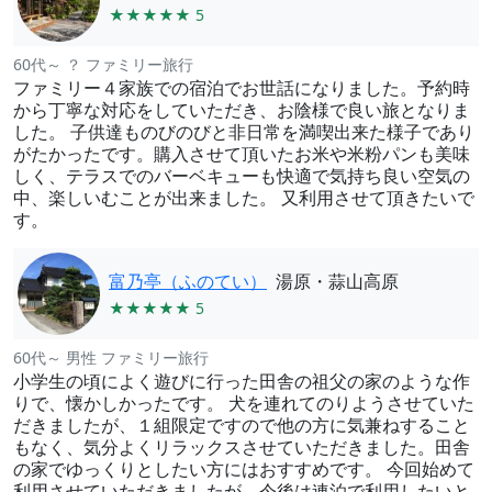
★★★★★ 5
60代～ ？ ファミリー旅行
ファミリー４家族での宿泊でお世話になりました。予約時
から丁寧な対応をしていただき、お陰様で良い旅となりま
した。 子供達ものびのびと非日常を満喫出来た様子であり
がたかったです。購入させて頂いたお米や米粉パンも美味
しく、テラスでのバーベキューも快適で気持ち良い空気の
中、楽しいむことが出来ました。 又利用させて頂きたいで
す。
富乃亭（ふのてい）
湯原・蒜山高原
★★★★★ 5
60代～ 男性 ファミリー旅行
小学生の頃によく遊びに行った田舎の祖父の家のような作
りで、懐かしかったです。 犬を連れてのりようさせていた
だきましたが、１組限定ですので他の方に気兼ねすること
もなく、気分よくリラックスさせていただきました。田舎
の家でゆっくりとしたい方にはおすすめです。 今回始めて
利用させていただきましたが、今後は連泊で利用したいと