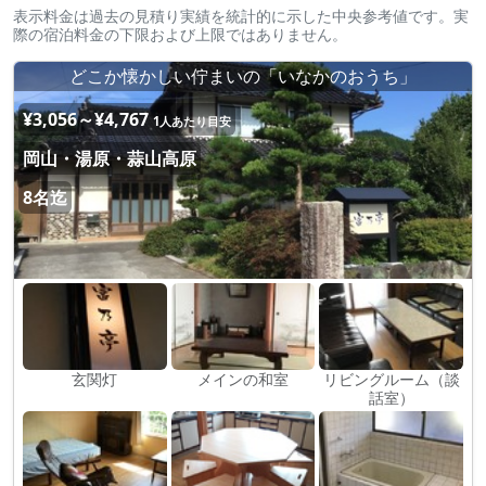
表示料金は過去の見積り実績を統計的に示した中央参考値です。実
際の宿泊料金の下限および上限ではありません。
どこか懐かしい佇まいの「いなかのおうち」
¥3,056～¥4,767
1人あたり目安
岡山・湯原・蒜山高原
8名迄
玄関灯
メインの和室
リビングルーム（談
話室）