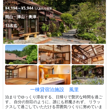
¥4,194～¥5,944
1人あたり目安
岡山・津山・奥津
13名迄
一棟貸宿泊施設 風里
泊まりでゆっくり滞在する、日帰りで贅沢な時間を過ご
す、 自分の別荘のように、誰にも邪魔されず、 リラッ
クスして過ごしていただける雰囲気つくりに努めていま