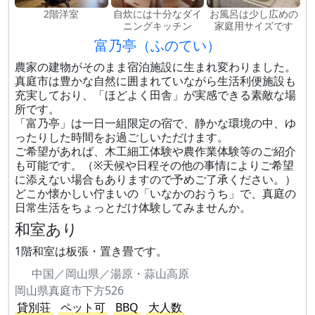
2階洋室
自炊には十分なダイ
お風呂は少し広めの
ニングキッチン
家庭用サイズです
富乃亭（ふのてい）
農家の建物がそのまま宿泊施設に生まれ変わりました。
真庭市は豊かな自然に囲まれていながら生活利便施設も
充実しており、「ほどよく田舎」が実感できる素敵な場
所です。
「富乃亭」は一日一組限定の宿で、静かな環境の中、ゆ
ったりした時間をお過ごしいただけます。
ご希望があれば、木工細工体験や農作業体験等のご紹介
も可能です。（※天候や日程その他の事情によりご希望
に添えない場合もありますので予めご了承ください。）
どこか懐かしい佇まいの「いなかのおうち」で、真庭の
日常生活をちょっとだけ体験してみませんか。
和室あり
1階和室は板張・置き畳です。
中国／岡山県／湯原・蒜山高原
岡山県真庭市下方526
貸別荘
ペット可
BBQ
大人数