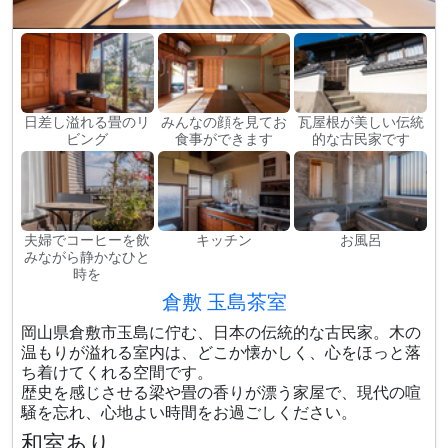
日差し溢れる畳のリ
みんなの顔を見てお
瓦屋根が美しい伝統
ビング
食事ができます
的な古民家です
夫婦でコーヒーを飲
キッチン
お風呂
みながら静かなひと
時を
倉敷 玉島茶室
岡山県倉敷市玉島に佇む、日本の伝統的な古民家。木の
温もりが溢れる室内は、どこか懐かしく、心をほっと落
ち着けてくれる空間です。
歴史を感じさせる梁や畳の香りが漂う家屋で、現代の喧
騒を忘れ、心地よい時間をお過ごしください。
和室あり