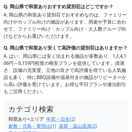
Q. 岡山県で和室ありおすすめ貸別荘はどこですか？
A. 岡山県の和室あり貸別荘でおすすめなのは、ファミリー
向けやカップル向けの施設があります。用途や予算に合わ
せて、ファミリー向け・カップル向け・大人数グループ向
けなどからお選びいただけます。
Q. 岡山県で和室あり安くて高評価の貸別荘はありますか？
A. はい、岡山県には安く泊まれる施設が多数あり、1人4,1
06円～6,159円程度の格安プランを提供しています。清潔
さ、設備の充実度、立地の良さで高評価を得ている人気施
設も多く、特にBBQ設備や温泉付きの施設がリピーターか
ら高い評価を受けています。お得な平日プランや連泊割引
もご活用ください。
カテゴリ検索
和室あり×エリア
牛窓・日生(2)
倉敷・児島・鷲羽山(1)
湯原・蒜山高原(2)