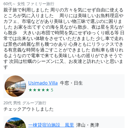
60代～ 女性 ファミリー旅行
親子旅で利用しました 周りの方々を気にせず自由に使える
ところが気に入りました 周りには美味しいお魚料理店や
カフェ、市場などがあり美味しい物三昧で選ぶのに困りま
した お家を出てすぐの海を見ながら散歩、夜は星を見なが
ら散歩 大きいお布団で時間を気にせずゆっくり眠る等 日
常では出来ない体験をさせていただきました 少し車で走れ
ば景色の綺麗な所も幾つかあり 心身ともにリラックスでき
る有意義な時間を過ごすことができました 自転車も借りれ
るようなので電車で来ても美味しいもの巡りができそうで
す 次回は牡蠣のシーズンに又、お友達と訪れたいと思いま
す
Usimado Villa
牛窓・日生
★★★★★ 5
20代 男性 グループ旅行
チェックアウトしました
一棟貸宿泊施設 風里
津山・奥津