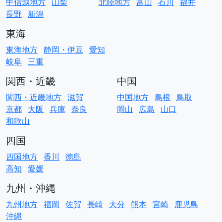
甲信越地方
山梨
北陸地方
富山
石川
福井
長野
新潟
東海
東海地方
静岡・伊豆
愛知
岐阜
三重
関西・近畿
中国
関西・近畿地方
滋賀
中国地方
島根
鳥取
京都
大阪
兵庫
奈良
岡山
広島
山口
和歌山
四国
四国地方
香川
徳島
高知
愛媛
九州・沖縄
九州地方
福岡
佐賀
長崎
大分
熊本
宮崎
鹿児島
沖縄