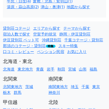
牛窓・日生(4)
倉敷・児島・鷲羽山(1)
湯原・蒜山高原(2)
津山・奥津(1)
地図から探す
貸別荘コテージ
エリアから探す
テーマから探す
宿泊人数で探す
空室予約状況
静岡・伊豆貸別荘
伊豆貸別荘 ペット可
沖縄貸別荘
千葉コテージ・貸別荘
那須のコテージ・貸別荘
スキー特集
特集
口コミ・レビュー
ペンション民宿
お気に入り
北海道・東北
北海道
東北地方
青森
岩手
秋田
宮城
山形
福島
北関東
南関東
北関東地方
茨城
南関東地方
埼玉
千葉
東京
栃木
群馬
神奈川
甲信越
北陸