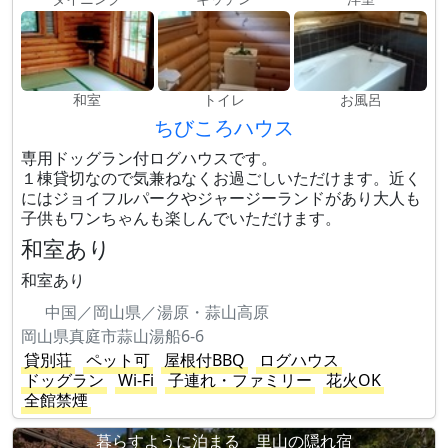
和室
トイレ
お風呂
ちびころハウス
専用ドッグラン付ログハウスです。
１棟貸切なので気兼ねなくお過ごしいただけます。近く
にはジョイフルパークやジャージーランドがあり大人も
子供もワンちゃんも楽しんでいただけます。
和室あり
和室あり
中国／岡山県／湯原・蒜山高原
岡山県真庭市蒜山湯船6-6
貸別荘
ペット可
屋根付BBQ
ログハウス
ドッグラン
Wi-Fi
子連れ・ファミリー
花火OK
全館禁煙
暮らすように泊まる 里山の隠れ宿