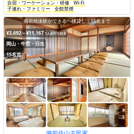
合宿・ワーケーション・研修
Wi-Fi
子連れ・ファミリー
全館禁煙
備前焼体験ができる一棟貸し｜15名まで
¥3,692～¥11,167
1人あたり目安
岡山・牛窓・日生
15名迄
備前佐山古民家