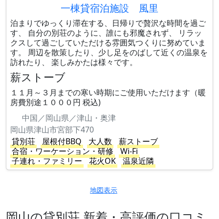
一棟貸宿泊施設 風里
泊まりでゆっくり滞在する、日帰りで贅沢な時間を過ご
す、 自分の別荘のように、誰にも邪魔されず、 リラッ
クスして過ごしていただける雰囲気つくりに努めていま
す。 周辺を散策したり、少し足をのばして近くの温泉を
訪れたり、 楽しみかたは様々です。
薪ストーブ
１１月～３月までの寒い時期にご使用いただけます（暖
房費別途１０００円 税込)
中国／岡山県／津山・奥津
岡山県津山市宮部下470
貸別荘
屋根付BBQ
大人数
薪ストーブ
合宿・ワーケーション・研修
Wi-Fi
子連れ・ファミリー
花火OK
温泉近隣
地図表示
岡山の貸別荘 新着・高評価の口コミ