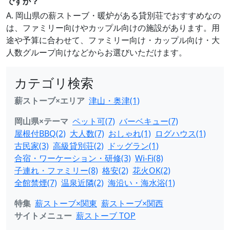
ですか？
A. 岡山県の薪ストーブ・暖炉がある貸別荘でおすすめなの
は、ファミリー向けやカップル向けの施設があります。用
途や予算に合わせて、ファミリー向け・カップル向け・大
人数グループ向けなどからお選びいただけます。
カテゴリ検索
薪ストーブ×エリア
津山・奥津(1)
岡山県×テーマ
ペット可(7)
バーベキュー(7)
屋根付BBQ(2)
大人数(7)
おしゃれ(1)
ログハウス(1)
古民家(3)
高級貸別荘(2)
ドッグラン(1)
合宿・ワーケーション・研修(3)
Wi-Fi(8)
子連れ・ファミリー(8)
格安(2)
花火OK(2)
全館禁煙(7)
温泉近隣(2)
海沿い・海水浴(1)
特集
薪ストーブ×関東
薪ストーブ×関西
サイトメニュー
薪ストーブ TOP