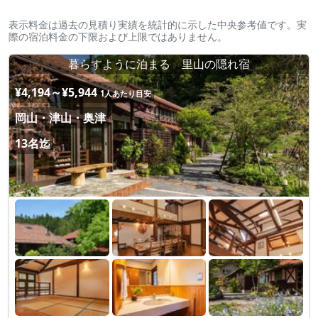
表示料金は過去の見積り実績を統計的に示した中央参考値です。実
際の宿泊料金の下限および上限ではありません。
暮らすように泊まる 里山の隠れ宿
¥4,194～¥5,944
1人あたり目安
岡山・津山・奥津
13名迄