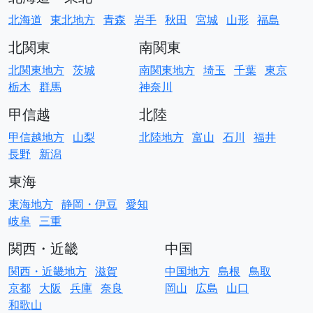
北海道
東北地方
青森
岩手
秋田
宮城
山形
福島
北関東
南関東
北関東地方
茨城
南関東地方
埼玉
千葉
東京
栃木
群馬
神奈川
甲信越
北陸
甲信越地方
山梨
北陸地方
富山
石川
福井
長野
新潟
東海
東海地方
静岡・伊豆
愛知
岐阜
三重
関西・近畿
中国
関西・近畿地方
滋賀
中国地方
島根
鳥取
京都
大阪
兵庫
奈良
岡山
広島
山口
和歌山