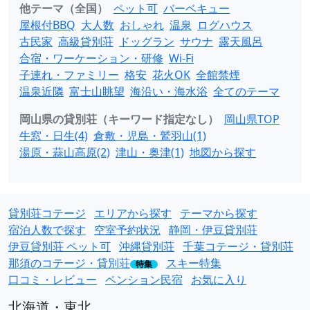
他テーマ（全国）
ペット可
バーベキュー
屋根付BBQ
大人数
おしゃれ
温泉
ログハウス
古民家
高級貸別荘
ドッグラン
サウナ
露天風呂
合宿・ワーケーション・研修
Wi-Fi
子連れ・ファミリー
格安
花火OK
全館禁煙
温泉近隣
富士山眺望
海沿い・海水浴
全てのテーマ
岡山県の貸別荘（キーワード指定なし）
岡山県TOP
牛窓・日生(4)
倉敷・児島・鷲羽山(1)
湯原・蒜山高原(2)
津山・奥津(1)
地図から探す
貸別荘コテージ
エリアから探す
テーマから探す
宿泊人数で探す
空室予約状況
静岡・伊豆貸別荘
伊豆貸別荘 ペット可
沖縄貸別荘
千葉コテージ・貸別荘
那須のコテージ・貸別荘
スキー特集
特集
口コミ・レビュー
ペンション民宿
お気に入り
北海道・東北