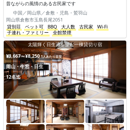
昔ながらの風情のある古民家です
中国／岡山県／倉敷・児島・鷲羽山
岡山県倉敷市玉島長尾2051
貸別荘
ペット可
BBQ
大人数
古民家
Wi-Fi
子連れ・ファミリー
全館禁煙
太陽輝く日生湾を望む一棟貸切り宿
¥3,667～¥8,250
1人あたり目安
岡山・牛窓・日生
12名迄