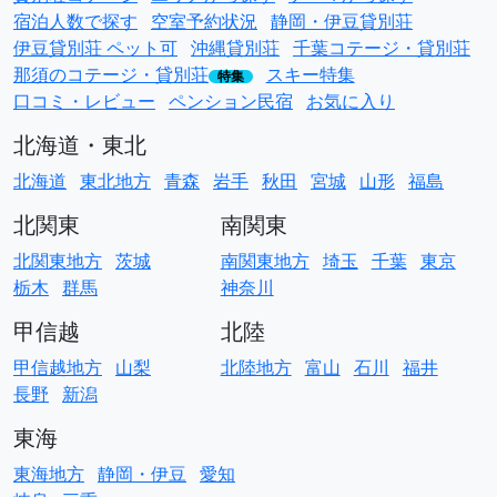
宿泊人数で探す
空室予約状況
静岡・伊豆貸別荘
伊豆貸別荘 ペット可
沖縄貸別荘
千葉コテージ・貸別荘
那須のコテージ・貸別荘
スキー特集
特集
口コミ・レビュー
ペンション民宿
お気に入り
北海道・東北
北海道
東北地方
青森
岩手
秋田
宮城
山形
福島
北関東
南関東
北関東地方
茨城
南関東地方
埼玉
千葉
東京
栃木
群馬
神奈川
甲信越
北陸
甲信越地方
山梨
北陸地方
富山
石川
福井
長野
新潟
東海
東海地方
静岡・伊豆
愛知