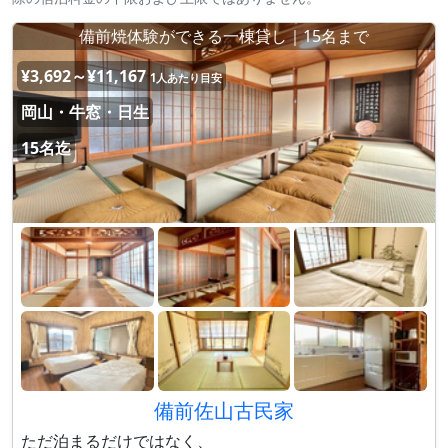
備前焼体験ができる一棟貸し｜15名まで
¥3,692～¥11,167
1人あたり目安
岡山・牛窓・日生
15名迄
備前佐山古民家
ただ泊まるだけではなく、