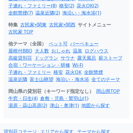
子連れ・ファミリー(8)
格安(2)
花火OK(2)
全館禁煙(7)
温泉近隣(2)
海沿い・海水浴(1)
特集
古民家×関東
古民家×関西
サイトメニュー
古民家 TOP
他テーマ（全国）
ペット可
バーベキュー
屋根付BBQ
大人数
おしゃれ
温泉
ログハウス
高級貸別荘
ドッグラン
サウナ
露天風呂
薪ストーブ
合宿・ワーケーション・研修
Wi-Fi
子連れ・ファミリー
格安
花火OK
全館禁煙
温泉近隣
富士山眺望
海沿い・海水浴
全てのテーマ
岡山県の貸別荘（キーワード指定なし）
岡山県TOP
牛窓・日生(4)
倉敷・児島・鷲羽山(1)
湯原・蒜山高原(2)
津山・奥津(1)
地図から探す
貸別荘コテージ
エリアから探す
テーマから探す