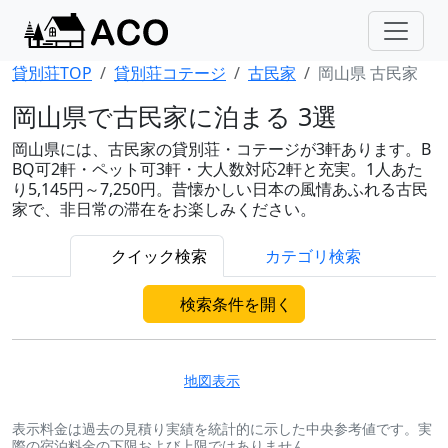
貸別荘TOP
貸別荘コテージ
古民家
岡山県 古民家
岡山県で古民家に泊まる 3選
岡山県には、古民家の貸別荘・コテージが3軒あります。B
BQ可2軒・ペット可3軒・大人数対応2軒と充実。1人あた
り5,145円～7,250円。昔懐かしい日本の風情あふれる古民
家で、非日常の滞在をお楽しみください。
クイック検索
カテゴリ検索
検索条件を開く
地図表示
表示料金は過去の見積り実績を統計的に示した中央参考値です。実
際の宿泊料金の下限および上限ではありません。