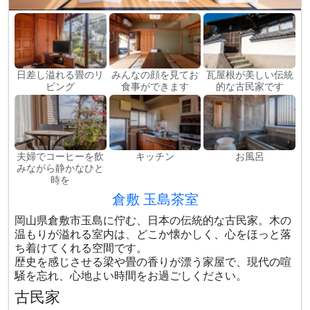
日差し溢れる畳のリ
みんなの顔を見てお
瓦屋根が美しい伝統
ビング
食事ができます
的な古民家です
夫婦でコーヒーを飲
キッチン
お風呂
みながら静かなひと
時を
倉敷 玉島茶室
岡山県倉敷市玉島に佇む、日本の伝統的な古民家。木の
温もりが溢れる室内は、どこか懐かしく、心をほっと落
ち着けてくれる空間です。
歴史を感じさせる梁や畳の香りが漂う家屋で、現代の喧
騒を忘れ、心地よい時間をお過ごしください。
古民家