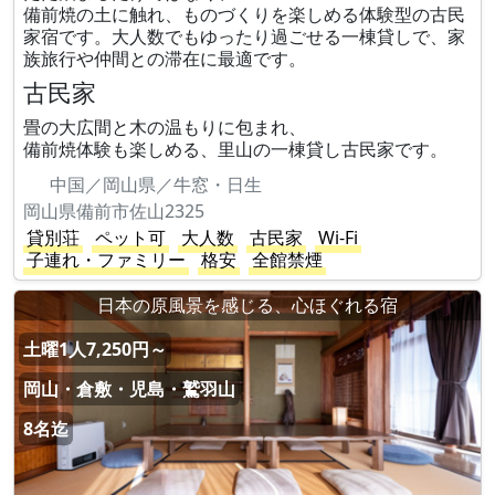
備前焼の土に触れ、ものづくりを楽しめる体験型の古民
家宿です。大人数でもゆったり過ごせる一棟貸しで、家
族旅行や仲間との滞在に最適です。
古民家
畳の大広間と木の温もりに包まれ、
備前焼体験も楽しめる、里山の一棟貸し古民家です。
中国／岡山県／牛窓・日生
岡山県備前市佐山2325
貸別荘
ペット可
大人数
古民家
Wi-Fi
子連れ・ファミリー
格安
全館禁煙
日本の原風景を感じる、心ほぐれる宿
土曜1人7,250円～
岡山・倉敷・児島・鷲羽山
8名迄