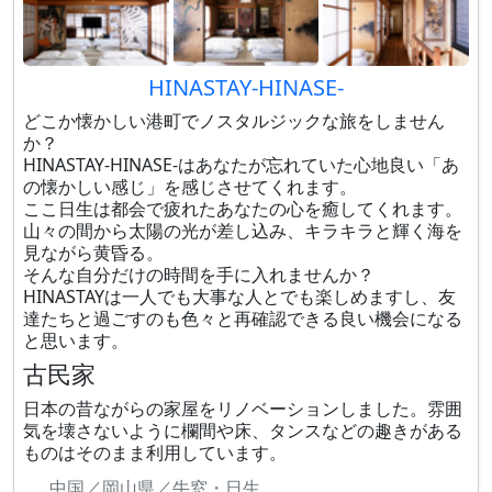
HINASTAY-HINASE-
どこか懐かしい港町でノスタルジックな旅をしません
か？
HINASTAY-HINASE-はあなたが忘れていた心地良い「あ
の懐かしい感じ」を感じさせてくれます。
ここ日生は都会で疲れたあなたの心を癒してくれます。
山々の間から太陽の光が差し込み、キラキラと輝く海を
見ながら黄昏る。
そんな自分だけの時間を手に入れませんか？
HINASTAYは一人でも大事な人とでも楽しめますし、友
達たちと過ごすのも色々と再確認できる良い機会になる
と思います。
古民家
日本の昔ながらの家屋をリノベーションしました。雰囲
気を壊さないように欄間や床、タンスなどの趣きがある
ものはそのまま利用しています。
中国／岡山県／牛窓・日生