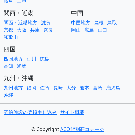
岐阜
三重
関西・近畿
中国
関西・近畿地方
滋賀
中国地方
島根
鳥取
京都
大阪
兵庫
奈良
岡山
広島
山口
和歌山
四国
四国地方
香川
徳島
高知
愛媛
九州・沖縄
九州地方
福岡
佐賀
長崎
大分
熊本
宮崎
鹿児島
沖縄
宿泊施設の登録申し込み
サイト概要
© Copyright
ACO貸別荘コテージ