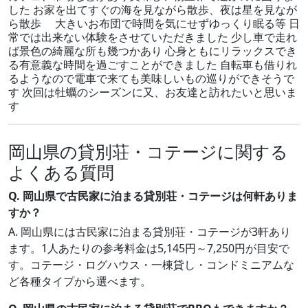
した お家を出てすぐの海を見ながら散歩、夜は星を見なが
ら散歩 大きいお布団で時間を気にせずゆっくり眠る等 日
常では出来ない体験をさせていただきました 少し車で走れ
ば景色の綺麗な所も幾つかあり 心身ともにリラックスでき
る有意義な時間を過ごすことができました 自転車も借りれ
るようなので電車で来ても美味しいもの巡りができそうで
す 次回は牡蠣のシーズンに又、お友達と訪れたいと思いま
す
岡山県の貸別荘・コテージに関する
よくある質問
Q. 岡山県で古民家に泊まる貸別荘・コテージは何軒ありま
すか？
A. 岡山県には古民家に泊まる貸別荘・コテージが3軒あり
ます。1人あたりの参考料金は5,145円～7,250円が目安で
す。コテージ・ログハウス・一棟貸し・コンドミニアムな
ど各種タイプから選べます。