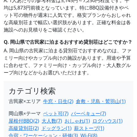
A. 1人あたりの参考料金は5,145円～7,250円程度です。平
均は5,873円前後となっています。特にBBQ設備付きやペ
ット可の物件が週末に人気です。格安プランからおしゃれ
な高級別荘まで幅広い選択肢があります。正確な料金は各
施設へのお見積りをご確認ください。
Q. 岡山県で古民家に泊まるおすすめ貸別荘はどこですか？
A. 岡山県の古民家に泊まる貸別荘でおすすめなのは、ファ
ミリー向けやカップル向けの施設があります。用途や予算
に合わせて、ファミリー向け・カップル向け・大人数グル
ープ向けなどからお選びいただけます。
カテゴリ検索
古民家×エリア
牛窓・日生(2)
倉敷・児島・鷲羽山(1)
岡山県×テーマ
ペット可(7)
バーベキュー(7)
屋根付BBQ(2)
大人数(7)
おしゃれ(1)
ログハウス(1)
高級貸別荘(2)
ドッグラン(1)
薪ストーブ(1)
合宿・ワーケーション・研修(3)
Wi-Fi(8)