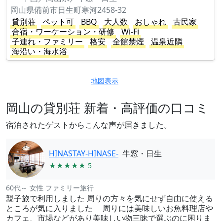
岡山県備前市日生町寒河2458-32
貸別荘
ペット可
BBQ
大人数
おしゃれ
古民家
合宿・ワーケーション・研修
Wi-Fi
子連れ・ファミリー
格安
全館禁煙
温泉近隣
海沿い・海水浴
地図表示
岡山の貸別荘 新着・高評価の口コミ
宿泊されたゲストからこんな声が届きました。
HINASTAY-HINASE-
牛窓・日生
★★★★★ 5
60代～ 女性 ファミリー旅行
親子旅で利用しました 周りの方々を気にせず自由に使える
ところが気に入りました 周りには美味しいお魚料理店や
カフェ、市場などがあり美味しい物三昧で選ぶのに困りま