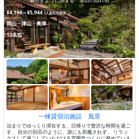
暮らすように泊まる 里山の隠れ宿
¥4,194～¥5,944
1人あたり目安
岡山・津山・奥津
13名迄
一棟貸宿泊施設 風里
泊まりでゆっくり滞在する、日帰りで贅沢な時間を過ご
す、 自分の別荘のように、誰にも邪魔されず、 リラッ
クスして過ごしていただける雰囲気つくりに努めていま