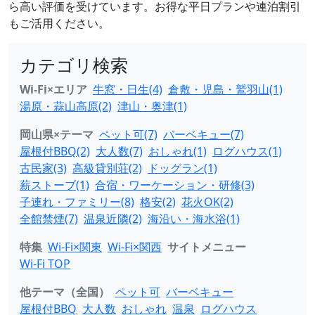
ら高い評価を受けています。お得な平日プランや連泊割引
もご活用ください。
カテゴリ検索
Wi-Fi×エリア
牛窓・日生(4)
倉敷・児島・鷲羽山(1)
湯原・蒜山高原(2)
津山・奥津(1)
岡山県×テーマ
ペット可(7)
バーベキュー(7)
屋根付BBQ(2)
大人数(7)
おしゃれ(1)
ログハウス(1)
古民家(3)
高級貸別荘(2)
ドッグラン(1)
薪ストーブ(1)
合宿・ワーケーション・研修(3)
子連れ・ファミリー(8)
格安(2)
花火OK(2)
全館禁煙(7)
温泉近隣(2)
海沿い・海水浴(1)
特集
Wi-Fi×関東
Wi-Fi×関西
サイトメニュー
Wi-Fi TOP
他テーマ（全国）
ペット可
バーベキュー
屋根付BBQ
大人数
おしゃれ
温泉
ログハウス