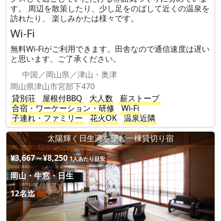
す。 周辺を散策したり、少し足をのばして近くの温泉を
訪れたり、 楽しみかたは様々です。
Wi-Fi
無料Wi-Fiがご利用できます。田舎なので通信速度は遅い
と思います、ご了承ください。
中国／岡山県／津山・奥津
岡山県津山市宮部下470
貸別荘
屋根付BBQ
大人数
薪ストーブ
合宿・ワーケーション・研修
Wi-Fi
子連れ・ファミリー
花火OK
温泉近隣
太陽輝く日生湾を望む一棟貸切り宿
¥3,667～¥8,250
1人あたり目安
岡山・牛窓・日生
12名迄