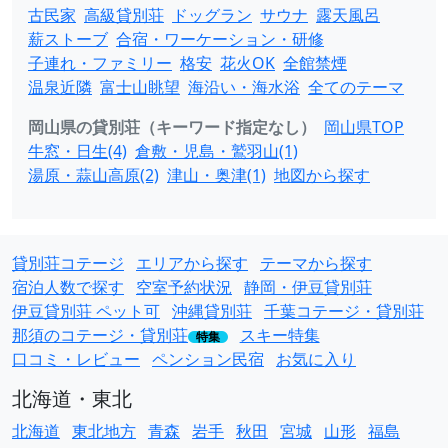
古民家
高級貸別荘
ドッグラン
サウナ
露天風呂
薪ストーブ
合宿・ワーケーション・研修
子連れ・ファミリー
格安
花火OK
全館禁煙
温泉近隣
富士山眺望
海沿い・海水浴
全てのテーマ
岡山県の貸別荘（キーワード指定なし）
岡山県TOP
牛窓・日生(4)
倉敷・児島・鷲羽山(1)
湯原・蒜山高原(2)
津山・奥津(1)
地図から探す
貸別荘コテージ
エリアから探す
テーマから探す
宿泊人数で探す
空室予約状況
静岡・伊豆貸別荘
伊豆貸別荘 ペット可
沖縄貸別荘
千葉コテージ・貸別荘
那須のコテージ・貸別荘
スキー特集
特集
口コミ・レビュー
ペンション民宿
お気に入り
北海道・東北
北海道
東北地方
青森
岩手
秋田
宮城
山形
福島