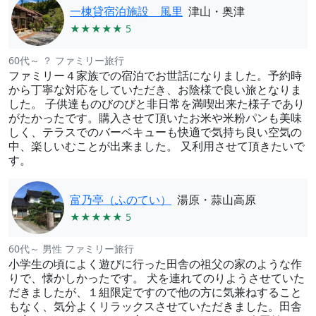
一棟貸宿泊施設 風里
津山・奥津
★★★★★ 5
60代～ ？ ファミリー旅行
ファミリー４家族での宿泊でお世話になりました。予約時
から丁寧な対応をしていただき、お陰様で良い旅となりま
した。 子供達ものびのびと非日常を満喫出来た様子であり
がたかったです。購入させて頂いたお米や米粉パンも美味
しく、テラスでのバーベキューも快適で気持ち良い空気の
中、楽しいむことが出来ました。 又利用させて頂きたいで
す。
富乃亭（ふのてい）
湯原・蒜山高原
★★★★★ 5
60代～ 男性 ファミリー旅行
小学生の頃によく遊びに行った田舎の祖父の家のような作
りで、懐かしかったです。 犬を連れてのりようさせていた
だきましたが、１組限定ですので他の方に気兼ねすること
もなく、気分よくリラックスさせていただきました。田舎