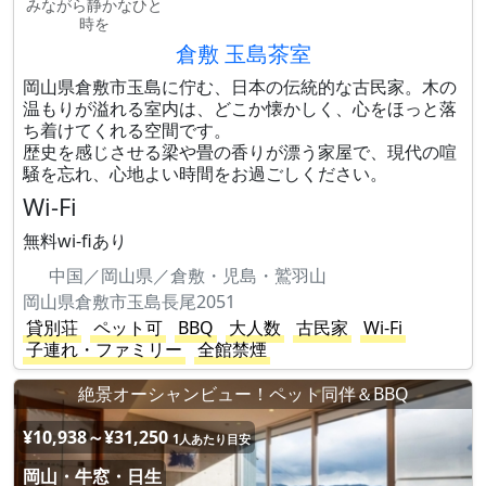
みながら静かなひと
時を
倉敷 玉島茶室
岡山県倉敷市玉島に佇む、日本の伝統的な古民家。木の
温もりが溢れる室内は、どこか懐かしく、心をほっと落
ち着けてくれる空間です。
歴史を感じさせる梁や畳の香りが漂う家屋で、現代の喧
騒を忘れ、心地よい時間をお過ごしください。
Wi-Fi
無料wi-fiあり
中国／岡山県／倉敷・児島・鷲羽山
岡山県倉敷市玉島長尾2051
貸別荘
ペット可
BBQ
大人数
古民家
Wi-Fi
子連れ・ファミリー
全館禁煙
絶景オーシャンビュー！ペット同伴＆BBQ
¥10,938～¥31,250
1人あたり目安
岡山・牛窓・日生