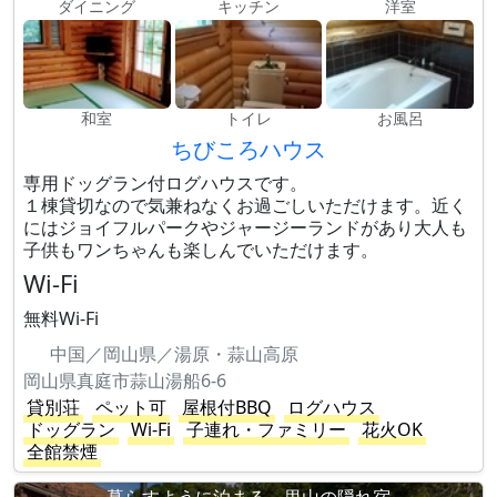
ダイニング
キッチン
洋室
和室
トイレ
お風呂
ちびころハウス
専用ドッグラン付ログハウスです。
１棟貸切なので気兼ねなくお過ごしいただけます。近く
にはジョイフルパークやジャージーランドがあり大人も
子供もワンちゃんも楽しんでいただけます。
Wi-Fi
無料Wi-Fi
中国／岡山県／湯原・蒜山高原
岡山県真庭市蒜山湯船6-6
貸別荘
ペット可
屋根付BBQ
ログハウス
ドッグラン
Wi-Fi
子連れ・ファミリー
花火OK
全館禁煙