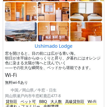
Ushimado Lodge
窓を開けると、目の前には広がる青い海。
朝日が水平線からゆっくりと昇り、夕暮れにはオレンジ
色に染まる太陽が海へと沈んでいく
——その壮大な瞬間を、ベッドから堪能できます。
Wi-Fi
無料wi-fiあり
中国／岡山県／牛窓・日生
岡山県瀬戸内市牛窓町鹿忍477-8
貸別荘
ペット可
BBQ
大人数
高級貸別荘
Wi-Fi
子連れ・ファミリー
全館禁煙