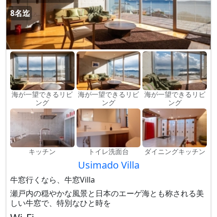
8名迄
海が一望できるリビ
海が一望できるリビ
海が一望できるリビ
ング
ング
ング
キッチン
トイレ洗面台
ダイニングキッチン
Usimado Villa
牛窓行くなら、牛窓Villa
瀬戸内の穏やかな風景と日本のエーゲ海とも称される美
しい牛窓で、特別なひと時を