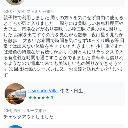
60代～ 女性 ファミリー旅行
親子旅で利用しました 周りの方々を気にせず自由に使える
ところが気に入りました 周りには美味しいお魚料理店や
カフェ、市場などがあり美味しい物三昧で選ぶのに困りま
した お家を出てすぐの海を見ながら散歩、夜は星を見なが
ら散歩 大きいお布団で時間を気にせずゆっくり眠る等 日
常では出来ない体験をさせていただきました 少し車で走れ
ば景色の綺麗な所も幾つかあり 心身ともにリラックスでき
る有意義な時間を過ごすことができました 自転車も借りれ
るようなので電車で来ても美味しいもの巡りができそうで
す 次回は牡蠣のシーズンに又、お友達と訪れたいと思いま
す
Usimado Villa
牛窓・日生
★★★★★ 5
20代 男性 グループ旅行
チェックアウトしました