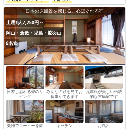
日本の原風景を感じる、心ほぐれる宿
土曜1人7,250円～
岡山・倉敷・児島・鷲羽山
8名迄
日差し溢れる畳のリ
みんなの顔を見てお
瓦屋根が美しい伝統
ビング
食事ができます
的な古民家です
夫婦でコーヒーを飲
キッチン
お風呂