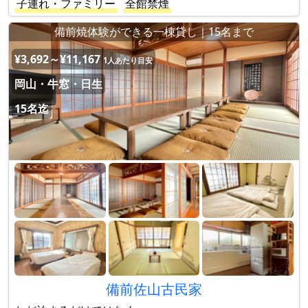
子連れ・ファミリー
全館禁煙
備前焼体験ができる一棟貸し｜15名まで
¥3,692～¥11,167
1人あたり目安
岡山・牛窓・日生
15名迄
備前佐山古民家