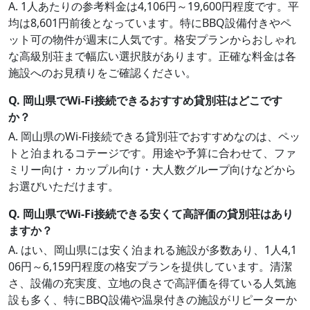
A. 1人あたりの参考料金は4,106円～19,600円程度です。平
均は8,601円前後となっています。特にBBQ設備付きやペ
ット可の物件が週末に人気です。格安プランからおしゃれ
な高級別荘まで幅広い選択肢があります。正確な料金は各
施設へのお見積りをご確認ください。
Q. 岡山県でWi-Fi接続できるおすすめ貸別荘はどこです
か？
A. 岡山県のWi-Fi接続できる貸別荘でおすすめなのは、ペッ
トと泊まれるコテージです。用途や予算に合わせて、ファ
ミリー向け・カップル向け・大人数グループ向けなどから
お選びいただけます。
Q. 岡山県でWi-Fi接続できる安くて高評価の貸別荘はあり
ますか？
A. はい、岡山県には安く泊まれる施設が多数あり、1人4,1
06円～6,159円程度の格安プランを提供しています。清潔
さ、設備の充実度、立地の良さで高評価を得ている人気施
設も多く、特にBBQ設備や温泉付きの施設がリピーターか