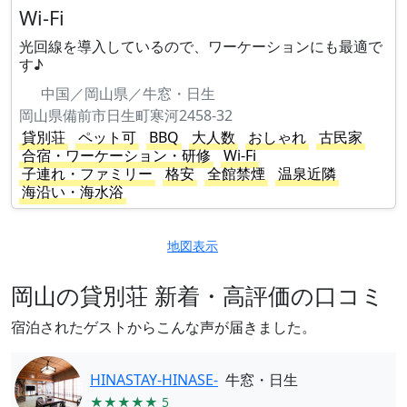
Wi-Fi
光回線を導入しているので、ワーケーションにも最適で
す♪
中国／岡山県／牛窓・日生
岡山県備前市日生町寒河2458-32
貸別荘
ペット可
BBQ
大人数
おしゃれ
古民家
合宿・ワーケーション・研修
Wi-Fi
子連れ・ファミリー
格安
全館禁煙
温泉近隣
海沿い・海水浴
地図表示
岡山の貸別荘 新着・高評価の口コミ
宿泊されたゲストからこんな声が届きました。
HINASTAY-HINASE-
牛窓・日生
★★★★★ 5