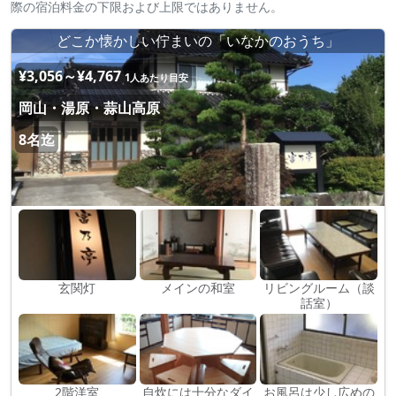
際の宿泊料金の下限および上限ではありません。
どこか懐かしい佇まいの「いなかのおうち」
¥3,056～¥4,767
1人あたり目安
岡山・湯原・蒜山高原
8名迄
玄関灯
メインの和室
リビングルーム（談
話室）
2階洋室
自炊には十分なダイ
お風呂は少し広めの