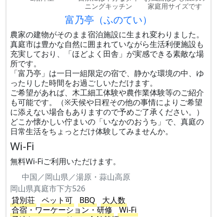
ニングキッチン
家庭用サイズです
富乃亭（ふのてい）
農家の建物がそのまま宿泊施設に生まれ変わりました。
真庭市は豊かな自然に囲まれていながら生活利便施設も
充実しており、「ほどよく田舎」が実感できる素敵な場
所です。
「富乃亭」は一日一組限定の宿で、静かな環境の中、ゆ
ったりした時間をお過ごしいただけます。
ご希望があれば、木工細工体験や農作業体験等のご紹介
も可能です。（※天候や日程その他の事情によりご希望
に添えない場合もありますので予めご了承ください。）
どこか懐かしい佇まいの「いなかのおうち」で、真庭の
日常生活をちょっとだけ体験してみませんか。
Wi-Fi
無料Wi-Fiご利用いただけます。
中国／岡山県／湯原・蒜山高原
岡山県真庭市下方526
貸別荘
ペット可
BBQ
大人数
合宿・ワーケーション・研修
Wi-Fi