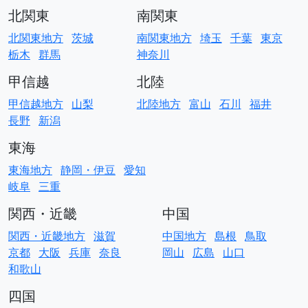
北関東
南関東
北関東地方
茨城
南関東地方
埼玉
千葉
東京
栃木
群馬
神奈川
甲信越
北陸
甲信越地方
山梨
北陸地方
富山
石川
福井
長野
新潟
東海
東海地方
静岡・伊豆
愛知
岐阜
三重
関西・近畿
中国
関西・近畿地方
滋賀
中国地方
島根
鳥取
京都
大阪
兵庫
奈良
岡山
広島
山口
和歌山
四国