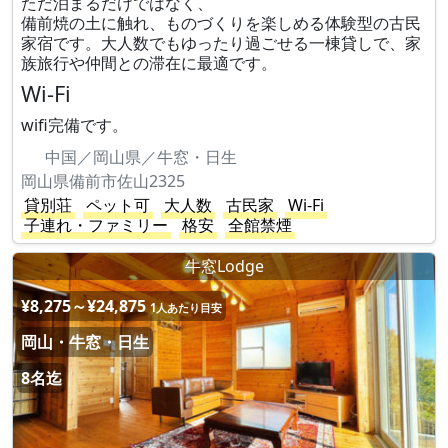
ただ泊まるだけではなく、
備前焼の土に触れ、ものづくりを楽しめる体験型の古民
家宿です。大人数でもゆったり過ごせる一棟貸しで、家
族旅行や仲間との滞在に最適です。
Wi-Fi
wifi完備です。
中国／岡山県／牛窓・日生
岡山県備前市佐山2325
貸別荘
ペット可
大人数
古民家
Wi-Fi
子連れ・ファミリー
格安
全館禁煙
牛窓Lodge
¥8,275～¥24,875
1人あたり目安
岡山・牛窓・日生
8名迄