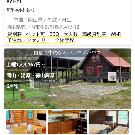
Wi-Fi
無料wi-fiあり
中国／岡山県／牛窓・日生
岡山県瀬戸内市牛窓町鹿忍477-12
貸別荘
ペット可
BBQ
大人数
高級貸別荘
Wi-Fi
子連れ・ファミリー
全館禁煙
自然の中のかわいいログハウス
土曜1人9,167円～
岡山・湯原・蒜山高原
6名迄