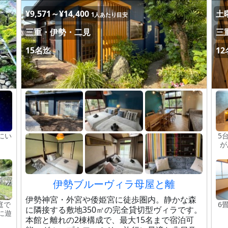
¥9,571～¥14,400
土曜
1人あたり目安
三重・伊勢・二見
三
15名迄
1
にい
5
が
伊勢ブルーヴィラ母屋と離
伊勢神宮・外宮や倭姫宮に徒歩圏内。静かな森
庭で
6
に隣接する敷地350㎡の完全貸切型ヴィラです。
に遊
本館と離れの2棟構成で、最大15名まで宿泊可