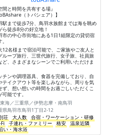
空間と時間を共有する場』
toBAshare（トバシェア）】
羽駅まで徒歩7分、鳥羽水族館までは海を眺め
がら徒歩8分の好立地！
羽市の中心市街地にある1日1組限定の貸切宿
す。
大12名様まで宿泊可能で、ご家族やご友人と
グループ旅行、三世代旅行、女子旅、社員旅
など、さまざまなシーンでご利用いただけま
。
ッチンや調理器具、食器を完備しており、自
やテイクアウト等を楽しみながら、周りを気
せず、想い想いの時間をお過ごしいただくこ
が可能です。
東海／三重県／伊勢志摩・南鳥羽
重県鳥羽市鳥羽1丁目2-12
別荘
大人数
合宿・ワーケーション・研修
-Fi
子連れ・ファミリー
格安
温泉近隣
沿い・海水浴