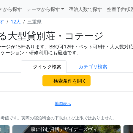
アから探す
テーマから探す
宿泊人数で探す
空室予約状
す
12人
三重県
れる大型貸別荘・コテージ
が15軒あります。BBQ可12軒・ペット可6軒・大人数対応15軒
ーケーション・研修利用にも最適です。
クイック検索
カテゴリ検索
検索条件を開く
地図表示
参考値です。実際の宿泊料金の下限および上限ではありません。
！
森に佇む貸切デザイナーズヴィラ