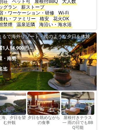
別荘
ペット可
屋根付BBQ
大人数
ッグラン
薪ストーブ
宿・ワーケーション・研修
Wi-Fi
連れ・ファミリー
格安
花火OK
館禁煙
温泉近隣
海沿い・海水浴
まるで海外リゾート・絵のような夕日を体験
1人14,900円～
重・南勢
0名迄
と海、夕日を望
夕日を眺めながら
屋根付きテラス
む外観
の食事
― 雨の日でもBB
Q可能