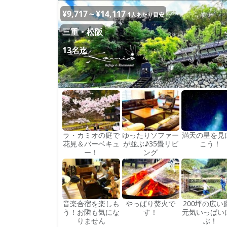
¥9,717～¥14,117
1人あたり目安
三重・松阪
13名迄
ラ・カミオの庭で
ゆったりソファー
満天の星を見
花見＆バーベキュ
が並ぶ♪35畳リビ
こう！
ー！
ング
音楽合宿を楽しも
やっぱり焚火で
200坪の広い
う！お隣も気にな
す！
元気いっぱい
りません
ぶ！