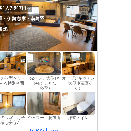
1人7,917円～
重・伊勢志摩・南鳥羽
2名迄
台の箱型ベッド
62インチ大型TV
オープンキッチン
ある特別空間
（4K）こたつ
（大型冷蔵庫あ
（冬季）
り）
畳の和室、お子
シャワー＋脱衣所
洋式トイレ
様も安心♪
toBAshare