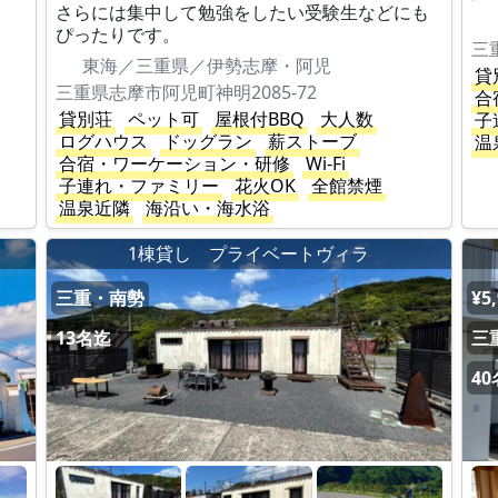
さらには集中して勉強をしたい受験生などにも
ぴったりです。
三
東海／三重県／伊勢志摩・阿児
貸
三重県志摩市阿児町神明2085-72
合
貸別荘
ペット可
屋根付BBQ
大人数
子
ログハウス
ドッグラン
薪ストーブ
温
合宿・ワーケーション・研修
Wi-Fi
子連れ・ファミリー
花火OK
全館禁煙
温泉近隣
海沿い・海水浴
1棟貸し プライベートヴィラ
三重・南勢
¥5
13名迄
三
4