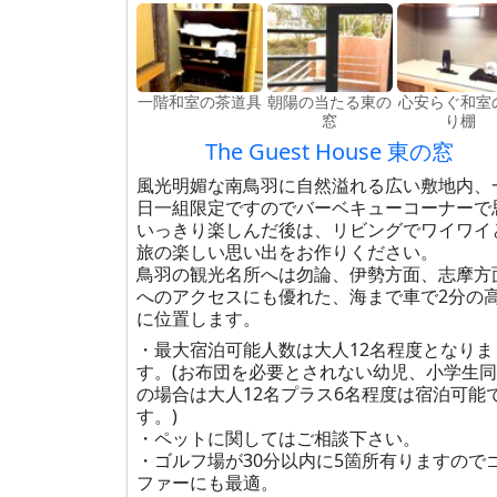
一階和室の茶道具
朝陽の当たる東の
心安らぐ和室
窓
り棚
The Guest House 東の窓
風光明媚な南鳥羽に自然溢れる広い敷地内、
日一組限定ですのでバーベキューコーナーで
いっきり楽しんだ後は、リビングでワイワイ
旅の楽しい思い出をお作りください。
鳥羽の観光名所へは勿論、伊勢方面、志摩方
へのアクセスにも優れた、海まで車で2分の
に位置します。
・最大宿泊可能人数は大人12名程度となりま
す。(お布団を必要とされない幼児、小学生
の場合は大人12名プラス6名程度は宿泊可能
す。)
・ペットに関してはご相談下さい。
・ゴルフ場が30分以内に5箇所有りますので
ファーにも最適。