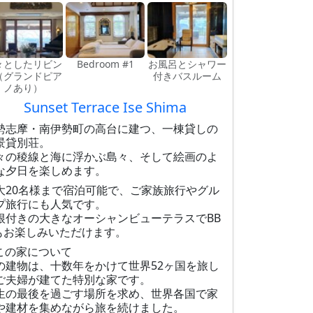
々としたリビン
Bedroom #1
お風呂とシャワー
（グランドピア
付きバスルーム
ノあり）
Sunset Terrace Ise Shima
勢志摩・南伊勢町の高台に建つ、一棟貸しの
景貸別荘。
々の稜線と海に浮かぶ島々、そして絵画のよ
な夕日を楽しめます。
大20名様まで宿泊可能で、ご家族旅行やグル
プ旅行にも人気です。
根付きの大きなオーシャンビューテラスでBB
もお楽しみいただけます。
この家について
の建物は、十数年をかけて世界52ヶ国を旅し
ご夫婦が建てた特別な家です。
生の最後を過ごす場所を求め、世界各国で家
や建材を集めながら旅を続けました。