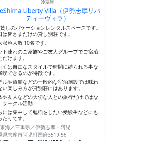
冷蔵庫
seShima Liberty Villa（伊勢志摩リバ
ティーヴィラ）
棟貸しのバケーションレンタルスペースです。
日は皆さまだけの貸し別荘です。
大収容人数 10名です。
ット連れのご家族やご友人グループでご宿泊
ただけます。
別荘は自由なスタイルで時間に縛られる事な
満喫できるのが特徴です。
テルや旅館などの一般的な宿泊施設では味わ
ない楽しみ方が貸別荘にはあります。
族や友人などの大切な人との旅行だけではな
、サークル活動、
らには集中して勉強をしたい受験生などにも
ったりです。
東海／三重県／伊勢志摩・阿児
重県志摩市阿児町国府3519-56