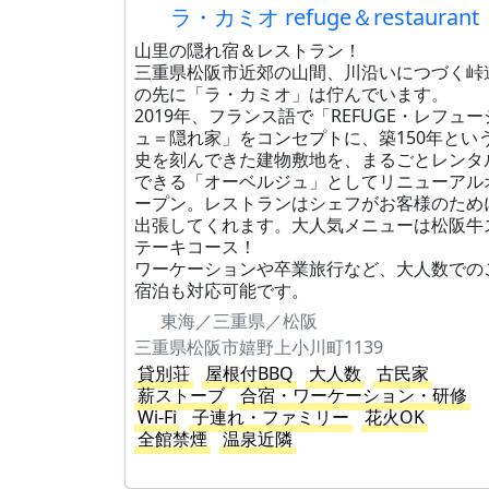
ラ・カミオ refuge＆restaurant
山里の隠れ宿＆レストラン！
三重県松阪市近郊の山間、川沿いにつづく峠
の先に「ラ・カミオ」は佇んでいます。
2019年、フランス語で「REFUGE・レフュー
ュ＝隠れ家」をコンセプトに、築150年とい
史を刻んできた建物敷地を、まるごとレンタ
できる「オーベルジュ」としてリニューアル
ープン。レストランはシェフがお客様のため
出張してくれます。大人気メニューは松阪牛
テーキコース！
ワーケーションや卒業旅行など、大人数での
宿泊も対応可能です。
東海／三重県／松阪
三重県松阪市嬉野上小川町1139
貸別荘
屋根付BBQ
大人数
古民家
薪ストーブ
合宿・ワーケーション・研修
Wi-Fi
子連れ・ファミリー
花火OK
全館禁煙
温泉近隣