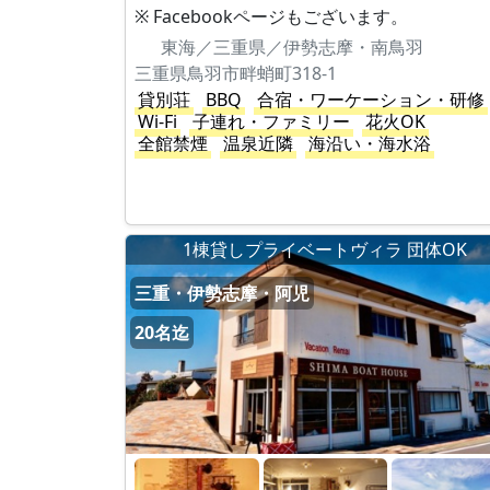
※ Facebookページもございます。
東海／三重県／伊勢志摩・南鳥羽
三重県鳥羽市畔蛸町318-1
貸別荘
BBQ
合宿・ワーケーション・研修
Wi-Fi
子連れ・ファミリー
花火OK
全館禁煙
温泉近隣
海沿い・海水浴
1棟貸しプライベートヴィラ 団体OK
三重・伊勢志摩・阿児
20名迄