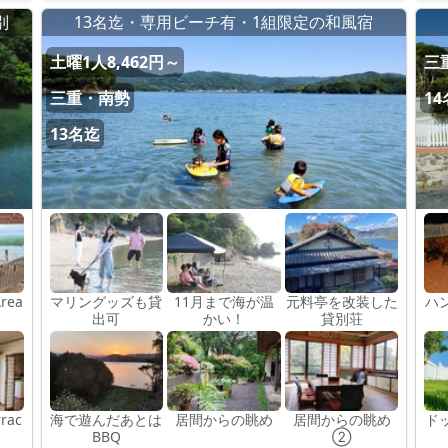
別
13名迄・専用ビーチ有・1組限定の和風宿
土曜1人8,462円～
三
三重・南勢
1
13名迄
Area
マリングッズも貸
11月まで海が温
元料亭を改装した
ハ
出可
かい！
貸別荘
rrac
海で遊んだあとは
居間からの眺め
居間からの眺め
ド
BBQ
②