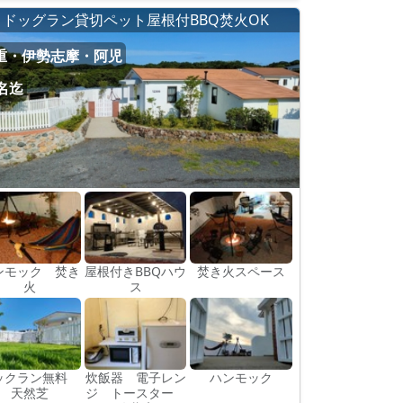
ドッグラン貸切ペット屋根付BBQ焚火OK
重・伊勢志摩・阿児
4名迄
ンモック 焚き
屋根付きBBQハウ
焚き火スペース
火
ス
ックラン無料
炊飯器 電子レン
ハンモック
天然芝
ジ トースター