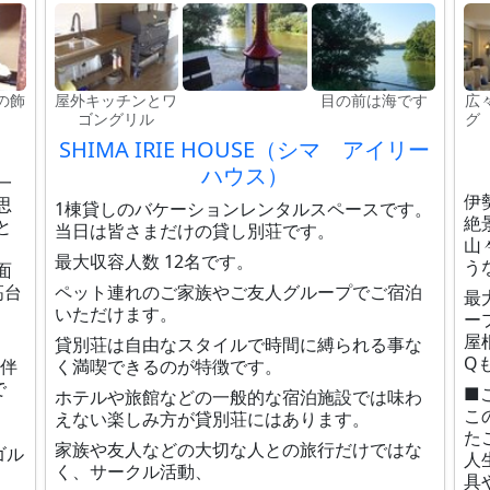
の飾
屋外キッチンとワ
目の前は海です
広
ゴングリル
グ
SHIMA IRIE HOUSE（シマ アイリー
ハウス）
一
伊
思
1棟貸しのバケーションレンタルスペースです。
絶
と
当日は皆さまだけの貸し別荘です。
山
最大収容人数 12名です。
う
面
高台
ペット連れのご家族やご友人グループでご宿泊
最
いただけます。
ー
屋
貸別荘は自由なスタイルで時間に縛られる事な
Q
同伴
く満喫できるのが特徴です。
で
■
ホテルや旅館などの一般的な宿泊施設では味わ
こ
えない楽しみ方が貸別荘にはあります。
た
家族や友人などの大切な人との旅行だけではな
ゴル
人
く、サークル活動、
具