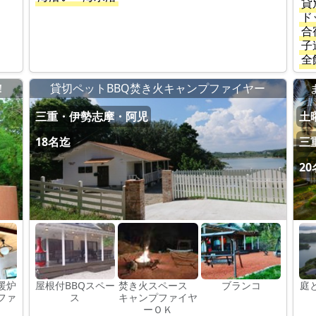
貸
ド
合
子
全
！
貸切ペットBBQ焚き火キャンプファイヤー
三重・伊勢志摩・阿児
土曜
18名迄
三
2
暖炉
屋根付BBQスペー
焚き火スペース
ブランコ
庭
ファ
ス
キャンプファイヤ
ーＯＫ