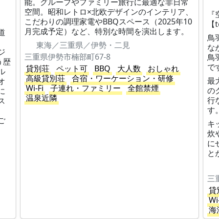
能。グループやファミリー旅行に最適な非日常
空間。昭和レトロ×北欧デザインのインテリア、
『
こだわりの調理家電やBBQスペース（2025年10
【
月完成予定）など、特別な時間を演出します。
道
鳥
東海／三重県／伊勢・二見
な
ジ
三重県伊勢市楠部町67-8
鳥
う歴
で
貸別荘
ペット可
BBQ
大人数
おしゃれ
ル
高級貸別荘
合宿・ワーケーション・研修
最
オ
Wi-Fi
子連れ・ファミリー
全館禁煙
の
に
温泉近隣
行
ス
す
ご
キ
炊
に
と
三
貸
Wi
海