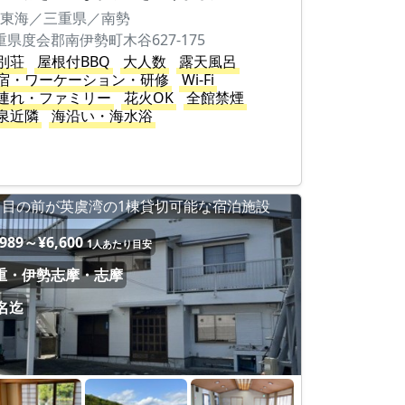
東海／三重県／南勢
重県度会郡南伊勢町木谷627-175
別荘
屋根付BBQ
大人数
露天風呂
宿・ワーケーション・研修
Wi-Fi
連れ・ファミリー
花火OK
全館禁煙
泉近隣
海沿い・海水浴
目の前が英虞湾の1棟貸切可能な宿泊施設
,989～¥6,600
1人あたり目安
重・伊勢志摩・志摩
0名迄