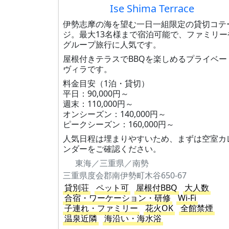
Ise Shima Terrace
伊勢志摩の海を望む一日一組限定の貸切コテ
ジ。最大13名様まで宿泊可能で、ファミリー
グループ旅行に人気です。
屋根付きテラスでBBQを楽しめるプライベー
ヴィラです。
料金目安（1泊・貸切）
平日：90,000円～
週末：110,000円～
オンシーズン：140,000円～
ピークシーズン：160,000円～
人気日程は埋まりやすいため、まずは空室カ
ンダーをご確認ください。
東海／三重県／南勢
三重県度会郡南伊勢町木谷650-67
貸別荘
ペット可
屋根付BBQ
大人数
合宿・ワーケーション・研修
Wi-Fi
子連れ・ファミリー
花火OK
全館禁煙
温泉近隣
海沿い・海水浴