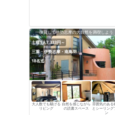
一棟貸しで伊勢志摩の大自然を満喫しよう
土曜1人7,333円～
三重・伊勢志摩・南鳥羽
18名迄
大人数でも騒げる
自然を感じながら
雰囲気のある
リビング
の読書スペース
とシーリング
ン