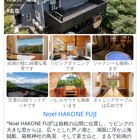
8名迄
絵画の様に綺麗な風
リビングダイニング
ジャグジーも御座い
景です
です
ます
圧巻の2段ウッドデ
バレルサウナも御座
ダイニングテーブル
ッキです
います
は広めです
Noel HAKONE FUJI
“Noël HAKONE FUJI”は箱根の山間に位置し、リビングの
大きな窓からは、広々とした芦ノ湖と、湖面に浮かぶ海
賊船、箱根神社の鳥居、そして富士山と、まるで絵画の