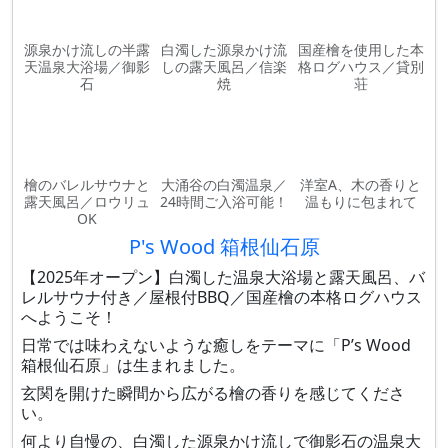
源泉かけ流しの半露
白濁した源泉かけ流
国産檜を使用した本
天温泉大浴場／御影
しの露天風呂／信楽
格ログハウス／貸別
石
焼
荘
檜のバレルサウナと
大涌谷の白濁温泉／
洋室A、木の香りと
露天風呂／ロウリュ
24時間ご入浴可能！
温もりに包まれて
OK
P's Wood 箱根仙石原
【2025年オープン】白濁した温泉大浴場と露天風呂、バ
レルサウナ付き／屋根付BBQ／国産檜の本格ログハウス
へようこそ！
日常では味わえないような癒しをテーマに「P’s Wood
箱根仙石原」は生まれました。
玄関を開けた瞬間から広がる檜の香りを感じてくださ
い。
何より自慢の、白濁した源泉かけ流しで御影石の温泉大