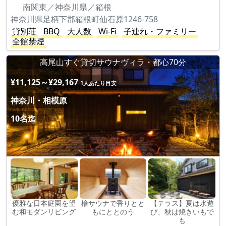
南関東／神奈川県／箱根
神奈川県足柄下郡箱根町仙石原1246-758
貸別荘
BBQ
大人数
Wi-Fi
子連れ・ファミリー
全館禁煙
高尾山すぐ貸切サウナヴィラ・都心70分
¥11,125～¥29,167
1人あたり目安
神奈川・相模原
10名迄
優雅な日本庭園を望
檜サウナで香りとと
【テラス】夏は水遊
む和モダンリビング
もにととのう
び、秋は焼きいもで
も