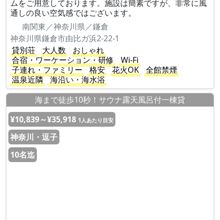
ムをご用意しております。施設は簡素ですが、非常に風
通しの良い空気感ではございます。
南関東／神奈川県／鎌倉
神奈川県鎌倉市由比ガ浜2-22-1
貸別荘
大人数
おしゃれ
合宿・ワーケーション・研修
Wi-Fi
子連れ・ファミリー
格安
花火OK
全館禁煙
温泉近隣
海沿い・海水浴
海まで徒歩10秒！サウナ露天風呂付一棟貸
¥10,839～¥35,918
1人あたり目安
神奈川・逗子
10名迄