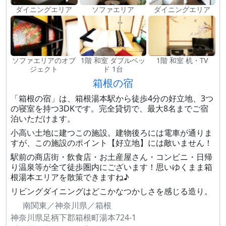
ダイニングエリア
ソファエリア
ダイニングエリア
ソファエリアのオブ
1階 和室 ダブルベッ
1階 和室 机・TV
ジェクト
ド 1台
箱根の宿
「箱根の宿」は、箱根湯本駅から徒歩4分の好立地、3つ
の寝室を持つ3DKです。完全貸切で、最大8名までご宿
泊いただけます。
小高い土地に建つこの施設。建物後ろには電車が通りま
すが、この施設のポイント【好立地】には敵いません！
駅前の商店街・飲食店・お土産屋さん・コンビニ・日帰
り温泉等が全て徒歩圏内にございます！思いゆくまま箱
根湯本エリアを散策できますね♪
リビングダイニングはどこかなつかしさを感じる造り。
南関東／神奈川県／箱根
神奈川県足柄下郡箱根町湯本724-1