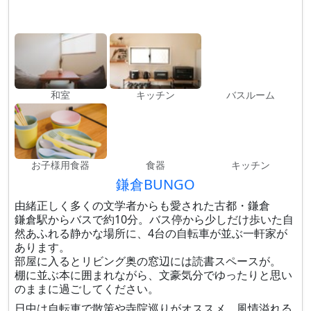
和室
キッチン
バスルーム
お子様用食器
食器
キッチン
鎌倉BUNGO
由緒正しく多くの文学者からも愛された古都・鎌倉
鎌倉駅からバスで約10分。バス停から少しだけ歩いた自
然あふれる静かな場所に、4台の自転車が並ぶ一軒家が
あります。
部屋に入るとリビング奥の窓辺には読書スペースが。
棚に並ぶ本に囲まれながら、文豪気分でゆったりと思い
のままに過ごしてください。
日中は自転車で散策や寺院巡りがオススメ。風情溢れる