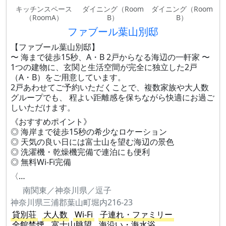
キッチンスペース
ダイニング（Room
ダイニング（Room
（RoomA）
B）
B）
ファブール葉山別邸
【ファブール葉山別邸】
〜 海まで徒歩15秒、A・B 2戸からなる海辺の一軒家 〜
1つの建物に、玄関と生活空間が完全に独立した2戸
（A・B）をご用意しています。
2戸あわせてご予約いただくことで、複数家族や大人数
グループでも、 程よい距離感を保ちながら快適にお過ご
しいただけます。
《おすすめポイント》
◎ 海岸まで徒歩15秒の希少なロケーション
◎ 天気の良い日には富士山を望む海辺の景色
◎ 洗濯機・乾燥機完備で連泊にも便利
◎ 無料Wi-Fi完備
〈…
南関東／神奈川県／逗子
神奈川県三浦郡葉山町堀内216-23
貸別荘
大人数
Wi-Fi
子連れ・ファミリー
全館禁煙
富士山眺望
海沿い・海水浴