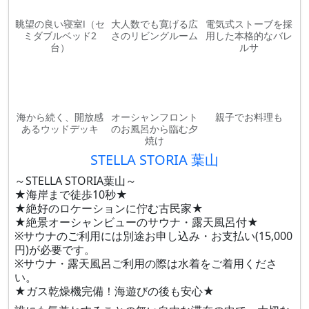
眺望の良い寝室Ⅰ（セ
大人数でも寛げる広
電気式ストーブを採
ミダブルベッド2
さのリビングルーム
用した本格的なバレ
台）
ルサ
海から続く、開放感
オーシャンフロント
親子でお料理も
あるウッドデッキ
のお風呂から臨む夕
焼け
STELLA STORIA 葉山
～STELLA STORIA葉山～
★海岸まで徒歩10秒★
★絶好のロケーションに佇む古民家★
★絶景オーシャンビューのサウナ・露天風呂付★
※サウナのご利用には別途お申し込み・お支払い(15,000
円)が必要です。
※サウナ・露天風呂ご利用の際は水着をご着用くださ
い。
★ガス乾燥機完備！海遊びの後も安心★