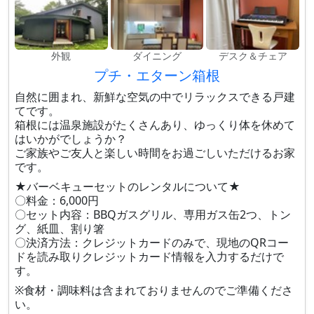
外観
ダイニング
デスク＆チェア
プチ・エターン箱根
自然に囲まれ、新鮮な空気の中でリラックスできる戸建
てです。
箱根には温泉施設がたくさんあり、ゆっくり体を休めて
はいかがでしょうか？
ご家族やご友人と楽しい時間をお過ごしいただけるお家
です。
★バーベキューセットのレンタルについて★
〇料金：6,000円
〇セット内容：BBQガスグリル、専用ガス缶2つ、トン
グ、紙皿、割り箸
〇決済方法：クレジットカードのみで、現地のQRコー
ドを読み取りクレジットカード情報を入力するだけで
す。
※食材・調味料は含まれておりませんのでご準備くださ
い。