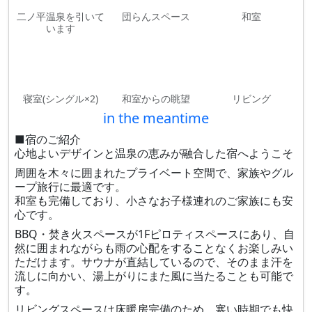
二ノ平温泉を引いて
団らんスペース
和室
います
寝室(シングル×2)
和室からの眺望
リビング
in the meantime
■宿のご紹介
心地よいデザインと温泉の恵みが融合した宿へようこそ
周囲を木々に囲まれたプライベート空間で、家族やグル
ープ旅行に最適です。
和室も完備しており、小さなお子様連れのご家族にも安
心です。
BBQ・焚き火スペースが1Fピロティスペースにあり、自
然に囲まれながらも雨の心配をすることなくお楽しみい
ただけます。サウナが直結しているので、そのまま汗を
流しに向かい、湯上がりにまた風に当たることも可能で
す。
リビングスペースは床暖房完備のため、寒い時期でも快