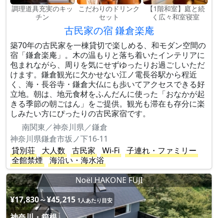
調理道具充実のキッ
こだわりのドリンク
【1階和室】庭と続
チン
セット
く広々和室寝室
古民家の宿 鎌倉楽庵
築70年の古民家を一棟貸切で楽しめる、和モダン空間の
宿「鎌倉楽庵」。木の温もりと落ち着いたインテリアに
包まれながら、周りを気にせずゆったりお過ごしいただ
けます。鎌倉観光に欠かせない江ノ電長谷駅から程近
く、海・長谷寺・鎌倉大仏にも歩いてアクセスできる好
立地。朝は、地元食材をふんだんに使った「おなかが起
きる季節の朝ごはん」をご提供。観光も滞在も存分に楽
しみたい方にぴったりの古民家宿です。
南関東／神奈川県／鎌倉
神奈川県鎌倉市坂ノ下16-11
貸別荘
大人数
古民家
Wi-Fi
子連れ・ファミリー
全館禁煙
海沿い・海水浴
Noël HAKONE FUJI
¥17,830～¥45,215
1人あたり目安
神奈川・箱根