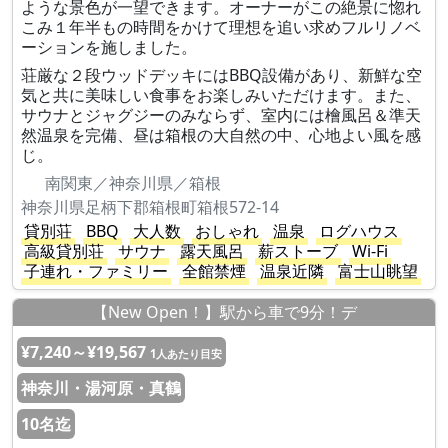
ような景色が一望できます。オーナーがこの絶景に惚れ
こみ１年半もの時間をかけて理想を追い求めフルリノベ
ーションを施しました。
荘厳な２段ウッドデッキにはBBQ設備があり、新鮮な空
気と共に美味しい食事をお楽しみいただけます。また、
サウナとジャグジーのみならず、室内には檜風呂＆準天
然温泉を完備、昼は箱根の大自然の中、心地よい風を感
じ。
南関東／神奈川県／箱根
神奈川県足柄下郡箱根町箱根572-14
貸別荘
BBQ
大人数
おしゃれ
温泉
ログハウス
高級貸別荘
サウナ
露天風呂
薪ストーブ
Wi-Fi
子連れ・ファミリー
全館禁煙
温泉近隣
富士山眺望
【New Open！】駅から車で9分！デ
¥7,240～¥19,567
1人あたり目安
神奈川・湯河原・真鶴
10名迄