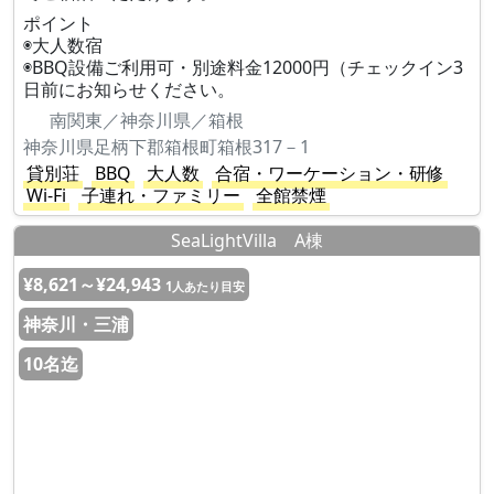
ポイント
◉大人数宿
◉BBQ設備ご利用可・別途料金12000円（チェックイン3
日前にお知らせください。
南関東／神奈川県／箱根
神奈川県足柄下郡箱根町箱根317－1
貸別荘
BBQ
大人数
合宿・ワーケーション・研修
Wi-Fi
子連れ・ファミリー
全館禁煙
SeaLightVilla A棟
¥8,621～¥24,943
1人あたり目安
神奈川・三浦
10名迄