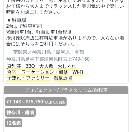
子供用のカトラリーもご用意しておりますので、小さな
お子様から大人までリラックスした雰囲気の中で楽しい
時間をお過ごしください。
◾️駐車場
2台まで駐車可能
※乗用車1台、軽自動車1台程度
湯河原駅周辺に有料駐車場がありますので、入らない場
合にはそちらをご利用ください。
南関東／神奈川県／湯河原・真鶴
神奈川県足柄下郡湯河原町宮上749-160
貸別荘
BBQ
大人数
おしゃれ
合宿・ワーケーション・研修
Wi-Fi
子連れ・ファミリー
温泉近隣
プロジェクター/プラネタリウム/自転車
¥7,143～¥15,750
1人あたり目安
神奈川・鎌倉
12名迄