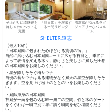
子上がりに琉球畳を
「非日常」を演出す
清潔感が溢れるラグ
施し４台のベットを
る土間リビング
ジュアリーなバスル
完備
ーム
SHELTER.道志
【最大10名】
『日本庭園に包まれた心ほどける貸切の宿。』
自然に溶け込む日本庭園…一面に広がる苔庭と、季節に
よって表情を変える木々。静けさと美しさに満ちた圧巻
の日本庭園をお楽しみください。
・星が降りそそぐ檜サウナ
自慢の薪サウナは遮る建物がなく満天の星空が降りそそ
ぎます。空を見上げ極上のととのいをお楽しみくださ
い。
・庭師渾身の日本庭園
苔庭が一面を包み込む唯一無二の空間。竹と木のゲート
をくぐれば一瞬で別世界に誘う瞬間をぜひ堪能くださ
い。