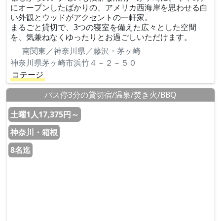
にオープンしたばかりの、アメリカ西海岸を思わせる白
い外観とウッドがアクセントの一軒家。
まるごと貸切で、3つの寝室を備えた広々とした空間
を、気兼ねなくゆったりとお過ごしいただけます。
南関東／神奈川県／藤沢・茅ヶ崎
神奈川県茅ヶ崎市浜竹４－２－５０
コテージ
バス停3分の貸切宿/温泉/焚き火/BBQ
土曜1人17,375円～
神奈川・箱根
8名迄