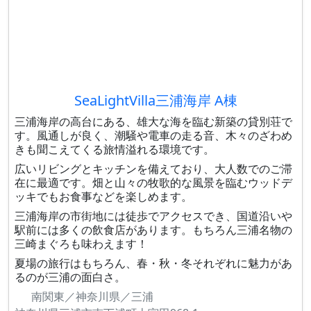
SeaLightVilla三浦海岸 A棟
三浦海岸の高台にある、雄大な海を臨む新築の貸別荘で
す。風通しが良く、潮騒や電車の走る音、木々のざわめ
きも聞こえてくる旅情溢れる環境です。
広いリビングとキッチンを備えており、大人数でのご滞
在に最適です。畑と山々の牧歌的な風景を臨むウッドデ
ッキでもお食事などを楽しめます。
三浦海岸の市街地には徒歩でアクセスでき、国道沿いや
駅前には多くの飲食店があります。もちろん三浦名物の
三崎まぐろも味わえます！
夏場の旅行はもちろん、春・秋・冬それぞれに魅力があ
るのが三浦の面白さ。
南関東／神奈川県／三浦