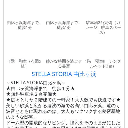
由比ヶ浜海岸まで、
由比ヶ浜海岸まで、
駐車場2台完備（ガ
徒歩1分
徒歩1分
レージ、駐車スペー
ス）
1階 和室（布団5
静かな時間を過ごせ
1階 寝室Ⅱ（シング
組）
る書斎
ルベッド2台）
STELLA STORIA 由比ヶ浜
～STELLA STORIA由比ヶ浜～
★由比ヶ浜海岸まで 徒歩１分★
★無料駐車場２台完備★
★広々とした２階建ての一軒家！大人数でも快適です★
美しい砂浜と広がる遠浅の海で名高い由比ヶ浜。遠のく
波音とともに現れるのは、大人もワクワクする秘密基地
のような邸宅。
ドーム型の開放的なリビング、憧れをそのまま形にした