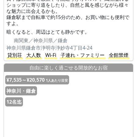
ショップに寄り道をしたり、自然と風を感じながら様々
な魅力に出会えるかも。
鎌倉駅まで自転車で約15分のため、お買い物にも便利で
すよ。
暗くなると、周辺はとても静かです。
南関東／神奈川県／鎌倉
神奈川県鎌倉市浄明寺浄妙寺4丁目4-24
貸別荘
大人数
Wi-Fi
子連れ・ファミリー
全館禁煙
自由に楽しく過ごせる開放的なお宿
¥7,535～¥20,570
1人あたり目安
神奈川・鎌倉
12名迄