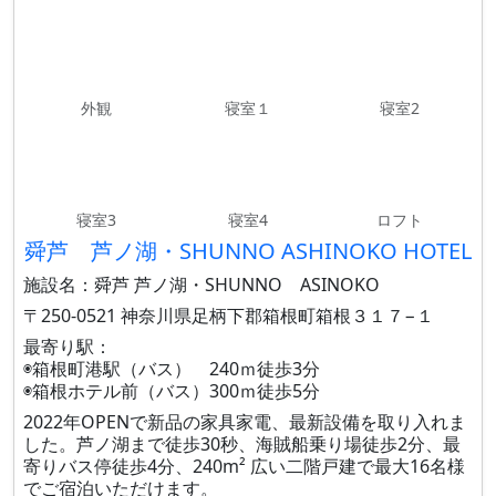
外観
寝室１
寝室2
寝室3
寝室4
ロフト
舜芦 芦ノ湖・SHUNNO ASHINOKO HOTEL
施設名：舜芦 芦ノ湖・SHUNNO ASINOKO
〒250-0521 神奈川県足柄下郡箱根町箱根３１７−１
最寄り駅：
◉箱根町港駅（バス） 240ｍ徒歩3分
◉箱根ホテル前（バス）300ｍ徒歩5分
2022年OPENで新品の家具家電、最新設備を取り入れま
した。芦ノ湖まで徒歩30秒、海賊船乗り場徒歩2分、最
寄りバス停徒歩4分、240m² 広い二階戸建で最大16名様
でご宿泊いただけます。