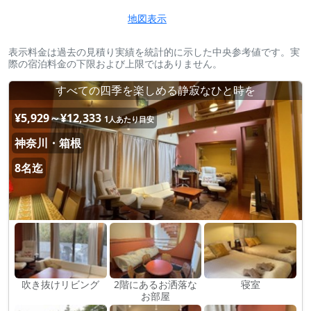
地図表示
表示料金は過去の見積り実績を統計的に示した中央参考値です。実
際の宿泊料金の下限および上限ではありません。
すべての四季を楽しめる静寂なひと時を
¥5,929～¥12,333
1人あたり目安
神奈川・箱根
8名迄
吹き抜けリビング
2階にあるお洒落な
寝室
お部屋