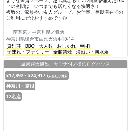
ような書斎スペース、趣の異なる4つの個室を備えた160
㎡の空間は、いつまでも居たくなる快適さ！
複数のご家族やご友人グループ、お仕事、長期滞在での
ご利用にぜひおすすめです◎
…
南関東／神奈川県／鎌倉
神奈川県鎌倉市由比ガ浜4-10-14
貸別荘
BBQ
大人数
おしゃれ
Wi-Fi
子連れ・ファミリー
全館禁煙
海沿い・海水浴
温泉露天風呂、サウナ付／檜のログハウス
¥12,892～¥24,917
1人あたり目安
神奈川・箱根
12名迄