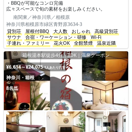
・BBQが可能なコンロ完備
広々スペースで旬の素材をお楽しみください。
南関東／神奈川県／相模原
神奈川県相模原市緑区青野原3634-3
貸別荘
屋根付BBQ
大人数
おしゃれ
高級貸別荘
サウナ
合宿・ワーケーション・研修
Wi-Fi
子連れ・ファミリー
花火OK
全館禁煙
温泉近隣
箱根湯本駅徒歩4分｜3DK｜温泉クーポン
¥6,614～¥24,075
1人あたり目安
神奈川・箱根
8名迄