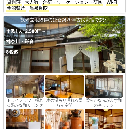
貸別荘
大人数
合宿・ワーケーション・研修
Wi-Fi
全館禁煙
温泉近隣
観光立地抜群の鎌倉築70年古民家宿で憩う
土曜1人12,500円～
神奈川・鎌倉
8名迄
ドライフラワー揺れ
木の温もり溢れる団
柔らかな光が差す和
る温かな和リビング
らん空間
のキッチン