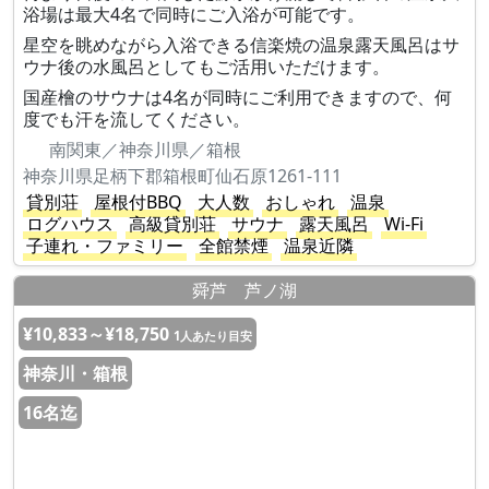
浴場は最大4名で同時にご入浴が可能です。
星空を眺めながら入浴できる信楽焼の温泉露天風呂はサ
ウナ後の水風呂としてもご活用いただけます。
国産檜のサウナは4名が同時にご利用できますので、何
度でも汗を流してください。
南関東／神奈川県／箱根
神奈川県足柄下郡箱根町仙石原1261-111
貸別荘
屋根付BBQ
大人数
おしゃれ
温泉
ログハウス
高級貸別荘
サウナ
露天風呂
Wi-Fi
子連れ・ファミリー
全館禁煙
温泉近隣
舜芦 芦ノ湖
¥10,833～¥18,750
1人あたり目安
神奈川・箱根
16名迄