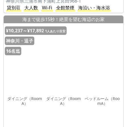
神奈川県三浦市南下浦町上宮田968-1
貸別荘
大人数
Wi-Fi
全館禁煙
海沿い・海水浴
海まで徒歩15秒！絶景を望む海辺のお家
¥10,237～¥17,892
1人あたり目安
神奈川・逗子
16名迄
ダイニング（Room
ダイニング（Room
ベッドルーム（Roo
A）
A）
mA）