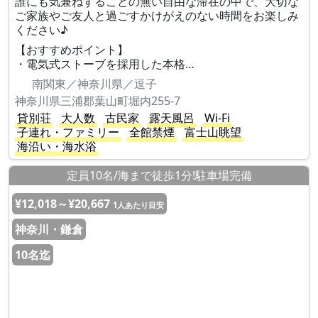
誰にも気兼ねすることの無い自由な滞在の中で、大切な
ご家族やご友人と過ごすかけがえのない時間をお楽しみ
ください♪
【おすすめポイント】
・電気式ストーブを採用した本格…
南関東／神奈川県／逗子
神奈川県三浦郡葉山町堀内255-7
貸別荘
大人数
古民家
露天風呂
Wi-Fi
子連れ・ファミリー
全館禁煙
富士山眺望
海沿い・海水浴
定員10名/海まで徒歩1分!駐車場完備
¥12,018～¥20,667
1人あたり目安
神奈川・鎌倉
10名迄