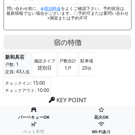
問い合わせ前に、
宿泊料金
をよくご確認下さい。予約状況は、
最新情報でない場合がございます。〇予約可または要問い合わせ
×満室または予約不可
宿の特徴
新和具荘
施設タイプ
戸数合計
駐車場
1
戸数:
貸別荘
1
20
戸
台
43
定員:
人迄
15:00
チェックイン:
10:00
チェックアウト:
KEY POINT
バーベキューOK
花火OK
ペット不可
Wi-Fiあり