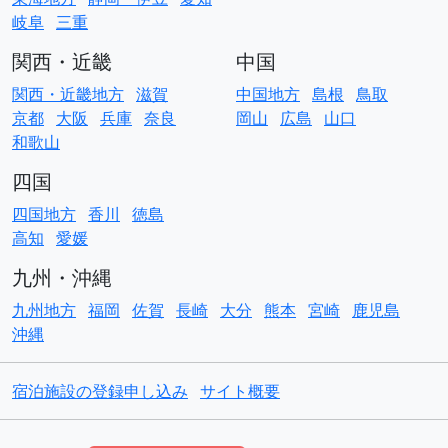
岐阜
三重
関西・近畿
中国
関西・近畿地方
滋賀
中国地方
島根
鳥取
京都
大阪
兵庫
奈良
岡山
広島
山口
和歌山
四国
四国地方
香川
徳島
高知
愛媛
九州・沖縄
九州地方
福岡
佐賀
長崎
大分
熊本
宮崎
鹿児島
沖縄
宿泊施設の登録申し込み
サイト概要
© Copyright
ACO貸別荘コテージ