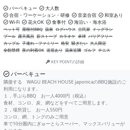
バーベキュー
大人数
合宿・ワーケーション・研修
音楽合宿
和室あり
Wi-Fi
花火OK
食事付
海沿い・海水浴
ペット可
屋根付BBQ
温泉
ログハウス
古民家
ドッグラン
プール
露天風呂
薪ストーブ
カラオケ
卓球
バリアフリー
カップル
子連れ・ファミリー
格安
騒ぎたい
大人限定
全館禁煙
夜の到着OK
送迎あり
温泉近隣
ゴルフ
テニス
KEY POINTの詳細
バーベキュー
隣接する WAGU BEACH HOUSE japonicaのBBQ施設のご
利用になります。
１，手ぶらBBQ お一人4000円（税込）
食材、コンロ、炭、網などをすべてご用意します。
２，場所貸し お一人550円
コンロ、網、トングのみご用意
車で10分圏内にぎゅーとらスーパー、マックスバリューが