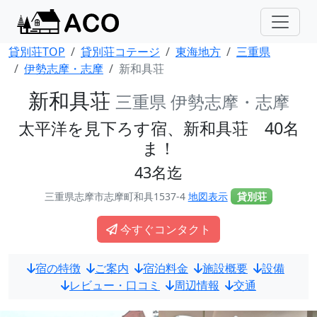
貸別荘TOP
貸別荘コテージ
東海地方
三重県
伊勢志摩・志摩
新和具荘
新和具荘
三重県 伊勢志摩・志摩
太平洋を見下ろす宿、新和具荘 40名
ま！
43名迄
三重県志摩市志摩町和具1537-4
地図表示
貸別荘
今すぐコンタクト
宿の特徴
ご案内
宿泊料金
施設概要
設備
レビュー・口コミ
周辺情報
交通