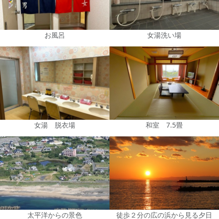
お風呂
女湯洗い場
女湯 脱衣場
和室 7.5畳
太平洋からの景色
徒歩２分の広の浜から見る夕日