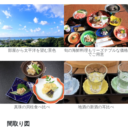
部屋から太平洋を望む景色
旬の海鮮料理もリーズナブルな価格
でご用意
真珠の貝柱食べ比べ
地酒の新酒の耳比べ
間取り図