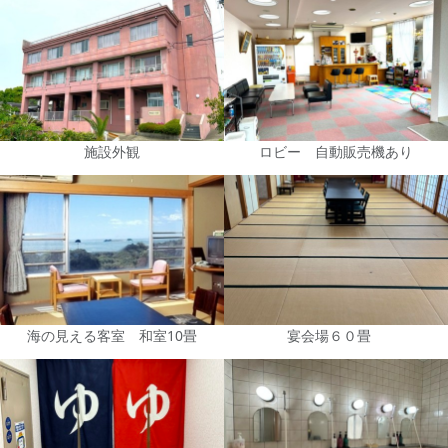
施設外観
ロビー 自動販売機あり
海の見える客室 和室10畳
宴会場６０畳