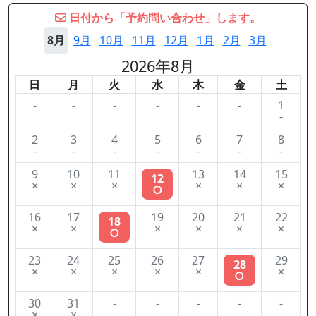
日付から「予約問い合わせ」します。
8月
9月
10月
11月
12月
1月
2月
3月
2026年8月
日
月
火
水
木
金
土
-
-
-
-
-
-
1
-
2
3
4
5
6
7
8
-
-
-
-
-
-
-
9
10
11
13
14
15
12
×
×
×
×
×
×
○
16
17
19
20
21
22
18
×
×
×
×
×
×
○
23
24
25
26
27
29
28
×
×
×
×
×
×
○
30
31
-
-
-
-
-
×
×