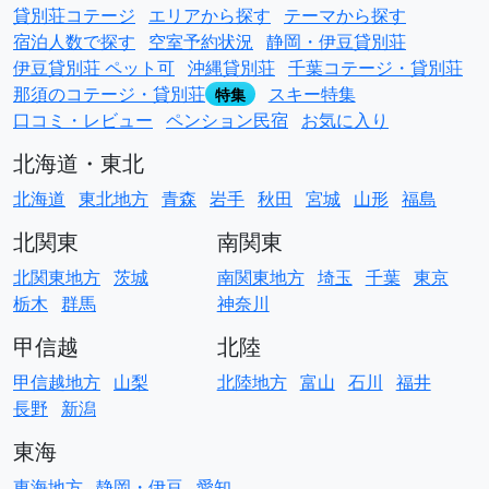
貸別荘コテージ
エリアから探す
テーマから探す
宿泊人数で探す
空室予約状況
静岡・伊豆貸別荘
伊豆貸別荘 ペット可
沖縄貸別荘
千葉コテージ・貸別荘
那須のコテージ・貸別荘
スキー特集
特集
口コミ・レビュー
ペンション民宿
お気に入り
北海道・東北
北海道
東北地方
青森
岩手
秋田
宮城
山形
福島
北関東
南関東
北関東地方
茨城
南関東地方
埼玉
千葉
東京
栃木
群馬
神奈川
甲信越
北陸
甲信越地方
山梨
北陸地方
富山
石川
福井
長野
新潟
東海
東海地方
静岡・伊豆
愛知