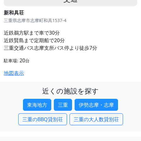
新和具荘
三重県志摩市志摩町和具1537-4
近鉄鵜方駅まで車で30分
近鉄賢島まで定期船で20分
三重交通バス志摩支所バス停より徒歩7分
20
駐車場:
台
地図表示
近くの施設を探す
東海地方
三重
伊勢志摩・志摩
三重のBBQ貸別荘
三重の大人数貸別荘