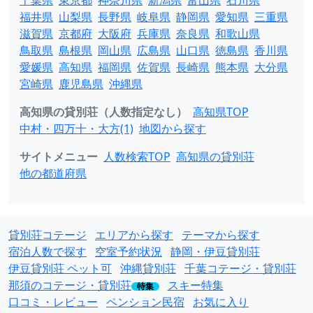
千葉県
東京都
神奈川県
新潟県
富山県
石川県
福井県
山梨県
長野県
岐阜県
静岡県
愛知県
三重県
滋賀県
京都府
大阪府
兵庫県
奈良県
和歌山県
鳥取県
島根県
岡山県
広島県
山口県
徳島県
香川県
愛媛県
高知県
福岡県
佐賀県
長崎県
熊本県
大分県
宮崎県
鹿児島県
沖縄県
高知県の貸別荘（人数指定なし）
高知県TOP
中村・四万十・大方(1)
地図から探す
サイトメニュー
人数検索TOP
高知県の貸別荘
他の都道府県
貸別荘コテージ
エリアから探す
テーマから探す
宿泊人数で探す
空室予約状況
静岡・伊豆貸別荘
伊豆貸別荘 ペット可
沖縄貸別荘
千葉コテージ・貸別荘
那須のコテージ・貸別荘
スキー特集
特集
口コミ・レビュー
ペンション民宿
お気に入り