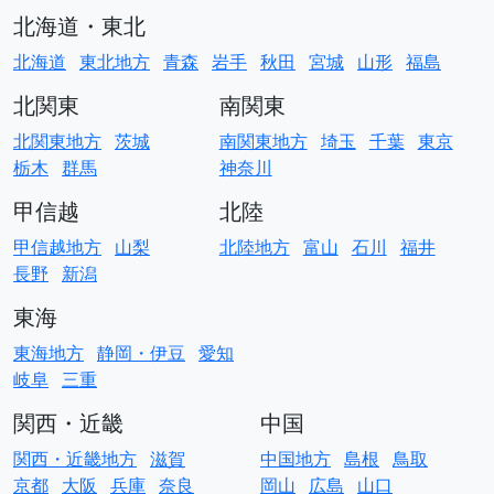
北海道・東北
北海道
東北地方
青森
岩手
秋田
宮城
山形
福島
北関東
南関東
北関東地方
茨城
南関東地方
埼玉
千葉
東京
栃木
群馬
神奈川
甲信越
北陸
甲信越地方
山梨
北陸地方
富山
石川
福井
長野
新潟
東海
東海地方
静岡・伊豆
愛知
岐阜
三重
関西・近畿
中国
関西・近畿地方
滋賀
中国地方
島根
鳥取
京都
大阪
兵庫
奈良
岡山
広島
山口