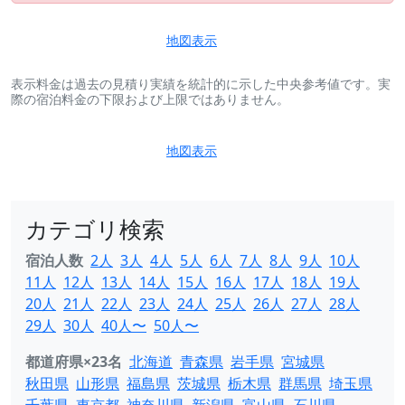
地図表示
表示料金は過去の見積り実績を統計的に示した中央参考値です。実
際の宿泊料金の下限および上限ではありません。
地図表示
カテゴリ検索
宿泊人数
2人
3人
4人
5人
6人
7人
8人
9人
10人
11人
12人
13人
14人
15人
16人
17人
18人
19人
20人
21人
22人
23人
24人
25人
26人
27人
28人
29人
30人
40人〜
50人〜
都道府県×23名
北海道
青森県
岩手県
宮城県
秋田県
山形県
福島県
茨城県
栃木県
群馬県
埼玉県