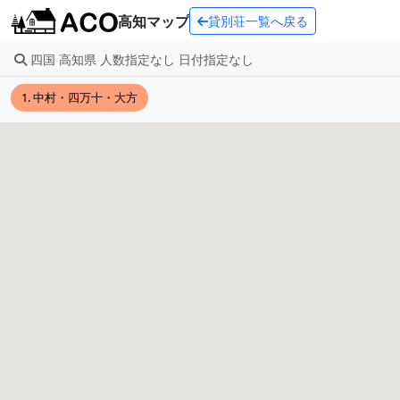
高知マップ
貸別荘一覧へ戻る
四国 高知県 人数指定なし 日付指定なし
1. 中村・四万十・大方