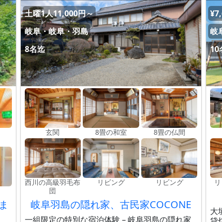
土曜1人11,000円～
¥7
岐阜・岐阜・羽島
岐
8名迄
1
玄関
8畳の和室
8畳の仏間
西川の高級羽毛布
リビング
リビング
リ
団
泊ま
岐阜羽島の隠れ家、古民家COCONE
大
一組限定の特別な宿泊体験 – 岐阜羽島の隠れ家
貸