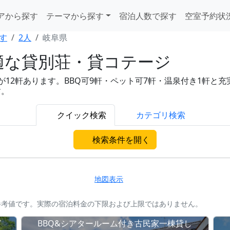
アから探す
テーマから探す
宿泊人数で探す
空室予約状
す
2人
岐阜県
適な貸別荘・貸コテージ
2軒あります。BBQ可9軒・ペット可7軒・温泉付き1軒と充実。1
す。
クイック検索
カテゴリ検索
検索条件を開く
地図表示
参考値です。実際の宿泊料金の下限および上限ではありません。
グ
BBQ&シアタールーム付き古民家一棟貸し