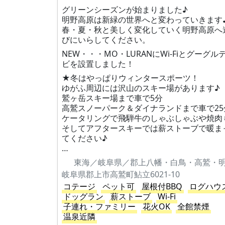
グリーンシーズンが始まりました♪
明野高原は新緑の世界へと変わっていきます
春・夏・秋と美しく変化していく明野高原へ
びにいらしてください。
NEW・・・MO・LURANにWi-Fiとグーグル
ビを設置しました！
★冬はやっぱりウィンタースポーツ！
ゆがふ周辺には沢山のスキー場があります♪
鷲ヶ岳スキー場まで車で5分
高鷲スノーパーク＆ダイナランドまで車で25
ケータリングで飛騨牛のしゃぶしゃぶや焼肉
そしてアフタースキーでは薪ストーブで暖ま
てください♪
…
東海／岐阜県／郡上八幡・白鳥・高鷲・
岐阜県郡上市高鷲町鮎立6021-10
コテージ
ペット可
屋根付BBQ
ログハウ
ドッグラン
薪ストーブ
Wi-Fi
子連れ・ファミリー
花火OK
全館禁煙
温泉近隣