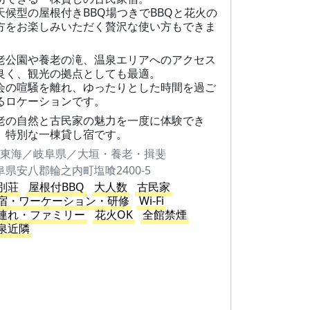
天候型の屋根付きBBQ場つきでBBQと花火の
方をお楽しみいただく贅沢な使い方もできま
。
老公園や養老の滝、温泉エリアへのアクセス
良く、観光の拠点としても最適。
会の喧騒を離れ、ゆったりとした時間を過ご
るロケーションです。
老の自然と古民家の魅力を一度に体験でき
、特別な一棟貸し宿です。
東海／岐阜県／大垣・養老・揖斐
阜県安八郡輪之内町塩喰2400-5
別荘
屋根付BBQ
大人数
古民家
宿・ワーケーション・研修
Wi-Fi
連れ・ファミリー
花火OK
全館禁煙
泉近隣