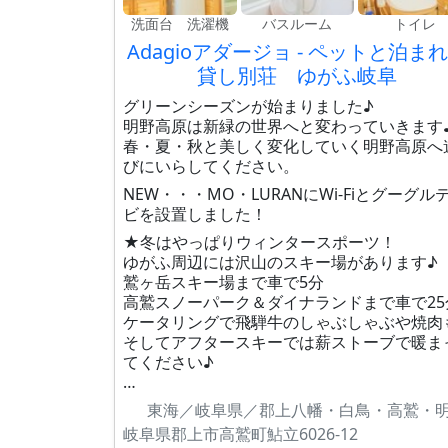
洗面台 洗濯機
バスルーム
トイレ
Adagioアダージョ - ペットと泊ま
貸し別荘 ゆがふ岐阜
グリーンシーズンが始まりました♪
明野高原は新緑の世界へと変わっていきます
春・夏・秋と美しく変化していく明野高原へ
びにいらしてください。
NEW・・・MO・LURANにWi-Fiとグーグル
ビを設置しました！
★冬はやっぱりウィンタースポーツ！
ゆがふ周辺には沢山のスキー場があります♪
鷲ヶ岳スキー場まで車で5分
高鷲スノーパーク＆ダイナランドまで車で25
ケータリングで飛騨牛のしゃぶしゃぶや焼肉
そしてアフタースキーでは薪ストーブで暖ま
てください♪
…
東海／岐阜県／郡上八幡・白鳥・高鷲・
岐阜県郡上市高鷲町鮎立6026-12