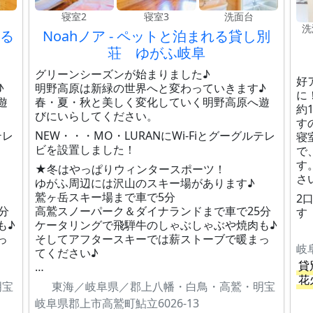
寝室2
寝室3
洗面台
洗
れる
Noahノア - ペットと泊まれる貸し別
荘 ゆがふ岐阜
グリーンシーズンが始まりました♪
好
♪
明野高原は新緑の世界へと変わっていきます♪
に
遊
春・夏・秋と美しく変化していく明野高原へ遊
約
びにいらしてください。
す
テレ
NEW・・・MO・LURANにWi-Fiとグーグルテレ
寝
ビを設置しました！
で
す
★冬はやっぱりウィンタースポーツ！
さ
ゆがふ周辺には沢山のスキー場があります♪
鷲ヶ岳スキー場まで車で5分
2
分
高鷲スノーパーク＆ダイナランドまで車で25分
す
も♪
ケータリングで飛騨牛のしゃぶしゃぶや焼肉も♪
っ
そしてアフタースキーでは薪ストーブで暖まっ
岐
てください♪
貸
…
花
明宝
東海／岐阜県／郡上八幡・白鳥・高鷲・明宝
岐阜県郡上市高鷲町鮎立6026-13