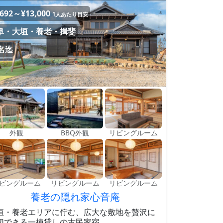
,692～¥13,000
1人あたり目安
阜・大垣・養老・揖斐
0名迄
外観
BBQ外観
リビングルーム
ビングルーム
リビングルーム
リビングルーム
養老の隠れ家心音庵
垣・養老エリアに佇む、広大な敷地を贅沢に
切できる一棟貸しの古民家宿。