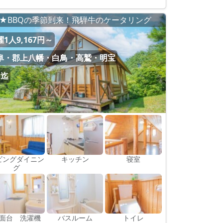
★BBQの季節到来！飛騨牛のケータリング
1人9,167円～
阜・郡上八幡・白鳥・高鷲・明宝
名迄
ビングダイニン
キッチン
寝室
グ
面台 洗濯機
バスルーム
トイレ