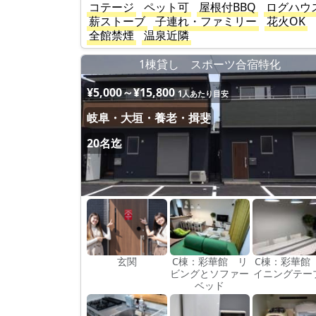
コテージ
ペット可
屋根付BBQ
ログハウ
薪ストーブ
子連れ・ファミリー
花火OK
全館禁煙
温泉近隣
1棟貸し スポーツ合宿特化
¥5,000～¥15,800
1人あたり目安
岐阜・大垣・養老・揖斐
20名迄
玄関
C棟：彩華館 リ
C棟：彩華館
ビングとソファー
イニングテー
ベッド