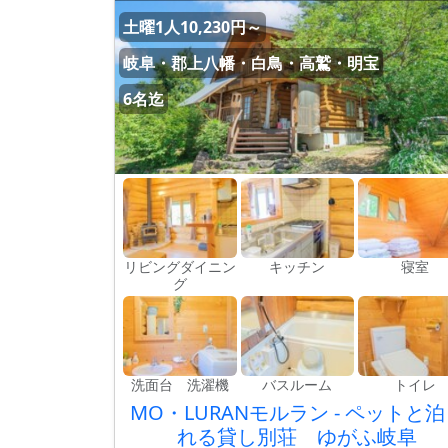
土曜1人10,230円～
岐阜・郡上八幡・白鳥・高鷲・明宝
6名迄
リビングダイニン
キッチン
寝室
グ
洗面台 洗濯機
バスルーム
トイレ
MO・LURANモルラン - ペットと
れる貸し別荘 ゆがふ岐阜