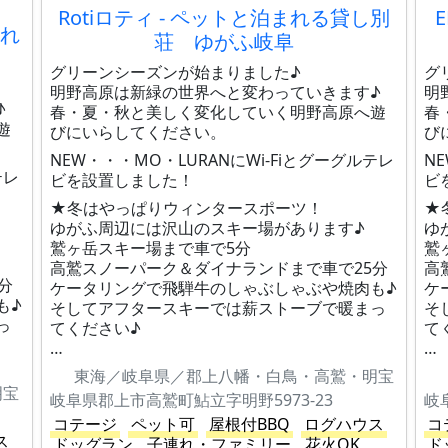
Rotiロティ - ペットと泊まれる貸し別
まれ
荘 ゆがふ岐阜
グリーンシーズンが始まりました♪
グ
明野高原は新緑の世界へと変わっていきます♪
明
♪
春・夏・秋と美しく変化していく明野高原へ遊
春
遊
びにいらしてください。
び
NEW・・・MO・LURANにWi-Fiとグーグルテレ
N
テレ
ビを設置しました！
ビ
★冬はやっぱりウィンタースポーツ！
★
ゆがふ周辺には沢山のスキー場があります♪
ゆ
鷲ヶ岳スキー場まで車で5分
鷲
高鷲スノーパーク＆ダイナランドまで車で25分
高
分
ケータリングで飛騨牛のしゃぶしゃぶや焼肉も♪
ケ
も♪
そしてアフタースキーでは薪ストーブで暖まっ
そ
っ
てください♪
て
…
…
東海／岐阜県／郡上八幡・白鳥・高鷲・明宝
明宝
岐阜県郡上市高鷲町鮎立字明野5973-23
岐
コテージ
ペット可
屋根付BBQ
ログハウス
コ
ス
ドッグラン
子連れ・ファミリー
花火OK
ド