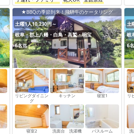
グ
★BBQの季節到来！飛騨牛のケータリング
土曜1人10,230円～
土曜
岐阜・郡上八幡・白鳥・高鷲・明宝
岐
6名迄
6
リビングダイニン
キッチン
寝室1
リ
グ
寝室2
洗面台 洗濯機
バスルーム
洗