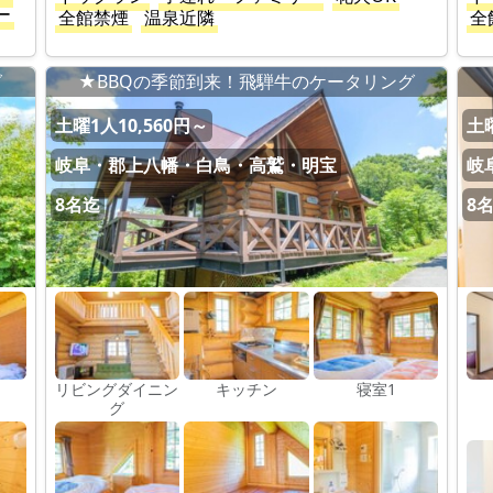
ー
全館禁煙
温泉近隣
全
グ
★BBQの季節到来！飛騨牛のケータリング
土曜1人10,560円～
土曜
岐阜・郡上八幡・白鳥・高鷲・明宝
岐
8名迄
8
リビングダイニン
キッチン
寝室1
グ