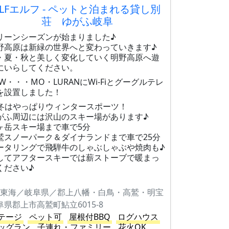
ELFエルフ - ペットと泊まれる貸し別
荘 ゆがふ岐阜
リーンシーズンが始まりました♪
野高原は新緑の世界へと変わっていきます♪
・夏・秋と美しく変化していく明野高原へ遊
にいらしてください。
EW・・・MO・LURANにWi-Fiとグーグルテレ
を設置しました！
冬はやっぱりウィンタースポーツ！
がふ周辺には沢山のスキー場があります♪
ヶ岳スキー場まで車で5分
鷲スノーパーク＆ダイナランドまで車で25分
ータリングで飛騨牛のしゃぶしゃぶや焼肉も♪
してアフタースキーでは薪ストーブで暖まっ
ください♪
東海／岐阜県／郡上八幡・白鳥・高鷲・明宝
阜県郡上市高鷲町鮎立6015-8
テージ
ペット可
屋根付BBQ
ログハウス
ッグラン
子連れ・ファミリー
花火OK