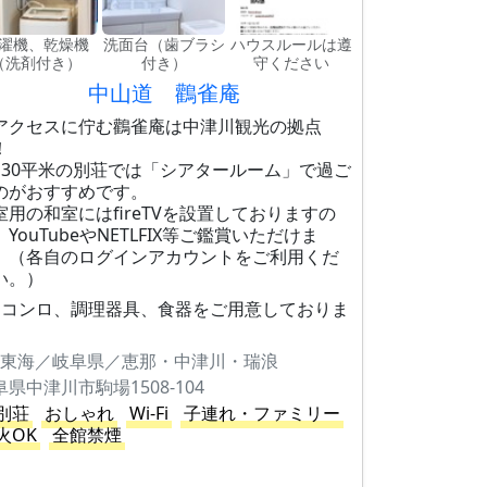
濯機、乾燥機
洗面台（歯ブラシ
ハウスルールは遵
（洗剤付き）
付き）
守ください
中山道 鸛雀庵
アクセスに佇む鸛雀庵は中津川観光の拠点
！
130平米の別荘では「シアタールーム」で過ご
のがおすすめです。
室用の和室にはfireTVを設置しておりますの
、YouTubeやNETLFIX等ご鑑賞いただけま
。（各自のログインアカウントをご利用くだ
い。）
口コンロ、調理器具、食器をご用意しておりま
東海／岐阜県／恵那・中津川・瑞浪
阜県中津川市駒場1508-104
別荘
おしゃれ
Wi-Fi
子連れ・ファミリー
火OK
全館禁煙