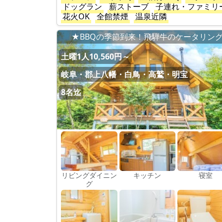
ドッグラン
薪ストーブ
子連れ・ファミリ
花火OK
全館禁煙
温泉近隣
★BBQの季節到来！飛騨牛のケータリン
土曜1人10,560円～
岐阜・郡上八幡・白鳥・高鷲・明宝
8名迄
リビングダイニン
キッチン
寝室
グ