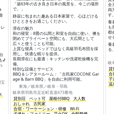
「築63年の古き良き日本の風景を、今この場所
全
で。」
両
♪
す
遊
静寂に包まれた趣ある日本家屋で、心ほどける
ひとときをお過ごしください。
養
も
テレ
滞在の魅力
都
和の寝室：8畳の仏間と和室を自由に使い、襖を
せ
閉めてプライベート空間にも、大広間として
広々と使うことも可能。
養
上質な寝具：ベッドではなく高級羽毛布団を採
る
用し、快適な眠りを提供。
分
長期滞在にも最適：キッチンや洗濯乾燥機を完
も♪
岐
備。
っ
貸
特別な設備とサービス
合
BBQ＆シアタールーム：「古民家COCONE Gar
子
age & Barn BBQ」を自由に利用可能。
明宝
温
東海／岐阜県／岐阜・羽島
岐阜県羽島市足近町直道673番地
ス
貸別荘
ペット可
屋根付BBQ
大人数
おしゃれ
古民家
合宿・ワーケーション・研修
Wi-Fi
子連れ・ファミリー
花火OK
全館禁煙