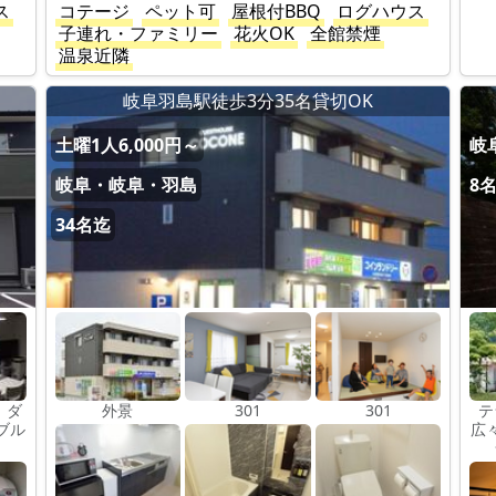
ス
コテージ
ペット可
屋根付BBQ
ログハウス
子連れ・ファミリー
花火OK
全館禁煙
温泉近隣
岐阜羽島駅徒歩3分35名貸切OK
土曜1人6,000円～
岐
岐阜・岐阜・羽島
8
34名迄
 ダ
外景
301
301
テ
ブル
広