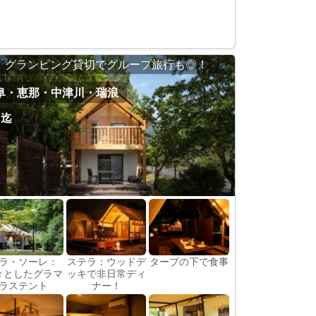
グランピング貸切でグループ旅行も◎！
阜・恵那・中津川・瑞浪
名迄
ラ・ソーレ：
ステラ：ウッドデ
タープの下で食事
々としたグラマ
ッキで非日常ディ
ラステント
ナー！