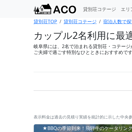
貸別荘コテージ
エリ
貸別荘TOP
貸別荘コテージ
宿泊人数で探
カップル2名利用に最
岐阜県には、2名で泊まれる貸別荘・コテージが1
ご夫婦で過ごす特別なひとときにおすすめで
表示料金は過去の見積り実績を統計的に示した中央
★BBQの季節到来！飛騨牛のケータリン