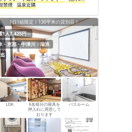
館禁煙
温泉近隣
1日1組限定！130平米の貸別荘！
1人7,425円～
阜・恵那・中津川・瑞浪
名迄
LDK
6名様分の寝具を
バスルーム
押入れに用意して
おります