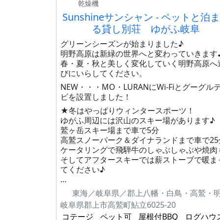
乾燥機
Sunshineサンシャン - ペットと泊
る貸し別荘 ゆがふ岐阜
グリーンシーズンが始まりました♪
明野高原は新緑の世界へと変わっていきます
春・夏・秋と美しく変化していく明野高原へ
びにいらしてください。
NEW・・・MO・LURANにWi-Fiとグーグル
ビを設置しました！
★冬はやっぱりウィンタースポーツ！
ゆがふ周辺には沢山のスキー場があります♪
鷲ヶ岳スキー場まで車で5分
高鷲スノーパーク＆ダイナランドまで車で25
ケータリングで飛騨牛のしゃぶしゃぶや焼肉
そしてアフタースキーでは薪ストーブで暖ま
てください♪
…
東海／岐阜県／郡上八幡・白鳥・高鷲・
岐阜県郡上市高鷲町鮎立6025-20
コテージ
ペット可
屋根付BBQ
ログハウ