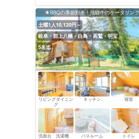
★BBQの季節到来！飛騨牛のケータリン
土曜1人10,120円～
岐阜・郡上八幡・白鳥・高鷲・明宝
5名迄
リビングダイニン
キッチン
寝室
グ
洗面台 洗濯機
バスルーム
トイレ