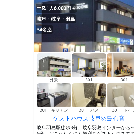
土曜1人6,000円～
岐阜・岐阜・羽島
34名迄
外景
301
301
301 キッチン
301 バス
301 トイ
ゲストハウス岐阜羽島心音
岐阜羽島駅徒歩3分、岐阜羽島インターから
5分、どこへ行くにも便利なゲストハウスで