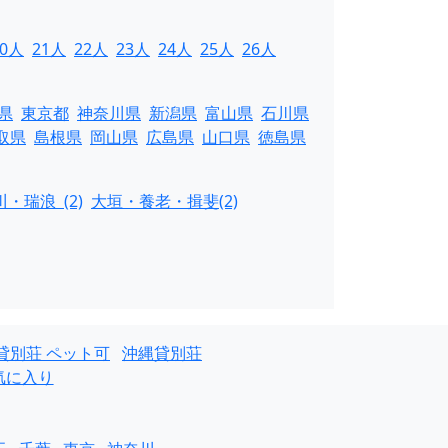
20人
21人
22人
23人
24人
25人
26人
県
東京都
神奈川県
新潟県
富山県
石川県
取県
島根県
岡山県
広島県
山口県
徳島県
・瑞浪 (2)
大垣・養老・揖斐(2)
貸別荘 ペット可
沖縄貸別荘
気に入り