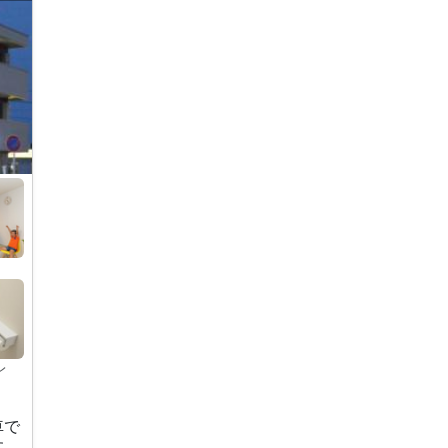
レ
車で
す。