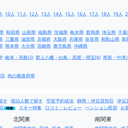
人
10人
11人
12人
13人
14人
15人
16人
17人
18人
19人
県
秋田県
山形県
福島県
茨城県
栃木県
群馬県
埼玉県
千葉
県
三重県
滋賀県
京都府
大阪府
兵庫県
奈良県
和歌山県
鳥
県
熊本県
大分県
宮崎県
鹿児島県
沖縄県
P
岐阜・羽島(2)
郡上八幡・白鳥・高鷲・明宝(6)
恵那・中津川
別荘
他の都道府県
探す
宿泊人数で探す
空室予約状況
静岡・伊豆貸別荘
伊豆
荘
スキー特集
口コミ・レビュー
ペンション民宿
お
特集
北関東
南関東