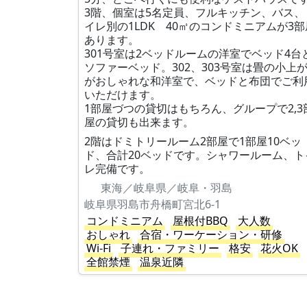
3階、個室は5名定員、フルキッチン、バス、
イレ別の1LDK 40㎡のコンドミニアムが3部
あります。
301号室は2ベッドルームの洋室でベッド4台
ソファーベッド。302、303号室は畳の小上
がおしゃれな和洋室で、ベッドと布団でご利
いただけます。
1部屋づつの貸切はもちろん、グループで2,3
屋の貸切も出来ます。
2階はドミトリールーム2部屋で1部屋10ベッ
ド、合計20ベッドです。シャワールーム、ト
レ完備です。
東海／岐阜県／岐阜・羽島
岐阜県羽島市舟橋町宮北6-1
コンドミニアム
屋根付BBQ
大人数
おしゃれ
合宿・ワーケーション・研修
Wi-Fi
子連れ・ファミリー
格安
花火OK
全館禁煙
温泉近隣