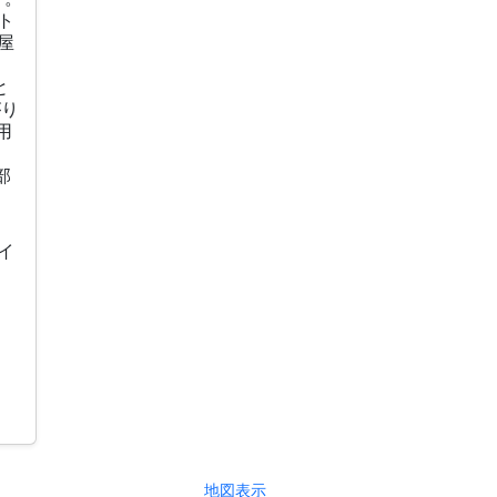
ト
屋
と
がり
用
部
イ
地図表示