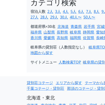
カテゴリ検索
宿泊人数
2人
3人
4人
5人
6人
7人
8人
9
27人
28人
29人
30人
40人〜
50人〜
都道府県×30名
北海道
青森県
岩手県
宮城
福井県
山梨県
長野県
岐阜県
静岡県
愛知
香川県
愛媛県
高知県
福岡県
佐賀県
長崎
岐阜県の貸別荘（人数指定なし）
岐阜県TO
地図から探す
サイトメニュー
人数検索TOP
岐阜県の貸
貸別荘コテージ
エリアから探す
テーマから
千葉コテージ・貸別荘
那須のコテージ・貸別
北海道・東北