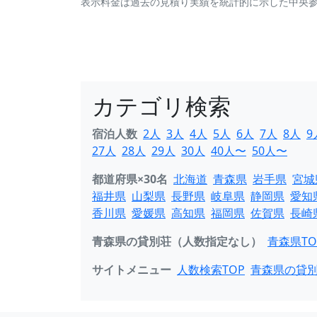
表示料金は過去の見積り実績を統計的に示した中央
カテゴリ検索
宿泊人数
2人
3人
4人
5人
6人
7人
8人
9
27人
28人
29人
30人
40人〜
50人〜
都道府県×30名
北海道
青森県
岩手県
宮城
福井県
山梨県
長野県
岐阜県
静岡県
愛知
香川県
愛媛県
高知県
福岡県
佐賀県
長崎
青森県の貸別荘（人数指定なし）
青森県TO
サイトメニュー
人数検索TOP
青森県の貸