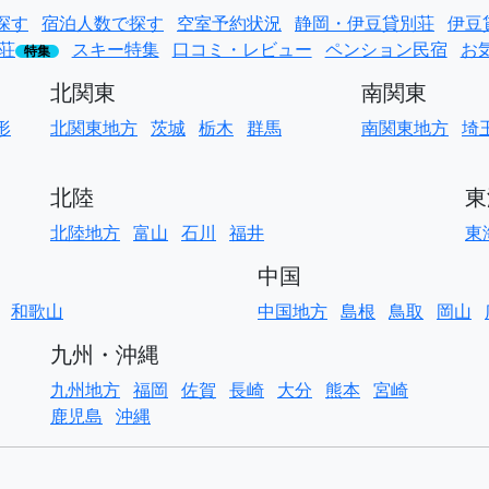
探す
宿泊人数で探す
空室予約状況
静岡・伊豆貸別荘
伊豆
荘
スキー特集
口コミ・レビュー
ペンション民宿
お
特集
北関東
南関東
形
北関東地方
茨城
栃木
群馬
南関東地方
埼
北陸
東
北陸地方
富山
石川
福井
東
中国
和歌山
中国地方
島根
鳥取
岡山
九州・沖縄
九州地方
福岡
佐賀
長崎
大分
熊本
宮崎
鹿児島
沖縄