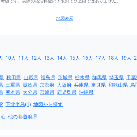
参考値です。実際の宿泊料金の下限および上限ではありません。
地図表示
人
10人
11人
12人
13人
14人
15人
16人
17人
18人
19人
県
秋田県
山形県
福島県
茨城県
栃木県
群馬県
埼玉県
千葉
県
三重県
滋賀県
京都府
大阪府
兵庫県
奈良県
和歌山県
鳥
県
熊本県
大分県
宮崎県
鹿児島県
沖縄県
P
下北半島(1)
地図から探す
別荘
他の都道府県