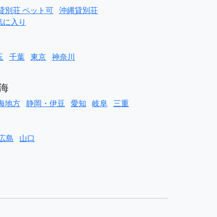
貸別荘 ペット可
沖縄貸別荘
気に入り
玉
千葉
東京
神奈川
海
海地方
静岡・伊豆
愛知
岐阜
三重
広島
山口