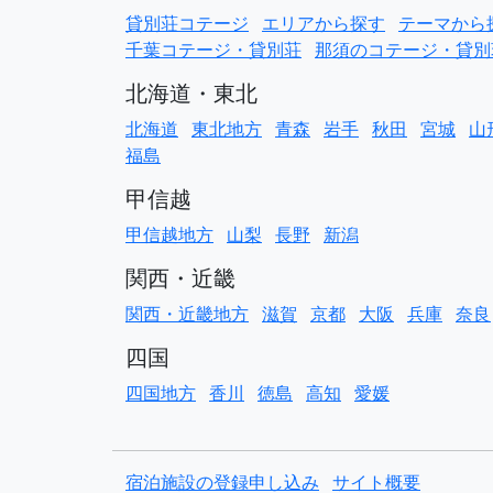
貸別荘コテージ
エリアから探す
テーマから
千葉コテージ・貸別荘
那須のコテージ・貸別
北海道・東北
北海道
東北地方
青森
岩手
秋田
宮城
山
福島
甲信越
甲信越地方
山梨
長野
新潟
関西・近畿
関西・近畿地方
滋賀
京都
大阪
兵庫
奈良
四国
四国地方
香川
徳島
高知
愛媛
宿泊施設の登録申し込み
サイト概要