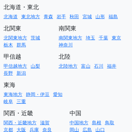
北海道・東北
北海道
東北地方
青森
岩手
秋田
宮城
山形
福島
北関東
南関東
北関東地方
茨城
南関東地方
埼玉
千葉
東京
栃木
群馬
神奈川
甲信越
北陸
甲信越地方
山梨
北陸地方
富山
石川
福井
長野
新潟
東海
東海地方
静岡・伊豆
愛知
岐阜
三重
関西・近畿
中国
関西・近畿地方
滋賀
中国地方
島根
鳥取
京都
大阪
兵庫
奈良
岡山
広島
山口