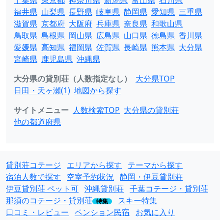
千葉県
東京都
神奈川県
新潟県
富山県
石川県
福井県
山梨県
長野県
岐阜県
静岡県
愛知県
三重県
滋賀県
京都府
大阪府
兵庫県
奈良県
和歌山県
鳥取県
島根県
岡山県
広島県
山口県
徳島県
香川県
愛媛県
高知県
福岡県
佐賀県
長崎県
熊本県
大分県
宮崎県
鹿児島県
沖縄県
大分県の貸別荘（人数指定なし）
大分県TOP
日田・天ヶ瀬(1)
地図から探す
サイトメニュー
人数検索TOP
大分県の貸別荘
他の都道府県
貸別荘コテージ
エリアから探す
テーマから探す
宿泊人数で探す
空室予約状況
静岡・伊豆貸別荘
伊豆貸別荘 ペット可
沖縄貸別荘
千葉コテージ・貸別荘
那須のコテージ・貸別荘
スキー特集
特集
口コミ・レビュー
ペンション民宿
お気に入り