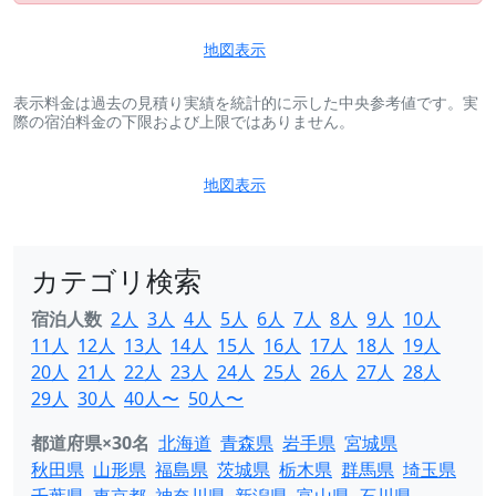
地図表示
表示料金は過去の見積り実績を統計的に示した中央参考値です。実
際の宿泊料金の下限および上限ではありません。
地図表示
カテゴリ検索
宿泊人数
2人
3人
4人
5人
6人
7人
8人
9人
10人
11人
12人
13人
14人
15人
16人
17人
18人
19人
20人
21人
22人
23人
24人
25人
26人
27人
28人
29人
30人
40人〜
50人〜
都道府県×30名
北海道
青森県
岩手県
宮城県
秋田県
山形県
福島県
茨城県
栃木県
群馬県
埼玉県