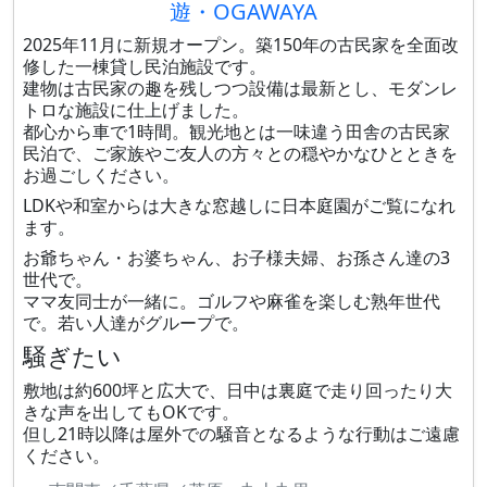
遊・OGAWAYA
2025年11月に新規オープン。築150年の古民家を全面改
修した一棟貸し民泊施設です。
建物は古民家の趣を残しつつ設備は最新とし、モダンレ
トロな施設に仕上げました。
都心から車で1時間。観光地とは一味違う田舎の古民家
民泊で、ご家族やご友人の方々との穏やかなひとときを
お過ごしください。
LDKや和室からは大きな窓越しに日本庭園がご覧になれ
ます。
お爺ちゃん・お婆ちゃん、お子様夫婦、お孫さん達の3
世代で。
ママ友同士が一緒に。ゴルフや麻雀を楽しむ熟年世代
で。若い人達がグループで。
騒ぎたい
敷地は約600坪と広大で、日中は裏庭で走り回ったり大
きな声を出してもOKです。
但し21時以降は屋外での騒音となるような行動はご遠慮
ください。