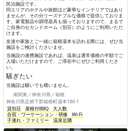
民泊施設です。
同エリアのホテルや旅館ほど豪華なインテリアではあり
ませんが、その分リーズナブルな価格で提供しておりま
す。家電製品や調理器具も揃っておりますので、まるで
ご自身のセカンドホーム（別荘）のようにご利用いただ
けます。
友達や家族とご一緒に箱根湯本を訪れる際には、ぜひ当
施設をご検討くださいませ。
当施設の連携施設であれば、温泉は通常価格の半額でご
入場いただけますので、ご滞在中にぜひご利用くださ
い。
騒ぎたい
当施設は騒いでも構いません。
南関東／神奈川県／箱根
神奈川県足柄下郡箱根町湯本186-1
貸別荘
屋根付BBQ
大人数
合宿・ワーケーション・研修
Wi-Fi
子連れ・ファミリー
温泉近隣