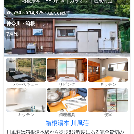
箱根湯本｜BBQ付き｜カラオケ｜温泉付近
¥6,730～¥14,325
1人あたり目安
神奈川・箱根
7名迄
バーベキュー
リビング
キッチン
キッチン
調理器具
寝室
箱根湯本 川風荘
川風荘は箱根湯本駅から徒歩8分程度にある完全貸切の