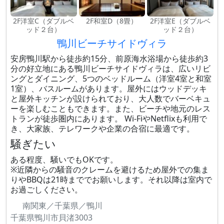
2F洋室C（ダブルベ
2F和室D（8畳）
2F洋室E（ダブルベ
ッド２台）
ッド２台）
鴨川ビーチサイドヴィラ
安房鴨川駅から徒歩約15分、前原海水浴場から徒歩約3
分の好立地にある鴨川ビーチサイドヴィラは、広いリビ
ングとダイニング、5つのベッドルーム（洋室4室と和室
1室）、バスルームがあります。屋外にはウッドデッキ
と屋外キッチンが設けられており、大人数でバーベキュ
ーを楽しむこともできます。また、ビーチや地元のレス
トランが徒歩圏内にあります。 Wi-FiやNetflixも利用で
き、大家族、テレワークや企業の合宿に最適です。
騒ぎたい
ある程度、騒いでもOKです。
※近隣からの騒音のクレームを避けるため屋外での集ま
りやBBQは21時まででお願いします。それ以降は室内で
お過ごしください。
南関東／千葉県／鴨川
千葉県鴨川市貝渚3003