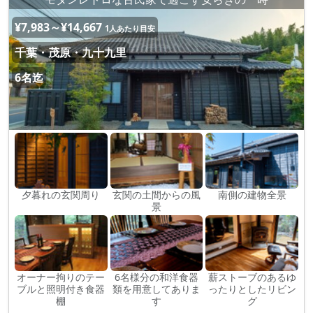
¥7,983～¥14,667
1人あたり目安
千葉・茂原・九十九里
6名迄
夕暮れの玄関周り
玄関の土間からの風
南側の建物全景
景
オーナー拘りのテー
6名様分の和洋食器
薪ストーブのあるゆ
ブルと照明付き食器
類を用意してありま
ったりとしたリビン
棚
す
グ