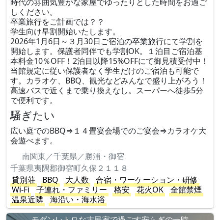
時代の雰囲気豊かな家屋でゆったりとした時間をお過ご
しください。
卒業旅行をご計画では？？
学生向け早割開始いたします。
2026年1月6日～３月30日ご宿泊の卒業旅行にて学割を
開始します。保護者同伴でも学割OK。１泊目ご宿泊基
本料金10％OFF！2泊目以降15%OFFにて御見積受付中！
当館規定に従い保護者なく学生だけのご宿泊も可能で
す。カラオケ、BBQ、観光などみんなで盛り上がろう！
高速バスで近くまで乗り換えなし。スーパーへ徒歩5分
で便利です。
騒ぎたい
広い庭でのBBQ⇒１４畳宴会場でのご宴会⇒カラオケ大
会遊べます。
南関東／千葉県／勝浦・御宿
千葉県夷隅郡御宿町久保２１１８
貸別荘
BBQ
大人数
合宿・ワーケーション・研修
Wi-Fi
子連れ・ファミリー
格安
花火OK
全館禁煙
温泉近隣
海沿い・海水浴
モダンレトロな古民家で過ごす安らぎの一時