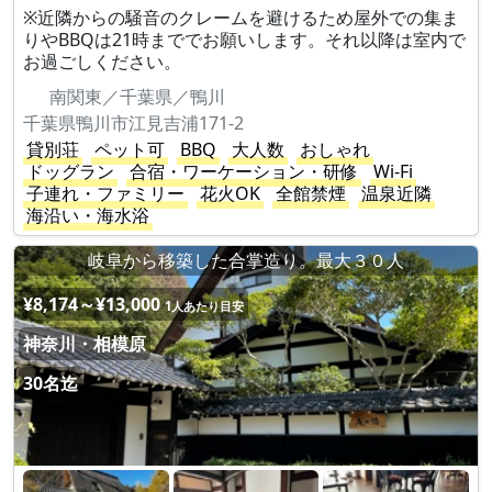
※近隣からの騒音のクレームを避けるため屋外での集ま
りやBBQは21時まででお願いします。それ以降は室内で
お過ごしください。
南関東／千葉県／鴨川
千葉県鴨川市江見吉浦171-2
貸別荘
ペット可
BBQ
大人数
おしゃれ
ドッグラン
合宿・ワーケーション・研修
Wi-Fi
子連れ・ファミリー
花火OK
全館禁煙
温泉近隣
海沿い・海水浴
岐阜から移築した合掌造り。最大３０人
¥8,174～¥13,000
1人あたり目安
神奈川・相模原
30名迄