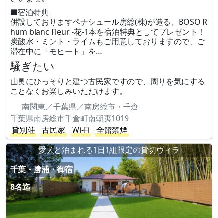
■宿泊特典
併設しておりますペナシュール房総(株)が造る、BOSO R
hum blanc Fleur -花-1本を宿泊特典としてプレゼント！
炭酸水・ミント・ライムもご用意しておりますので、ご
滞在中に「モヒート」を…
騒ぎたい
山奥にひっそりと建つ古民家ですので、周りを気にする
ことなくお楽しみいただけます。
南関東／千葉県／南房総市・千倉
千葉県南房総市千倉町南朝夷1019
貸別荘
古民家
Wi-Fi
全館禁煙
愛犬と泊まれる1日1組限定の貸切ヴィラ
千葉・勝浦・御宿
8名迄