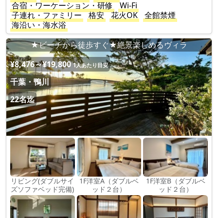
合宿・ワーケーション・研修
Wi-Fi
子連れ・ファミリー
格安
花火OK
全館禁煙
海沿い・海水浴
★ビーチから徒歩すぐ★絶景楽しめるヴィラ
¥8,476～¥19,800
1人あたり目安
千葉・鴨川
22名迄
リビング(ダブルサイ
1F洋室A（ダブルベ
1F洋室B（ダブルベ
ズソファベッド完備)
ッド２台）
ッド２台）