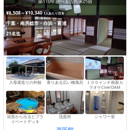
築110年遊べる古民家の宿
¥6,508～¥10,340
1人あたり目安
千葉・南房総市・白浜・富浦
21名迄
入母屋造りの外観
香りある広い檜風呂
１００インチ画面カ
ラオケCiverDAM
浴室から出るとプラ
洗面所
シャワー室
イベートデッキ
楽匠館