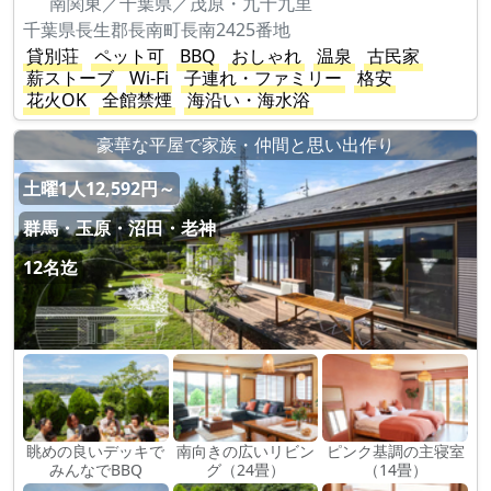
南関東／千葉県／茂原・九十九里
千葉県長生郡長南町長南2425番地
貸別荘
ペット可
BBQ
おしゃれ
温泉
古民家
薪ストーブ
Wi-Fi
子連れ・ファミリー
格安
花火OK
全館禁煙
海沿い・海水浴
豪華な平屋で家族・仲間と思い出作り
土曜1人12,592円～
群馬・玉原・沼田・老神
12名迄
眺めの良いデッキで
南向きの広いリビン
ピンク基調の主寝室
みんなでBBQ
グ（24畳）
（14畳）