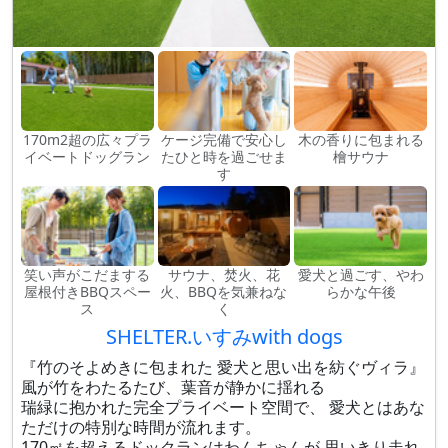
170m2超の広々プラ
ケージ完備で安心し
木の香りに包まれる
イベートドッグラン
たひと時を過ごせま
檜サウナ
す
笑い声がこだまする
サウナ、焚火、花
愛犬と過ごす、やわ
屋根付きBBQスペー
火、BBQを気兼ねな
らかな午後
ス
く
SHELTER.いすみwith dogs
『竹のそよめきに包まれた 愛犬と思い出を紡ぐヴィラ』
風が竹をわたるたび、葉音が静かに揺れる
瑞緑に抱かれた完全プライベート空間で、 愛犬とはあな
ただけの特別な時間が流れます。
170㎡を超えるドックランはわんちゃんが 思いきり走れ