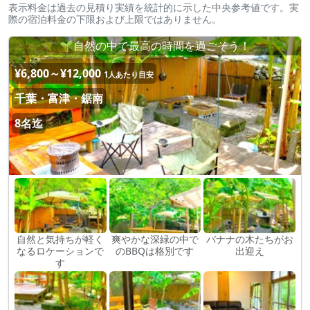
表示料金は過去の見積り実績を統計的に示した中央参考値です。実
際の宿泊料金の下限および上限ではありません。
🌱自然の中で最高の時間を過ごそう！
¥6,800～¥12,000
1人あたり目安
千葉・富津・鋸南
8名迄
自然と気持ちが軽く
爽やかな深緑の中で
バナナの木たちがお
なるロケーションで
のBBQは格別です
出迎え
す