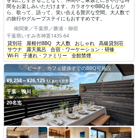
を気にしすぎることなく、仲間やご家族とにぎやかな時
間をお楽しみいただけます。カラオケやBBQをしなが
ら、歌って、語って、笑い合える贅沢な空間。大人数で
の旅行やグループステイにもおすすめです。
南関東／千葉県／勝浦・御宿
千葉県いすみ市神置1435-64
貸別荘
屋根付BBQ
大人数
おしゃれ
高級貸別荘
サウナ
露天風呂
合宿・ワーケーション・研修
Wi-Fi
子連れ・ファミリー
全館禁煙
ビーチ、カフェ徒歩すぐのBBQ可施設
¥9,258～¥26,125
1人あたり目安
千葉・鴨川
20名迄