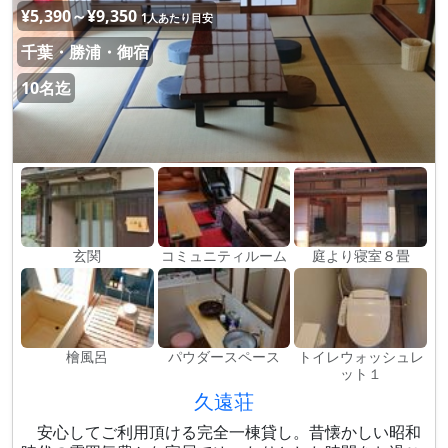
¥5,390～¥9,350
1人あたり目安
千葉・勝浦・御宿
10名迄
玄関
コミュニティルーム
庭より寝室８畳
檜風呂
パウダースペース
トイレウォッシュレ
ット１
久遠荘
安心してご利用頂ける完全一棟貸し。昔懐かしい昭和