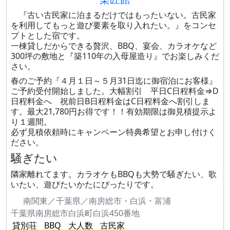
『古い古民家に泊まるだけではもったいない。古民家
を利用してもっと遊び要素を取り入れたい。』をコンセ
プトとした宿です。
一棟貸しだからできる贅沢、BBQ、宴会、カラオケなど
300坪の敷地と『築110年の入母屋造り』でお楽しみくだ
さい。
春のご予約『４月１日～５月31日迄に御宿泊にお客様』
ご予約受付開始しました。大幅割引 平日C日程料金⇒D
日程料金へ 祝前日B日程料金はC日程料金へ割引しま
す。最大21,780円お得です！！有効期限は御見積提示よ
り１週間。
必ず見積依頼時にキャンペーン特典希望とお申し付けく
ださい。
騒ぎたい
隣家離れてます。カラオケもBBQも大勢で騒ぎたい、歌
いたい、遊びたいかたにぴったりです。
南関東／千葉県／南房総市・白浜・富浦
千葉県南房総市白浜町白浜450番地
貸別荘
BBQ
大人数
古民家