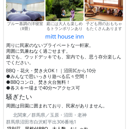
ブルー基調の洋寝室
庭には大人も楽しめ
子ども用のおもちゃ
（8畳）
るトランポリンあり
もたくさんあります
mitt house inn
周りに民家のないプライベートな一軒家。
周囲に気兼ねなく過ごせます。
庭でも、ウッドデッキでも、室内でも、思う存分楽しん
でください。
BBQ・花火・焚き火OK！｜沼田ICから10分
●みんなで思いっきり遊べる広々空間！
●BBQコンロ、焚き火台無料！
●各スキー場まで40分〜アクセス可
騒ぎたい
周囲は田園に囲まれており、民家がありません。
北関東／群馬県／玉原・沼田・老神
群馬県沼田市白沢町平出306番地1
貸別荘
屋根付BBQ
大人数
おしゃれ