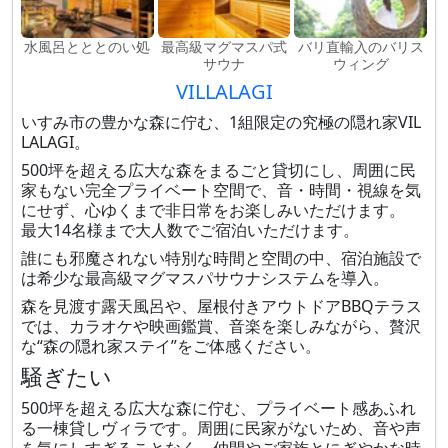
水風呂とととのい処
最高級マグマスパ式
バリ直輸入のバリス
サウナ
ウィング
VILLALAGI
いすみ市の豊かな森に佇む、1組限定の究極の隠れ家VIL
LALAGI。
500坪を超える広大な森をまるごと貸切にし、周囲に民
家もない完全プライベート空間で、音・時間・視線を気
にせず、心ゆくまで非日常をお楽しみいただけます。
最大14名様まで大人数でご宿泊いただけます。
誰にも邪魔されない特別な時間と空間の中、宿泊施設で
は希少な最高級マグマスパサウナシステムを導入。
森を見渡す露天風呂や、屋根付きアウトドアBBQテラス
では、カラオケや映画鑑賞、音楽を楽しみながら、贅沢
な“森の隠れ家ステイ”をご体感ください。
騒ぎたい
500坪を超える広大な森に佇む、プライベート感あふれ
る一棟貸しヴィラです。周囲に民家がないため、音や声