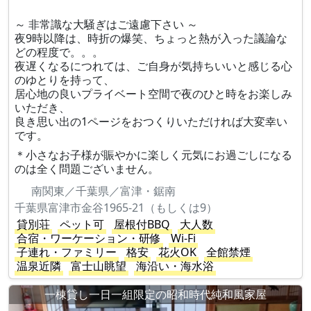
～ 非常識な大騒ぎはご遠慮下さい ～
夜9時以降は、時折の爆笑、ちょっと熱が入った議論な
どの程度で。。。
夜遅くなるにつれては、ご自身が気持ちいいと感じる心
のゆとりを持って、
居心地の良いプライベート空間で夜のひと時をお楽しみ
いただき、
良き思い出の1ページをおつくりいただければ大変幸い
です。
＊小さなお子様が賑やかに楽しく元気にお過ごしになる
のは全く問題ございません。
南関東／千葉県／富津・鋸南
千葉県富津市金谷1965-21（もしくは9）
貸別荘
ペット可
屋根付BBQ
大人数
合宿・ワーケーション・研修
Wi-Fi
子連れ・ファミリー
格安
花火OK
全館禁煙
温泉近隣
富士山眺望
海沿い・海水浴
一棟貸し一日一組限定の昭和時代純和風家屋