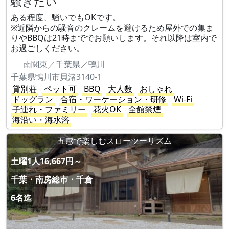
騒ぎたい
ある程度、騒いでもOKです。
※近隣からの騒音のクレームを避けるため屋外での集ま
りやBBQは21時まででお願いします。それ以降は室内で
お過ごしください。
南関東／千葉県／鴨川
千葉県鴨川市貝渚3140-1
貸別荘
ペット可
BBQ
大人数
おしゃれ
ドッグラン
合宿・ワーケーション・研修
Wi-Fi
子連れ・ファミリー
花火OK
全館禁煙
海沿い・海水浴
五感で楽しむスローツーリズム
土曜1人16,667円～
千葉・南房総市・千倉
6名迄