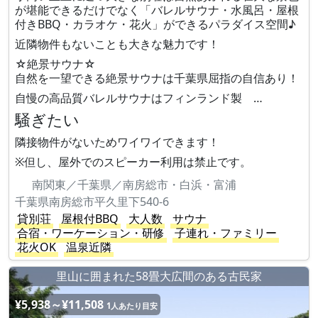
が堪能できるだけでなく「バレルサウナ・水風呂・屋根
付きBBQ・カラオケ・花火」ができるパラダイス空間♪
近隣物件もないことも大きな魅力です！
☆絶景サウナ☆
自然を一望できる絶景サウナは千葉県屈指の自信あり！
自慢の高品質バレルサウナはフィンランド製 …
騒ぎたい
隣接物件がないためワイワイできます！
※但し、屋外でのスピーカー利用は禁止です。
南関東／千葉県／南房総市・白浜・富浦
千葉県南房総市平久里下540-6
貸別荘
屋根付BBQ
大人数
サウナ
合宿・ワーケーション・研修
子連れ・ファミリー
花火OK
温泉近隣
里山に囲まれた58畳大広間のある古民家
¥5,938～¥11,508
1人あたり目安