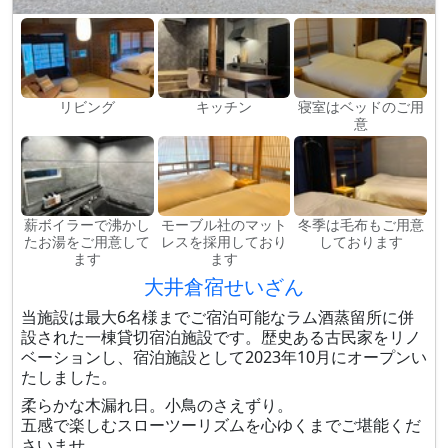
リビング
キッチン
寝室はベッドのご用
意
薪ボイラーで沸かし
モーブル社のマット
冬季は毛布もご用意
たお湯をご用意して
レスを採用しており
しております
ます
ます
大井倉宿せいざん
当施設は最大6名様までご宿泊可能なラム酒蒸留所に併
設された一棟貸切宿泊施設です。歴史ある古民家をリノ
ベーションし、宿泊施設として2023年10月にオープンい
たしました。
柔らかな木漏れ日。小鳥のさえずり。
五感で楽しむスローツーリズムを心ゆくまでご堪能くだ
さいませ。