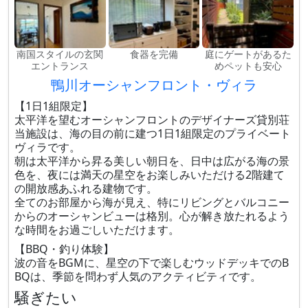
南国スタイルの玄関
食器を完備
庭にゲートがあるた
エントランス
めペットも安心
鴨川オーシャンフロント・ヴィラ
【1日1組限定】
太平洋を望むオーシャンフロントのデザイナーズ貸別荘
当施設は、海の目の前に建つ1日1組限定のプライベート
ヴィラです。
朝は太平洋から昇る美しい朝日を、日中は広がる海の景
色を、夜には満天の星空をお楽しみいただける2階建て
の開放感あふれる建物です。
全てのお部屋から海が見え、特にリビングとバルコニー
からのオーシャンビューは格別。心が解き放たれるよう
な時間をお過ごしいただけます。
【BBQ・釣り体験】
波の音をBGMに、星空の下で楽しむウッドデッキでのB
BQは、季節を問わず人気のアクティビティです。
騒ぎたい