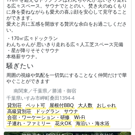
る広々スペース。サウナでととのい、焚き火のぬくもり
に身を委ねながらも愛犬の喜ぶ顔を安心して見守ること
ができます。
愛犬と共に五感を開放する贅沢な余白をお過ごしくださ
い。
・170㎡広々ドックラン
わんちゃんが 思いきり走れる広々人工芝スペース完備
・星が降りそそぐサウナ
本格薪サウナ。
騒ぎたい
周囲の視線や気配を一切気にすることなく仲間だけで華
やぐことができます
南関東／千葉県／勝浦・御宿
千葉県いすみ市岬町桑田1394-4
貸別荘
ペット可
屋根付BBQ
大人数
おしゃれ
高級貸別荘
ドッグラン
サウナ
合宿・ワーケーション・研修
Wi-Fi
子連れ・ファミリー
花火OK
海沿い・海水浴