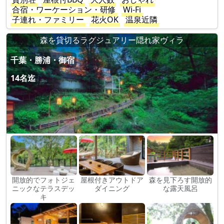
合宿・ワーケーション・研修
Wi-Fi
子連れ・ファミリー
花火OK
温泉近隣
森を貸切るラグジュアリー隠れ家ヴィラ
千葉・勝浦・御宿
14名迄
開放的でフォトジェ
屋根付きアウトドア
森を見下ろす開放的
ニックなテラスデッ
ダイニング
な露天風呂
キ