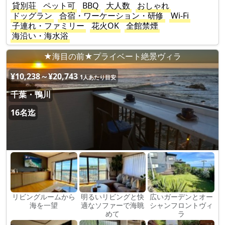
貸別荘
ペット可
BBQ
大人数
おしゃれ
ドッグラン
合宿・ワーケーション・研修
Wi-Fi
子連れ・ファミリー
花火OK
全館禁煙
海沿い・海水浴
★海目の前★プライベート絶景ヴィラ
¥10,238～¥20,743
1人あたり目安
千葉・鴨川
16名迄
リビングルームから
明るいリビングと快
広いガーデンとオー
海を一望
適なソファーで海眺
シャンフロントヴィ
めて
ラ