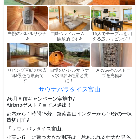
自慢のバレルサウナ
二階ベッドルーム！
15人でテーブルを囲
♪
開放的です♪
える広いリビング！
リビング直結の大広
自慢のバレルサウナ
HARVIA社のストー
間♪景色も最高で
＆水風呂♪絶景と共
ブを完備♪
す！
に！
サウナパラダイス富山
♪6月直前キャンペーン実施中♪
Airbnbゲストチョイス選出！
都内から１時間15分、鋸南富山インターから10分の一棟
貸切別荘♪
「サウナパラダイス富山」
小高い丘上に建つ大きな別荘は自然あふれる壮大な景色