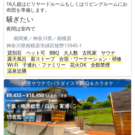
16人超はビリヤードルームもしくはリビングルームにお
布団を準備します。
騒ぎたい
夜間は室内で
南関東／神奈川県／相模原
神奈川県相模原市緑区牧野13945-1
貸別荘
ペット可
BBQ
大人数
古民家
サウナ
露天風呂
薪ストーブ
合宿・ワーケーション・研修
Wi-Fi
子連れ・ファミリー
花火OK
全館禁煙
温泉近隣
絶景サウナでパラダイス！BBQ＆カラオケ
¥9,433～¥18,950
1人あたり目安
千葉・南房総市・白浜・富浦
15名迄