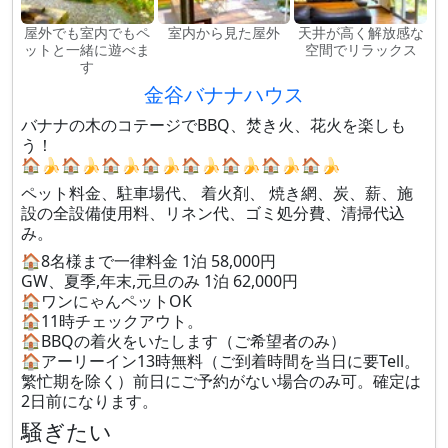
屋外でも室内でもペ
室内から見た屋外
天井が高く解放感な
ットと一緒に遊べま
空間でリラックス
す
金谷バナナハウス
バナナの木のコテージでBBQ、焚き火、花火を楽しも
う！
🏠🍌🏠🍌🏠🍌🏠🍌🏠🍌🏠🍌🏠🍌🏠🍌
ペット料金、駐車場代、 着火剤、 焼き網、炭、薪、施
設の全設備使用料、リネン代、ゴミ処分費、清掃代込
み。
🏠8名様まで一律料金 1泊 58,000円
GW、夏季,年末,元旦のみ 1泊 62,000円
🏠ワンにゃんペットOK
🏠11時チェックアウト。
🏠BBQの着火をいたします（ご希望者のみ）
🏠アーリーイン13時無料（ご到着時間を当日に要Tell。
繁忙期を除く）前日にご予約がない場合のみ可。確定は
2日前になります。
騒ぎたい