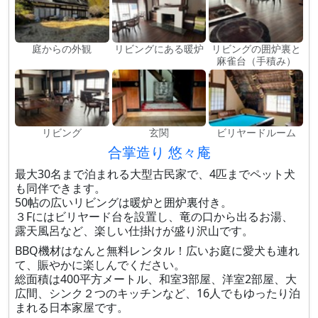
庭からの外観
リビングにある暖炉
リビングの囲炉裏と
麻雀台（手積み）
リビング
玄関
ビリヤードルーム
合掌造り 悠々庵
最大30名まで泊まれる大型古民家で、4匹までペット犬
も同伴できます。
50帖の広いリビングは暖炉と囲炉裏付き。
３Fにはビリヤード台を設置し、竜の口から出るお湯、
露天風呂など、楽しい仕掛けが盛り沢山です。
BBQ機材はなんと無料レンタル！広いお庭に愛犬も連れ
て、賑やかに楽しんでください。
総面積は400平方メートル、和室3部屋、洋室2部屋、大
広間、シンク２つのキッチンなど、16人でもゆったり泊
まれる日本家屋です。