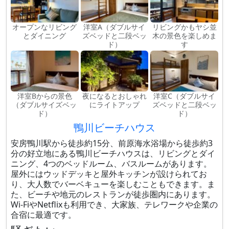
オープンなリビング
洋室A（ダブルサイ
リビングかもヤシ並
とダイニング
ズベッドと二段ベッ
木の景色を楽しめま
ド）
す
洋室Bからの景色
夜になるとおしゃれ
洋室C（ダブルサイ
（ダブルサイズベッ
にライトアップ
ズベッドと二段ベッ
ド）
ド）
鴨川ビーチハウス
安房鴨川駅から徒歩約15分、前原海水浴場から徒歩約3
分の好立地にある鴨川ビーチハウスは、リビングとダイ
ニング、4つのベッドルーム、バスルームがあります。
屋外にはウッドデッキと屋外キッチンが設けられてお
り、大人数でバーベキューを楽しむこともできます。ま
た、ビーチや地元のレストランが徒歩圏内にあります。
Wi-FiやNetflixも利用でき、大家族、テレワークや企業の
合宿に最適です。