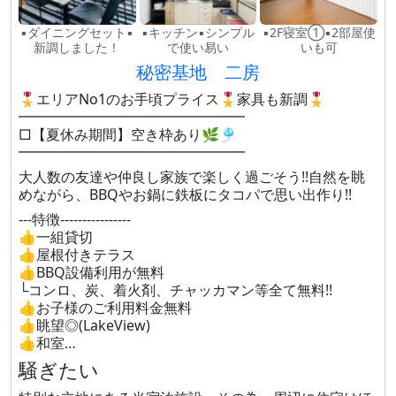
▪ダイニングセット▪
▪キッチン▪シンプル
▪2F寝室①▪2部屋使
新調しました！
で使い易い
いも可
秘密基地 二房
🎖️エリアNo1のお手頃プライス🎖️家具も新調🎖️
━━━━━━━━━━━━━━━━
□【夏休み期間】空き枠あり🌿🎐
━━━━━━━━━━━━━━━━
大人数の友達や仲良し家族で楽しく過ごそう!!自然を眺
めながら、BBQやお鍋に鉄板にタコパで思い出作り!!
---特徴----------------
👍一組貸切
👍屋根付きテラス
👍BBQ設備利用が無料
└コンロ、炭、着火剤、チャッカマン等全て無料!!
👍お子様のご利用料金無料
👍眺望◎(LakeView)
👍和室…
騒ぎたい