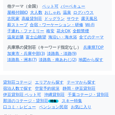
他テーマ（全国）
ペット可
バーベキュー
屋根付BBQ
大人数
おしゃれ
温泉
ログハウス
古民家
高級貸別荘
ドッグラン
サウナ
露天風呂
薪ストーブ
合宿・ワーケーション・研修
Wi-Fi
子連れ・ファミリー
格安
花火OK
全館禁煙
温泉近隣
富士山眺望
海沿い・海水浴
全てのテーマ
兵庫県の貸別荘（キーワード指定なし）
兵庫県TOP
加東市・兵庫中部(3)
淡路島・淡路(9)
淡路島・洲本(7)
淡路島・南あわじ(2)
地図から探す
貸別荘コテージ
エリアから探す
テーマから探す
宿泊人数で探す
空室予約状況
静岡・伊豆貸別荘
伊豆貸別荘 ペット可
沖縄貸別荘
千葉コテージ・貸別荘
那須のコテージ・貸別荘
スキー特集
特集
口コミ・レビュー
ペンション民宿
お気に入り