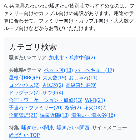
A. 兵庫県のわいわい騒ぎたい貸別荘でおすすめなのは、フ
ァミリー向けやカップル向けの施設があります。用途や予
算に合わせて、ファミリー向け・カップル向け・大人数グ
ループ向けなどからお選びいただけます。
カテゴリ検索
騒ぎたい×エリア
加東市・兵庫中部(2)
兵庫県×テーマ
ペット可(13)
バーベキュー(17)
屋根付BBQ(8)
大人数(19)
おしゃれ(11)
ログハウス(2)
古民家(2)
高級貸別荘(9)
ドッグラン(7)
サウナ(4)
合宿・ワーケーション・研修(13)
Wi-Fi(21)
子連れ・ファミリー(20)
格安(2)
花火OK(2)
全館禁煙(21)
温泉近隣(13)
海沿い・海水浴(16)
特集
騒ぎたい×関東
騒ぎたい×関西
サイトメニュー
騒ぎたい TOP