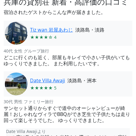
兵庫の貸別荘 新着・高評価の口コミ
宿泊されたゲストからこんな声が届きました。
Tiz wan 岩屋あわじ
淡路島・淡路
★★★★☆ 4
40代 女性 グループ旅行
どこに行くのも近く、部屋もキレイで小さい子供がいても
ゆっくりできました。 また利用したいです。
Date Villa Awaji
淡路島・洲本
★★★★★ 5
30代 男性 ファミリー旅行
サンセット通りからすぐで道中のオーシャンビューが綺
麗！おしゃれなヴィラでBBQができ芝生で子供たちは走り
回って楽しそうでした。 ゆっくりできました。
Date Villa Awajiより