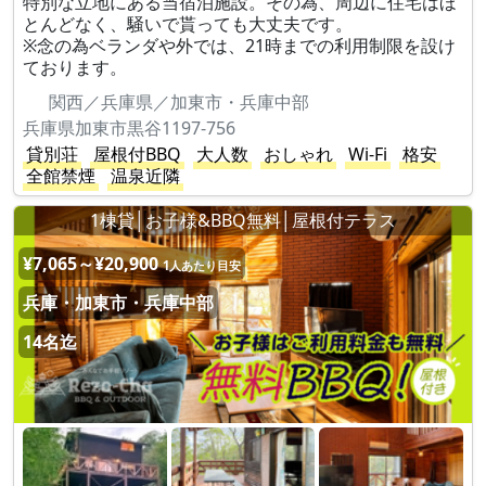
特別な立地にある当宿泊施設。その為、周辺に住宅はほ
とんどなく、騒いで貰っても大丈夫です。
※念の為ベランダや外では、21時までの利用制限を設け
ております。
関西／兵庫県／加東市・兵庫中部
兵庫県加東市黒谷1197-756
貸別荘
屋根付BBQ
大人数
おしゃれ
Wi-Fi
格安
全館禁煙
温泉近隣
1棟貸│お子様&BBQ無料│屋根付テラス
¥7,065～¥20,900
1人あたり目安
兵庫・加東市・兵庫中部
14名迄