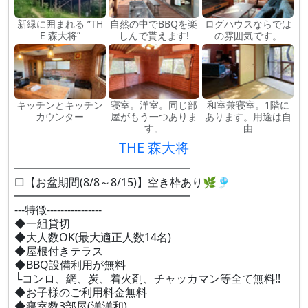
新緑に囲まれる ”TH
自然の中でBBQを楽
ログハウスならでは
E 森大将”
しんで貰えます!
の雰囲気です。
キッチンとキッチン
寝室。洋室。同じ部
和室兼寝室。1階に
カウンター
屋がもう一つありま
あります。用途は自
す。
由
THE 森大将
━━━━━━━━━━━━━━━━
□【お盆期間(8/8～8/15)】空き枠あり🌿🎐
━━━━━━━━━━━━━━━━
---特徴----------------
◆一組貸切
◆大人数OK(最大適正人数14名)
◆屋根付きテラス
◆BBQ設備利用が無料
└コンロ、網、炭、着火剤、チャッカマン等全て無料!!
◆お子様のご利用料金無料
◆寝室数3部屋(洋洋和)