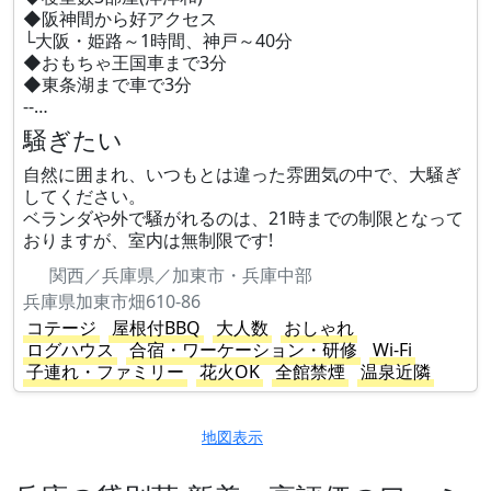
◆阪神間から好アクセス
└大阪・姫路～1時間、神戸～40分
◆おもちゃ王国車まで3分
◆東条湖まで車で3分
--…
騒ぎたい
自然に囲まれ、いつもとは違った雰囲気の中で、大騒ぎ
してください。
ベランダや外で騒がれるのは、21時までの制限となって
おりますが、室内は無制限です!
関西／兵庫県／加東市・兵庫中部
兵庫県加東市畑610-86
コテージ
屋根付BBQ
大人数
おしゃれ
ログハウス
合宿・ワーケーション・研修
Wi-Fi
子連れ・ファミリー
花火OK
全館禁煙
温泉近隣
地図表示