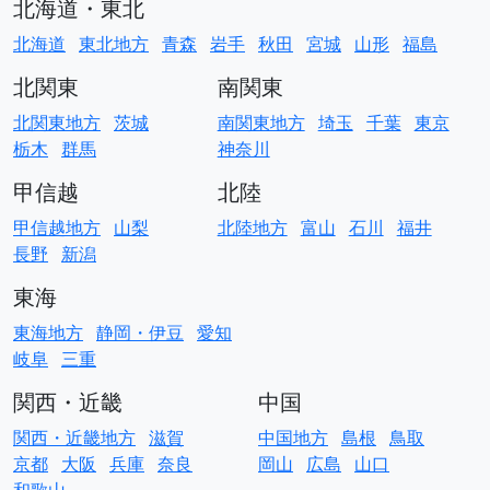
北海道・東北
北海道
東北地方
青森
岩手
秋田
宮城
山形
福島
北関東
南関東
北関東地方
茨城
南関東地方
埼玉
千葉
東京
栃木
群馬
神奈川
甲信越
北陸
甲信越地方
山梨
北陸地方
富山
石川
福井
長野
新潟
東海
東海地方
静岡・伊豆
愛知
岐阜
三重
関西・近畿
中国
関西・近畿地方
滋賀
中国地方
島根
鳥取
京都
大阪
兵庫
奈良
岡山
広島
山口