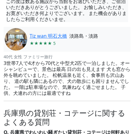
この度は数ある施設から当館をお選びいただき、ご宿泊
いただきありがとうございました。 お愉しみいただき、
お寛ぎいただき何よりでございます。 また機会がありま
したらご利用くださいませ。
Tiz wan 明石大橋
淡路島・淡路
★★★★★ 5
40代 女性 ファミリー旅行
3世帯7人で4才から70代と中型犬2匹で一泊しました。オー
シャンビューで、景色は最高 日の出も見えます 犬も窓から
外を眺めていました。 松帆温泉も近く、食事所も沢山あ
り、 道の駅も隣にあるので、犬の散歩にも困りませんでし
た。 一階は駐車場なので、気兼ねなく過ごせました。 子
供、犬連れの方には最適ですね
兵庫県の貸別荘・コテージに関する
よくある質問
Q. 兵庫県でわいわい騒ぎたい貸別荘・コテージは何軒あり