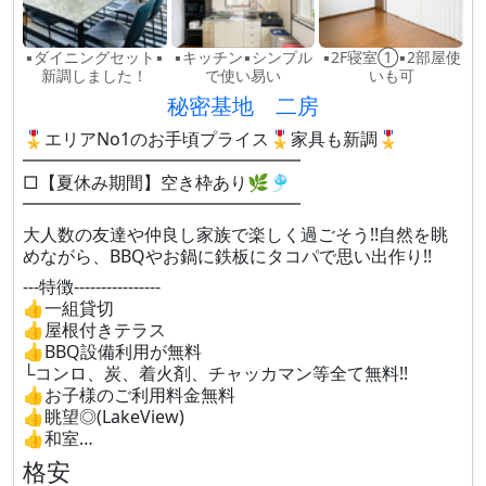
▪ダイニングセット▪
▪キッチン▪シンプル
▪2F寝室①▪2部屋使
新調しました！
で使い易い
いも可
秘密基地 二房
🎖️エリアNo1のお手頃プライス🎖️家具も新調🎖️
━━━━━━━━━━━━━━━━
□【夏休み期間】空き枠あり🌿🎐
━━━━━━━━━━━━━━━━
大人数の友達や仲良し家族で楽しく過ごそう!!自然を眺
めながら、BBQやお鍋に鉄板にタコパで思い出作り!!
---特徴----------------
👍一組貸切
👍屋根付きテラス
👍BBQ設備利用が無料
└コンロ、炭、着火剤、チャッカマン等全て無料!!
👍お子様のご利用料金無料
👍眺望◎(LakeView)
👍和室…
格安