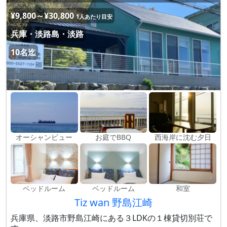
¥9,800～¥30,800
1人あたり目安
兵庫・淡路島・淡路
10名迄
オーシャンビュー
お庭でBBQ
西海岸に沈む夕日
ベッドルーム
ベッドルーム
和室
Tiz wan 野島江崎
兵庫県、淡路市野島江崎にある３LDKの１棟貸切別荘で