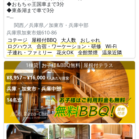
◆おもちゃ王国車まで3分
◆東条湖まで車で3分
--…
関西／兵庫県／加東市・兵庫中部
兵庫県加東市畑610-86
コテージ
屋根付BBQ
大人数
おしゃれ
ログハウス
合宿・ワーケーション・研修
Wi-Fi
子連れ・ファミリー
花火OK
全館禁煙
温泉近隣
1棟貸│お子様&BBQ無料│屋根付テラス
¥8,957～¥16,000
1人あたり目安
兵庫・加東市・兵庫中部
14名迄