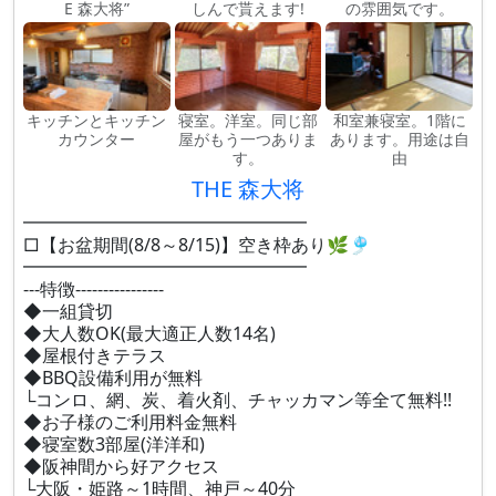
E 森大将”
しんで貰えます!
の雰囲気です。
キッチンとキッチン
寝室。洋室。同じ部
和室兼寝室。1階に
カウンター
屋がもう一つありま
あります。用途は自
す。
由
THE 森大将
━━━━━━━━━━━━━━━━
□【お盆期間(8/8～8/15)】空き枠あり🌿🎐
━━━━━━━━━━━━━━━━
---特徴----------------
◆一組貸切
◆大人数OK(最大適正人数14名)
◆屋根付きテラス
◆BBQ設備利用が無料
└コンロ、網、炭、着火剤、チャッカマン等全て無料!!
◆お子様のご利用料金無料
◆寝室数3部屋(洋洋和)
◆阪神間から好アクセス
└大阪・姫路～1時間、神戸～40分