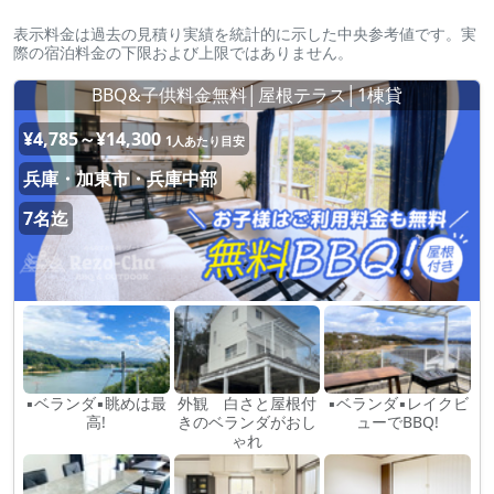
表示料金は過去の見積り実績を統計的に示した中央参考値です。実
際の宿泊料金の下限および上限ではありません。
BBQ&子供料金無料│屋根テラス│1棟貸
¥4,785～¥14,300
1人あたり目安
兵庫・加東市・兵庫中部
7名迄
▪ベランダ▪眺めは最
外観 白さと屋根付
▪ベランダ▪レイクビ
高!
きのベランダがおし
ューでBBQ!
ゃれ