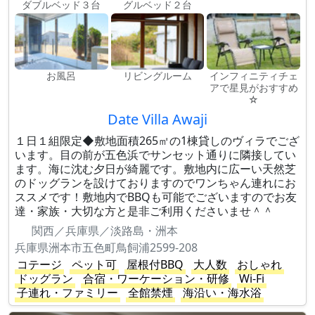
ダブルベッド３台
グルベッド２台
お風呂
リビングルーム
インフィニティチェ
アで星見がおすすめ
☆
Date Villa Awaji
１日１組限定◆敷地面積265㎡の1棟貸しのヴィラでござ
います。目の前が五色浜でサンセット通りに隣接してい
ます。海に沈む夕日が綺麗です。敷地内に広ーい天然芝
のドッグランを設けておりますのでワンちゃん連れにお
ススメです！敷地内でBBQも可能でございますのでお友
達・家族・大切な方と是非ご利用くださいませ＾＾
関西／兵庫県／淡路島・洲本
兵庫県洲本市五色町鳥飼浦2599-208
コテージ
ペット可
屋根付BBQ
大人数
おしゃれ
ドッグラン
合宿・ワーケーション・研修
Wi-Fi
子連れ・ファミリー
全館禁煙
海沿い・海水浴