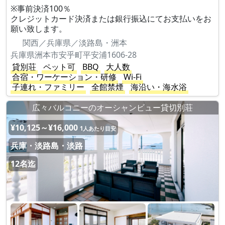
※事前決済100％
クレジットカード決済または銀行振込にてお支払いをお
願い致します。
関西／兵庫県／淡路島・洲本
兵庫県洲本市安乎町平安浦1606-28
貸別荘
ペット可
BBQ
大人数
合宿・ワーケーション・研修
Wi-Fi
子連れ・ファミリー
全館禁煙
海沿い・海水浴
広々バルコニーのオーシャンビュー貸切別荘
¥10,125～¥16,000
1人あたり目安
兵庫・淡路島・淡路
12名迄