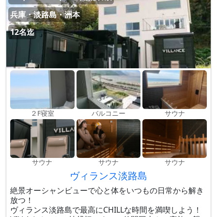
兵庫・淡路島・洲本
12名迄
２F寝室
バルコニー
サウナ
サウナ
サウナ
サウナ
ヴィランス淡路島
絶景オーシャンビューで心と体をいつもの日常から解き
放つ！
ヴィランス淡路島で最高にCHILLな時間を満喫しよう！