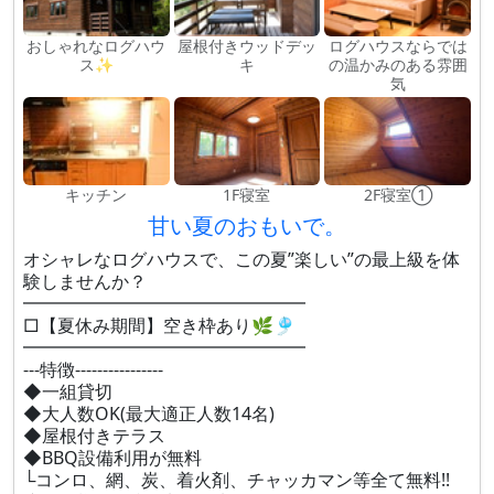
おしゃれなログハウ
屋根付きウッドデッ
ログハウスならでは
ス✨
キ
の温かみのある雰囲
気
キッチン
1F寝室
2F寝室①
甘い夏のおもいで。
オシャレなログハウスで、この夏”楽しい”の最上級を体
験しませんか？
━━━━━━━━━━━━━━━━
□【夏休み期間】空き枠あり🌿🎐
━━━━━━━━━━━━━━━━
---特徴----------------
◆一組貸切
◆大人数OK(最大適正人数14名)
◆屋根付きテラス
◆BBQ設備利用が無料
└コンロ、網、炭、着火剤、チャッカマン等全て無料!!