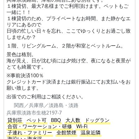
１棟貸切、最大7名様までご利用頂けます。ペットもご
一緒に！！
１棟貸切のため、プライベートなお時間、また静かなエ
リアにあるので
日頃の忙しい日々を忘れ、ここでゆっくりとお過ごし致
しませんか？
１階、リビングルーム、２階が和室とベットルーム。
景色は格別。
海が見え、日が沈む頃には夕焼け空、夜になると夜景が
とても綺麗です。
※事前決済100％
クレジットカード決済または銀行振込にてお支払いをお
願い致します。
出張でのご利用はご相談ください。
関西／兵庫県／淡路島・淡路
兵庫県淡路市生穂2197-7
貸別荘
ペット可
BBQ
大人数
ドッグラン
合宿・ワーケーション・研修
Wi-Fi
子連れ・ファミリー
全館禁煙
温泉近隣
海沿い・海水浴