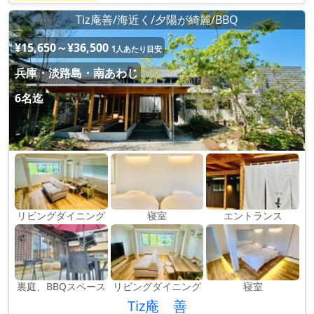
Tiz庵善/海近く/夕陽が綺麗/BBQ
¥15,650～¥36,500
1人あたり目安
兵庫・淡路島・南あわじ
6名迄
リビングダイニング
寝室
エントランス
裏庭、BBQスペース
リビングダイニング
寝室
Tiz庵 善