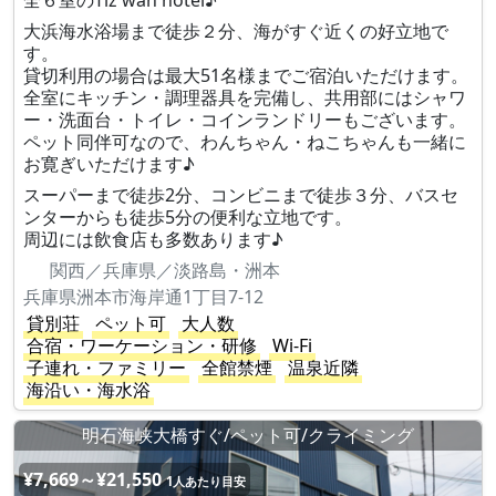
全６室のTiz wan hotel♪
大浜海水浴場まで徒歩２分、海がすぐ近くの好立地で
す。
貸切利用の場合は最大51名様までご宿泊いただけます。
全室にキッチン・調理器具を完備し、共用部にはシャワ
ー・洗面台・トイレ・コインランドリーもございます。
ペット同伴可なので、わんちゃん・ねこちゃんも一緒に
お寛ぎいただけます♪
スーパーまで徒歩2分、コンビニまで徒歩３分、バスセ
ンターからも徒歩5分の便利な立地です。
周辺には飲食店も多数あります♪
関西／兵庫県／淡路島・洲本
兵庫県洲本市海岸通1丁目7-12
貸別荘
ペット可
大人数
合宿・ワーケーション・研修
Wi-Fi
子連れ・ファミリー
全館禁煙
温泉近隣
海沿い・海水浴
明石海峡大橋すぐ/ペット可/クライミング
¥7,669～¥21,550
1人あたり目安