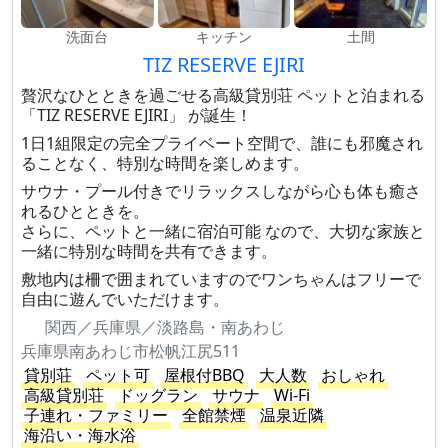
洗面台
キッチン
土間
TIZ RESERVE EJIRI
贅沢なひとときを過ごせる高級貸別荘 ペットと泊まれる
「TIZ RESERVE EJIRI」 が誕生！
1日1組限定の完全プライベート空間で、誰にも邪魔され
ることなく、特別な時間を楽しめます。
サウナ・プール付きでリラックスしながら心も体も癒さ
れるひとときを。
さらに、ペットと一緒に宿泊可能 なので、大切な家族と
一緒に特別な時間を共有できます。
敷地内は柵で囲まれていますのでワンちゃんはフリーで
自由に遊んでいただけます。
関西／兵庫県／淡路島・南あわじ
兵庫県南あわじ市松帆江尻511
貸別荘
ペット可
屋根付BBQ
大人数
おしゃれ
高級貸別荘
ドッグラン
サウナ
Wi-Fi
子連れ・ファミリー
全館禁煙
温泉近隣
海沿い・海水浴