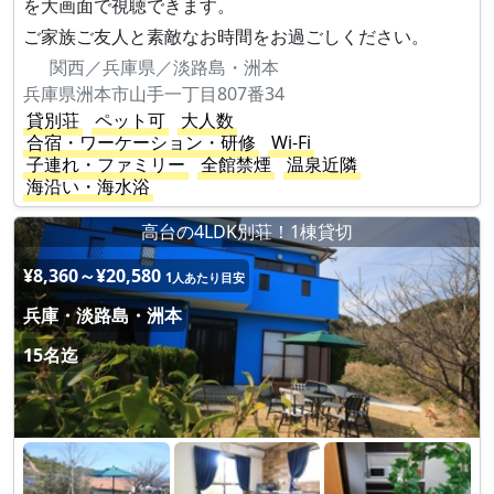
を大画面で視聴できます。
ご家族ご友人と素敵なお時間をお過ごしください。
関西／兵庫県／淡路島・洲本
兵庫県洲本市山手一丁目807番34
貸別荘
ペット可
大人数
合宿・ワーケーション・研修
Wi-Fi
子連れ・ファミリー
全館禁煙
温泉近隣
海沿い・海水浴
高台の4LDK別荘！1棟貸切
¥8,360～¥20,580
1人あたり目安
兵庫・淡路島・洲本
15名迄