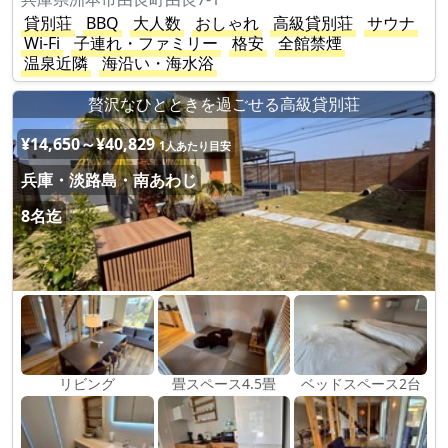
貸別荘
BBQ
大人数
おしゃれ
高級貸別荘
サウナ
Wi-Fi
子連れ・ファミリー
格安
全館禁煙
温泉近隣
海沿い・海水浴
贅沢なひとときを過ごせる高級貸別荘
¥14,650～¥40,829
1人あたり目安
兵庫・淡路島・南あわじ
8名迄
リビング
畳スペース4.5畳
ベッドスペース2台