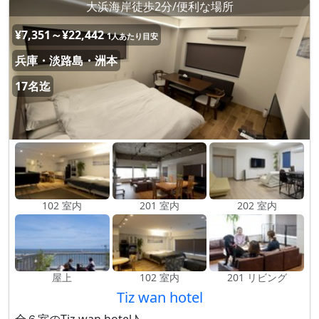
大浜海岸徒歩2分/便利な場所
¥7,351～¥22,442
1人あたり目安
兵庫・淡路島・洲本
17名迄
102 室内
201 室内
202 室内
屋上
102 室内
201 リビング
Tiz wan hotel