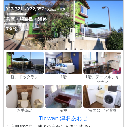
¥13,321～¥22,357
1人あたり目安
兵庫・淡路島・淡路
7名迄
庭。ドックラン
1階
1階。テーブル、キ
ッチン
お手洗い
浴室
洗面台、洗濯機
Tiz wan 津名あわじ
兵庫県淡路島、津名の高台にある別荘です。