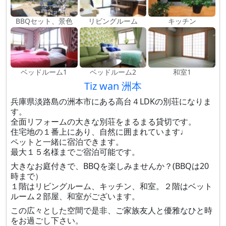
BBQセット、景色
リビングルーム
キッチン
ベッドルーム1
ベッドルーム2
和室1
Tiz wan 洲本
兵庫県淡路島の洲本市にある高台４LDKの別荘になりま
す。
全面リフォームの大きな別荘をまるまる貸切です。
住宅地の１番上にあり、自然に囲まれています♩
ペットと一緒に宿泊できます。
最大１５名様までご宿泊可能です。
大きなお庭付きで、BBQを楽しみませんか？(BBQは20
時まで）
１階はリビングルーム、キッチン、和室。２階はベット
ルーム２部屋、和室がございます。
この広々とした空間で是非、ご家族友人と優雅なひと時
をお過ごし下さい。