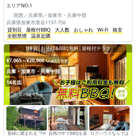
エリアNO.1
関西／兵庫県／加東市・兵庫中部
兵庫県加東市黒谷1197-756
貸別荘
屋根付BBQ
大人数
おしゃれ
Wi-Fi
格安
全館禁煙
温泉近隣
1棟貸│お子様&BBQ無料│屋根付テラス
¥7,065～¥20,900
1人あたり目安
兵庫・加東市・兵庫中部
14名迄
新緑に囲まれる ”TH
自然の中でBBQを楽
ログハウスならでは