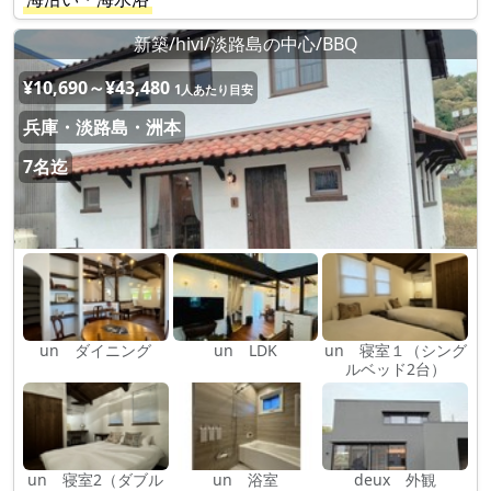
新築/hivi/淡路島の中心/BBQ
¥10,690～¥43,480
1人あたり目安
兵庫・淡路島・洲本
7名迄
un ダイニング
un LDK
un 寝室１（シング
ルベッド2台）
un 寝室2（ダブル
un 浴室
deux 外観