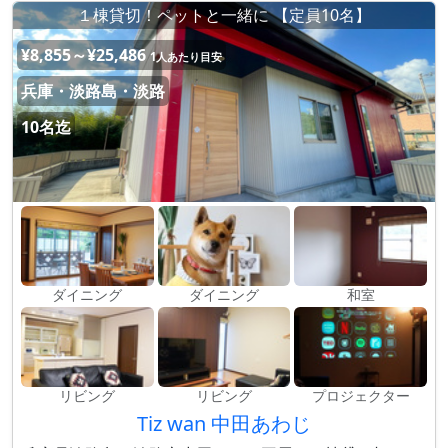
１棟貸切！ペットと一緒に 【定員10名】
¥8,855～¥25,486
1人あたり目安
兵庫・淡路島・淡路
10名迄
ダイニング
ダイニング
和室
リビング
リビング
プロジェクター
Tiz wan 中田あわじ