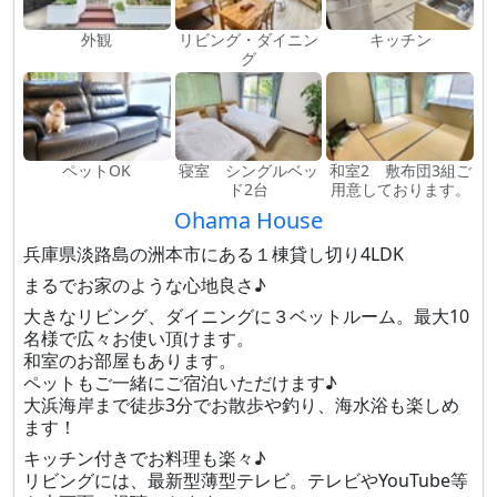
外観
リビング・ダイニン
キッチン
グ
ペットOK
寝室 シングルベッ
和室2 敷布団3組ご
ド2台
用意しております。
Ohama House
兵庫県淡路島の洲本市にある１棟貸し切り4LDK
まるでお家のような心地良さ♪
大きなリビング、ダイニングに３ベットルーム。最大10
名様で広々お使い頂けます。
和室のお部屋もあります。
ペットもご一緒にご宿泊いただけます♪
大浜海岸まで徒歩3分でお散歩や釣り、海水浴も楽しめ
ます！
キッチン付きでお料理も楽々♪
リビングには、最新型薄型テレビ。テレビやYouTube等