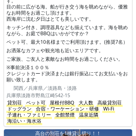
す。
目の前に広がる海。船が行き交う海を眺めながら、優雅
なお時間をお過ごし頂けます。
西海岸に沈む夕日はとても美しいです。
キッチン付き、調理器具なども揃えています。海を眺め
ながら、お庭でBBQはいかがですか？
ペット可、最大10名様までご利用頂けます。(推奨7名）
お洒落なカフェや観光地も近いエリアです。
ご家族、ご友人と素敵なお時間をお過ごしください。
※事前決済１００％
クレジットカード決済または銀行振込にてお支払いをお
願い致します。
関西／兵庫県／淡路島・淡路
兵庫県淡路市野島江崎542-15
貸別荘
ペット可
屋根付BBQ
大人数
高級貸別荘
ドッグラン
合宿・ワーケーション・研修
Wi-Fi
子連れ・ファミリー
全館禁煙
温泉近隣
海沿い・海水浴
高台の別荘を1棟貸し切り！！