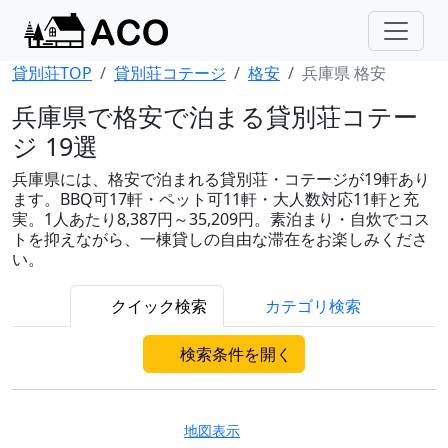
貸別荘TOP
貸別荘コテージ
格安
兵庫県 格安
兵庫県で格安で泊まる貸別荘コテー
ジ 19選
兵庫県には、格安で泊まれる貸別荘・コテージが19軒あり
ます。BBQ可17軒・ペット可11軒・大人数対応11軒と充
実。1人あたり8,387円～35,209円。素泊まり・自炊でコス
トを抑えながら、一棟貸しの自由な滞在をお楽しみくださ
い。
クイック検索
カテゴリ検索
検索条件を開く
地図表示