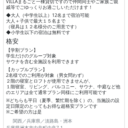
VILLAまるごと一棟貸切ですので仲間同士やご家族ご親
戚等でごゆっくりお過ごしいただけます！
◆大人（中学生以上）12名まで宿泊可能
大人＋子供で最大１５名まで
（寝具は１２名様分のご用意です）
◆小学生以下の宿泊は無料です
格安
【学割プラン】
学生だけのグループ対象
サウナを含む全施設を利用できます
【カップルプラン】
2名様でのご利用が対象（男女問わず）
２階の寝室とロフトが使用できませんが、
１階寝室、リビング、バルコニー、サウナ、中庭など他
のエリアは全て通常プラン同様にご利用可能です
※どちらも平日（夏季、繁忙期を除く）の、当施設の設
定日限定のとってもお得な超格安プランです
※ご希望の方は是
関西／兵庫県／淡路島・洲本
兵庫県洲本市由良町由良7-1