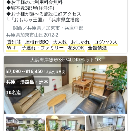
◆お子様のご利用料金無料
◆寝室数3部屋(洋洋洋)
◆お子様が遊べる施設に好アクセス
└『おもちゃ王国』『兵庫県立播磨…
関西／兵庫県／加東市・兵庫中部
兵庫県加東市山国2012-2
貸別荘
屋根付BBQ
大人数
おしゃれ
ログハウス
Wi-Fi
子連れ・ファミリー
花火OK
全館禁煙
大浜海岸徒歩3分/4LDK/ペットOK
¥7,090～¥16,450
1人あたり目安
兵庫・淡路島・洲本
10名迄