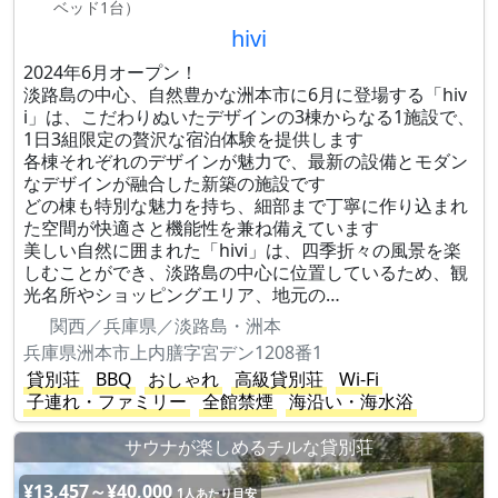
ベッド1台）
hivi
2024年6月オープン！
淡路島の中心、自然豊かな洲本市に6月に登場する「hiv
i」は、こだわりぬいたデザインの3棟からなる1施設で、
1日3組限定の贅沢な宿泊体験を提供します
各棟それぞれのデザインが魅力で、最新の設備とモダン
なデザインが融合した新築の施設です
どの棟も特別な魅力を持ち、細部まで丁寧に作り込まれ
た空間が快適さと機能性を兼ね備えています
美しい自然に囲まれた「hivi」は、四季折々の風景を楽
しむことができ、淡路島の中心に位置しているため、観
光名所やショッピングエリア、地元の…
関西／兵庫県／淡路島・洲本
兵庫県洲本市上内膳字宮デン1208番1
貸別荘
BBQ
おしゃれ
高級貸別荘
Wi-Fi
子連れ・ファミリー
全館禁煙
海沿い・海水浴
サウナが楽しめるチルな貸別荘
¥13,457～¥40,000
1人あたり目安