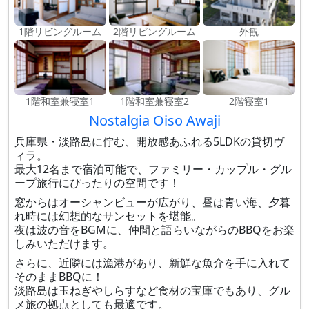
1階リビングルーム
2階リビングルーム
外観
1階和室兼寝室1
1階和室兼寝室2
2階寝室1
Nostalgia Oiso Awaji
兵庫県・淡路島に佇む、開放感あふれる5LDKの貸切ヴ
ィラ。
最大12名まで宿泊可能で、ファミリー・カップル・グル
ープ旅行にぴったりの空間です！
窓からはオーシャンビューが広がり、昼は青い海、夕暮
れ時には幻想的なサンセットを堪能。
夜は波の音をBGMに、仲間と語らいながらのBBQをお楽
しみいただけます。
さらに、近隣には漁港があり、新鮮な魚介を手に入れて
そのままBBQに！
淡路島は玉ねぎやしらすなど食材の宝庫でもあり、グル
メ旅の拠点としても最適です。