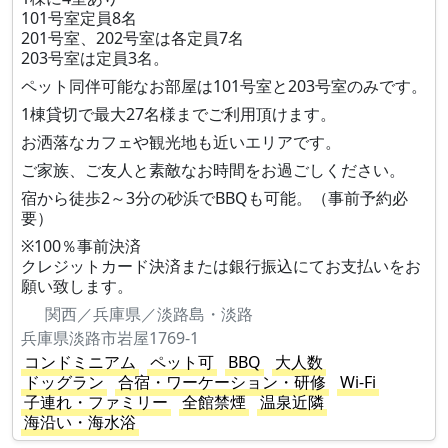
101号室定員8名
201号室、202号室は各定員7名
203号室は定員3名。
ペット同伴可能なお部屋は101号室と203号室のみです。
1棟貸切で最大27名様までご利用頂けます。
お洒落なカフェや観光地も近いエリアです。
ご家族、ご友人と素敵なお時間をお過ごしください。
宿から徒歩2～3分の砂浜でBBQも可能。（事前予約必
要）
※100％事前決済
クレジットカード決済または銀行振込にてお支払いをお
願い致します。
関西／兵庫県／淡路島・淡路
兵庫県淡路市岩屋1769-1
コンドミニアム
ペット可
BBQ
大人数
ドッグラン
合宿・ワーケーション・研修
Wi-Fi
子連れ・ファミリー
全館禁煙
温泉近隣
海沿い・海水浴