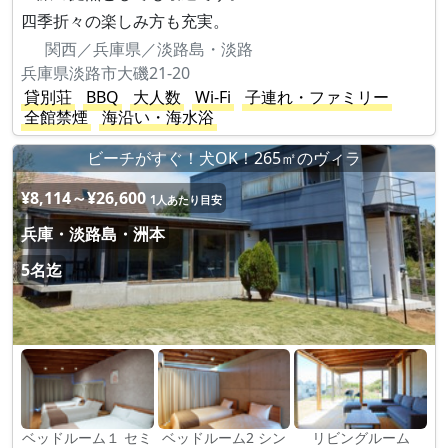
四季折々の楽しみ方も充実。
関西／兵庫県／淡路島・淡路
兵庫県淡路市大磯21-20
貸別荘
BBQ
大人数
Wi-Fi
子連れ・ファミリー
全館禁煙
海沿い・海水浴
ビーチがすぐ！犬OK！265㎡のヴィラ
¥8,114～¥26,600
1人あたり目安
兵庫・淡路島・洲本
5名迄
ベッドルーム１ セミ
ベッドルーム2 シン
リビングルーム