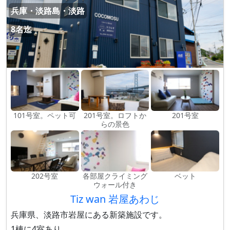
兵庫・淡路島・淡路
8名迄
101号室。ペット可
201号室。ロフトか
201号室
らの景色
202号室
各部屋クライミング
ベット
ウォール付き
Tiz wan 岩屋あわじ
兵庫県、淡路市岩屋にある新築施設です。
1棟に4室あり