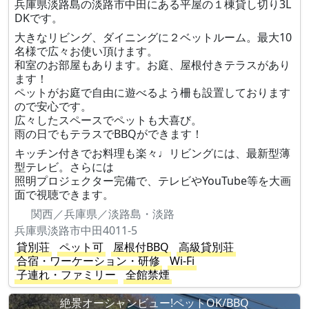
兵庫県淡路島の淡路市中田にある平屋の１棟貸し切り3L
DKです。
大きなリビング、ダイニングに２ベットルーム。最大10
名様で広々お使い頂けます。
和室のお部屋もあります。お庭、屋根付きテラスがあり
ます！
ペットがお庭で自由に遊べるよう柵も設置しております
ので安心です。
広々したスペースでペットも大喜び。
雨の日でもテラスでBBQができます！
キッチン付きでお料理も楽々♩リビングには、最新型薄
型テレビ。さらには
照明プロジェクター完備で、テレビやYouTube等を大画
面で視聴できます。
関西／兵庫県／淡路島・淡路
兵庫県淡路市中田4011-5
貸別荘
ペット可
屋根付BBQ
高級貸別荘
合宿・ワーケーション・研修
Wi-Fi
子連れ・ファミリー
全館禁煙
絶景オーシャンビュー!ペットOK/BBQ