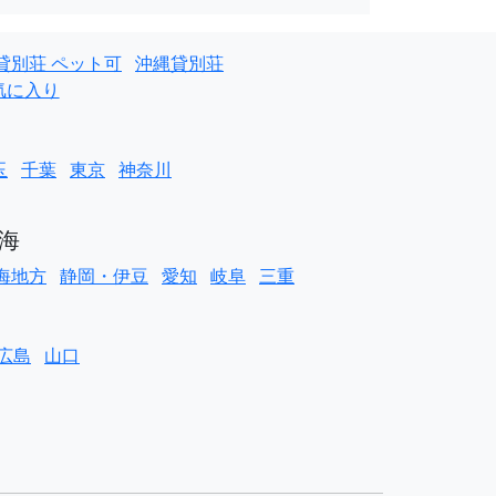
貸別荘 ペット可
沖縄貸別荘
気に入り
玉
千葉
東京
神奈川
海
海地方
静岡・伊豆
愛知
岐阜
三重
広島
山口