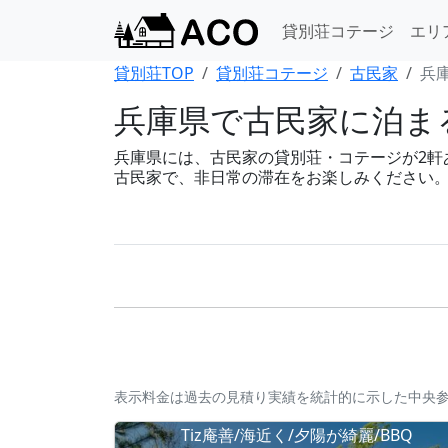
貸別荘コテージ
エリ
貸別荘TOP
貸別荘コテージ
古民家
兵
兵庫県で古民家に泊まる
兵庫県には、古民家の貸別荘・コテージが2軒あり
古民家で、非日常の滞在をお楽しみください
表示料金は過去の見積り実績を統計的に示した中央
Tiz庵善/海近く/夕陽が綺麗/BBQ