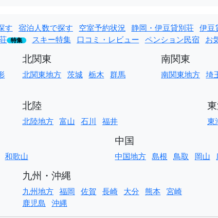
探す
宿泊人数で探す
空室予約状況
静岡・伊豆貸別荘
伊豆
荘
スキー特集
口コミ・レビュー
ペンション民宿
お
特集
北関東
南関東
形
北関東地方
茨城
栃木
群馬
南関東地方
埼
北陸
東
北陸地方
富山
石川
福井
東
中国
和歌山
中国地方
島根
鳥取
岡山
九州・沖縄
九州地方
福岡
佐賀
長崎
大分
熊本
宮崎
鹿児島
沖縄