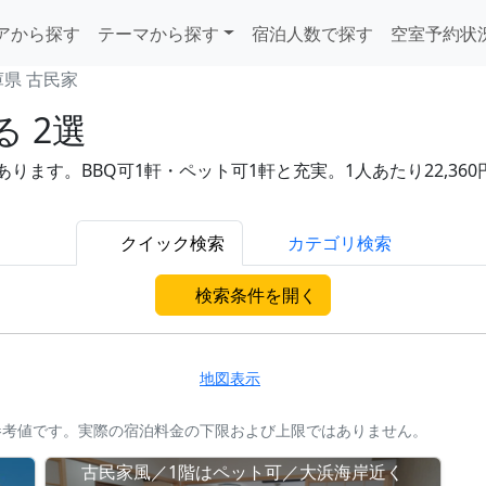
アから探す
テーマから探す
宿泊人数で探す
空室予約状
庫県 古民家
 2選
ます。BBQ可1軒・ペット可1軒と充実。1人あたり22,360
。
クイック検索
カテゴリ検索
検索条件を開く
地図表示
参考値です。実際の宿泊料金の下限および上限ではありません。
古民家風／1階はペット可／大浜海岸近く