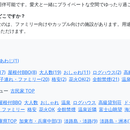
ット同伴可能です。愛犬と一緒にプライベートな空間でゆったり過
どこですか？
めなのは、ファミリー向けやカップル向けの施設があります。用
いただけます。
わじ(1)
7)
屋根付BBQ(8)
大人数(19)
おしゃれ(11)
ログハウス(2)
高
子連れ・ファミリー(20)
格安(2)
花火OK(2)
全館禁煙(21)
温泉
ュー
古民家 TOP
屋根付BBQ
大人数
おしゃれ
温泉
ログハウス
高級貸別荘
ド
・ファミリー
格安
花火OK
全館禁煙
温泉近隣
富士山眺望
海
庫県TOP
加東市・兵庫中部(3)
淡路島・淡路(9)
淡路島・洲本(7