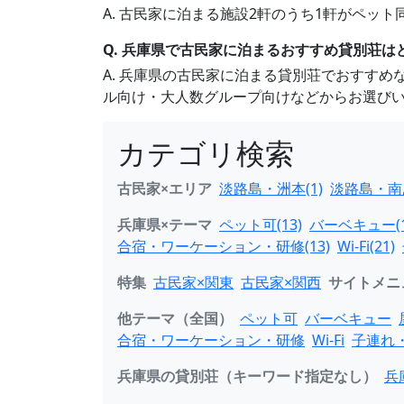
A. 古民家に泊まる施設2軒のうち1軒がペ
Q. 兵庫県で古民家に泊まるおすすめ貸別荘は
A. 兵庫県の古民家に泊まる貸別荘でおすす
ル向け・大人数グループ向けなどからお選び
カテゴリ検索
古民家×エリア
淡路島・洲本(1)
淡路島・南あ
兵庫県×テーマ
ペット可(13)
バーベキュー(1
合宿・ワーケーション・研修(13)
Wi-Fi(21)
特集
古民家×関東
古民家×関西
サイトメニ
他テーマ（全国）
ペット可
バーベキュー
合宿・ワーケーション・研修
Wi-Fi
子連れ
兵庫県の貸別荘（キーワード指定なし）
兵