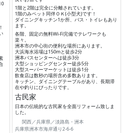
0
1階と2階は完全に分離されています。
1階のみペット同伴ＯＫ(小型犬)です！
ダイニングキッチン1か所、バス・トイレもあり
ます。
！
い
各階、固定の無料Wi-Fi完備でテレワークも
楽々。
洲本市の中心街の便利な場所にあります。
大浜海水浴場は150mと徒歩2分
洲本バスセンターへは徒歩3分
素
大型ショッピングセンター徒歩5分
合
大型スーパーマーケットは徒歩1分
飲食店は数秒の場所含め多数あります。
キッチン、ダイニングテーブルがあり、長期滞
在や釣りにぴったりです。
古民家
日本の伝統的な古民家を全面リフォーム致しま
した。
関西／兵庫県／淡路島・洲本
兵庫県洲本市海岸通り2-6-6