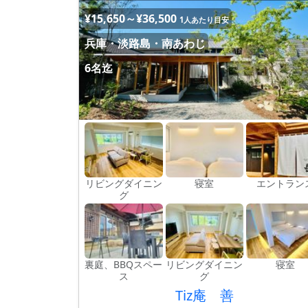
¥15,650～¥36,500
1人あたり目安
兵庫・淡路島・南あわじ
6名迄
リビングダイニン
寝室
エントラン
グ
裏庭、BBQスペー
リビングダイニン
寝室
ス
グ
Tiz庵 善