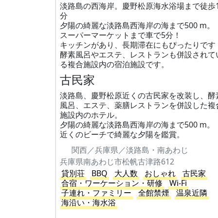
淡路島の西海岸。慶野松原海水浴場まで徒歩1
分
夕陽の綺麗な淡路島西海岸の海まで500 m。
スーパーマーケットまで車で5分！
キッチンがあり、長期滞在にもぴったりです
酵素風呂やエステ、レストランも併設されて
る複合施設内の宿泊施設です。
古民家
淡路島、慶野松原近くの古民家を改装し、酵
風呂、エステ、薬膳レストランを併設した複
施設内のホテル。
夕陽の綺麗な淡路島西海岸の海まで500 m。
近くのビーチで綺麗な夕陽を鑑賞。
関西／兵庫県／淡路島・南あわじ
兵庫県南あわじ市松帆古津路612
貸別荘
BBQ
大人数
おしゃれ
古民家
合宿・ワーケーション・研修
Wi-Fi
子連れ・ファミリー
全館禁煙
温泉近隣
海沿い・海水浴