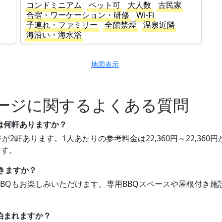
コンドミニアム
ペット可
大人数
古民家
合宿・ワーケーション・研修
Wi-Fi
子連れ・ファミリー
全館禁煙
温泉近隣
海沿い・海水浴
地図表示
ージに関するよくある質問
は何軒ありますか？
が2軒あります。1人あたりの参考料金は22,360円～22,36
ます。
できますか？
でBBQもお楽しみいただけます。専用BBQスペースや屋根付き
泊まれますか？