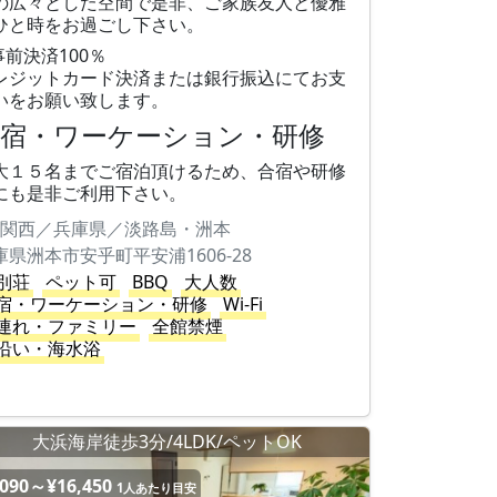
の広々とした空間で是非、ご家族友人と優雅
ひと時をお過ごし下さい。
事前決済100％
レジットカード決済または銀行振込にてお支
いをお願い致します。
合宿・ワーケーション・研修
大１５名までご宿泊頂けるため、合宿や研修
にも是非ご利用下さい。
関西／兵庫県／淡路島・洲本
庫県洲本市安乎町平安浦1606-28
別荘
ペット可
BBQ
大人数
宿・ワーケーション・研修
Wi-Fi
連れ・ファミリー
全館禁煙
沿い・海水浴
大浜海岸徒歩3分/4LDK/ペットOK
,090～¥16,450
1人あたり目安