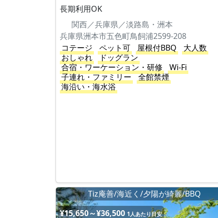
長期利用OK
関西／兵庫県／淡路島・洲本
兵庫県洲本市五色町鳥飼浦2599-208
コテージ
ペット可
屋根付BBQ
大人数
おしゃれ
ドッグラン
合宿・ワーケーション・研修
Wi-Fi
子連れ・ファミリー
全館禁煙
海沿い・海水浴
Tiz庵善/海近く/夕陽が綺麗/BBQ
¥15,650～¥36,500
1人あたり目安