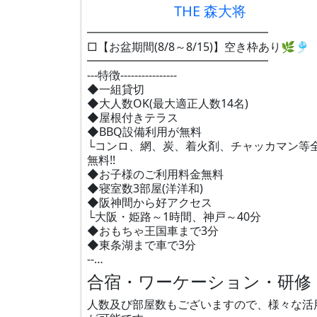
THE 森大将
━━━━━━━━━━━━━━━━
□【お盆期間(8/8～8/15)】空き枠あり🌿🎐
━━━━━━━━━━━━━━━━
---特徴----------------
◆一組貸切
◆大人数OK(最大適正人数14名)
◆屋根付きテラス
◆BBQ設備利用が無料
└コンロ、網、炭、着火剤、チャッカマン等
無料!!
◆お子様のご利用料金無料
◆寝室数3部屋(洋洋和)
◆阪神間から好アクセス
└大阪・姫路～1時間、神戸～40分
◆おもちゃ王国車まで3分
◆東条湖まで車で3分
--…
合宿・ワーケーション・研修
人数及び部屋数もございますので、様々な活