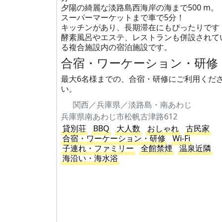
夕陽の綺麗な淡路島西海岸の海まで500 m。
スーパーマーケットまで車で5分！
キッチンがあり、長期滞在にもぴったりです
酵素風呂やエステ、レストランも併設されて
る複合施設内の宿泊施設です。
合宿・ワーケーション・研修
最大6名様までの、合宿・研修にご利用くだ
い。
関西／兵庫県／淡路島・南あわじ
兵庫県南あわじ市松帆古津路612
貸別荘
BBQ
大人数
おしゃれ
古民家
合宿・ワーケーション・研修
Wi-Fi
子連れ・ファミリー
全館禁煙
温泉近隣
海沿い・海水浴