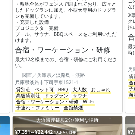
こ
・敷地全体がフェンスで囲まれており、広々と
な
したドッグランに加え、小型犬専用のドッグラ
※
ンも完備しています。
ク
・充実した設備
払
プロジェクター完備
プール、サウナ、BBQスペースをご利用いただ
けます。
最
合宿・ワーケーション・研修
時
最大12名様までの、合宿・研修にご利用くださ
い。
兵
関西／兵庫県／淡路島・淡路
貸
兵庫県淡路市下司宇東1521-1
合
子
貸別荘
ペット可
BBQ
大人数
おしゃれ
海
高級貸別荘
ドッグラン
サウナ
合宿・ワーケーション・研修
Wi-Fi
子連れ・ファミリー
全館禁煙
大浜海岸徒歩2分/便利な場所
¥7,351～¥22,442
¥7
1人あたり目安