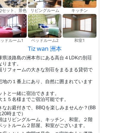
BQセット、景色
リビングルーム
キッチン
ベッドルーム1
ベッドルーム2
和室1
Tiz wan 洲本
庫県淡路島の洲本市にある高台４LDKの別荘
なります。
面リフォームの大きな別荘をまるまる貸切で
。
宅地の１番上にあり、自然に囲まれています
ットと一緒に宿泊できます。
大１５名様までご宿泊可能です。
きなお庭付きで、BBQを楽しみませんか？(BB
は20時まで）
階はリビングルーム、キッチン、和室。２階
ベットルーム２部屋、和室がございます。