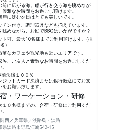
の前に広がる海。船が行き交う海を眺めなが
、優雅なお時間をお過ごし頂けます。
海岸に沈む夕日はとても美しいです。
ッチン付き、調理器具なども揃えています。
を眺めながら、お庭でBBQはいかがですか？
ット可、最大10名様までご利用頂けます。(推
7名）
洒落なカフェや観光地も近いエリアです。
家族、ご友人と素敵なお時間をお過ごしくだ
い。
事前決済１００％
レジットカード決済または銀行振込にてお支
いをお願い致します。
合宿・ワーケーション・研修
大１０名様までの、合宿・研修にご利用くだ
い。
関西／兵庫県／淡路島・淡路
庫県淡路市野島江崎542-15