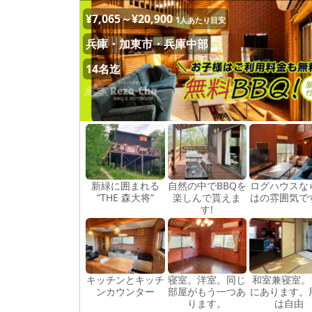
¥7,065～¥20,900
1人あたり目安
兵庫・加東市・兵庫中部
14名迄
新緑に囲まれる
自然の中でBBQを
ログハウスな
”THE 森大将”
楽しんで貰えま
はの雰囲気で
す!
キッチンとキッチ
寝室。洋室。同じ
和室兼寝室。
ンカウンター
部屋がもう一つあ
にあります。
ります。
は自由