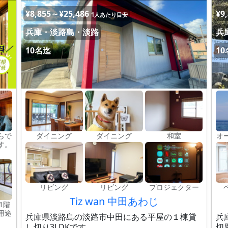
¥8,855～¥25,486
¥9
1人あたり目安
兵庫・淡路島・淡路
兵
10名迄
1
らで
ダイニング
ダイニング
和室
オ
す。
リビング
リビング
プロジェクター
Tiz wan 中田あわじ
1階
用途
兵庫県淡路島の淡路市中田にある平屋の１棟貸
兵
し切り3LDKです。
切