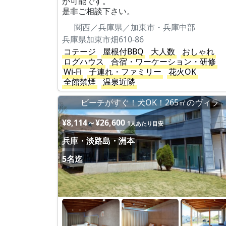
が可能です。
是非ご相談下さい。
関西／兵庫県／加東市・兵庫中部
兵庫県加東市畑610-86
コテージ
屋根付BBQ
大人数
おしゃれ
ログハウス
合宿・ワーケーション・研修
Wi-Fi
子連れ・ファミリー
花火OK
全館禁煙
温泉近隣
ビーチがすぐ！犬OK！265㎡のヴィラ
¥8,114～¥26,600
1人あたり目安
兵庫・淡路島・洲本
5名迄