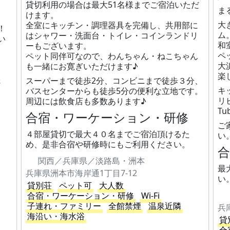
貸切利用の場合は最大51名様までご宿泊いただ
ま
けます。
大
全室にキッチン・調理器具を完備し、共用部に
！
ム
はシャワー・洗面台・トイレ・コインランドリ
い
和
ーもございます。
ペ
ペット同伴可なので、わんちゃん・ねこちゃん
大
も一緒にお寛ぎいただけます♪
楽
スーパーまで徒歩2分、コンビニまで徒歩３分、
さ
キ
バスセンターからも徒歩5分の便利な立地です。
リ
周辺には飲食店も多数あります♪
T
合宿・ワーケーション・研修
ご
４部屋貸切で最大４０名までご宿泊頂けるた
い
め、是非合宿や研修時にもご利用ください。
関西／兵庫県／淡路島・洲本
最
兵庫県洲本市海岸通1丁目7-12
い
貸別荘
ペット可
大人数
合宿・ワーケーション・研修
Wi-Fi
子連れ・ファミリー
全館禁煙
温泉近隣
兵
海沿い・海水浴
貸