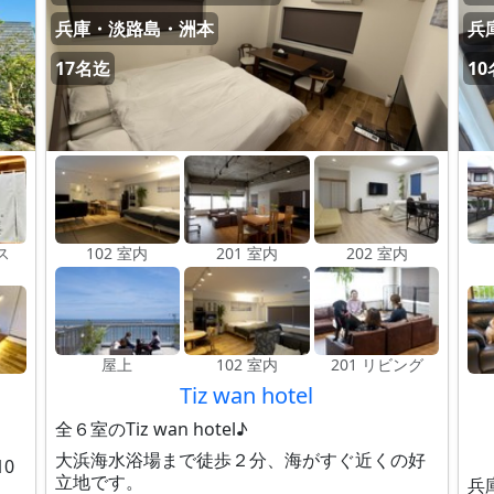
兵庫・淡路島・洲本
兵
17名迄
1
ス
102 室内
201 室内
202 室内
屋上
102 室内
201 リビング
Tiz wan hotel
全６室のTiz wan hotel♪
大浜海水浴場まで徒歩２分、海がすぐ近くの好
0
立地です。
兵