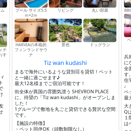
ーム
プール サイズ5.5
リビング
丸い部屋
B
ｍ×2ｍ
HARVIAの本格的
景色
ドッグラン
ィチ
フィンランドサウ
おす
ナ
兵
Tiz wan kudashi
に
全
まるで海外にいるような貸別荘を貸切！ペット
す
ヴィ
と一緒に過ごせます♪
住
ト
最大12名様までご宿泊可能です！
♩
で
街全体が異国の雰囲気漂う SHEVRON PLACE
ペ
け
に、待望の「Tiz wan kudashi」がオープンしま
最
した！
友
大
1グループで敷地を丸ごと貸切できる贅沢な空間
せ
Q
です。
１
【施設の特徴】
は
・ペット同伴OK（頭数制限なし）