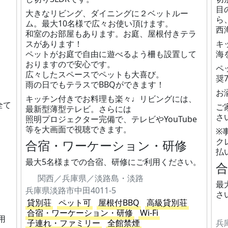
目
大きなリビング、ダイニングに２ベットルー
ら
ム。最大10名様で広々お使い頂けます。
西
和室のお部屋もあります。お庭、屋根付きテラ
スがあります！
キ
ペットがお庭で自由に遊べるよう柵も設置して
海
おりますので安心です。
ペ
広々したスペースでペットも大喜び。
奨
雨の日でもテラスでBBQができます！
お
キッチン付きでお料理も楽々♩リビングには、
全て
ご
最新型薄型テレビ。さらには
さ
照明プロジェクター完備で、テレビやYouTube
等を大画面で視聴できます。
※
ク
合宿・ワーケーション・研修
払
最大5名様までの合宿、研修にご利用ください。
関西／兵庫県／淡路島・淡路
最
兵庫県淡路市中田4011-5
さ
貸別荘
ペット可
屋根付BBQ
高級貸別荘
合宿・ワーケーション・研修
Wi-Fi
用
子連れ・ファミリー
全館禁煙
兵