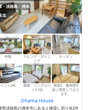
庫・淡路島・洲本
0名迄
外観
リビング・ダイニ
キッチン
ング
ペットOK
寝室 シングルベ
和室2 敷布団3
ッド2台
組ご用意しており
ます。
Ohama House
庫県淡路島の洲本市にある１棟貸し切り4LDK