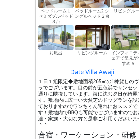
ベッドルーム１
ベッドルーム2 シ
リビングル
セミダブルベッド
ングルベッド２台
３台
お風呂
リビングルーム
インフィニテ
ェアで星見が
すめ☆
Date Villa Awaji
１日１組限定◆敷地面積265㎡の1棟貸しの
ラでございます。目の前が五色浜でサンセッ
通りに隣接しています。海に沈む夕日が綺麗
す。敷地内に広ーい天然芝のドッグランを設
ておりますのでワンちゃん連れにおススメで
す！敷地内でBBQも可能でございますのでお
達・家族・大切な方と是非ご利用くださいま
＾＾
合宿・ワーケーション・研修