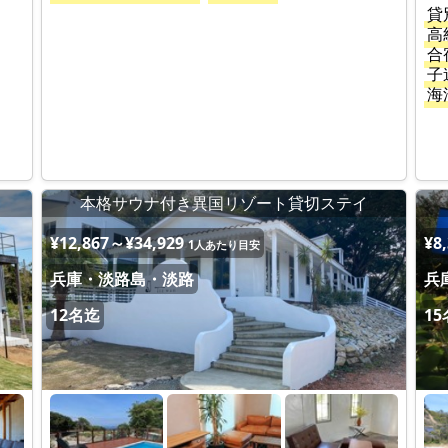
貸
高
合
子
海
本格サウナ付き異国リゾート貸切ステイ
¥12,867～¥34,929
¥8
1人あたり目安
兵庫・淡路島・淡路
兵
12名迄
1