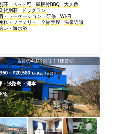
別荘
ペット可
屋根付BBQ
大人数
級貸別荘
ドッグラン
宿・ワーケーション・研修
Wi-Fi
連れ・ファミリー
全館禁煙
温泉近隣
沿い・海水浴
高台の4LDK別荘！1棟貸切
,360～¥20,580
1人あたり目安
庫・淡路島・洲本
5名迄