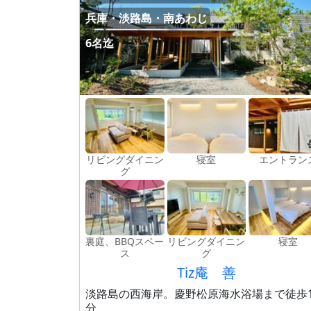
兵庫・淡路島・南あわじ
6名迄
リビングダイニン
寝室
エントラン
グ
裏庭、BBQスペー
リビングダイニン
寝室
ス
グ
Tiz庵 善
淡路島の西海岸。慶野松原海水浴場まで徒歩1
分