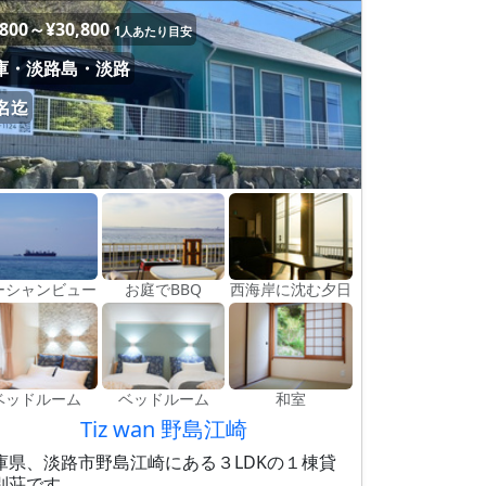
,800～¥30,800
1人あたり目安
庫・淡路島・淡路
0名迄
ーシャンビュー
お庭でBBQ
西海岸に沈む夕日
ベッドルーム
ベッドルーム
和室
Tiz wan 野島江崎
庫県、淡路市野島江崎にある３LDKの１棟貸
別荘です。