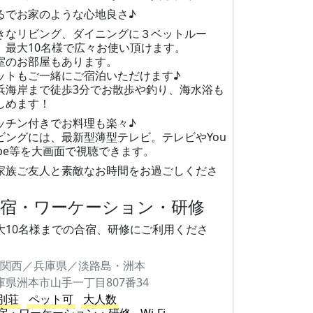
るでお家のような心地良さ♪
きなリビング、ダイニングに３ベットルー
。最大10名様で広々お使い頂けます。
室のお部屋もあります。
ットもご一緒にご宿泊いただけます♪
浜海岸まで徒歩3分でお散歩や釣り、海水浴も
しめます！
ッチン付きでお料理も楽々♪
ビングには、最新型薄型テレビ。テレビやYou
ube等を大画面で視聴できます。
家族ご友人と素敵なお時間をお過ごしくださ
。
合宿・ワーケーション・研修
大10名様までの合宿、研修にご利用くださ
。
関西／兵庫県／淡路島・洲本
庫県洲本市山手一丁目807番34
別荘
ペット可
大人数