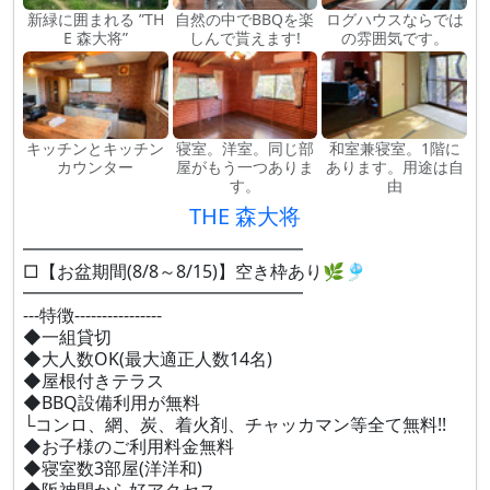
新緑に囲まれる ”TH
自然の中でBBQを楽
ログハウスならでは
E 森大将”
しんで貰えます!
の雰囲気です。
キッチンとキッチン
寝室。洋室。同じ部
和室兼寝室。1階に
カウンター
屋がもう一つありま
あります。用途は自
す。
由
THE 森大将
━━━━━━━━━━━━━━━━
□【お盆期間(8/8～8/15)】空き枠あり🌿🎐
━━━━━━━━━━━━━━━━
---特徴----------------
◆一組貸切
◆大人数OK(最大適正人数14名)
◆屋根付きテラス
◆BBQ設備利用が無料
└コンロ、網、炭、着火剤、チャッカマン等全て無料!!
◆お子様のご利用料金無料
◆寝室数3部屋(洋洋和)