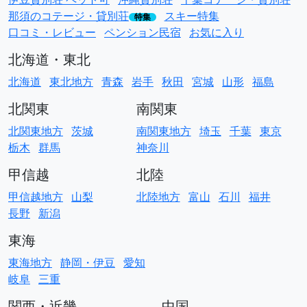
那須のコテージ・貸別荘
スキー特集
特集
口コミ・レビュー
ペンション民宿
お気に入り
北海道・東北
北海道
東北地方
青森
岩手
秋田
宮城
山形
福島
北関東
南関東
北関東地方
茨城
南関東地方
埼玉
千葉
東京
栃木
群馬
神奈川
甲信越
北陸
甲信越地方
山梨
北陸地方
富山
石川
福井
長野
新潟
東海
東海地方
静岡・伊豆
愛知
岐阜
三重
関西・近畿
中国