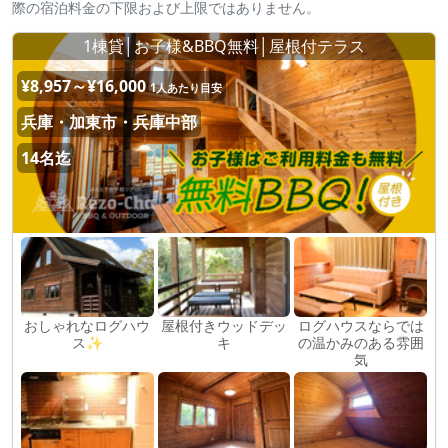
際の宿泊料金の下限および上限ではありません。
1棟貸│お子様&BBQ無料│屋根付テラス
¥8,957～¥16,000
1人あたり目安
兵庫・加東市・兵庫中部
14名迄
おしゃれなログハウ
屋根付きウッドデッ
ログハウスならでは
ス✨
キ
の温かみのある雰囲
気