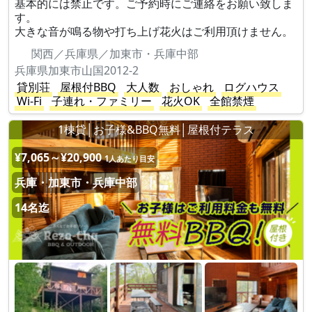
基本的には禁止です。ご予約時にご連絡をお願い致しま
す。
大きな音が鳴る物や打ち上げ花火はご利用頂けません。
関西／兵庫県／加東市・兵庫中部
兵庫県加東市山国2012-2
貸別荘
屋根付BBQ
大人数
おしゃれ
ログハウス
Wi-Fi
子連れ・ファミリー
花火OK
全館禁煙
1棟貸│お子様&BBQ無料│屋根付テラス
¥7,065～¥20,900
1人あたり目安
兵庫・加東市・兵庫中部
14名迄