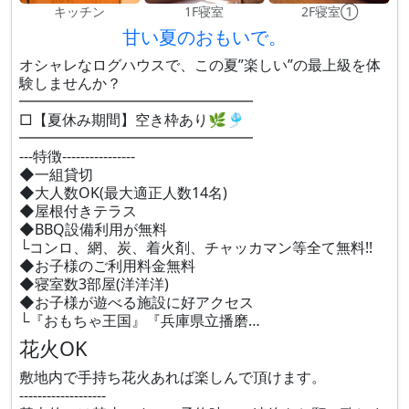
キッチン
1F寝室
2F寝室①
甘い夏のおもいで。
オシャレなログハウスで、この夏”楽しい”の最上級を体
験しませんか？
━━━━━━━━━━━━━━━━
□【夏休み期間】空き枠あり🌿🎐
━━━━━━━━━━━━━━━━
---特徴----------------
◆一組貸切
◆大人数OK(最大適正人数14名)
◆屋根付きテラス
◆BBQ設備利用が無料
└コンロ、網、炭、着火剤、チャッカマン等全て無料!!
◆お子様のご利用料金無料
◆寝室数3部屋(洋洋洋)
◆お子様が遊べる施設に好アクセス
└『おもちゃ王国』『兵庫県立播磨…
花火OK
敷地内で手持ち花火あれば楽しんで頂けます。
-------------------