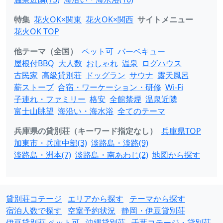
特集
花火OK×関東
花火OK×関西
サイトメニュー
花火OK TOP
他テーマ（全国）
ペット可
バーベキュー
屋根付BBQ
大人数
おしゃれ
温泉
ログハウス
古民家
高級貸別荘
ドッグラン
サウナ
露天風呂
薪ストーブ
合宿・ワーケーション・研修
Wi-Fi
子連れ・ファミリー
格安
全館禁煙
温泉近隣
富士山眺望
海沿い・海水浴
全てのテーマ
兵庫県の貸別荘（キーワード指定なし）
兵庫県TOP
加東市・兵庫中部(3)
淡路島・淡路(9)
淡路島・洲本(7)
淡路島・南あわじ(2)
地図から探す
貸別荘コテージ
エリアから探す
テーマから探す
宿泊人数で探す
空室予約状況
静岡・伊豆貸別荘
伊豆貸別荘 ペット可
沖縄貸別荘
千葉コテージ・貸別荘