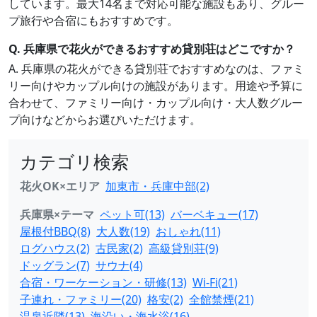
しています。最大14名まで対応可能な施設もあり、グルー
プ旅行や合宿にもおすすめです。
Q. 兵庫県で花火ができるおすすめ貸別荘はどこですか？
A. 兵庫県の花火ができる貸別荘でおすすめなのは、ファミ
リー向けやカップル向けの施設があります。用途や予算に
合わせて、ファミリー向け・カップル向け・大人数グルー
プ向けなどからお選びいただけます。
カテゴリ検索
花火OK×エリア
加東市・兵庫中部(2)
兵庫県×テーマ
ペット可(13)
バーベキュー(17)
屋根付BBQ(8)
大人数(19)
おしゃれ(11)
ログハウス(2)
古民家(2)
高級貸別荘(9)
ドッグラン(7)
サウナ(4)
合宿・ワーケーション・研修(13)
Wi-Fi(21)
子連れ・ファミリー(20)
格安(2)
全館禁煙(21)
温泉近隣(13)
海沿い・海水浴(16)