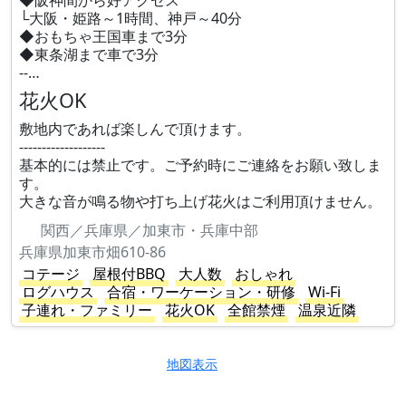
◆阪神間から好アクセス
└大阪・姫路～1時間、神戸～40分
◆おもちゃ王国車まで3分
◆東条湖まで車で3分
--…
花火OK
敷地内であれば楽しんで頂けます。
-------------------
基本的には禁止です。ご予約時にご連絡をお願い致しま
す。
大きな音が鳴る物や打ち上げ花火はご利用頂けません。
関西／兵庫県／加東市・兵庫中部
兵庫県加東市畑610-86
コテージ
屋根付BBQ
大人数
おしゃれ
ログハウス
合宿・ワーケーション・研修
Wi-Fi
子連れ・ファミリー
花火OK
全館禁煙
温泉近隣
地図表示