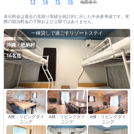
13
14
15
16
地図表示
表示料金は過去の見積り実績を統計的に示した中央参考値です。実
際の宿泊料金の下限および上限ではありません。
一棟貸しで過ごすリゾートステイ
沖縄・恩納村
16名迄
A棟：リビングダイ
A棟：リビングダイ
A棟：リビングダイ
ニング
ニング
ニング