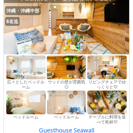
沖縄・沖縄中部
8名迄
広々としたベッドル
ウッドの壁が雰囲気
リビングチェアでゆ
ーム
◎
っくりと♡
ベッドルーム
ベッドルーム
テーブルに料理を並
べて乾杯♡
Guesthouse Seawall