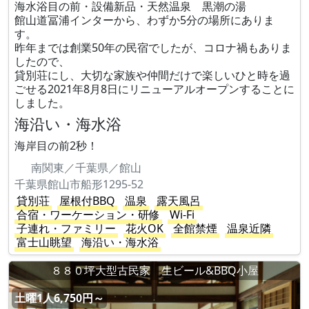
海水浴目の前・設備新品・天然温泉 黒潮の湯
館山道冨浦インターから、わずか5分の場所にありま
す。
昨年までは創業50年の民宿でしたが、コロナ禍もありま
したので、
貸別荘にし、大切な家族や仲間だけで楽しいひと時を過
ごせる2021年8月8日にリニューアルオープンすることに
しました。
海沿い・海水浴
海岸目の前2秒！
南関東／千葉県／館山
千葉県館山市船形1295-52
貸別荘
屋根付BBQ
温泉
露天風呂
合宿・ワーケーション・研修
Wi-Fi
子連れ・ファミリー
花火OK
全館禁煙
温泉近隣
富士山眺望
海沿い・海水浴
８８０坪大型古民家 生ビール&BBQ小屋
土曜1人6,750円～