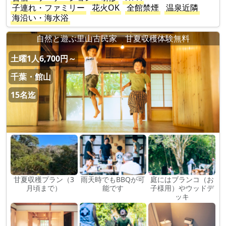
子連れ・ファミリー
花火OK
全館禁煙
温泉近隣
海沿い・海水浴
自然と遊ぶ里山古民家 甘夏収穫体験無料
土曜1人6,700円～
千葉・館山
15名迄
甘夏収穫プラン（3
雨天時でもBBQが可
庭にはブランコ（お
月頃まで）
能です
子様用）やウッドデ
ッキ