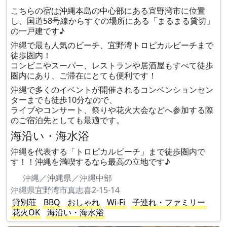
こちらの宿は沖縄本島の中心部にある宜野湾市に位置
し、国道58号線からすぐの場所にある「まるまる貸切」
の一戸建です♪
沖縄で最も人気のビーチ、宜野湾トロピカルビーチまで
徒歩圏内！
コンビニやスーパー、レストランや居酒屋もすべて徒歩
圏内にあり、ご滞在にとても便利です！
沖縄で多くのイベントが開催されるコンベンションセン
ターまでも徒歩10分なので、
ライブやコンサート、祭りや花火大会などへ参加する際
のご宿泊先としても最適です。
海沿い・海水浴
沖縄を代表する「トロピカルビーチ」まで徒歩圏内で
す！！沖縄を満喫するなら最高の立地です♪
沖縄／沖縄県／沖縄中部
沖縄県宜野湾市真志喜2-15-14
貸別荘
BBQ
おしゃれ
Wi-Fi
子連れ・ファミリー
花火OK
海沿い・海水浴