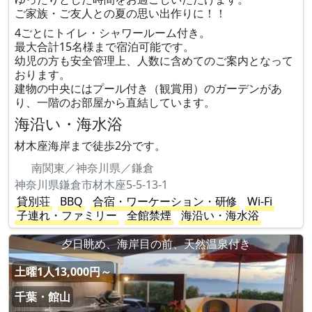
ご家族・ご友人との夏の思い出作りに！！
4ごとにトイレ・シャワールーム付き。
最大合計15名様まで宿泊可能です。
幼児の方も安全管理上、人数に含めてのご案内となって
おります。
建物の中央にはプール付き（観賞用）のガーデンがあ
り、一階のお部屋から直結しています。
海沿い・海水浴
材木座海岸まで徒歩2分です。
南関東／神奈川県／鎌倉
神奈川県鎌倉市材木座5-5-13-1
貸別荘
BBQ
合宿・ワーケーション・研修
Wi-Fi
子連れ・ファミリー
全館禁煙
海沿い・海水浴
夕日眺め、海岸目の前、天然温泉付き
土曜1人13,000円～
千葉・館山