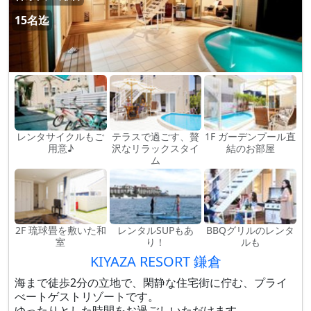
15名迄
レンタサイクルもご
テラスで過ごす、贅
1F ガーデンプール直
用意♪
沢なリラックスタイ
結のお部屋
ム
2F 琉球畳を敷いた和
レンタルSUPもあ
BBQグリルのレンタ
室
り！
ルも
KIYAZA RESORT 鎌倉
海まで徒歩2分の立地で、閑静な住宅街に佇む、プライ
べートゲストリゾートです。
ゆったりとした時間をお過ごしいただけます。