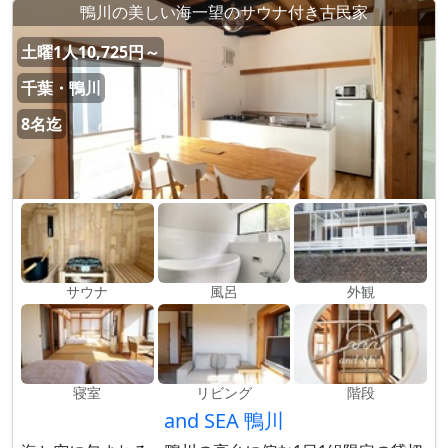
鴨川の美しい海一望のサウナ付き古民家
土曜1人10,725円～
千葉・鴨川
8名迄
サウナ
風呂
外観
寝室
リビング
階段
and SEA 鴨川