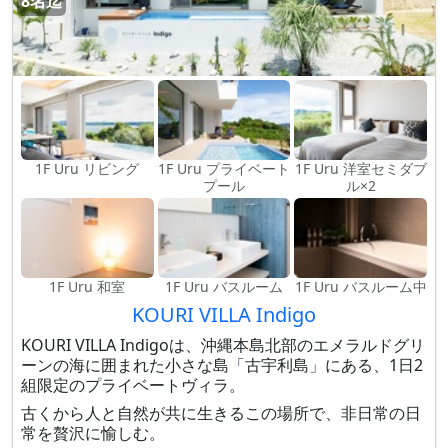
8名迄
1F Uru リビング
1F Uru プライベート
1F Uru 洋室セミダブ
プール
ル×2
1F Uru 和室
1F Uru バスルーム
1F Uru バスルーム中
KOURI VILLA Indigo
KOURI VILLA Indigoは、沖縄本島北部のエメラルドグリ
ーンの海に囲まれた小さな島「古宇利島」にある、1日2
組限定のプライベートヴィラ。
古くから人と自然が共に生きるこの場所で、非日常の日
常を贅沢に愉しむ。