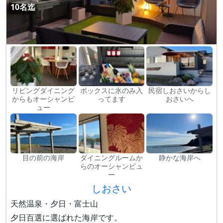
10名迄
リビングダイニング
ボックスに氷のみ入
民宿しおさいからし
からもオーシャンビ
ってます
おさいへ
ュー
目の前の海岸
ダイニングルームか
静かな海岸へ
らのオーシャンビュ
ー
しおさい
天然温泉・夕日・富士山
夕日百選に選ばれた海岸です。