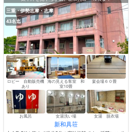
三重・伊勢志摩・志摩
43名迄
ロビー 自動販売機
海の見える客室 和
宴会場６０畳
あり
室10畳
お風呂
女湯洗い場
女湯 脱衣場
新和具荘