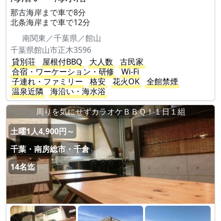
那古海岸まで車で8分
北条海岸まで車で12分
南関東／千葉県／館山
千葉県館山市正木3596
貸別荘
屋根付BBQ
大人数
古民家
合宿・ワーケーション・研修
Wi-Fi
子連れ・ファミリー
格安
花火OK
全館禁煙
温泉近隣
海沿い・海水浴
周りを気にせずカラオケＢＢＱ！１日１組
土曜1人4,900円～
千葉・南房総市・千倉
14名迄