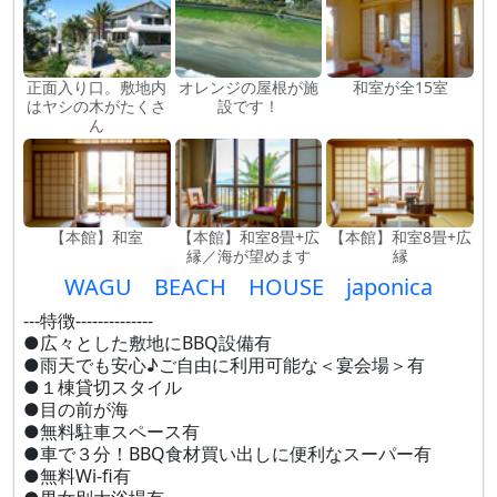
正面入り口。敷地内
オレンジの屋根が施
和室が全15室
はヤシの木がたくさ
設です！
ん
【本館】和室
【本館】和室8畳+広
【本館】和室8畳+広
縁／海が望めます
縁
WAGU BEACH HOUSE japonica
---特徴--------------
●広々とした敷地にBBQ設備有
●雨天でも安心♪ご自由に利用可能な＜宴会場＞有
●１棟貸切スタイル
●目の前が海
●無料駐車スペース有
●車で３分！BBQ食材買い出しに便利なスーパー有
●無料Wi-fi有