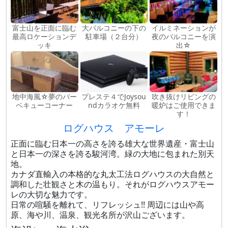
富士山を正面に臨む
大バルコニーの下の
イルミネーションが
最高ロケーションデ
駐車場（２台分）
夜のバルコニーを演
ッキ
出☆
地中海風☆夢のバー
プレステ４でJoysou
吹き抜けリビングの
ベキューコーナー
ndカラオケ無料
暖炉はご使用できま
す！
ログハウス アモーレ
正面に臨む日本一の高さを誇る雄大な世界遺産・富士山
と日本一の深さを誇る駿河湾。緑の大地に包まれた別天
地。
カナダ直輸入の本格的な丸太工法ログハウスの大自然と
調和した壮観さと木の温もり。それがログハウスアモー
レの大切な魅力です。
日常の喧騒を離れて、リフレッシュ!! 周辺には山や高
原、海や川、温泉、観光名所が沢山ございます。