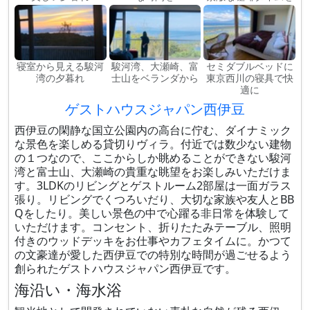
寝室から見える駿河
駿河湾、大瀬崎、富
セミダブルベッドに
湾の夕暮れ
士山をベランダから
東京西川の寝具で快
適に
ゲストハウスジャパン西伊豆
西伊豆の閑静な国立公園内の高台に佇む、ダイナミック
な景色を楽しめる貸切りヴィラ。付近では数少ない建物
の１つなので、ここからしか眺めることができない駿河
湾と富士山、大瀬崎の貴重な眺望をお楽しみいただけま
す。3LDKのリビングとゲストルーム2部屋は一面ガラス
張り。リビングでくつろいだり、大切な家族や友人とBB
Qをしたり。美しい景色の中で心躍る非日常を体験して
いただけます。コンセント、折りたたみテーブル、照明
付きのウッドデッキをお仕事やカフェタイムに。かつて
の文豪達が愛した西伊豆での特別な時間が過ごせるよう
創られたゲストハウスジャパン西伊豆です。
海沿い・海水浴