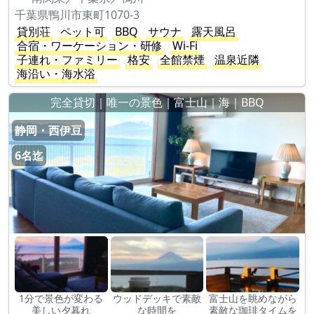
千葉県鴨川市東町1070-3
貸別荘
ペット可
BBQ
サウナ
露天風呂
合宿・ワーケーション・研修
Wi-Fi
子連れ・ファミリー
格安
全館禁煙
温泉近隣
海沿い・海水浴
完全貸切｜唯一の景色｜富士山｜海｜BBQ
静岡・西伊豆
6名迄
1分で景色が変わる
ウッドデッキで素敵
富士山を眺めながら
美しい夕暮れ
な時間を
素敵な珈琲タイムを