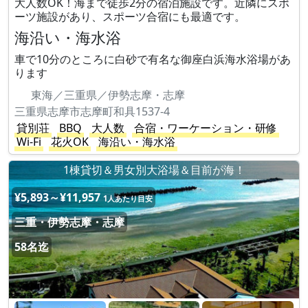
大人数OK！海まで徒歩2分の宿泊施設です。近隣にスポ
ーツ施設があり、スポーツ合宿にも最適です。
海沿い・海水浴
車で10分のところに白砂で有名な御座白浜海水浴場があ
ります
東海／三重県／伊勢志摩・志摩
三重県志摩市志摩町和具1537-4
貸別荘
BBQ
大人数
合宿・ワーケーション・研修
Wi-Fi
花火OK
海沿い・海水浴
1棟貸切＆男女別大浴場＆目前が海！
¥5,893～¥11,957
1人あたり目安
三重・伊勢志摩・志摩
58名迄