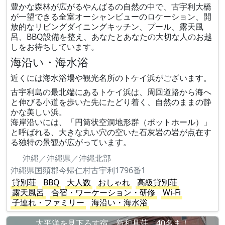
豊かな森林が広がるやんばるの自然の中で、古宇利大橋
が一望できる全室オーシャンビューのロケーション、開
放的なリビングダイニングキッチン、プール、露天風
呂、BBQ設備を整え、あなたとあなたの大切な人のお越
しをお待ちしています。
海沿い・海水浴
近くには海水浴場や観光名所のトケイ浜がございます。
古宇利島の最北端にあるトケイ浜は、周回道路から海へ
と伸びる小道を歩いた先にたどり着く、自然のままの静
かな美しい浜。
海岸沿いには、「円筒状空洞地形群（ポットホール）」
と呼ばれる、大きな丸い穴の空いた石灰岩の岩が点在す
る独特の景観が広がっています。
沖縄／沖縄県／沖縄北部
沖縄県国頭郡今帰仁村古宇利1796番1
貸別荘
BBQ
大人数
おしゃれ
高級貸別荘
露天風呂
合宿・ワーケーション・研修
Wi-Fi
子連れ・ファミリー
海沿い・海水浴
太平洋を見下ろす宿、新和具荘 40名ま！