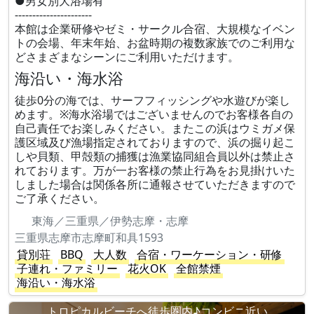
●男女別大浴場有
----------------------
本館は企業研修やゼミ・サークル合宿、大規模なイベン
トの会場、年末年始、お盆時期の複数家族でのご利用な
どさまざまなシーンにご利用いただけます。
海沿い・海水浴
徒歩0分の海では、サーフフィッシングや水遊びが楽し
めます。※海水浴場ではございませんのでお客様各自の
自己責任でお楽しみください。またこの浜はウミガメ保
護区域及び漁場指定されておりますので、浜の掘り起こ
しや貝類、甲殻類の捕獲は漁業協同組合員以外は禁止さ
れております。万が一お客様の禁止行為をお見掛けいた
しました場合は関係各所に通報させていただきますので
ご了承ください。
東海／三重県／伊勢志摩・志摩
三重県志摩市志摩町和具1593
貸別荘
BBQ
大人数
合宿・ワーケーション・研修
子連れ・ファミリー
花火OK
全館禁煙
海沿い・海水浴
トロピカルビーチへ徒歩圏内♪コンビニ近い