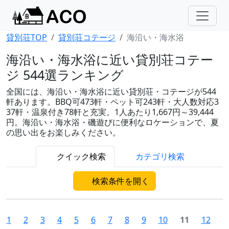
貸別荘TOP
貸別荘コテージ
海沿い・海水浴
海沿い・海水浴に近い貸別荘コテー
ジ 544選ランキング
全国には、海沿い・海水浴に近い貸別荘・コテージが544
軒あります。BBQ可473軒・ペット可243軒・大人数対応3
37軒・温泉付き78軒と充実。1人あたり1,667円～39,444
円。海沿い・海水浴・磯遊びに便利なロケーションで、夏
の思い出をお楽しみください。
クイック検索
カテゴリ検索
検索条件を開く
1
2
3
4
5
6
7
8
9
10
11
12