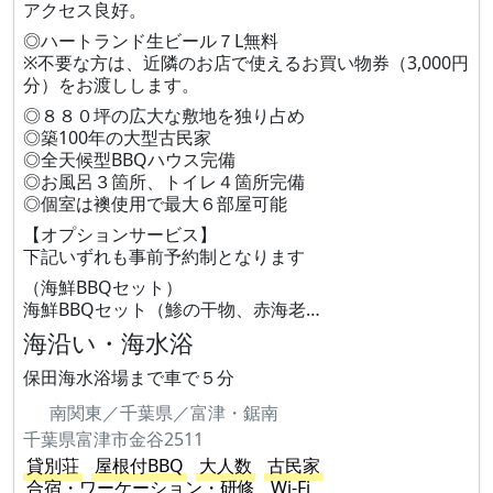
アクセス良好。
◎ハートランド生ビール７L無料
※不要な方は、近隣のお店で使えるお買い物券（3,000円
分）をお渡しします。
◎８８０坪の広大な敷地を独り占め
◎築100年の大型古民家
◎全天候型BBQハウス完備
◎お風呂３箇所、トイレ４箇所完備
◎個室は襖使用で最大６部屋可能
【オプションサービス】
下記いずれも事前予約制となります
（海鮮BBQセット）
海鮮BBQセット（鯵の干物、赤海老…
海沿い・海水浴
保田海水浴場まで車で５分
南関東／千葉県／富津・鋸南
千葉県富津市金谷2511
貸別荘
屋根付BBQ
大人数
古民家
合宿・ワーケーション・研修
Wi-Fi