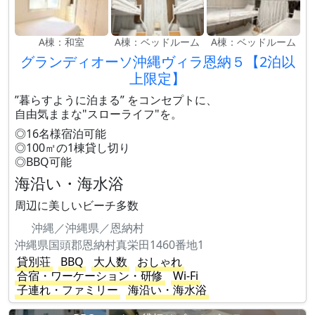
A棟：和室
A棟：ベッドルーム
A棟：ベッドルーム
グランディオーソ沖縄ヴィラ恩納５【2泊以
上限定】
”暮らすように泊まる” をコンセプトに、
自由気ままな"スローライフ"を。
◎16名様宿泊可能
◎100㎡の1棟貸し切り
◎BBQ可能
海沿い・海水浴
周辺に美しいビーチ多数
沖縄／沖縄県／恩納村
沖縄県国頭郡恩納村真栄田1460番地1
貸別荘
BBQ
大人数
おしゃれ
合宿・ワーケーション・研修
Wi-Fi
子連れ・ファミリー
海沿い・海水浴