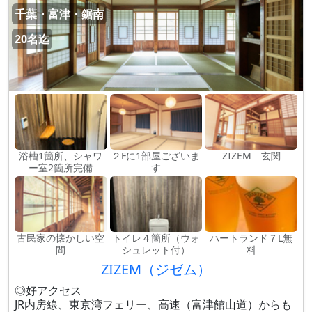
千葉・富津・鋸南
20名迄
浴槽1箇所、シャワ
２Fに1部屋ございま
ZIZEM 玄関
ー室2箇所完備
す
古民家の懐かしい空
トイレ４箇所（ウォ
ハートランド７L無
間
シュレット付）
料
ZIZEM（ジゼム）
◎好アクセス
JR内房線、東京湾フェリー、高速（富津館山道）からも