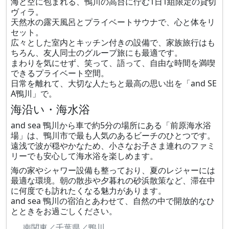
海と空に包まれる、鴨川の高台に佇む1日1組限定の貸切
ヴィラ。
天然水の露天風呂とプライベートサウナで、心と体をリ
セット。
広々とした室内とキッチン付きの設備で、家族旅行はも
ちろん、友人同士のグループ旅にも最適です。
まわりを気にせず、笑って、語って、自由な時間を満喫
できるプライベート空間。
日常を離れて、大切な人たちと最高の思い出を「and SE
A鴨川」で。
海沿い・海水浴
and sea 鴨川から車で約5分の場所にある「前原海水浴
場」は、鴨川市で最も人気のあるビーチのひとつです。
遠浅で波が穏やかなため、小さなお子さま連れのファミ
リーでも安心して海水浴を楽しめます。
海の家やシャワー設備も整っており、夏のレジャーには
最適な環境。朝の散歩や夕暮れの砂浜散策など、滞在中
に何度でも訪れたくなる魅力があります。
and sea 鴨川の宿泊とあわせて、自然の中で開放的なひ
とときをお過ごしください。
南関東／千葉県／鴨川