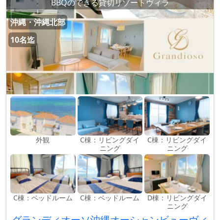
BBQのできる貸切リゾートヴィラ
沖縄・沖縄北部
10名迄
外観
C棟：リビングダイ
C棟：リビングダイ
ニング
ニング
C棟：ベッドルーム
C棟：ベッドルーム
D棟：リビングダイ
ニング
グランディオーソ沖縄オーシャンビューヴィ