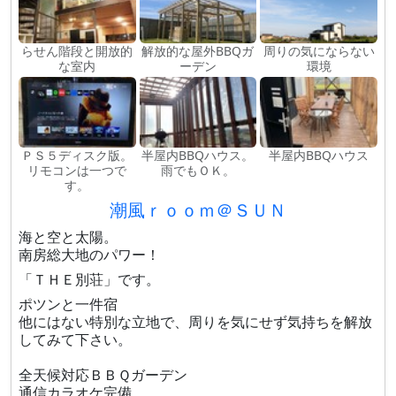
らせん階段と開放的
解放的な屋外BBQガ
周りの気にならない
な室内
ーデン
環境
ＰＳ５ディスク版。
半屋内BBQハウス。
半屋内BBQハウス
リモコンは一つで
雨でもＯＫ。
す。
潮風ｒｏｏｍ＠ＳＵＮ
海と空と太陽。
南房総大地のパワー！
「ＴＨＥ別荘」​です。
ポツンと一件宿
他にはない特別な立地で、周りを気にせず気持ちを解放
してみて下さい。
全天候対応ＢＢＱガーデン
通信カラオケ完備