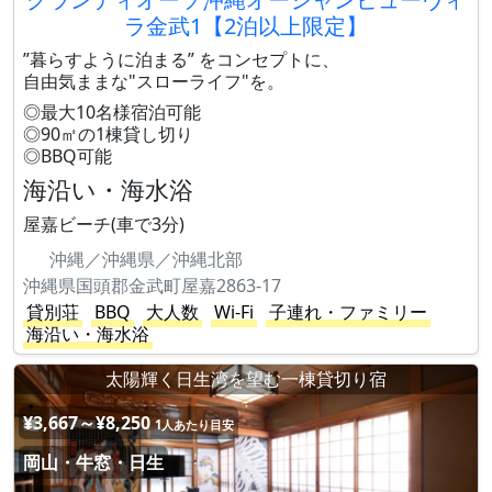
ラ金武1【2泊以上限定】
”暮らすように泊まる” をコンセプトに、
自由気ままな"スローライフ"を。
◎最大10名様宿泊可能
◎90㎡の1棟貸し切り
◎BBQ可能
海沿い・海水浴
屋嘉ビーチ(車で3分)
沖縄／沖縄県／沖縄北部
沖縄県国頭郡金武町屋嘉2863-17
貸別荘
BBQ
大人数
Wi-Fi
子連れ・ファミリー
海沿い・海水浴
太陽輝く日生湾を望む一棟貸切り宿
¥3,667～¥8,250
1人あたり目安
岡山・牛窓・日生