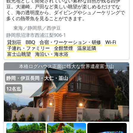
観光地として開発されていない素朴な自然が残る西伊
豆。大瀬崎、戸田など美しい眺望が楽しめるだけでな
く、海の透明度から、ダイビングやシュノーケリングで
多くの熱帯魚を見ることができます。
東海／静岡県／西伊豆
静岡県沼津市西浦江梨906-1
貸別荘
BBQ
合宿・ワーケーション・研修
Wi-Fi
子連れ・ファミリー
全館禁煙
温泉近隣
富士山眺望
海沿い・海水浴
本格ログハウス正面に雄大な世界遺産富士山
静岡・伊豆長岡・大仁・韮山
12名迄