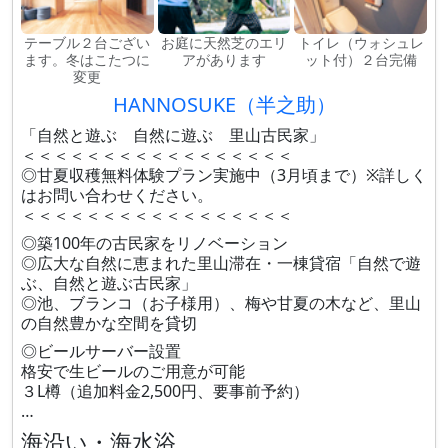
テーブル２台ござい
お庭に天然芝のエリ
トイレ（ウォシュレ
ます。冬はこたつに
アがあります
ット付）２台完備
変更
HANNOSUKE（半之助）
「自然と遊ぶ 自然に遊ぶ 里山古民家」
＜＜＜＜＜＜＜＜＜＜＜＜＜＜＜＜＜
◎甘夏収穫無料体験プラン実施中（3月頃まで）※詳しく
はお問い合わせください。
＜＜＜＜＜＜＜＜＜＜＜＜＜＜＜＜＜
◎築100年の古民家をリノベーション
◎広大な自然に恵まれた里山滞在・一棟貸宿「自然で遊
ぶ、自然と遊ぶ古民家」
◎池、ブランコ（お子様用）、梅や甘夏の木など、里山
の自然豊かな空間を貸切
◎ビールサーバー設置
格安で生ビールのご用意が可能
３L樽（追加料金2,500円、要事前予約）
…
海沿い・海水浴