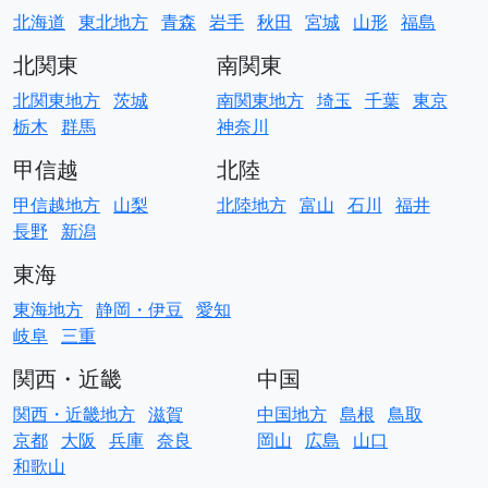
北海道
東北地方
青森
岩手
秋田
宮城
山形
福島
北関東
南関東
北関東地方
茨城
南関東地方
埼玉
千葉
東京
栃木
群馬
神奈川
甲信越
北陸
甲信越地方
山梨
北陸地方
富山
石川
福井
長野
新潟
東海
東海地方
静岡・伊豆
愛知
岐阜
三重
関西・近畿
中国
関西・近畿地方
滋賀
中国地方
島根
鳥取
京都
大阪
兵庫
奈良
岡山
広島
山口
和歌山