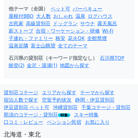
他テーマ（全国）
ペット可
バーベキュー
屋根付BBQ
大人数
おしゃれ
温泉
ログハウス
古民家
高級貸別荘
ドッグラン
サウナ
露天風呂
薪ストーブ
合宿・ワーケーション・研修
Wi-Fi
子連れ・ファミリー
格安
花火OK
全館禁煙
温泉近隣
富士山眺望
全てのテーマ
石川県の貸別荘（キーワード指定なし）
石川県TOP
能登(2)
金沢・湯涌(1)
地図から探す
貸別荘コテージ
エリアから探す
テーマから探す
宿泊人数で探す
空室予約状況
静岡・伊豆貸別荘
伊豆貸別荘 ペット可
沖縄貸別荘
千葉コテージ・貸別荘
那須のコテージ・貸別荘
スキー特集
特集
口コミ・レビュー
ペンション民宿
お気に入り
北海道・東北