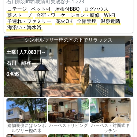
石川県羽咋郡志賀町矢蔵谷ナ-1-223
コテージ
ペット可
屋根付BBQ
ログハウス
薪ストーブ
合宿・ワーケーション・研修
Wi-Fi
子連れ・ファミリー
花火OK
全館禁煙
温泉近隣
海沿い・海水浴
シンボルツリー樫の木の下でリラックス
土曜1人7,083円～
石川・能登
6名迄
建物裏側にはシンボ
ハーベストリビング
ハーベスト対面式キ
ルツリー樫の木
ッチン