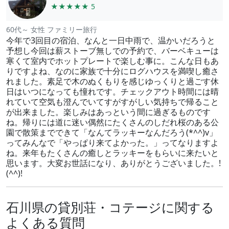
★★★★★ 5
60代～ 女性 ファミリー旅行
今年で3回目の宿泊、なんと一日中雨で、温かいだろうと
予想し今回は薪ストーブ無しでの予約で、バーベキューは
寒くて室内でホットプレートで楽しむ事に。こんな日もあ
りですよね、なのに家族で十分にログハウスを満喫し癒さ
れました。素足で木のぬくもりを感じゆっくりと過ごす休
日はいつになっても憧れです。チェックアウト時間には晴
れていて空気も澄んでいてすがすがしい気持ちで帰ること
が出来ました。楽しみはあっという間に過ぎるものです
ね。帰りには道に迷い偶然にたくさんのしだれ桜のある公
園で散策までできて「なんてラッキーなんだろう(*^^)v」
ってみんなで「やっぱり来てよかった。」ってなりますよ
ね。来年もたくさんの癒しとラッキーをもらいに来たいと
思います。大変お世話になり、ありがとうございました。!
(^^)!
石川県の貸別荘・コテージに関する
よくある質問