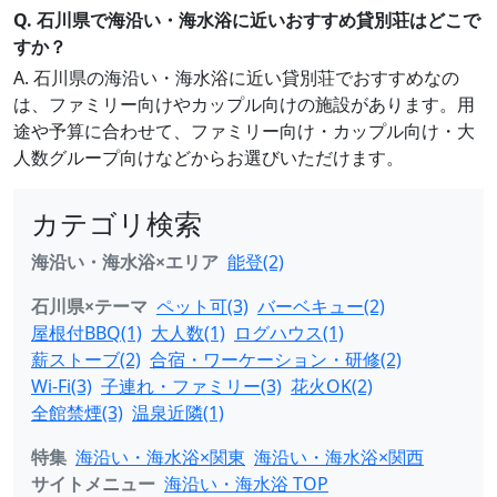
Q. 石川県で海沿い・海水浴に近いおすすめ貸別荘はどこで
すか？
A. 石川県の海沿い・海水浴に近い貸別荘でおすすめなの
は、ファミリー向けやカップル向けの施設があります。用
途や予算に合わせて、ファミリー向け・カップル向け・大
人数グループ向けなどからお選びいただけます。
カテゴリ検索
海沿い・海水浴×エリア
能登(2)
石川県×テーマ
ペット可(3)
バーベキュー(2)
屋根付BBQ(1)
大人数(1)
ログハウス(1)
薪ストーブ(2)
合宿・ワーケーション・研修(2)
Wi-Fi(3)
子連れ・ファミリー(3)
花火OK(2)
全館禁煙(3)
温泉近隣(1)
特集
海沿い・海水浴×関東
海沿い・海水浴×関西
サイトメニュー
海沿い・海水浴 TOP