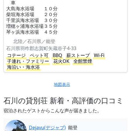
車
大島海水浴場 １０分
柴垣海水浴場 ２０分
千里浜海水浴場 ３０分
増穂ヶ浦海水浴場３５分
琴ヶ浜海水浴場 ４５分
北陸／石川県／能登
石川県羽咋郡志賀町矢蔵谷子4-33
コテージ
ペット可
BBQ
薪ストーブ
Wi-Fi
子連れ・ファミリー
花火OK
全館禁煙
海沿い・海水浴
地図表示
石川の貸別荘 新着・高評価の口コミ
宿泊されたゲストからこんな声が届きました。
Dejavu(デジャブ)
能登