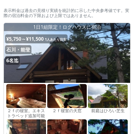
表示料金は過去の見積り実績を統計的に示した中央参考値です。実
際の宿泊料金の下限および上限ではありません。
1日1組限定！ログハウスに宿泊
¥5,750～¥11,500
1人あたり目安
石川・能登
6名迄
２ｆの寝室。エキス
２ｆ寝室の天窓
前庭はひろい芝生
トラベッド追加可能