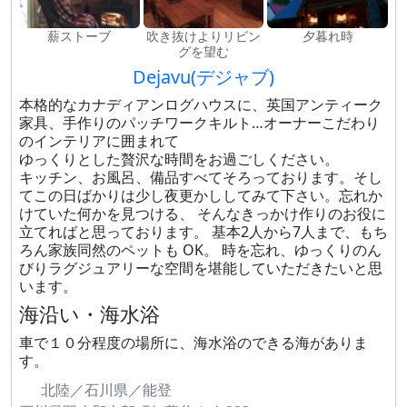
薪ストーブ
吹き抜けよりリビン
夕暮れ時
グを望む
Dejavu(デジャブ)
本格的なカナディアンログハウスに、英国アンティーク
家具、手作りのパッチワークキルト…オーナーこだわり
のインテリアに囲まれて
ゆっくりとした贅沢な時間をお過ごしください。
キッチン、お風呂、備品すべてそろっております。そし
てこの日ばかりは少し夜更かししてみて下さい。忘れか
けていた何かを見つける、 そんなきっかけ作りのお役に
立てればと思っております。 基本2人から7人まで、もち
ろん家族同然のペットも OK。 時を忘れ、ゆっくりのん
びりラグジュアリーな空間を堪能していただきたいと思
います。
海沿い・海水浴
車で１０分程度の場所に、海水浴のできる海がありま
す。
北陸／石川県／能登