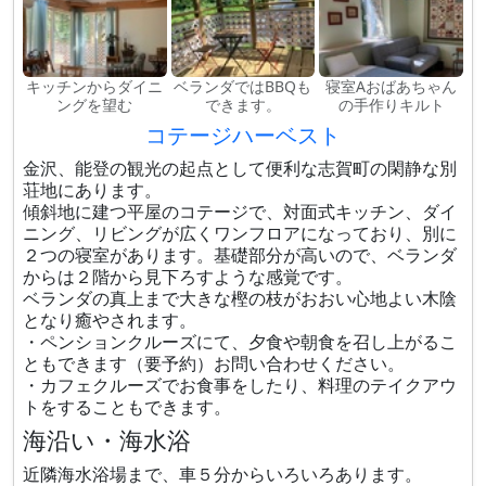
キッチンからダイニ
ベランダではBBQも
寝室Aおばあちゃん
ングを望む
できます。
の手作りキルト
コテージハーベスト
金沢、能登の観光の起点として便利な志賀町の閑静な別
荘地にあります。
傾斜地に建つ平屋のコテージで、対面式キッチン、ダイ
ニング、リビングが広くワンフロアになっており、別に
２つの寝室があります。基礎部分が高いので、ベランダ
からは２階から見下ろすような感覚です。
ベランダの真上まで大きな樫の枝がおおい心地よい木陰
となり癒やされます。
・ペンションクルーズにて、夕食や朝食を召し上がるこ
ともできます（要予約）お問い合わせください。
・カフェクルーズでお食事をしたり、料理のテイクアウ
トをすることもできます。
海沿い・海水浴
近隣海水浴場まで、車５分からいろいろあります。