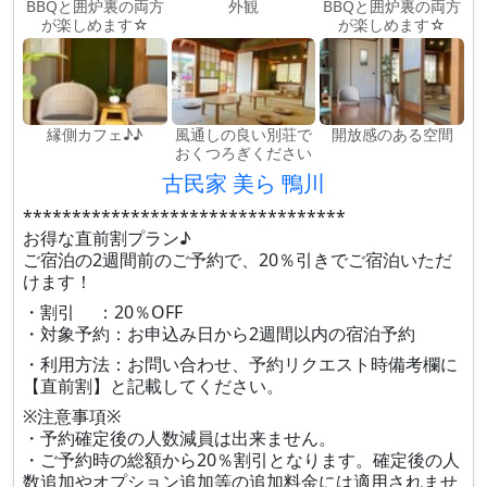
BBQと囲炉裏の両方
外観
BBQと囲炉裏の両方
が楽しめます☆
が楽しめます☆
縁側カフェ♪♪
風通しの良い別荘で
開放感のある空間
おくつろぎください
古民家 美ら 鴨川
*********************************
お得な直前割プラン♪
ご宿泊の2週間前のご予約で、20％引きでご宿泊いただ
けます！
・割引 ：20％OFF
・対象予約：お申込み日から2週間以内の宿泊予約
・利用方法：お問い合わせ、予約リクエスト時備考欄に
【直前割】と記載してください。
※注意事項※
・予約確定後の人数減員は出来ません。
・ご予約時の総額から20％割引となります。確定後の人
数追加やオプション追加等の追加料金には適用されませ