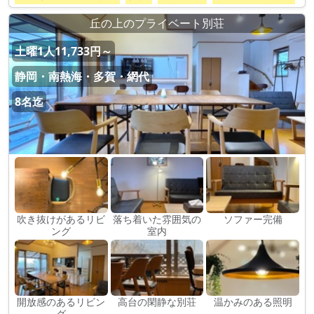
丘の上のプライベート別荘
土曜1人11,733円～
静岡・南熱海・多賀・網代
8名迄
吹き抜けがあるリビ
落ち着いた雰囲気の
ソファー完備
ング
室内
開放感のあるリビン
高台の閑静な別荘
温かみのある照明
グ