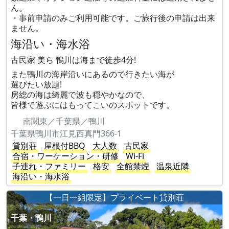
ん。
・事前申請のみご利用可能です。ご旅行後の申請は出来
ません。
海沿い・海水浴
古民家 美ら 鴨川は海まで徒歩4分!
また鴨川の海岸沿いにあるので行きたい海が
選びたい放題!
房総の海は綺麗で波も穏やかなので、
皆様で遊ぶにはもってこいのスポットです。
南関東／千葉県／鴨川
千葉県鴨川市江見西真門366-1
貸別荘
屋根付BBQ
大人数
古民家
合宿・ワーケーション・研修
Wi-Fi
子連れ・ファミリー
格安
全館禁煙
温泉近隣
海沿い・海水浴
【一日一組限定】プライベート貸別荘
千葉・鴨川