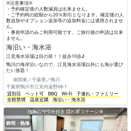
※注意事項※
・予約確定後の人数減員は出来ません。
・ご予約時の総額から20％割引となります。確定後の人
数追加やオプション追加等の追加料金には適用されませ
ん。
・事前申請のみご利用可能です。ご旅行後の申請は出来
ません。
海沿い・海水浴
江見海水浴場は目の前！！徒歩10歩♪
鴨川の海岸沿いなので、江見海水浴場以外にも海が選び
たい放題！
南関東／千葉県／鴨川
千葉県鴨川市江見内遠野68-1
貸別荘
ペット可
BBQ
Wi-Fi
子連れ・ファミリー
全館禁煙
温泉近隣
海沿い・海水浴
熱海のサウナ付き 隠れ家コテージ☆
静岡・熱海