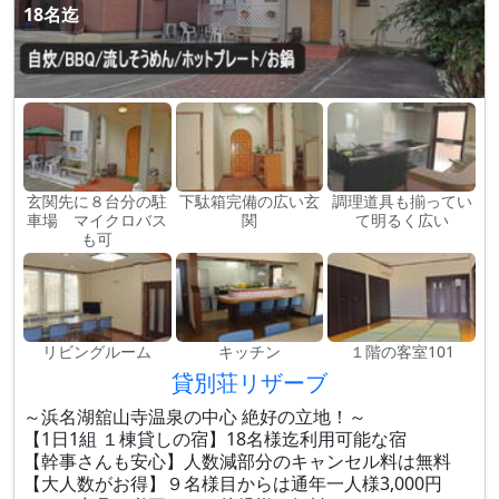
18名迄
玄関先に８台分の駐
下駄箱完備の広い玄
調理道具も揃ってい
車場 マイクロバス
関
て明るく広い
も可
リビングルーム
キッチン
１階の客室101
貸別荘リザーブ
～浜名湖舘山寺温泉の中心 絶好の立地！～
【1日1組 １棟貸しの宿】18名様迄利用可能な宿
【幹事さんも安心】人数減部分のキャンセル料は無料
【大人数がお得】９名様目からは通年一人様3,000円