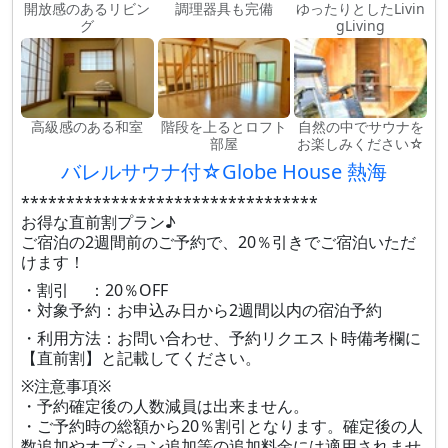
開放感のあるリビン
調理器具も完備
ゆったりとしたLivin
グ
gLiving
高級感のある和室
階段を上るとロフト
自然の中でサウナを
部屋
お楽しみください☆
バレルサウナ付☆Globe House 熱海
*********************************
お得な直前割プラン♪
ご宿泊の2週間前のご予約で、20％引きでご宿泊いただ
けます！
・割引 ：20％OFF
・対象予約：お申込み日から2週間以内の宿泊予約
・利用方法：お問い合わせ、予約リクエスト時備考欄に
【直前割】と記載してください。
※注意事項※
・予約確定後の人数減員は出来ません。
・ご予約時の総額から20％割引となります。確定後の人
数追加やオプション追加等の追加料金には適用されませ