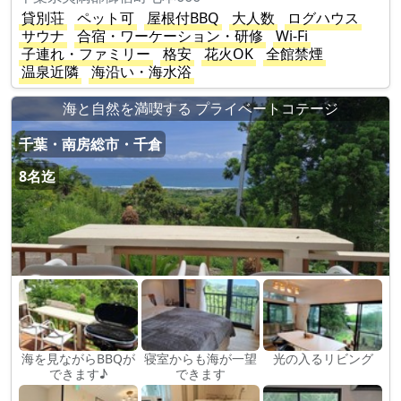
貸別荘
ペット可
屋根付BBQ
大人数
ログハウス
サウナ
合宿・ワーケーション・研修
Wi-Fi
子連れ・ファミリー
格安
花火OK
全館禁煙
温泉近隣
海沿い・海水浴
海と自然を満喫する プライベートコテージ
千葉・南房総市・千倉
8名迄
海を見ながらBBQが
寝室からも海が一望
光の入るリビング
できます♪
できます