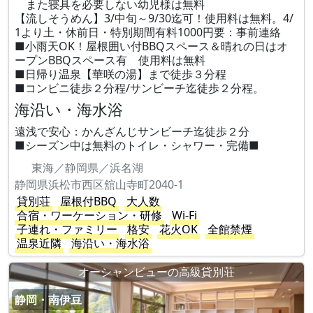
また寝具を必要しない幼児様は無料
【流しそうめん】3/中旬～9/30迄可！使用料は無料。4/
1より土・休前日・特別期間有料1000円要：事前連絡
■小雨天OK！屋根囲い付BBQスペース＆晴れの日はオ
ープンBBQスペース有 使用料は無料
■日帰り温泉【華咲の湯】まで徒歩３分程
■コンビニ徒歩２分程/サンビーチ迄徒歩２分程。
海沿い・海水浴
遠浅で安心：かんざんじサンビーチ迄徒歩２分
■シーズン中は無料のトイレ・シャワー・完備■
東海／静岡県／浜名湖
静岡県浜松市西区舘山寺町2040-1
貸別荘
屋根付BBQ
大人数
合宿・ワーケーション・研修
Wi-Fi
子連れ・ファミリー
格安
花火OK
全館禁煙
温泉近隣
海沿い・海水浴
オーシャンビューの高級貸別荘
静岡・南伊豆