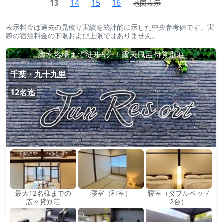
13
14
15
16
地図表示
表示料金は過去の見積り実績を統計的に示した中央参考値です。実
際の宿泊料金の下限および上限ではありません。
海水浴場まで徒歩5分！露天風呂付貸別荘
千葉・九十九里
12名迄
最大12名様までの
寝室（和室）
寝室（ダブルベッド
広々貸別荘
2台）