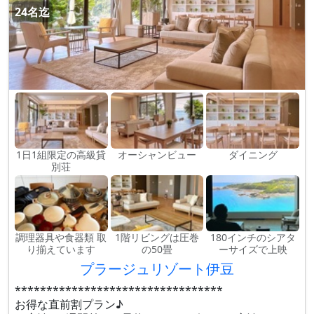
24名迄
1日1組限定の高級貸
オーシャンビュー
ダイニング
別荘
調理器具や食器類 取
1階リビングは圧巻
180インチのシアタ
り揃えています
の50畳
ーサイズで上映
プラージュリゾート伊豆
*********************************
お得な直前割プラン♪