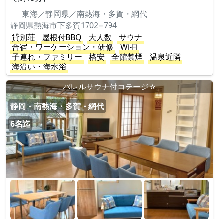
東海／静岡県／南熱海・多賀・網代
静岡県熱海市下多賀1702−794
貸別荘
屋根付BBQ
大人数
サウナ
合宿・ワーケーション・研修
Wi-Fi
子連れ・ファミリー
格安
全館禁煙
温泉近隣
海沿い・海水浴
バレルサウナ付コテージ☆
静岡・南熱海・多賀・網代
6名迄