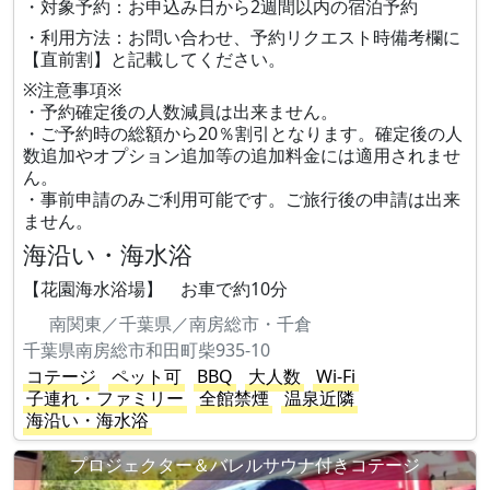
・対象予約：お申込み日から2週間以内の宿泊予約
・利用方法：お問い合わせ、予約リクエスト時備考欄に
【直前割】と記載してください。
※注意事項※
・予約確定後の人数減員は出来ません。
・ご予約時の総額から20％割引となります。確定後の人
数追加やオプション追加等の追加料金には適用されませ
ん。
・事前申請のみご利用可能です。ご旅行後の申請は出来
ません。
海沿い・海水浴
【花園海水浴場】 お車で約10分
南関東／千葉県／南房総市・千倉
千葉県南房総市和田町柴935-10
コテージ
ペット可
BBQ
大人数
Wi-Fi
子連れ・ファミリー
全館禁煙
温泉近隣
海沿い・海水浴
プロジェクター＆バレルサウナ付きコテージ