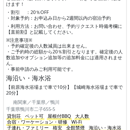
けます！
・割引 ：20％OFF
・対象予約：お申込み日から2週間以内の宿泊予約
・利用方法：お問い合わせ、予約リクエスト時備考欄に
【直前割】と記載してください。
※注意事項※
・予約確定後の人数減員は出来ません。
・ご予約時の総額から20％割引となります。確定後の人
数追加やオプション追加等の追加料金には適用されませ
ん。
・事前申請のみご利用可能です。
海沿い・海水浴
【前原海水浴場まで車で10分】【城崎海水浴場まで車で
20分】
南関東／千葉県／鴨川
千葉県鴨川市二子655-5
貸別荘
ペット可
屋根付BBQ
大人数
合宿・ワーケーション・研修
Wi-Fi
子連れ・ファミリー
格安
全館禁煙
海沿い・海水浴