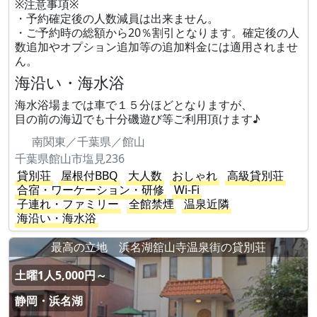
※注意事項※
・予約確定後の人数減員は出来ません。
・ご予約時の総額から20％割引となります。確定後の人
数追加やオプション追加等の追加料金には適用されませ
ん。
海沿い・海水浴
海水浴場までは車で１５分ほどとなりますが、
目の前の海辺でも十分磯遊び等ご利用頂けます♪
南関東／千葉県／館山
千葉県館山市塩見236
貸別荘
屋根付BBQ
大人数
おしゃれ
高級貸別荘
合宿・ワーケーション・研修
Wi-Fi
子連れ・ファミリー
全館禁煙
温泉近隣
海沿い・海水浴
最高の立地 浜名湖舘山寺温泉街の貸別荘
土曜1人5,000円～
静岡・浜名湖