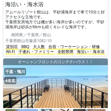
海沿い・海水浴
アムールリゾート館山は、平砂浦海岸まで車で10分と好
アクセスな立地です。
千葉県安房地方では磯が多い海岸が多いのですが、平砂
浦海岸は砂浜が6kmも続くキレイな海岸です。
南関東／千葉県／館山
千葉県館山市藤原1082-10
貸別荘
BBQ
大人数
合宿・ワーケーション・研修
Wi-Fi
子連れ・ファミリー
全館禁煙
海沿い・海水浴
オーシャンフロントのコンテナハウス！！
千葉・鴨川
4名迄