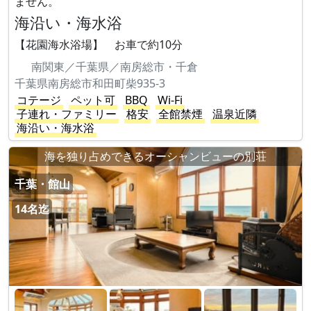
ません。
海沿い・海水浴
【花園海水浴場】 お車で約10分
南関東／千葉県／南房総市・千倉
千葉県南房総市和田町柴935-3
コテージ
ペット可
BBQ
Wi-Fi
子連れ・ファミリー
格安
全館禁煙
温泉近隣
海沿い・海水浴
海を独り占めできるオーシャンビューの別荘
千葉・館山
14名迄