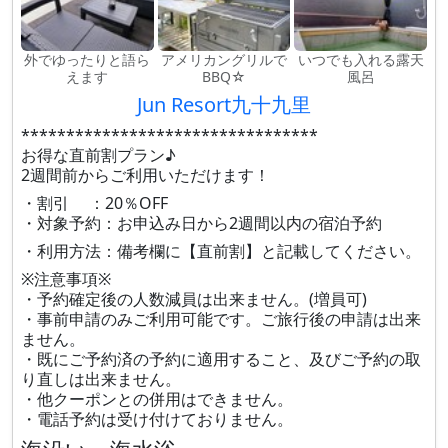
外でゆったりと語ら
アメリカングリルで
いつでも入れる露天
えます
BBQ☆
風呂
Jun Resort九十九里
*********************************
お得な直前割プラン♪
2週間前からご利用いただけます！
・割引 ：20％OFF
・対象予約：お申込み日から2週間以内の宿泊予約
・利用方法：備考欄に【直前割】と記載してください。
※注意事項※
・予約確定後の人数減員は出来ません。(増員可)
・事前申請のみご利用可能です。ご旅行後の申請は出来
ません。
・既にご予約済の予約に適用すること、及びご予約の取
り直しは出来ません。
・他クーポンとの併用はできません。
・電話予約は受け付けておりません。