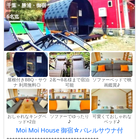
千葉・勝浦・御宿
6名迄
屋根付きBBQ・サウ
2名〜8名様まで宿泊
ソファーベッドで映
ナ 利用無料◎
可能
画鑑賞♪
おしゃれなキングベ
ソファーでゆったり
可愛くておしゃれな
ッド×2台
♪
ベッド♪
Moi Moi House 御宿☆バレルサウナ付