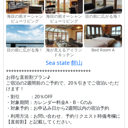
海目の前オーシャン
海目の前オーシャン
目の前に広がる海！
ビューリビング
ビューリビング
目の前に広がる海！
海が見えるアイラン
Bed Room A
ドキッチン
Sea state 館山
*********************************
お得な直前割プラン♪
ご宿泊の2週間前のご予約で、20％引きでご宿泊いただ
けます！
・割引 ：20％OFF
・対象期間：カレンダー料金A・B・Cのみ
・対象予約：お申込み日から2週間以内の宿泊予約
・利用方法：お問い合わせ、予約リクエスト時備考欄に
【直前割】と記載してください。