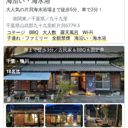
海沿い・海水浴
大人気の片貝海水浴場まで徒歩5分、車で2分！
南関東／千葉県／九十九里
千葉県山武郡九十九里町片貝6779-3
コテージ
BBQ
大人数
露天風呂
Wi-Fi
子連れ・ファミリー
全館禁煙
海沿い・海水浴
海まで徒歩3分／古民家＆BBQ＆囲炉裏
千葉・鴨川
18名迄