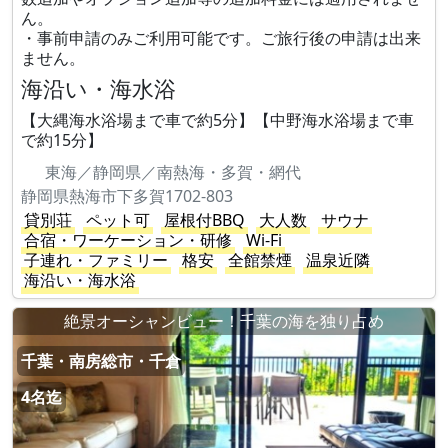
ん。
・事前申請のみご利用可能です。ご旅行後の申請は出来
ません。
海沿い・海水浴
【大縄海水浴場まで車で約5分】【中野海水浴場まで車
で約15分】
東海／静岡県／南熱海・多賀・網代
静岡県熱海市下多賀1702-803
貸別荘
ペット可
屋根付BBQ
大人数
サウナ
合宿・ワーケーション・研修
Wi-Fi
子連れ・ファミリー
格安
全館禁煙
温泉近隣
海沿い・海水浴
絶景オーシャンビュー！千葉の海を独り占め
千葉・南房総市・千倉
4名迄