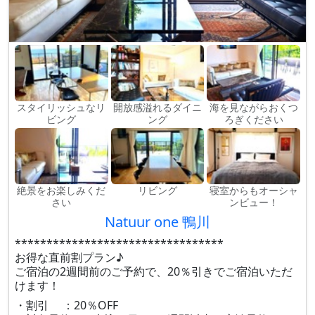
スタイリッシュなリ
開放感溢れるダイニ
海を見ながらおくつ
ビング
ング
ろぎください
絶景をお楽しみくだ
リビング
寝室からもオーシャ
さい
ンビュー！
Natuur one 鴨川
*********************************
お得な直前割プラン♪
ご宿泊の2週間前のご予約で、20％引きでご宿泊いただ
けます！
・割引 ：20％OFF