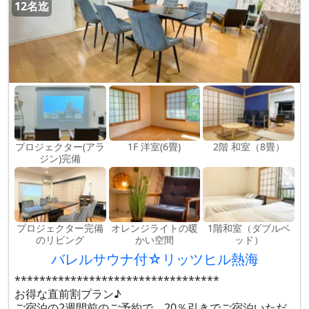
12名迄
プロジェクター(アラ
1F 洋室(6畳)
2階 和室（8畳）
ジン)完備
プロジェクター完備
オレンジライトの暖
1階和室（ダブルベ
のリビング
かい空間
ッド）
バレルサウナ付☆リッツヒル熱海
*********************************
お得な直前割プラン♪
ご宿泊の2週間前のご予約で、20％引きでご宿泊いただ