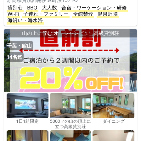
静岡県賀茂郡南伊豆町湊1571-9
貸別荘
BBQ
大人数
合宿・ワーケーション・研修
Wi-Fi
子連れ・ファミリー
全館禁煙
温泉近隣
海沿い・海水浴
山の上に佇む オーシャンビュー高級貸別荘
千葉・館山
14名迄
1日1組限定
5000㎡の山の頂上に
ダイニング
立つ高級貸別荘