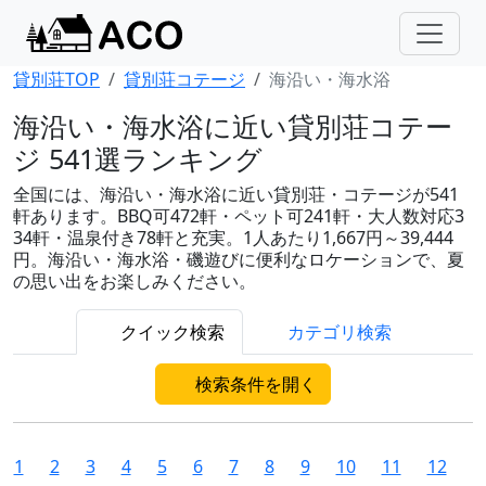
貸別荘TOP
貸別荘コテージ
海沿い・海水浴
海沿い・海水浴に近い貸別荘コテー
ジ 541選ランキング
全国には、海沿い・海水浴に近い貸別荘・コテージが541
軒あります。BBQ可472軒・ペット可241軒・大人数対応3
34軒・温泉付き78軒と充実。1人あたり1,667円～39,444
円。海沿い・海水浴・磯遊びに便利なロケーションで、夏
の思い出をお楽しみください。
クイック検索
カテゴリ検索
検索条件を開く
1
2
3
4
5
6
7
8
9
10
11
12