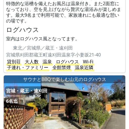
特徴的な浴槽を備えたお風呂は温泉付き。また2面窓に
なっており、空を見上げながら贅沢な湯浴みが楽しめま
す。最大9名まで利用可能で、家族連れにも最適な憩い
の場です。
ログハウス
室内はログハウス風となってます。
東北／宮城県／蔵王・遠刈田
宮城県刈田郡蔵王町遠刈田温泉字小妻坂21-40
貸別荘
大人数
温泉
ログハウス
Wi-Fi
子連れ・ファミリー
全館禁煙
温泉近隣
サウナとBBQで楽しむ山元のログハウス
宮城・蔵王・遠刈田
6名迄