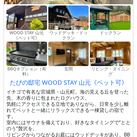
WOOD STAY 山元
ウッドデッキ・ドッ
ドックラン
《ペット可》
クラン
BBQオプション（有
玄関
リビング・ダイニン
料）
グ
たびの邸宅 WOOD STAY 山元《ペット可》
イチゴで有名な宮城県・山元町。海の見える丘を登った
先、木の香りに包まれたログハウス。
気軽にアクセスできる立地でありながら、日常を少し離
れてペットと一緒にリラックスできる一棟貸しの宿で
す。
室内にはサウナを備えており、好きなタイミングで“とと
のう”贅沢を。
リビングからつながるお庭にはウッドデッキがあり、BB