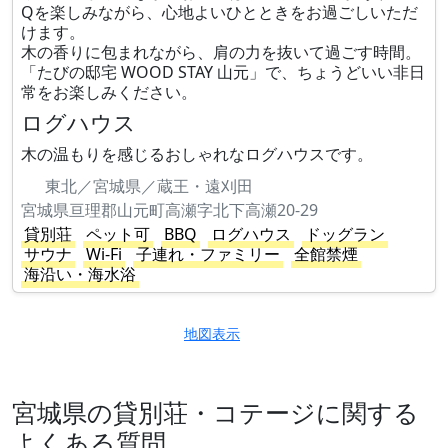
Qを楽しみながら、心地よいひとときをお過ごしいただ
けます。
木の香りに包まれながら、肩の力を抜いて過ごす時間。
「たびの邸宅 WOOD STAY 山元」で、ちょうどいい非日
常をお楽しみください。
ログハウス
木の温もりを感じるおしゃれなログハウスです。
東北／宮城県／蔵王・遠刈田
宮城県亘理郡山元町高瀬字北下高瀬20-29
貸別荘
ペット可
BBQ
ログハウス
ドッグラン
サウナ
Wi-Fi
子連れ・ファミリー
全館禁煙
海沿い・海水浴
地図表示
宮城県の貸別荘・コテージに関する
よくある質問