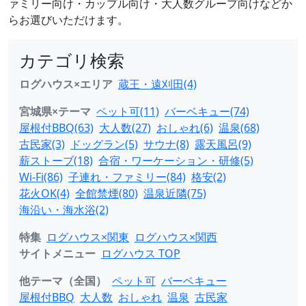
ァミリー向け・カップル向け・大人数グループ向けなどか
らお選びいただけます。
カテゴリ検索
ログハウス×エリア
蔵王・遠刈田(4)
宮城県×テーマ
ペット可(11)
バーベキュー(74)
屋根付BBQ(63)
大人数(27)
おしゃれ(6)
温泉(68)
古民家(3)
ドッグラン(5)
サウナ(8)
露天風呂(9)
薪ストーブ(18)
合宿・ワーケーション・研修(5)
Wi-Fi(86)
子連れ・ファミリー(84)
格安(2)
花火OK(4)
全館禁煙(80)
温泉近隣(75)
海沿い・海水浴(2)
特集
ログハウス×関東
ログハウス×関西
サイトメニュー
ログハウス TOP
他テーマ（全国）
ペット可
バーベキュー
屋根付BBQ
大人数
おしゃれ
温泉
古民家