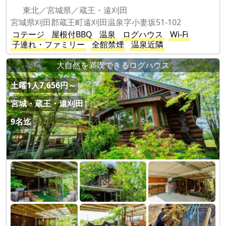
東北／宮城県／蔵王・遠刈田
宮城県刈田郡蔵王町遠刈田温泉字小妻坂51-102
コテージ
屋根付BBQ
温泉
ログハウス
Wi-Fi
子連れ・ファミリー
全館禁煙
温泉近隣
大自然を満喫できるログハウス
土曜1人7,656円～
宮城・蔵王・遠刈田
9名迄