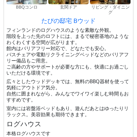
BBQコンロ
玄関ドア
リビング・ダイニン
グ
たびの邸宅 Bウッド
フィンランドのログハウスのような素敵な外観。
階段を上った先のロフトには、まるで秘密基地のような
わくわくする空間が広がります。
館内はバリアフリー対応で、どなたでも安心。
バスチェアや電動リクライニングベッドなどのバリアフ
リー備品もご用意。
ご高齢の方やサポートが必要な方にも、快適にお過ごし
いただける環境です。
広々としたウッドデッキでは、無料のBBQ器材を使って
気軽にアウトドア気分。
自然に囲まれながら、みんなでワイワイ楽しむ時間もお
すすめです。
室内には岩盤浴ベッドもあり、遊んだあとはゆったりリ
ラックス。美容効果も期待できます。
ログハウス
本格ログハウスです