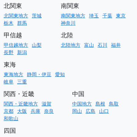
北関東
南関東
北関東地方
茨城
南関東地方
埼玉
千葉
東京
栃木
群馬
神奈川
甲信越
北陸
甲信越地方
山梨
北陸地方
富山
石川
福井
長野
新潟
東海
東海地方
静岡・伊豆
愛知
岐阜
三重
関西・近畿
中国
関西・近畿地方
滋賀
中国地方
島根
鳥取
京都
大阪
兵庫
奈良
岡山
広島
山口
和歌山
四国