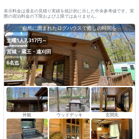
表示料金は過去の見積り実績を統計的に示した中央参考値です。実
際の宿泊料金の下限および上限ではありません。
自然に囲まれたログハウスで癒しの時間を
土曜1人7,317円～
宮城・蔵王・遠刈田
6名迄
外観
ウッドデッキ
玄関先