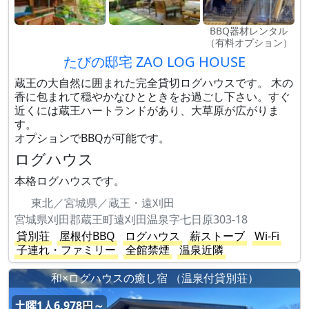
BBQ器材レンタル
（有料オプション）
たびの邸宅 ZAO LOG HOUSE
蔵王の大自然に囲まれた完全貸切ログハウスです。 木の
香に包まれて穏やかなひとときをお過ごし下さい。すぐ
近くには蔵王ハートランドがあり、大草原が広がりま
す。
オプションでBBQが可能です。
ログハウス
本格ログハウスです。
東北／宮城県／蔵王・遠刈田
宮城県刈田郡蔵王町遠刈田温泉字七日原303-18
貸別荘
屋根付BBQ
ログハウス
薪ストーブ
Wi-Fi
子連れ・ファミリー
全館禁煙
温泉近隣
和×ログハウスの癒し宿 （温泉付貸別荘）
土曜1人6,978円～