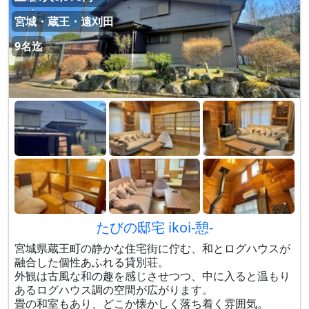
宮城・蔵王・遠刈田
9名迄
たびの邸宅 ikoi-憩-
宮城県蔵王町の静かな住宅街に佇む、和とログハウスが
融合した個性あふれる貸別荘。
外観は古風な和の趣を感じさせつつ、中に入ると温もり
あるログハウス調の空間が広がります。
畳の和室もあり、どこか懐かしく落ち着く雰囲気。