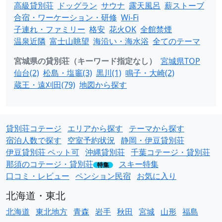
高級貸別荘
ドッグラン
サウナ
露天風呂
薪ストーブ
合宿・ワーケーション・研修
Wi-Fi
子連れ・ファミリー
格安
花火OK
全館禁煙
温泉近隣
富士山眺望
海沿い・海水浴
全てのテーマ
宮城県の貸別荘（キーワード指定なし）
宮城県TOP
仙台(2)
松島・塩竈(3)
黒川(1)
鳴子・大崎(2)
蔵王・遠刈田(79)
地図から探す
貸別荘コテージ
エリアから探す
テーマから探す
宿泊人数で探す
空室予約状況
静岡・伊豆貸別荘
伊豆貸別荘 ペット可
沖縄貸別荘
千葉コテージ・貸別荘
那須のコテージ・貸別荘
スキー特集
特集
口コミ・レビュー
ペンション民宿
お気に入り
北海道・東北
北海道
東北地方
青森
岩手
秋田
宮城
山形
福島