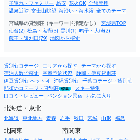
子連れ・ファミリー
格安
花火OK
全館禁煙
温泉近隣
富士山眺望
海沿い・海水浴
全てのテーマ
宮城県の貸別荘（キーワード指定なし）
宮城県TOP
仙台(2)
松島・塩竈(3)
黒川(1)
鳴子・大崎(2)
蔵王・遠刈田(79)
地図から探す
貸別荘コテージ
エリアから探す
テーマから探す
宿泊人数で探す
空室予約状況
静岡・伊豆貸別荘
伊豆貸別荘 ペット可
沖縄貸別荘
千葉コテージ・貸別荘
那須のコテージ・貸別荘
スキー特集
特集
口コミ・レビュー
ペンション民宿
お気に入り
北海道・東北
北海道
東北地方
青森
岩手
秋田
宮城
山形
福島
北関東
南関東