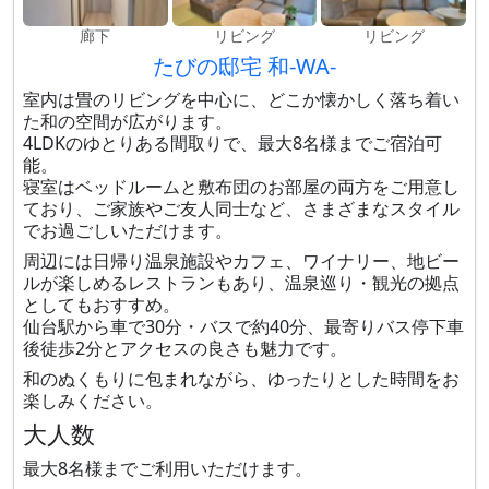
廊下
リビング
リビング
たびの邸宅 和-WA-
室内は畳のリビングを中心に、どこか懐かしく落ち着い
た和の空間が広がります。
4LDKのゆとりある間取りで、最大8名様までご宿泊可
能。
寝室はベッドルームと敷布団のお部屋の両方をご用意し
ており、ご家族やご友人同士など、さまざまなスタイル
でお過ごしいただけます。
周辺には日帰り温泉施設やカフェ、ワイナリー、地ビー
ルが楽しめるレストランもあり、温泉巡り・観光の拠点
としてもおすすめ。
仙台駅から車で30分・バスで約40分、最寄りバス停下車
後徒歩2分とアクセスの良さも魅力です。
和のぬくもりに包まれながら、ゆったりとした時間をお
楽しみください。
大人数
最大8名様までご利用いただけます。