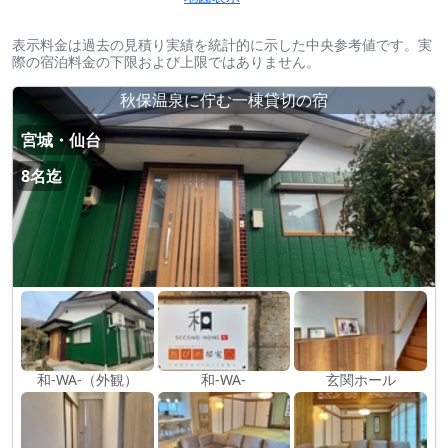
表示料金は過去の見積り実績を統計的に示した中央参考値です。実
際の宿泊料金の下限および上限ではありません。
秋保温泉に佇む一棟貸切の宿
宮城・仙台
8名迄
和-WA-（外観）
和-WA-
玄関ホール