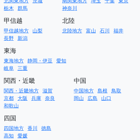
北関東地方
茨城
南関東地方
埼玉
千葉
東京
栃木
群馬
神奈川
甲信越
北陸
甲信越地方
山梨
北陸地方
富山
石川
福井
長野
新潟
東海
東海地方
静岡・伊豆
愛知
岐阜
三重
関西・近畿
中国
関西・近畿地方
滋賀
中国地方
島根
鳥取
京都
大阪
兵庫
奈良
岡山
広島
山口
和歌山
四国
四国地方
香川
徳島
高知
愛媛