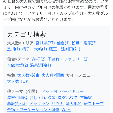
A. 仙台の大人数で泊まれる貸別荘でおすすめなのは、ファ
ミリー向けやカップル向けの施設があります。用途や予算
に合わせて、ファミリー向け・カップル向け・大人数グル
ープ向けなどからお選びいただけます。
カテゴリ検索
大人数×エリア
宮城県(27)
仙台(1)
松島・塩竈(3)
黒川(1)
鳴子・大崎(1)
蔵王・遠刈田(21)
仙台×テーマ
Wi-Fi(2)
子連れ・ファミリー(2)
全館禁煙(2)
温泉近隣(1)
特集
大人数×関東
大人数×関西
サイトメニュー
大人数 TOP
他テーマ（全国）
ペット可
バーベキュー
屋根付BBQ
おしゃれ
温泉
ログハウス
古民家
高級貸別荘
ドッグラン
サウナ
露天風呂
薪ストーブ
合宿・ワーケーション・研修
Wi-Fi