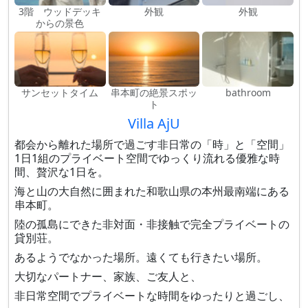
3階 ウッドデッキ
外観
外観
からの景色
サンセットタイム
串本町の絶景スポッ
bathroom
ト
Villa AjU
都会から離れた場所で過ごす非日常の「時」と「空間」
1日1組のプライベート空間でゆっくり流れる優雅な時
間、贅沢な1日を。
海と山の大自然に囲まれた​和歌山県の本州最南端にある
串本町。
​陸の孤島にできた​非対面・非接触で完全プライベートの
貸別荘。
あるようでなかった場所。遠くても行きたい場所。
大切なパートナー、家族、ご友人と、
非日常空間でプライベートな時間をゆったりと過ごし、