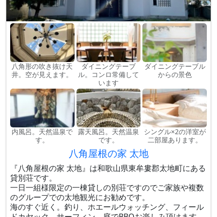
八角形の吹き抜け天
ダイニングテーブ
ダイニングテーブル
井。空が見えます。
ル。コンロ常備して
からの景色
います
内風呂。天然温泉で
露天風呂。天然温泉
シングル×2の洋室が
す。
です。
二部屋あります。
八角屋根の家 太地
『八角屋根の家 太地』は和歌山県東牟婁郡太地町にある
貸別荘です。
一日一組様限定の一棟貸しの別荘ですのでご家族や複数
のグループでの太地観光にお勧めです。
海のすぐ近く。釣り、ホエールウォッチング、フィール
ドカヤック、サーフィン、庭でBBQお楽しみ頂けます。