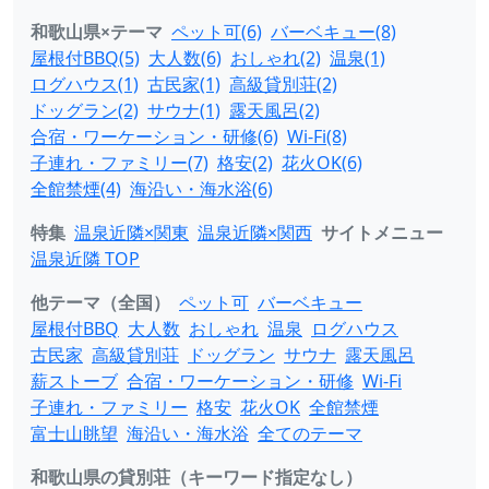
和歌山県×テーマ
ペット可(6)
バーベキュー(8)
屋根付BBQ(5)
大人数(6)
おしゃれ(2)
温泉(1)
ログハウス(1)
古民家(1)
高級貸別荘(2)
ドッグラン(2)
サウナ(1)
露天風呂(2)
合宿・ワーケーション・研修(6)
Wi-Fi(8)
子連れ・ファミリー(7)
格安(2)
花火OK(6)
全館禁煙(4)
海沿い・海水浴(6)
特集
温泉近隣×関東
温泉近隣×関西
サイトメニュー
温泉近隣 TOP
他テーマ（全国）
ペット可
バーベキュー
屋根付BBQ
大人数
おしゃれ
温泉
ログハウス
古民家
高級貸別荘
ドッグラン
サウナ
露天風呂
薪ストーブ
合宿・ワーケーション・研修
Wi-Fi
子連れ・ファミリー
格安
花火OK
全館禁煙
富士山眺望
海沿い・海水浴
全てのテーマ
和歌山県の貸別荘（キーワード指定なし）