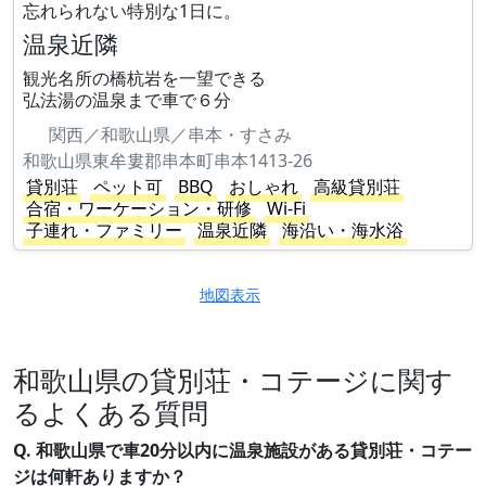
忘れられない特別な1日に。
温泉近隣
観光名所の橋杭岩を一望できる
弘法湯の温泉まで車で６分
関西／和歌山県／串本・すさみ
和歌山県東牟婁郡串本町串本1413-26
貸別荘
ペット可
BBQ
おしゃれ
高級貸別荘
合宿・ワーケーション・研修
Wi-Fi
子連れ・ファミリー
温泉近隣
海沿い・海水浴
地図表示
和歌山県の貸別荘・コテージに関す
るよくある質問
Q. 和歌山県で車20分以内に温泉施設がある貸別荘・コテー
ジは何軒ありますか？