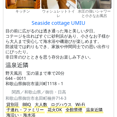
キッチン
ウォシュレットトイ
水圧の強いシャワー
レ
と小さなお風呂
Seaside cottage UMIU
目の前に広がるのは透き通った海と美しい夕日。
コテージを出ればすぐに砂利浜があり、小さなお子様か
ら大人まで安心して海水浴や磯遊びが楽しめます。
防波堤では釣りもでき、家族や仲間同士での思い出作り
にぴったり。
非日常のひとときを思う存分お楽しみ下さい。
温泉近隣
野天風呂 宝の湯まで車で20分
644－0011
和歌山県御坊市湯川町1118－1
関西／和歌山県／御坊・日高
和歌山県御坊市名田町楠井714-3
貸別荘
BBQ
大人数
ログハウス
Wi-Fi
子連れ・ファミリー
花火OK
全館禁煙
温泉近隣
海沿い・海水浴