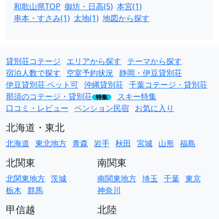
和歌山県TOP
御坊・日高(5)
本宮(1)
串本・すさみ(1)
太地(1)
地図から探す
貸別荘コテージ
エリアから探す
テーマから探す
宿泊人数で探す
空室予約状況
静岡・伊豆貸別荘
伊豆貸別荘 ペット可
沖縄貸別荘
千葉コテージ・貸別荘
那須のコテージ・貸別荘
スキー特集
特集
口コミ・レビュー
ペンション民宿
お気に入り
北海道・東北
北海道
東北地方
青森
岩手
秋田
宮城
山形
福島
北関東
南関東
北関東地方
茨城
南関東地方
埼玉
千葉
東京
栃木
群馬
神奈川
甲信越
北陸