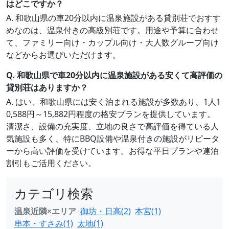
はどこですか？
A. 和歌山県の車20分以内に温泉施設がある貸別荘でおすす
めなのは、温泉付きの高級別荘です。用途や予算に合わせ
て、ファミリー向け・カップル向け・大人数グループ向け
などからお選びいただけます。
Q. 和歌山県で車20分以内に温泉施設がある安くて高評価の
貸別荘はありますか？
A. はい、和歌山県には安く泊まれる施設が多数あり、1人1
0,588円～15,882円程度の格安プランを提供しています。
清潔さ、設備の充実度、立地の良さで高評価を得ている人
気施設も多く、特にBBQ設備や温泉付きの施設がリピータ
ーから高い評価を受けています。お得な平日プランや連泊
割引もご活用ください。
カテゴリ検索
温泉近隣×エリア
御坊・日高(2)
本宮(1)
串本・すさみ(1)
太地(1)