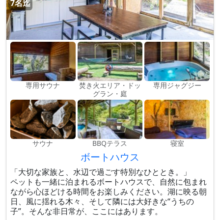
7名迄
専用サウナ
焚き火エリア・ドッ
専用ジャグジー
グラン・庭
サウナ
BBQテラス
寝室
ボートハウス
「大切な家族と、水辺で過ごす特別なひととき。」
ペットも一緒に泊まれるボートハウスで、自然に包まれ
ながら心ほどける時間をお楽しみください。湖に映る朝
日、風に揺れる木々、そして隣には大好きな“うちの
子”。そんな非日常が、ここにはあります。