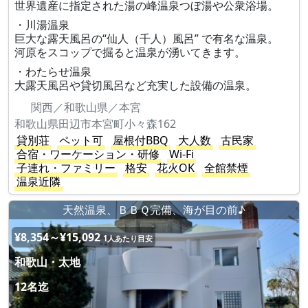
世界遺産に指定された湯の峰温泉つぼ湯や公衆浴場。
・川湯温泉
巨大な露天風呂の“仙人（千人）風呂” で有名な温泉。
河原をスコップで掘ると温泉が湧いてきます。
・わたらせ温泉
大露天風呂や貸切風呂など充実した設備の温泉。
関西／和歌山県／本宮
和歌山県田辺市本宮町小々森162
貸別荘
ペット可
屋根付BBQ
大人数
古民家
合宿・ワーケーション・研修
Wi-Fi
子連れ・ファミリー
格安
花火OK
全館禁煙
温泉近隣
天然温泉、ＢＢＱ完備、海が目の前♪
¥8,354～¥15,092
1人あたり目安
和歌山・太地
12名迄