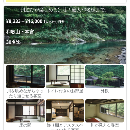
川遊びが楽しめる別荘！最大30名様まで。
¥8,333～¥16,000
1人あたり目安
和歌山・本宮
30名迄
川を眺めながらゆっ
トイレ付きのお部屋
外観
たり過ごせる客室
床の間
飾り棚とデスクスペ
川が見える客室
ースのある客室