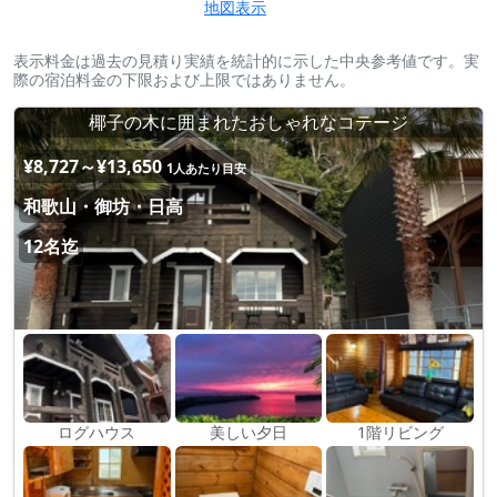
地図表示
表示料金は過去の見積り実績を統計的に示した中央参考値です。実
際の宿泊料金の下限および上限ではありません。
椰子の木に囲まれたおしゃれなコテージ
¥8,727～¥13,650
1人あたり目安
和歌山・御坊・日高
12名迄
ログハウス
美しい夕日
1階リビング