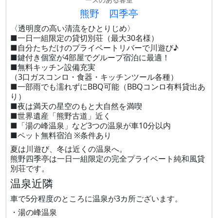
熊野 四季亭
〈透明度の高い清流をひとりじめ〉
■一日一組限定の貸切別荘（最大30名様）
■自分たちだけのプライベートリバーで川遊び♪
■鍵付き個室が4部屋でグループ宿泊に最適！
■無料キッチン設備充実
（3口ガスコンロ・食器・キッチンツール各種）
■一部雨でも濡れずにBBQ可能（BBQコンロ有料貸出あ
り）
■夜は満天の星空のもと大自然を満喫
■世界遺産「熊野古道」近く
■「湯の峰温泉」など3つの温泉が車10分以内
■ペット無料宿泊 ※条件あり
夏は川遊び、冬は近くの温泉へ。
熊野四季亭は一日一組限定の完全プライベート純和風貸
別荘です。
温泉近隣
車で5分程度のところに温泉が3カ所ございます。
・湯の峰温泉