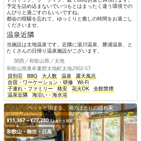
予定を詰め込まないでいつもとはまったく違う環境での
んびりと過ごすのもいいですね。
都会の喧騒を忘れて、ゆっくりと癒しの時間をお過ごし
くださいませ。
温泉近隣
当施設は太地温泉です。近隣に湯川温泉、勝浦温泉、と
たくさんの日帰り温泉施設がございます。
関西／和歌山県／太地
和歌山県東牟婁郡太地町太地2902-57
貸別荘
BBQ
大人数
温泉
露天風呂
合宿・ワーケーション・研修
Wi-Fi
子連れ・ファミリー
格安
花火OK
全館禁煙
温泉近隣
海沿い・海水浴
ペットと泊まる、湖のほとりの隠れ家
¥11,367～¥27,280
1人あたり目安
和歌山・御坊・日高