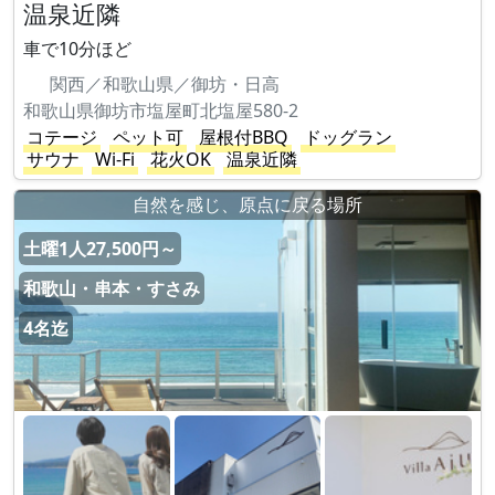
温泉近隣
車で10分ほど
関西／和歌山県／御坊・日高
和歌山県御坊市塩屋町北塩屋580-2
コテージ
ペット可
屋根付BBQ
ドッグラン
サウナ
Wi-Fi
花火OK
温泉近隣
​自然を感じ、原点に戻る場所
土曜1人27,500円～
和歌山・串本・すさみ
4名迄