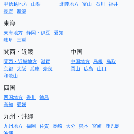
甲信越地方
山梨
北陸地方
富山
石川
福井
長野
新潟
東海
東海地方
静岡・伊豆
愛知
岐阜
三重
関西・近畿
中国
関西・近畿地方
滋賀
中国地方
島根
鳥取
京都
大阪
兵庫
奈良
岡山
広島
山口
和歌山
四国
四国地方
香川
徳島
高知
愛媛
九州・沖縄
九州地方
福岡
佐賀
長崎
大分
熊本
宮崎
鹿児島
沖縄