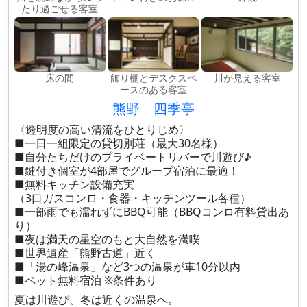
たり過ごせる客室
床の間
飾り棚とデスクスペ
川が見える客室
ースのある客室
熊野 四季亭
〈透明度の高い清流をひとりじめ〉
■一日一組限定の貸切別荘（最大30名様）
■自分たちだけのプライベートリバーで川遊び♪
■鍵付き個室が4部屋でグループ宿泊に最適！
■無料キッチン設備充実
（3口ガスコンロ・食器・キッチンツール各種）
■一部雨でも濡れずにBBQ可能（BBQコンロ有料貸出あ
り）
■夜は満天の星空のもと大自然を満喫
■世界遺産「熊野古道」近く
■「湯の峰温泉」など3つの温泉が車10分以内
■ペット無料宿泊 ※条件あり
夏は川遊び、冬は近くの温泉へ。