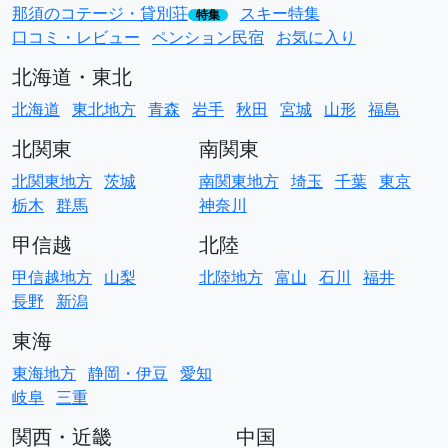
那須のコテージ・貸別荘
スキー特集
特集
口コミ・レビュー
ペンション民宿
お気に入り
北海道・東北
北海道
東北地方
青森
岩手
秋田
宮城
山形
福島
北関東
南関東
北関東地方
茨城
南関東地方
埼玉
千葉
東京
栃木
群馬
神奈川
甲信越
北陸
甲信越地方
山梨
北陸地方
富山
石川
福井
長野
新潟
東海
東海地方
静岡・伊豆
愛知
岐阜
三重
関西・近畿
中国