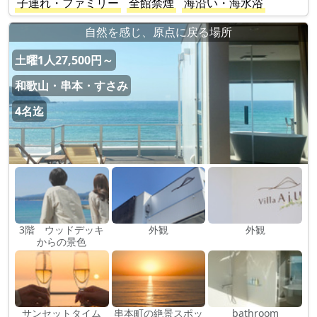
子連れ・ファミリー
全館禁煙
海沿い・海水浴
​自然を感じ、原点に戻る場所
土曜1人27,500円～
和歌山・串本・すさみ
4名迄
3階 ウッドデッキ
外観
外観
からの景色
サンセットタイム
串本町の絶景スポッ
bathroom