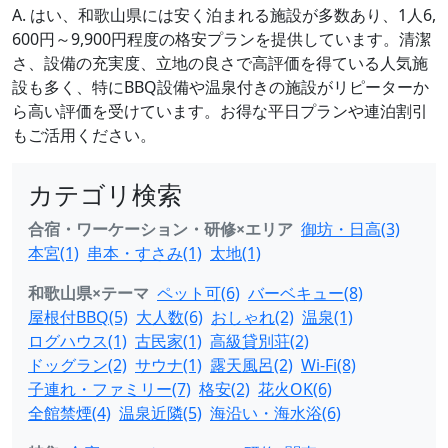
A. はい、和歌山県には安く泊まれる施設が多数あり、1人6,
600円～9,900円程度の格安プランを提供しています。清潔
さ、設備の充実度、立地の良さで高評価を得ている人気施
設も多く、特にBBQ設備や温泉付きの施設がリピーターか
ら高い評価を受けています。お得な平日プランや連泊割引
もご活用ください。
カテゴリ検索
合宿・ワーケーション・研修×エリア
御坊・日高(3)
本宮(1)
串本・すさみ(1)
太地(1)
和歌山県×テーマ
ペット可(6)
バーベキュー(8)
屋根付BBQ(5)
大人数(6)
おしゃれ(2)
温泉(1)
ログハウス(1)
古民家(1)
高級貸別荘(2)
ドッグラン(2)
サウナ(1)
露天風呂(2)
Wi-Fi(8)
子連れ・ファミリー(7)
格安(2)
花火OK(6)
全館禁煙(4)
温泉近隣(5)
海沿い・海水浴(6)