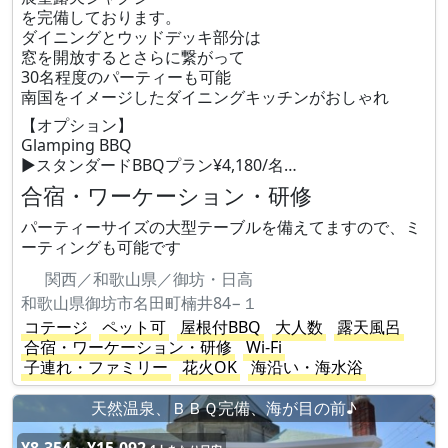
を完備しております。
ダイニングとウッドデッキ部分は
窓を開放するとさらに繋がって
30名程度のパーティーも可能
南国をイメージしたダイニングキッチンがおしゃれ
【オプション】
Glamping BBQ
▶︎スタンダードBBQプラン¥4,180/名…
合宿・ワーケーション・研修
パーティーサイズの大型テーブルを備えてますので、ミ
ーティングも可能です
関西／和歌山県／御坊・日高
和歌山県御坊市名田町楠井84−１
コテージ
ペット可
屋根付BBQ
大人数
露天風呂
合宿・ワーケーション・研修
Wi-Fi
子連れ・ファミリー
花火OK
海沿い・海水浴
天然温泉、ＢＢＱ完備、海が目の前♪