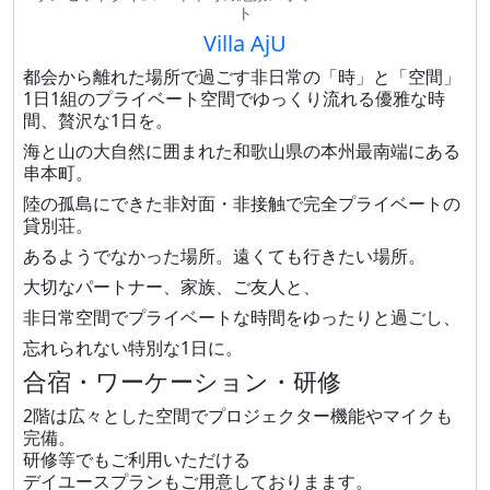
ト
Villa AjU
都会から離れた場所で過ごす非日常の「時」と「空間」
1日1組のプライベート空間でゆっくり流れる優雅な時
間、贅沢な1日を。
海と山の大自然に囲まれた​和歌山県の本州最南端にある
串本町。
​陸の孤島にできた​非対面・非接触で完全プライベートの
貸別荘。
あるようでなかった場所。遠くても行きたい場所。
大切なパートナー、家族、ご友人と、
非日常空間でプライベートな時間をゆったりと過ごし、
忘れられない特別な1日に。
合宿・ワーケーション・研修
2階は広々とした空間でプロジェクター機能やマイクも
完備。
研修等でもご利用いただける
デイユースプランもご用意しておりまます。