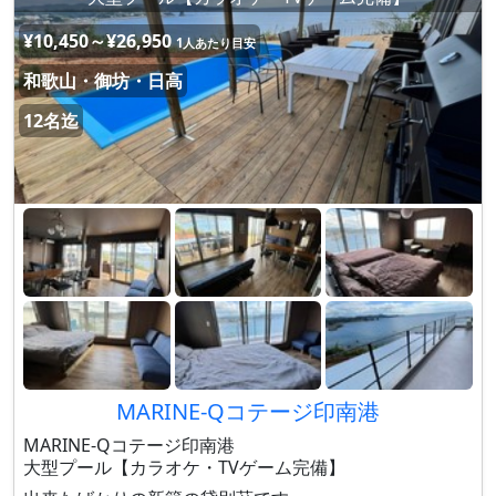
¥10,450～¥26,950
1人あたり目安
和歌山・御坊・日高
12名迄
MARINE-Qコテージ印南港
MARINE-Qコテージ印南港
大型プール【カラオケ・TVゲーム完備】