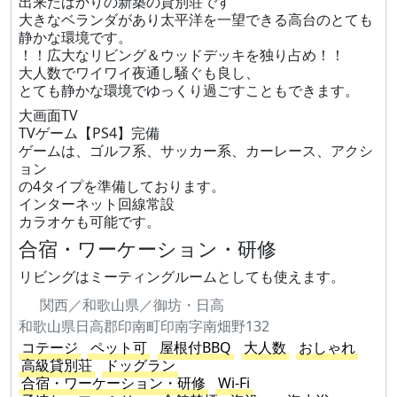
出来たばかりの新築の貸別荘です
大きなベランダがあり太平洋を一望できる高台のとても
静かな環境です。
！！広大なリビング＆ウッドデッキを独り占め！！
大人数でワイワイ夜通し騒ぐも良し、
とても静かな環境でゆっくり過ごすこともできます。
大画面TV
TVゲーム【PS4】完備
ゲームは、ゴルフ系、サッカー系、カーレース、アクシ
ョン
の4タイプを準備しております。
インターネット回線常設
カラオケも可能です。
合宿・ワーケーション・研修
リビングはミーティングルームとしても使えます。
関西／和歌山県／御坊・日高
和歌山県日高郡印南町印南字南畑野132
コテージ
ペット可
屋根付BBQ
大人数
おしゃれ
高級貸別荘
ドッグラン
合宿・ワーケーション・研修
Wi-Fi