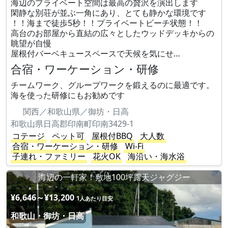
海辺のプライベート空間は最高の贅沢を演出します
閑静な別荘が並ぶ一角にあり、とても静かな環境です
！！海まで徒歩5秒！！プライベートビーチ状態！！
高台のお部屋から直結の広々としたウッドデッキからの
眺望が自慢
屋根付バーベキュースペースで天候を気にせ…
合宿・ワーケーション・研修
チームワーク、グループワークを鍛えるのに最適です。
海を使った研修にもお勧めです
関西／和歌山県／御坊・日高
和歌山県日高郡印南町印南3429-1
コテージ
ペット可
屋根付BBQ
大人数
合宿・ワーケーション・研修
Wi-Fi
子連れ・ファミリー
花火OK
海沿い・海水浴
海辺の一軒家！敷地100坪露天ジャグジー
¥6,646～¥13,200
1人あたり目安
和歌山・御坊・日高