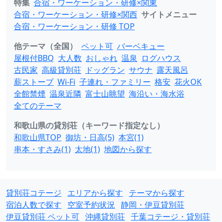
特集
合宿・ワーケーション・研修×関東
合宿・ワーケーション・研修×関西
サイトメニュー
合宿・ワーケーション・研修 TOP
他テーマ（全国）
ペット可
バーベキュー
屋根付BBQ
大人数
おしゃれ
温泉
ログハウス
古民家
高級貸別荘
ドッグラン
サウナ
露天風呂
薪ストーブ
Wi-Fi
子連れ・ファミリー
格安
花火OK
全館禁煙
温泉近隣
富士山眺望
海沿い・海水浴
全てのテーマ
和歌山県の貸別荘（キーワード指定なし）
和歌山県TOP
御坊・日高(5)
本宮(1)
串本・すさみ(1)
太地(1)
地図から探す
貸別荘コテージ
エリアから探す
テーマから探す
宿泊人数で探す
空室予約状況
静岡・伊豆貸別荘
伊豆貸別荘 ペット可
沖縄貸別荘
千葉コテージ・貸別荘