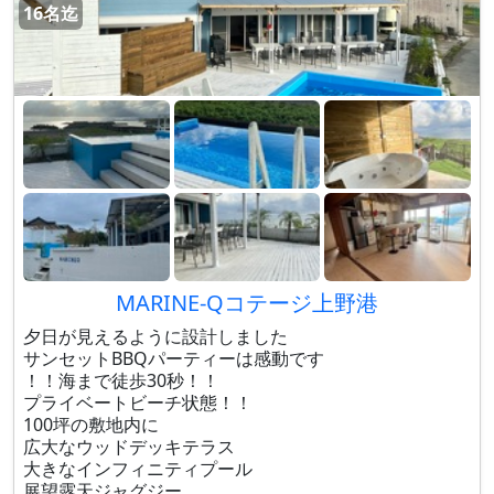
16名迄
MARINE-Qコテージ上野港
夕日が見えるように設計しました
サンセットBBQパーティーは感動です
！！海まで徒歩30秒！！
プライベートビーチ状態！！
100坪の敷地内に
広大なウッドデッキテラス
大きなインフィニティプール
展望露天ジャグジー