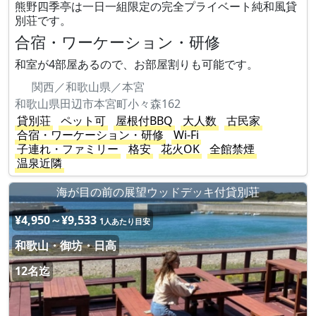
熊野四季亭は一日一組限定の完全プライベート純和風貸
別荘です。
合宿・ワーケーション・研修
和室が4部屋あるので、お部屋割りも可能です。
関西／和歌山県／本宮
和歌山県田辺市本宮町小々森162
貸別荘
ペット可
屋根付BBQ
大人数
古民家
合宿・ワーケーション・研修
Wi-Fi
子連れ・ファミリー
格安
花火OK
全館禁煙
温泉近隣
海が目の前の展望ウッドデッキ付貸別荘
¥4,950～¥9,533
1人あたり目安
和歌山・御坊・日高
12名迄