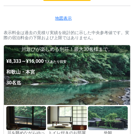
地図表示
表示料金は過去の見積り実績を統計的に示した中央参考値です。実
際の宿泊料金の下限および上限ではありません。
川遊びが楽しめる別荘！最大30名様まで。
¥8,333～¥16,000
1人あたり目安
和歌山・本宮
30名迄
川を眺めながらゆっ
トイレ付きのお部屋
外観