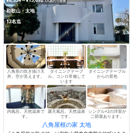
¥8,354～¥15,092
1人あたり目安
和歌山・太地
12名迄
八角形の吹き抜け天
ダイニングテーブ
ダイニングテーブル
井。空が見えます。
ル。コンロ常備して
からの景色
います
内風呂。天然温泉で
露天風呂。天然温泉
シングル×2の洋室が
す。
です。
二部屋あります。
八角屋根の家 太地