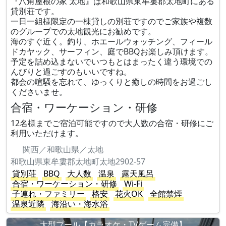
『八角屋根の家 太地』は和歌山県東牟婁郡太地町にある
貸別荘です。
一日一組様限定の一棟貸しの別荘ですのでご家族や複数
のグループでの太地観光にお勧めです。
海のすぐ近く。釣り、ホエールウォッチング、フィール
ドカヤック、サーフィン、庭でBBQお楽しみ頂けます。
予定を詰め込まないでいつもとはまったく違う環境での
んびりと過ごすのもいいですね。
都会の喧騒を忘れて、ゆっくりと癒しの時間をお過ごし
くださいませ。
合宿・ワーケーション・研修
12名様までご宿泊可能ですので大人数の合宿・研修にご
利用いただけます。
関西／和歌山県／太地
和歌山県東牟婁郡太地町太地2902-57
貸別荘
BBQ
大人数
温泉
露天風呂
合宿・ワーケーション・研修
Wi-Fi
子連れ・ファミリー
格安
花火OK
全館禁煙
温泉近隣
海沿い・海水浴
大型プール【カラオケ・TVゲーム完備】