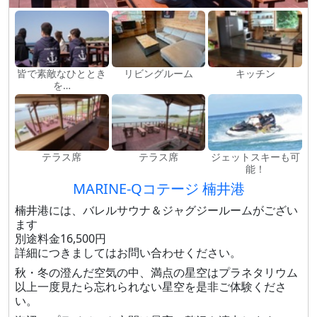
皆で素敵なひととき
リビングルーム
キッチン
を…
テラス席
テラス席
ジェットスキーも可
能！
MARINE-Qコテージ 楠井港
楠井港には、バレルサウナ＆ジャグジールームがござい
ます
別途料金16,500円
詳細につきましてはお問い合わせください。
秋・冬の澄んだ空気の中、満点の星空はプラネタリウム
以上一度見たら忘れられない星空を是非ご体験くださ
い。