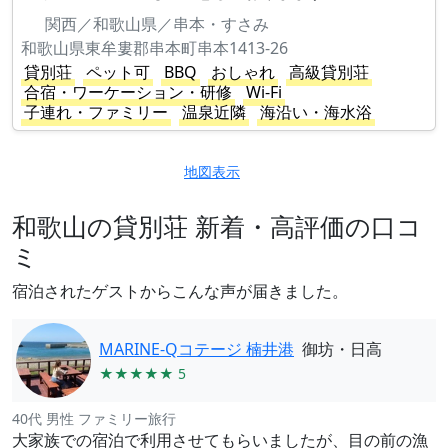
関西／和歌山県／串本・すさみ
和歌山県東牟婁郡串本町串本1413-26
貸別荘
ペット可
BBQ
おしゃれ
高級貸別荘
合宿・ワーケーション・研修
Wi-Fi
子連れ・ファミリー
温泉近隣
海沿い・海水浴
地図表示
和歌山の貸別荘 新着・高評価の口コ
ミ
宿泊されたゲストからこんな声が届きました。
MARINE-Qコテージ 楠井港
御坊・日高
★★★★★ 5
40代 男性 ファミリー旅行
大家族での宿泊で利用させてもらいましたが、目の前の漁